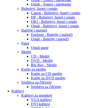
Ostali - Toneri - zamjenski
Bubnjevi, fuseri i ostalo
Canon - Bubnjevi, fuseri i ostalo
HP - Bubnjevi, fuseri i ostalo
OKI - Bubnjevi, fuseri i ostalo
Ostali - Bubnjevi, fuseri i ostalo
Baterije i punjači
Eneloop - Baterije i punjači
Ostali - Baterije i punjači
Papir
Ostali papir
Mediji
CD - Mediji
DVD - Mediji
Blu Ray - Mediji
Kutije za medije
Kutije za CD medije
Kutije za DVD medije
Sredstva za čišćenje
Sredstva za čišćenje
Kablovi
Kablovi za monitore
VGA kablovi
DVI kablovi