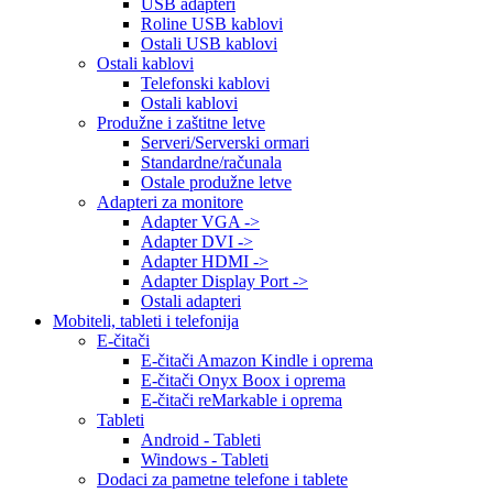
USB adapteri
Roline USB kablovi
Ostali USB kablovi
Ostali kablovi
Telefonski kablovi
Ostali kablovi
Produžne i zaštitne letve
Serveri/Serverski ormari
Standardne/računala
Ostale produžne letve
Adapteri za monitore
Adapter VGA ->
Adapter DVI ->
Adapter HDMI ->
Adapter Display Port ->
Ostali adapteri
Mobiteli, tableti i telefonija
E-čitači
E-čitači Amazon Kindle i oprema
E-čitači Onyx Boox i oprema
E-čitači reMarkable i oprema
Tableti
Android - Tableti
Windows - Tableti
Dodaci za pametne telefone i tablete