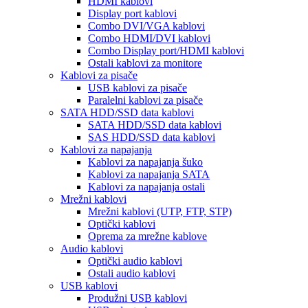
HDMI kablovi
Display port kablovi
Combo DVI/VGA kablovi
Combo HDMI/DVI kablovi
Combo Display port/HDMI kablovi
Ostali kablovi za monitore
Kablovi za pisače
USB kablovi za pisače
Paralelni kablovi za pisače
SATA HDD/SSD data kablovi
SATA HDD/SSD data kablovi
SAS HDD/SSD data kablovi
Kablovi za napajanja
Kablovi za napajanja šuko
Kablovi za napajanja SATA
Kablovi za napajanja ostali
Mrežni kablovi
Mrežni kablovi (UTP, FTP, STP)
Optički kablovi
Oprema za mrežne kablove
Audio kablovi
Optički audio kablovi
Ostali audio kablovi
USB kablovi
Produžni USB kablovi