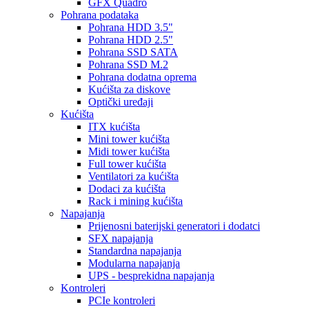
GFX Quadro
Pohrana podataka
Pohrana HDD 3.5"
Pohrana HDD 2.5"
Pohrana SSD SATA
Pohrana SSD M.2
Pohrana dodatna oprema
Kućišta za diskove
Optički uređaji
Kućišta
ITX kućišta
Mini tower kućišta
Midi tower kućišta
Full tower kućišta
Ventilatori za kućišta
Dodaci za kućišta
Rack i mining kućišta
Napajanja
Prijenosni baterijski generatori i dodatci
SFX napajanja
Standardna napajanja
Modularna napajanja
UPS - besprekidna napajanja
Kontroleri
PCIe kontroleri