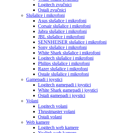
Logitech zvučnici
Ostali zvučnici
Slušalice i mikrofoni
Asus slušalice i mikrofoni
Corsair slušalice i mikrofoni
Jabra slušalice i mikrofoni
JBL slušalice i mikrofoni
SENNHEISER slušalice i mikrofoni
Sony slušalice i mikrofoni
White Shark slušalice i mikrofoni
Logitech slušalice i mikrofoni
Philips slušalice i mikrofoni
Razer slušalice i mikrofoni
Ostale slušalice i mikrofoni
Gamepadi i joystici
Logitech gamepadi i joystici
White Shark gamepadi i joystici
Ostali gamepadi i joystici
Volani
Logitech volani
Thrustmaster volani
Ostali volani
Web kamere
Logitech web kamere
Yealink web kamere