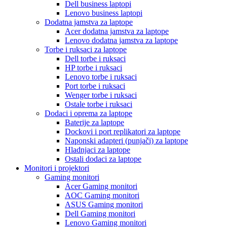
Dell business laptopi
Lenovo business laptopi
Dodatna jamstva za laptope
Acer dodatna jamstva za laptope
Lenovo dodatna jamstva za laptope
Torbe i ruksaci za laptope
Dell torbe i ruksaci
HP torbe i ruksaci
Lenovo torbe i ruksaci
Port torbe i ruksaci
Wenger torbe i ruksaci
Ostale torbe i ruksaci
Dodaci i oprema za laptope
Baterije za laptope
Dockovi i port replikatori za laptope
Naponski adapteri (punjači) za laptope
Hladnjaci za laptope
Ostali dodaci za laptope
Monitori i projektori
Gaming monitori
Acer Gaming monitori
AOC Gaming monitori
ASUS Gaming monitori
Dell Gaming monitori
Lenovo Gaming monitori