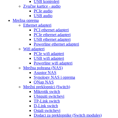
USB kontroleri
Zvučne kartice - audio
PCIe audio
USB audio
Mrežna oprema
Ethernet adapteri
PCI ethernet adapteri
PCIe ethernet adapteri
USB ethernet adapteri
Powerline ethernet adapteri
Wifi adapteri
PCIe wifi adapteri
USB wifi adapteri
Powerline wifi adapteri
Mrežna pohrana (NAS)
Asustor NAS
Synology NAS i oprema
QNap NAS
Mrežni preklopnici (Switch)
Mikrotik switch
Ubiquiti switchevi
TP-Link switch
D-Link switch
Ostali switchevi
Dodaci za preklopnike (Switch modules)