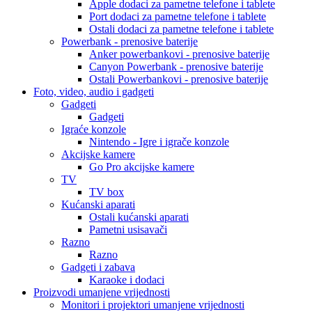
Apple dodaci za pametne telefone i tablete
Port dodaci za pametne telefone i tablete
Ostali dodaci za pametne telefone i tablete
Powerbank - prenosive baterije
Anker powerbankovi - prenosive baterije
Canyon Powerbank - prenosive baterije
Ostali Powerbankovi - prenosive baterije
Foto, video, audio i gadgeti
Gadgeti
Gadgeti
Igraće konzole
Nintendo - Igre i igrače konzole
Akcijske kamere
Go Pro akcijske kamere
TV
TV box
Kućanski aparati
Ostali kućanski aparati
Pametni usisavači
Razno
Razno
Gadgeti i zabava
Karaoke i dodaci
Proizvodi umanjene vrijednosti
Monitori i projektori umanjene vrijednosti