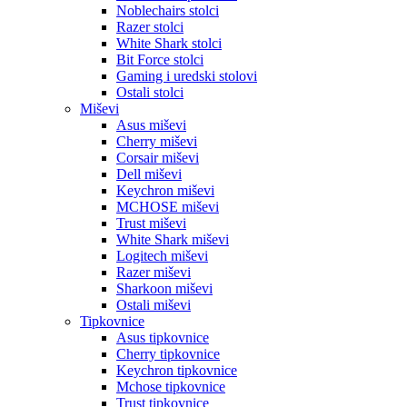
Noblechairs stolci
Razer stolci
White Shark stolci
Bit Force stolci
Gaming i uredski stolovi
Ostali stolci
Miševi
Asus miševi
Cherry miševi
Corsair miševi
Dell miševi
Keychron miševi
MCHOSE miševi
Trust miševi
White Shark miševi
Logitech miševi
Razer miševi
Sharkoon miševi
Ostali miševi
Tipkovnice
Asus tipkovnice
Cherry tipkovnice
Keychron tipkovnice
Mchose tipkovnice
Trust tipkovnice