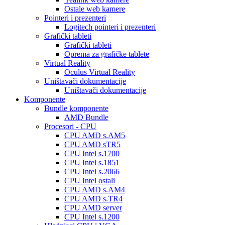
Ostale web kamere
Pointeri i prezenteri
Logitech pointeri i prezenteri
Grafički tableti
Grafički tableti
Oprema za grafičke tablete
Virtual Reality
Oculus Virtual Reality
Uništavači dokumentacije
Uništavači dokumentacije
Komponente
Bundle komponente
AMD Bundle
Procesori - CPU
CPU AMD s.AM5
CPU AMD sTR5
CPU Intel s.1700
CPU Intel s.1851
CPU Intel s.2066
CPU Intel ostali
CPU AMD s.AM4
CPU AMD s.TR4
CPU AMD server
CPU Intel s.1200