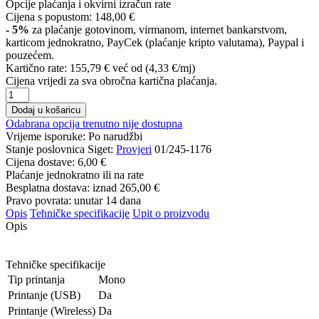
Opcije plaćanja i okvirni izračun rate
Cijena s popustom:
148,00 €
- 5%
za plaćanje gotovinom, virmanom, internet bankarstvom,
karticom jednokratno, PayCek (plaćanje kripto valutama), Paypal i
pouzećem.
Kartično rate:
155,79 €
već od (4,33 €/mj)
Cijena vrijedi za sva obročna kartična plaćanja.
Dodaj u košaricu
Odabrana opcija trenutno nije dostupna
Vrijeme isporuke:
Po narudžbi
Stanje poslovnica Siget:
Provjeri
01/245-1176
Cijena dostave:
6,00 €
Plaćanje jednokratno ili na rate
Besplatna dostava: iznad
265,00 €
Pravo povrata: unutar 14 dana
Opis
Tehničke specifikacije
Upit o proizvodu
Opis
Tehničke specifikacije
Tip printanja
Mono
Printanje (USB)
Da
Printanje (Wireless)
Da