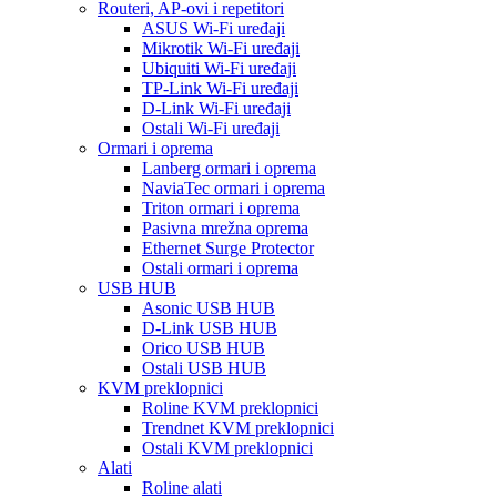
Routeri, AP-ovi i repetitori
ASUS Wi-Fi uređaji
Mikrotik Wi-Fi uređaji
Ubiquiti Wi-Fi uređaji
TP-Link Wi-Fi uređaji
D-Link Wi-Fi uređaji
Ostali Wi-Fi uređaji
Ormari i oprema
Lanberg ormari i oprema
NaviaTec ormari i oprema
Triton ormari i oprema
Pasivna mrežna oprema
Ethernet Surge Protector
Ostali ormari i oprema
USB HUB
Asonic USB HUB
D-Link USB HUB
Orico USB HUB
Ostali USB HUB
KVM preklopnici
Roline KVM preklopnici
Trendnet KVM preklopnici
Ostali KVM preklopnici
Alati
Roline alati