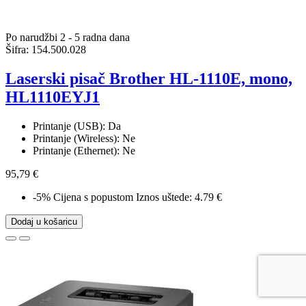
Po narudžbi 2 - 5 radna dana
Šifra:
154.500.028
Laserski pisač Brother HL-1110E, mono,
HL1110EYJ1
Printanje (USB): Da
Printanje (Wireless): Ne
Printanje (Ethernet): Ne
95,79 €
-5%
Cijena s popustom
Iznos uštede: 4.79 €
Dodaj u košaricu