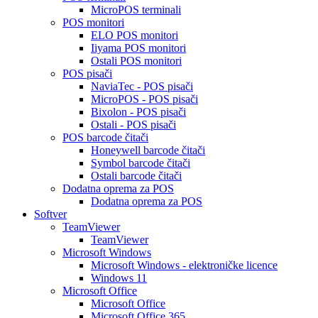
MicroPOS terminali
POS monitori
ELO POS monitori
Iiyama POS monitori
Ostali POS monitori
POS pisači
NaviaTec - POS pisači
MicroPOS - POS pisači
Bixolon - POS pisači
Ostali - POS pisači
POS barcode čitači
Honeywell barcode čitači
Symbol barcode čitači
Ostali barcode čitači
Dodatna oprema za POS
Dodatna oprema za POS
Softver
TeamViewer
TeamViewer
Microsoft Windows
Microsoft Windows - elektroničke licence
Windows 11
Microsoft Office
Microsoft Office
Microsoft Office 365