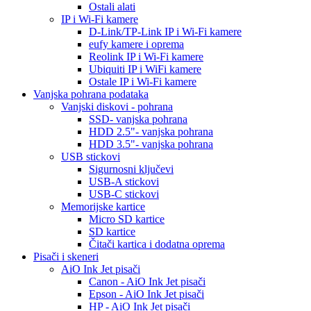
Ostali alati
IP i Wi-Fi kamere
D-Link/TP-Link IP i Wi-Fi kamere
eufy kamere i oprema
Reolink IP i Wi-Fi kamere
Ubiquiti IP i WiFi kamere
Ostale IP i Wi-Fi kamere
Vanjska pohrana podataka
Vanjski diskovi - pohrana
SSD- vanjska pohrana
HDD 2.5"- vanjska pohrana
HDD 3.5"- vanjska pohrana
USB stickovi
Sigurnosni ključevi
USB-A stickovi
USB-C stickovi
Memorijske kartice
Micro SD kartice
SD kartice
Čitači kartica i dodatna oprema
Pisači i skeneri
AiO Ink Jet pisači
Canon - AiO Ink Jet pisači
Epson - AiO Ink Jet pisači
HP - AiO Ink Jet pisači