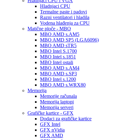
Hladnjaci CPU i VGA
Hladnjaci CPU
Termalne paste i padovi
Razni ventilatori i hladila
Vodena hlađenja za CPU
Matične ploče - MBO
MBO AMD s.AM5
MBO AMD SP5 (LGA6096)
MBO AMD sTR5
MBO Intel S.1700
MBO Intel s.1851
MBO Intel ostali
MBO AMD s.AM4
MBO AMD s.SP3
MBO Intel s.1200
MBO AMD s.WRX80
Memorija
Memorije računala
Memorija laptopi
Memorija serveri
Grafičke kartice - GFX
Dodaci za grafičke kartice
GFX Intel
GFX nVidia
GFX AMD