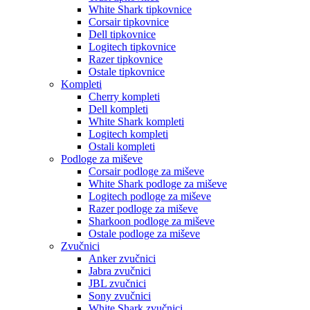
White Shark tipkovnice
Corsair tipkovnice
Dell tipkovnice
Logitech tipkovnice
Razer tipkovnice
Ostale tipkovnice
Kompleti
Cherry kompleti
Dell kompleti
White Shark kompleti
Logitech kompleti
Ostali kompleti
Podloge za miševe
Corsair podloge za miševe
White Shark podloge za miševe
Logitech podloge za miševe
Razer podloge za miševe
Sharkoon podloge za miševe
Ostale podloge za miševe
Zvučnici
Anker zvučnici
Jabra zvučnici
JBL zvučnici
Sony zvučnici
White Shark zvučnici