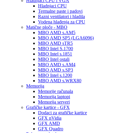
Hladnjaci CPU i VGA
Hladnjaci CPU
Termalne paste i padovi
Razni ventilatori i hladila
Vodena hlađenja za CPU
Matične ploče - MBO
MBO AMD s.AM5
MBO AMD SP5 (LGA6096)
MBO AMD sTR5
MBO Intel S.1700
MBO Intel s.1851
MBO Intel ostali
MBO AMD s.AM4
MBO AMD s.SP3
MBO Intel s.1200
MBO AMD s.WRX80
Memorija
Memorije računala
Memorija laptopi
Memorija serveri
Grafičke kartice - GFX
Dodaci za grafičke kartice
GFX nVidia
GFX AMD
GFX Quadro