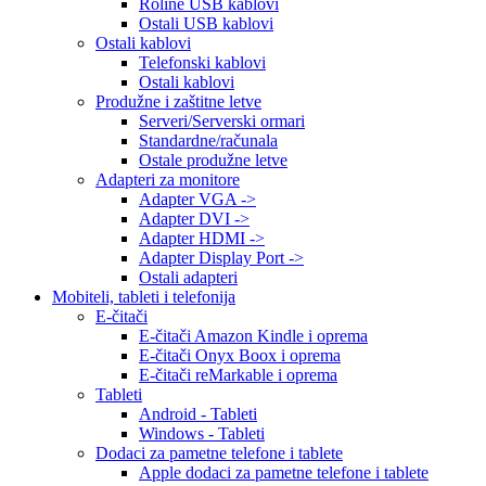
Roline USB kablovi
Ostali USB kablovi
Ostali kablovi
Telefonski kablovi
Ostali kablovi
Produžne i zaštitne letve
Serveri/Serverski ormari
Standardne/računala
Ostale produžne letve
Adapteri za monitore
Adapter VGA ->
Adapter DVI ->
Adapter HDMI ->
Adapter Display Port ->
Ostali adapteri
Mobiteli, tableti i telefonija
E-čitači
E-čitači Amazon Kindle i oprema
E-čitači Onyx Boox i oprema
E-čitači reMarkable i oprema
Tableti
Android - Tableti
Windows - Tableti
Dodaci za pametne telefone i tablete
Apple dodaci za pametne telefone i tablete