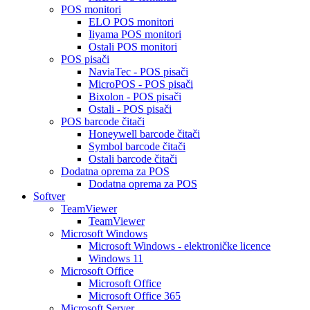
POS monitori
ELO POS monitori
Iiyama POS monitori
Ostali POS monitori
POS pisači
NaviaTec - POS pisači
MicroPOS - POS pisači
Bixolon - POS pisači
Ostali - POS pisači
POS barcode čitači
Honeywell barcode čitači
Symbol barcode čitači
Ostali barcode čitači
Dodatna oprema za POS
Dodatna oprema za POS
Softver
TeamViewer
TeamViewer
Microsoft Windows
Microsoft Windows - elektroničke licence
Windows 11
Microsoft Office
Microsoft Office
Microsoft Office 365
Microsoft Server