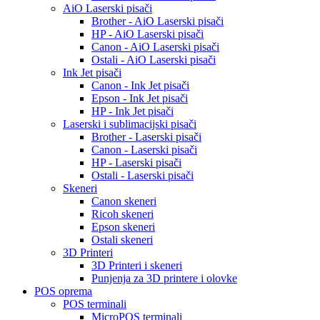
AiO Laserski pisači
Brother - AiO Laserski pisači
HP - AiO Laserski pisači
Canon - AiO Laserski pisači
Ostali - AiO Laserski pisači
Ink Jet pisači
Canon - Ink Jet pisači
Epson - Ink Jet pisači
HP - Ink Jet pisači
Laserski i sublimacijski pisači
Brother - Laserski pisači
Canon - Laserski pisači
HP - Laserski pisači
Ostali - Laserski pisači
Skeneri
Canon skeneri
Ricoh skeneri
Epson skeneri
Ostali skeneri
3D Printeri
3D Printeri i skeneri
Punjenja za 3D printere i olovke
POS oprema
POS terminali
MicroPOS terminali