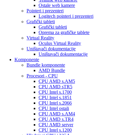
Ostale web kamere
Pointeri i prezenteri
Logitech pointeri i prezenteri
Grafički tableti
Grafički tableti
Oprema za grafičke tablete
Virtual Reality
Oculus Virtual Reality
Uništavači dokumentacije
Uništavači dokumentacije
Komponente
Bundle komponente
AMD Bundle
Procesori - CPU
CPU AMD s.AM5
CPU AMD sTR5
CPU Intel s.1700
CPU Intel s.1851
CPU Intel s.2066
CPU Intel ostali
CPU AMD s.AM4
CPU AMD s.TR4
CPU AMD server
CPU Intel s.1200