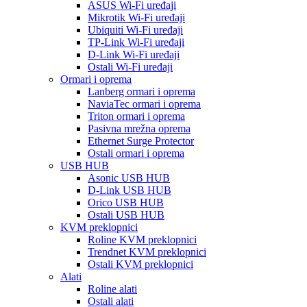
ASUS Wi-Fi uređaji
Mikrotik Wi-Fi uređaji
Ubiquiti Wi-Fi uređaji
TP-Link Wi-Fi uređaji
D-Link Wi-Fi uređaji
Ostali Wi-Fi uređaji
Ormari i oprema
Lanberg ormari i oprema
NaviaTec ormari i oprema
Triton ormari i oprema
Pasivna mrežna oprema
Ethernet Surge Protector
Ostali ormari i oprema
USB HUB
Asonic USB HUB
D-Link USB HUB
Orico USB HUB
Ostali USB HUB
KVM preklopnici
Roline KVM preklopnici
Trendnet KVM preklopnici
Ostali KVM preklopnici
Alati
Roline alati
Ostali alati