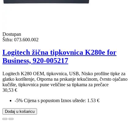
Dostupan
Šifra:
073.600.002
Logitech žična tipkovnica K280e for
Business, 920-005217
Logitech K280 OEM, tipkovnica, USB, Nisko profilne tipke za
glatko korištenje, Otporna na prskanje tekućinom, čvrsto ojačano
kučište, tipkovnica pune veličine sa tipkama za prečace
30,53 €
-5%
Cijena s popustom
Iznos uštede: 1.53 €
Dodaj u košaricu