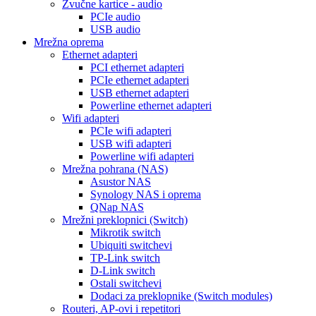
Zvučne kartice - audio
PCIe audio
USB audio
Mrežna oprema
Ethernet adapteri
PCI ethernet adapteri
PCIe ethernet adapteri
USB ethernet adapteri
Powerline ethernet adapteri
Wifi adapteri
PCIe wifi adapteri
USB wifi adapteri
Powerline wifi adapteri
Mrežna pohrana (NAS)
Asustor NAS
Synology NAS i oprema
QNap NAS
Mrežni preklopnici (Switch)
Mikrotik switch
Ubiquiti switchevi
TP-Link switch
D-Link switch
Ostali switchevi
Dodaci za preklopnike (Switch modules)
Routeri, AP-ovi i repetitori