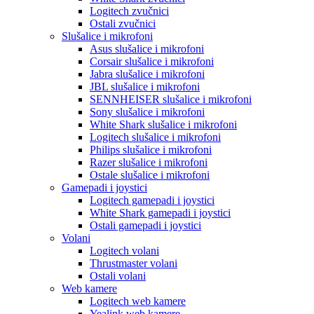
Logitech zvučnici
Ostali zvučnici
Slušalice i mikrofoni
Asus slušalice i mikrofoni
Corsair slušalice i mikrofoni
Jabra slušalice i mikrofoni
JBL slušalice i mikrofoni
SENNHEISER slušalice i mikrofoni
Sony slušalice i mikrofoni
White Shark slušalice i mikrofoni
Logitech slušalice i mikrofoni
Philips slušalice i mikrofoni
Razer slušalice i mikrofoni
Ostale slušalice i mikrofoni
Gamepadi i joystici
Logitech gamepadi i joystici
White Shark gamepadi i joystici
Ostali gamepadi i joystici
Volani
Logitech volani
Thrustmaster volani
Ostali volani
Web kamere
Logitech web kamere
Yealink web kamere