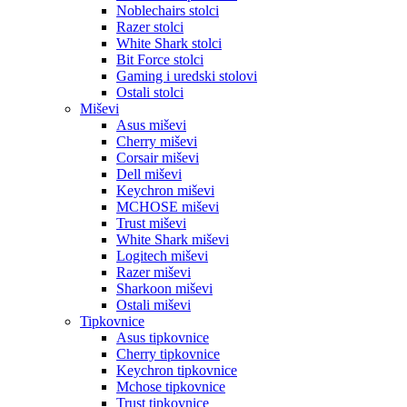
Noblechairs stolci
Razer stolci
White Shark stolci
Bit Force stolci
Gaming i uredski stolovi
Ostali stolci
Miševi
Asus miševi
Cherry miševi
Corsair miševi
Dell miševi
Keychron miševi
MCHOSE miševi
Trust miševi
White Shark miševi
Logitech miševi
Razer miševi
Sharkoon miševi
Ostali miševi
Tipkovnice
Asus tipkovnice
Cherry tipkovnice
Keychron tipkovnice
Mchose tipkovnice
Trust tipkovnice