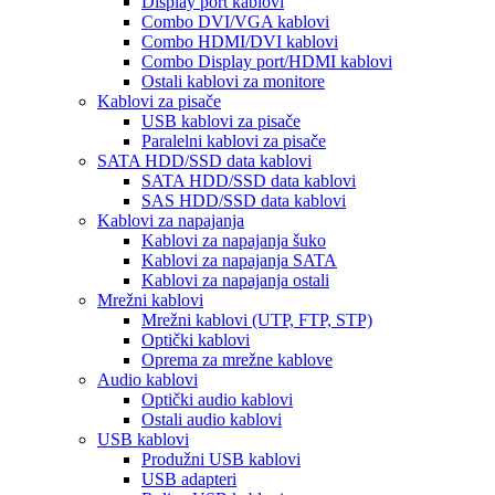
Display port kablovi
Combo DVI/VGA kablovi
Combo HDMI/DVI kablovi
Combo Display port/HDMI kablovi
Ostali kablovi za monitore
Kablovi za pisače
USB kablovi za pisače
Paralelni kablovi za pisače
SATA HDD/SSD data kablovi
SATA HDD/SSD data kablovi
SAS HDD/SSD data kablovi
Kablovi za napajanja
Kablovi za napajanja šuko
Kablovi za napajanja SATA
Kablovi za napajanja ostali
Mrežni kablovi
Mrežni kablovi (UTP, FTP, STP)
Optički kablovi
Oprema za mrežne kablove
Audio kablovi
Optički audio kablovi
Ostali audio kablovi
USB kablovi
Produžni USB kablovi
USB adapteri