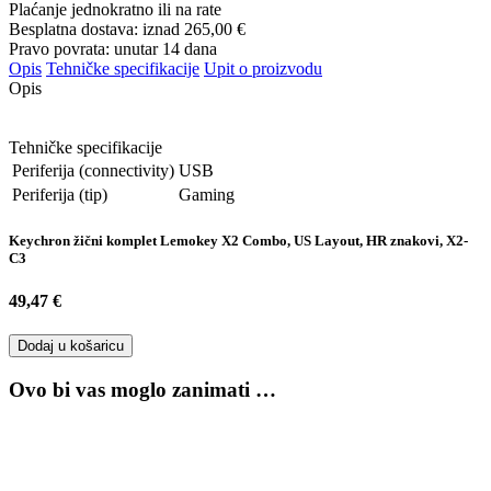
Plaćanje jednokratno ili na rate
Besplatna dostava: iznad
265,00 €
Pravo povrata: unutar 14 dana
Opis
Tehničke specifikacije
Upit o proizvodu
Opis
Tehničke specifikacije
Periferija (connectivity)
USB
Periferija (tip)
Gaming
Keychron žični komplet Lemokey X2 Combo, US Layout, HR znakovi, X2-
C3
49,47 €
Dodaj u košaricu
Ovo bi vas moglo zanimati …