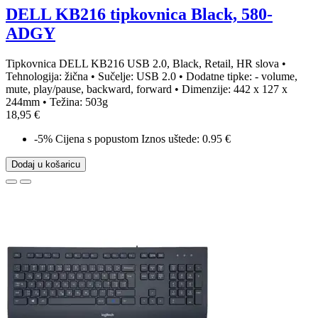
DELL KB216 tipkovnica Black, 580-
ADGY
Tipkovnica DELL KB216 USB 2.0, Black, Retail, HR slova •
Tehnologija: žična • Sučelje: USB 2.0 • Dodatne tipke: - volume,
mute, play/pause, backward, forward • Dimenzije: 442 x 127 x
244mm • Težina: 503g
18,95 €
-5%
Cijena s popustom
Iznos uštede: 0.95 €
Dodaj u košaricu