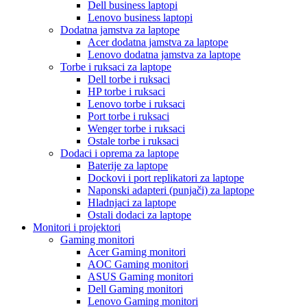
Dell business laptopi
Lenovo business laptopi
Dodatna jamstva za laptope
Acer dodatna jamstva za laptope
Lenovo dodatna jamstva za laptope
Torbe i ruksaci za laptope
Dell torbe i ruksaci
HP torbe i ruksaci
Lenovo torbe i ruksaci
Port torbe i ruksaci
Wenger torbe i ruksaci
Ostale torbe i ruksaci
Dodaci i oprema za laptope
Baterije za laptope
Dockovi i port replikatori za laptope
Naponski adapteri (punjači) za laptope
Hladnjaci za laptope
Ostali dodaci za laptope
Monitori i projektori
Gaming monitori
Acer Gaming monitori
AOC Gaming monitori
ASUS Gaming monitori
Dell Gaming monitori
Lenovo Gaming monitori