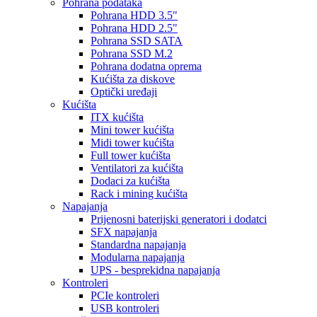
Pohrana podataka
Pohrana HDD 3.5"
Pohrana HDD 2.5"
Pohrana SSD SATA
Pohrana SSD M.2
Pohrana dodatna oprema
Kućišta za diskove
Optički uređaji
Kućišta
ITX kućišta
Mini tower kućišta
Midi tower kućišta
Full tower kućišta
Ventilatori za kućišta
Dodaci za kućišta
Rack i mining kućišta
Napajanja
Prijenosni baterijski generatori i dodatci
SFX napajanja
Standardna napajanja
Modularna napajanja
UPS - besprekidna napajanja
Kontroleri
PCIe kontroleri
USB kontroleri