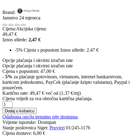
Brand:
Jamstvo 24 mjeseca
Cijena:
Akcijska cijena:
49,47 €
Iznos uštede:
2,47 €
-5%
Cijena s popustom
Iznos uštede: 2.47 €
Opcije plaćanja i okvirni izračun rate
Opcije plaćanja i okvirni izračun rate
Cijena s popustom:
47,00 €
- 5%
za plaćanje gotovinom, virmanom, internet bankarstvom,
karticom jednokratno, PayCek (plaćanje kripto valutama), Paypal i
pouzećem.
Kartično rate:
49,47 €
već od (1,37 €/mj)
Cijena vrijedi za sva obročna kartična plaćanja.
Dodaj u košaricu
Odabrana opcija trenutno nije dostupna
Vrijeme isporuke:
Dostupan
Stanje poslovnica Siget:
Provjeri
01/245-1176
Cijena dostave:
6,00 €