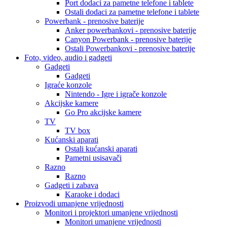
Port dodaci za pametne telefone i tablete
Ostali dodaci za pametne telefone i tablete
Powerbank - prenosive baterije
Anker powerbankovi - prenosive baterije
Canyon Powerbank - prenosive baterije
Ostali Powerbankovi - prenosive baterije
Foto, video, audio i gadgeti
Gadgeti
Gadgeti
Igraće konzole
Nintendo - Igre i igrače konzole
Akcijske kamere
Go Pro akcijske kamere
TV
TV box
Kućanski aparati
Ostali kućanski aparati
Pametni usisavači
Razno
Razno
Gadgeti i zabava
Karaoke i dodaci
Proizvodi umanjene vrijednosti
Monitori i projektori umanjene vrijednosti
Monitori umanjene vrijednosti