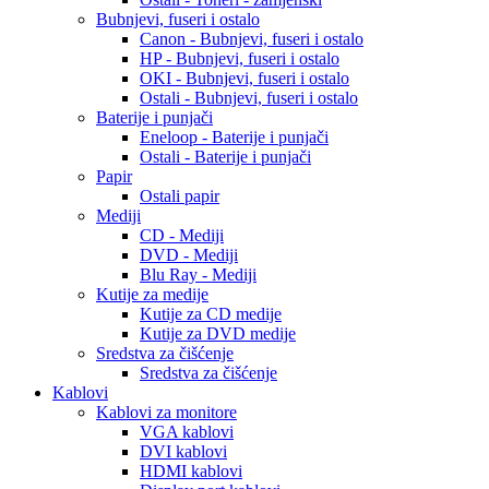
Bubnjevi, fuseri i ostalo
Canon - Bubnjevi, fuseri i ostalo
HP - Bubnjevi, fuseri i ostalo
OKI - Bubnjevi, fuseri i ostalo
Ostali - Bubnjevi, fuseri i ostalo
Baterije i punjači
Eneloop - Baterije i punjači
Ostali - Baterije i punjači
Papir
Ostali papir
Mediji
CD - Mediji
DVD - Mediji
Blu Ray - Mediji
Kutije za medije
Kutije za CD medije
Kutije za DVD medije
Sredstva za čišćenje
Sredstva za čišćenje
Kablovi
Kablovi za monitore
VGA kablovi
DVI kablovi
HDMI kablovi