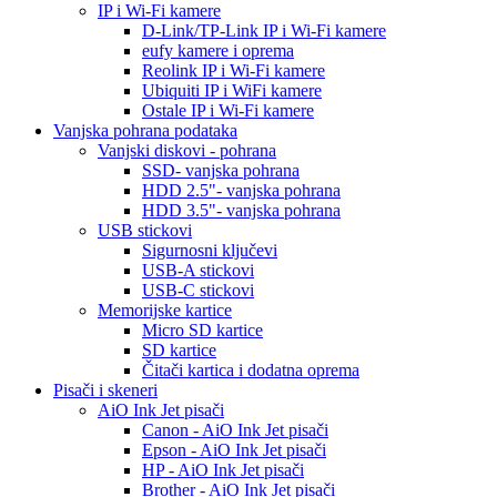
IP i Wi-Fi kamere
D-Link/TP-Link IP i Wi-Fi kamere
eufy kamere i oprema
Reolink IP i Wi-Fi kamere
Ubiquiti IP i WiFi kamere
Ostale IP i Wi-Fi kamere
Vanjska pohrana podataka
Vanjski diskovi - pohrana
SSD- vanjska pohrana
HDD 2.5"- vanjska pohrana
HDD 3.5"- vanjska pohrana
USB stickovi
Sigurnosni ključevi
USB-A stickovi
USB-C stickovi
Memorijske kartice
Micro SD kartice
SD kartice
Čitači kartica i dodatna oprema
Pisači i skeneri
AiO Ink Jet pisači
Canon - AiO Ink Jet pisači
Epson - AiO Ink Jet pisači
HP - AiO Ink Jet pisači
Brother - AiO Ink Jet pisači