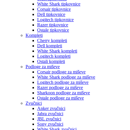
White Shark tipkovnice
Corsair tipkovnice
Dell tipkovnice
Logitech tipkovnice
Razer tipkovnice
Ostale tipkovnice
Kompleti
Cherry kompleti
Dell kompleti
White Shark kompleti
Logitech kompleti
Ostali kompleti
Podloge za miševe
Corsair podloge za miševe
White Shark podloge za miševe
Logitech podloge za miševe
Razer podloge za miševe
Sharkoon podloge za miševe
Ostale podloge za miševe
Zvučnici
Anker zvučnici
Jabra zvučnici
JBL zvučnici
Sony zvučnici
White Shark zvučnici