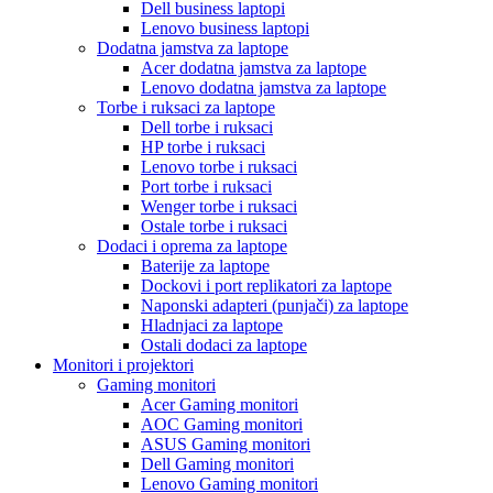
Dell business laptopi
Lenovo business laptopi
Dodatna jamstva za laptope
Acer dodatna jamstva za laptope
Lenovo dodatna jamstva za laptope
Torbe i ruksaci za laptope
Dell torbe i ruksaci
HP torbe i ruksaci
Lenovo torbe i ruksaci
Port torbe i ruksaci
Wenger torbe i ruksaci
Ostale torbe i ruksaci
Dodaci i oprema za laptope
Baterije za laptope
Dockovi i port replikatori za laptope
Naponski adapteri (punjači) za laptope
Hladnjaci za laptope
Ostali dodaci za laptope
Monitori i projektori
Gaming monitori
Acer Gaming monitori
AOC Gaming monitori
ASUS Gaming monitori
Dell Gaming monitori
Lenovo Gaming monitori