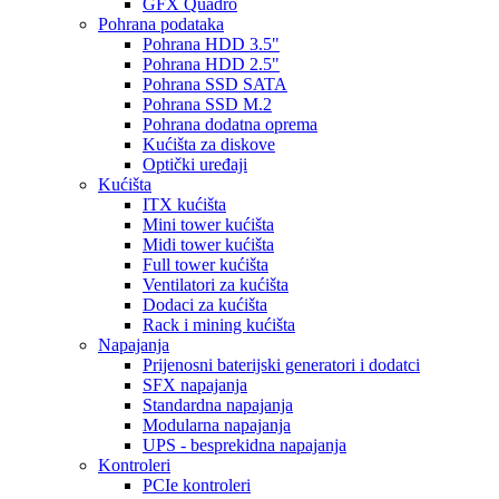
GFX Quadro
Pohrana podataka
Pohrana HDD 3.5"
Pohrana HDD 2.5"
Pohrana SSD SATA
Pohrana SSD M.2
Pohrana dodatna oprema
Kućišta za diskove
Optički uređaji
Kućišta
ITX kućišta
Mini tower kućišta
Midi tower kućišta
Full tower kućišta
Ventilatori za kućišta
Dodaci za kućišta
Rack i mining kućišta
Napajanja
Prijenosni baterijski generatori i dodatci
SFX napajanja
Standardna napajanja
Modularna napajanja
UPS - besprekidna napajanja
Kontroleri
PCIe kontroleri