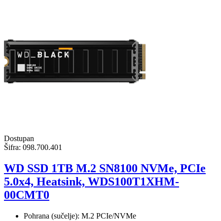
Dostupan
Šifra:
098.700.401
WD SSD 1TB M.2 SN8100 NVMe, PCIe
5.0x4, Heatsink, WDS100T1XHM-
00CMT0
Pohrana (sučelje): M.2 PCIe/NVMe