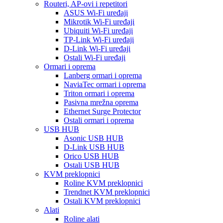
Routeri, AP-ovi i repetitori
ASUS Wi-Fi uređaji
Mikrotik Wi-Fi uređaji
Ubiquiti Wi-Fi uređaji
TP-Link Wi-Fi uređaji
D-Link Wi-Fi uređaji
Ostali Wi-Fi uređaji
Ormari i oprema
Lanberg ormari i oprema
NaviaTec ormari i oprema
Triton ormari i oprema
Pasivna mrežna oprema
Ethernet Surge Protector
Ostali ormari i oprema
USB HUB
Asonic USB HUB
D-Link USB HUB
Orico USB HUB
Ostali USB HUB
KVM preklopnici
Roline KVM preklopnici
Trendnet KVM preklopnici
Ostali KVM preklopnici
Alati
Roline alati