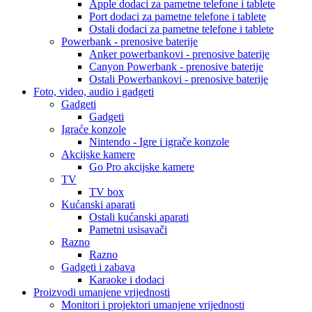
Apple dodaci za pametne telefone i tablete
Port dodaci za pametne telefone i tablete
Ostali dodaci za pametne telefone i tablete
Powerbank - prenosive baterije
Anker powerbankovi - prenosive baterije
Canyon Powerbank - prenosive baterije
Ostali Powerbankovi - prenosive baterije
Foto, video, audio i gadgeti
Gadgeti
Gadgeti
Igraće konzole
Nintendo - Igre i igrače konzole
Akcijske kamere
Go Pro akcijske kamere
TV
TV box
Kućanski aparati
Ostali kućanski aparati
Pametni usisavači
Razno
Razno
Gadgeti i zabava
Karaoke i dodaci
Proizvodi umanjene vrijednosti
Monitori i projektori umanjene vrijednosti