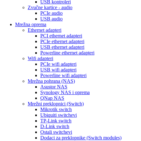
USB kontroleri
Zvučne kartice - audio
PCIe audio
USB audio
Mrežna oprema
Ethernet adapteri
PCI ethernet adapteri
PCIe ethernet adapteri
USB ethernet adapteri
Powerline ethernet adapteri
Wifi adapteri
PCIe wifi adapteri
USB wifi adapteri
Powerline wifi adapteri
Mrežna pohrana (NAS)
Asustor NAS
Synology NAS i oprema
QNap NAS
Mrežni preklopnici (Switch)
Mikrotik switch
Ubiquiti switchevi
TP-Link switch
D-Link switch
Ostali switchevi
Dodaci za preklopnike (Switch modules)