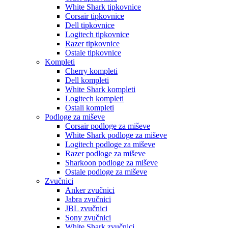
White Shark tipkovnice
Corsair tipkovnice
Dell tipkovnice
Logitech tipkovnice
Razer tipkovnice
Ostale tipkovnice
Kompleti
Cherry kompleti
Dell kompleti
White Shark kompleti
Logitech kompleti
Ostali kompleti
Podloge za miševe
Corsair podloge za miševe
White Shark podloge za miševe
Logitech podloge za miševe
Razer podloge za miševe
Sharkoon podloge za miševe
Ostale podloge za miševe
Zvučnici
Anker zvučnici
Jabra zvučnici
JBL zvučnici
Sony zvučnici
White Shark zvučnici