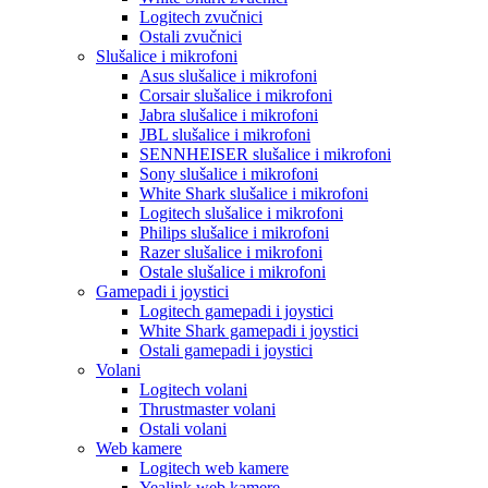
Logitech zvučnici
Ostali zvučnici
Slušalice i mikrofoni
Asus slušalice i mikrofoni
Corsair slušalice i mikrofoni
Jabra slušalice i mikrofoni
JBL slušalice i mikrofoni
SENNHEISER slušalice i mikrofoni
Sony slušalice i mikrofoni
White Shark slušalice i mikrofoni
Logitech slušalice i mikrofoni
Philips slušalice i mikrofoni
Razer slušalice i mikrofoni
Ostale slušalice i mikrofoni
Gamepadi i joystici
Logitech gamepadi i joystici
White Shark gamepadi i joystici
Ostali gamepadi i joystici
Volani
Logitech volani
Thrustmaster volani
Ostali volani
Web kamere
Logitech web kamere
Yealink web kamere