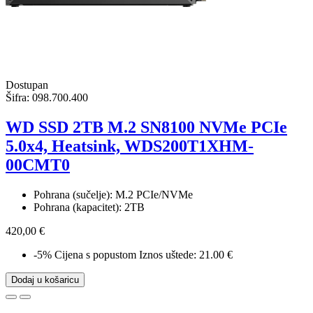
Dostupan
Šifra:
098.700.400
WD SSD 2TB M.2 SN8100 NVMe PCIe
5.0x4, Heatsink, WDS200T1XHM-
00CMT0
Pohrana (sučelje): M.2 PCIe/NVMe
Pohrana (kapacitet): 2TB
420,00 €
-5%
Cijena s popustom
Iznos uštede: 21.00 €
Dodaj u košaricu