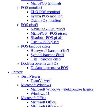
MicroPOS terminali
POS monitori
ELO POS monitori
Iiyama POS monitori
Ostali POS monitori
POS pisači
NaviaTec - POS pisači
MicroPOS - POS pisači
Bixolon - POS pisači
Ostali - POS pisači
POS barcode čitači
Honeywell barcode čitači
Symbol barcode čitači
Ostali barcode čitači
Dodatna oprema za POS
Dodatna oprema za POS
Softver
TeamViewer
TeamViewer
Microsoft Windows
Microsoft Windows - elektroničke licence
Windows 11
Microsoft Office
Microsoft Office
Microsoft Office 365