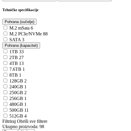
Tehničke specifikacije
Pohrana (sučelje)
M.2 mSata
6
M.2 PCIe/NVMe
88
SATA
3
Pohrana (kapacitet)
1TB
33
2TB
27
4TB
13
7.6TB
1
8TB
1
128GB
2
240GB
1
250GB
2
256GB
1
480GB
1
500GB
11
512GB
4
Filtriraj
Obriši sve filtere
Ukupno proizvoda:
98