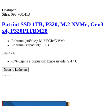
Dostupan
Šifra:
098.700.413
Patriot SSD 1TB, P320, M.2 NVMe, Gen3
x4, P320P1TBM28
Pohrana (sučelje): M.2 PCIe/NVMe
Pohrana (kapacitet): 1TB
189,47 €
-5%
Cijena s popustom
Iznos uštede: 9.47 €
Dodaj u košaricu