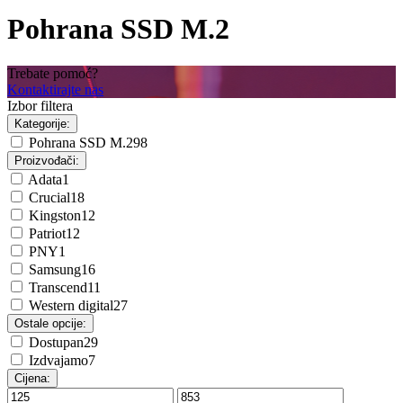
Pohrana SSD M.2
Trebate pomoć?
Kontaktirajte nas
Izbor filtera
Kategorije:
Pohrana SSD M.2
98
Proizvođači:
Adata
1
Crucial
18
Kingston
12
Patriot
12
PNY
1
Samsung
16
Transcend
11
Western digital
27
Ostale opcije:
Dostupan
29
Izdvajamo
7
Cijena: