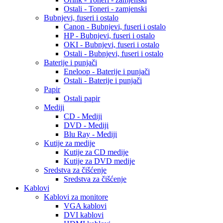
Ostali - Toneri - zamjenski
Bubnjevi, fuseri i ostalo
Canon - Bubnjevi, fuseri i ostalo
HP - Bubnjevi, fuseri i ostalo
OKI - Bubnjevi, fuseri i ostalo
Ostali - Bubnjevi, fuseri i ostalo
Baterije i punjači
Eneloop - Baterije i punjači
Ostali - Baterije i punjači
Papir
Ostali papir
Mediji
CD - Mediji
DVD - Mediji
Blu Ray - Mediji
Kutije za medije
Kutije za CD medije
Kutije za DVD medije
Sredstva za čišćenje
Sredstva za čišćenje
Kablovi
Kablovi za monitore
VGA kablovi
DVI kablovi