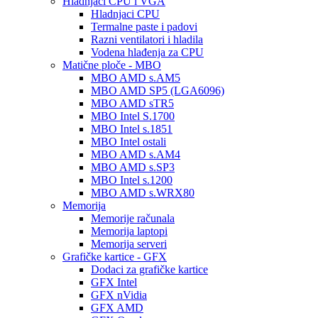
Hladnjaci CPU i VGA
Hladnjaci CPU
Termalne paste i padovi
Razni ventilatori i hladila
Vodena hlađenja za CPU
Matične ploče - MBO
MBO AMD s.AM5
MBO AMD SP5 (LGA6096)
MBO AMD sTR5
MBO Intel S.1700
MBO Intel s.1851
MBO Intel ostali
MBO AMD s.AM4
MBO AMD s.SP3
MBO Intel s.1200
MBO AMD s.WRX80
Memorija
Memorije računala
Memorija laptopi
Memorija serveri
Grafičke kartice - GFX
Dodaci za grafičke kartice
GFX Intel
GFX nVidia
GFX AMD