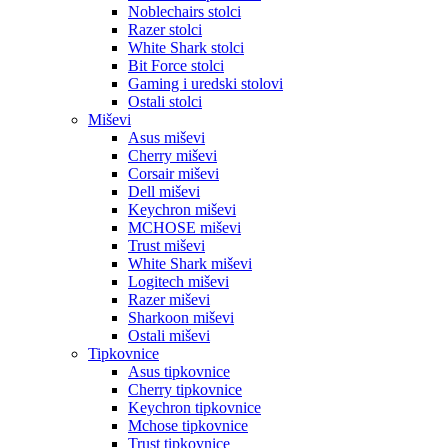
Noblechairs stolci
Razer stolci
White Shark stolci
Bit Force stolci
Gaming i uredski stolovi
Ostali stolci
Miševi
Asus miševi
Cherry miševi
Corsair miševi
Dell miševi
Keychron miševi
MCHOSE miševi
Trust miševi
White Shark miševi
Logitech miševi
Razer miševi
Sharkoon miševi
Ostali miševi
Tipkovnice
Asus tipkovnice
Cherry tipkovnice
Keychron tipkovnice
Mchose tipkovnice
Trust tipkovnice