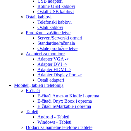
USB adapteri
Roline USB kablovi
Ostali USB kablovi
Ostali kablovi
Telefonski kablovi
Ostali kablovi
Produžne i zaštitne letve
Serveri/Serverski ormari
Standardne/računala
Ostale produžne letve
Adapteri za monitore
Adapter VGA ->
Adapter DVI ->
Adapter HDMI ->
Adapter Display Port ->
Ostali adapteri
Mobiteli, tableti i telefonija
E-čitači
E-čitači Amazon Kindle i oprema
E-čitači Onyx Boox i oprema
E-čitači reMarkable i oprema
Tableti
Android - Tableti
Windows - Tableti
Dodaci za pametne telefone i tablete