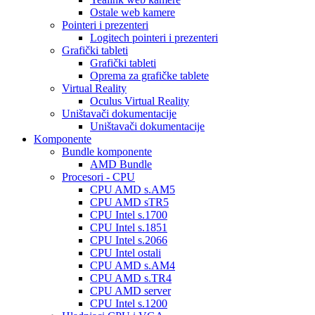
Ostale web kamere
Pointeri i prezenteri
Logitech pointeri i prezenteri
Grafički tableti
Grafički tableti
Oprema za grafičke tablete
Virtual Reality
Oculus Virtual Reality
Uništavači dokumentacije
Uništavači dokumentacije
Komponente
Bundle komponente
AMD Bundle
Procesori - CPU
CPU AMD s.AM5
CPU AMD sTR5
CPU Intel s.1700
CPU Intel s.1851
CPU Intel s.2066
CPU Intel ostali
CPU AMD s.AM4
CPU AMD s.TR4
CPU AMD server
CPU Intel s.1200