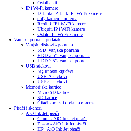
Ostali alati
IP i Wi-Fi kamere
D-Link/TP-Link IP i Wi-Fi kamere
eufy kamere i oprema
Reolink IP i Wi-Fi kamere
Ubiquiti IP i WiFi kamere
Ostale IP i Wi-Fi kamere
Vanjska pohrana podataka
Vanjski diskovi - pohrana
SSD- vanjska pohrana
HDD 2.5"- vanjska pohrana
HDD 3.5"- vanjska pohrana
USB stickovi
Sigurnosni ključevi
USB-A stickovi
USB-C stickovi
Memorijske kartice
Micro SD kartice
SD kartice
Čitači kartica i dodatna oprema
Pisači i skeneri
AiO Ink Jet pisači
Canon - AiO Ink Jet pisači
Epson - AiO Ink Jet pisači
HP - AiO Ink Jet pisači