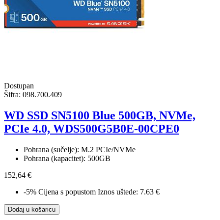
Dostupan
Šifra:
098.700.409
WD SSD SN5100 Blue 500GB, NVMe,
PCIe 4.0, WDS500G5B0E-00CPE0
Pohrana (sučelje): M.2 PCIe/NVMe
Pohrana (kapacitet): 500GB
152,64 €
-5%
Cijena s popustom
Iznos uštede: 7.63 €
Dodaj u košaricu