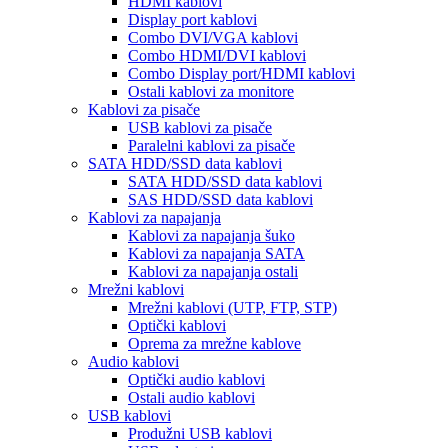
HDMI kablovi
Display port kablovi
Combo DVI/VGA kablovi
Combo HDMI/DVI kablovi
Combo Display port/HDMI kablovi
Ostali kablovi za monitore
Kablovi za pisače
USB kablovi za pisače
Paralelni kablovi za pisače
SATA HDD/SSD data kablovi
SATA HDD/SSD data kablovi
SAS HDD/SSD data kablovi
Kablovi za napajanja
Kablovi za napajanja šuko
Kablovi za napajanja SATA
Kablovi za napajanja ostali
Mrežni kablovi
Mrežni kablovi (UTP, FTP, STP)
Optički kablovi
Oprema za mrežne kablove
Audio kablovi
Optički audio kablovi
Ostali audio kablovi
USB kablovi
Produžni USB kablovi