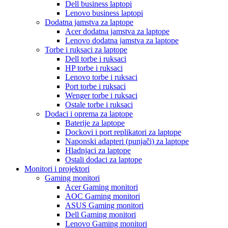
Dell business laptopi
Lenovo business laptopi
Dodatna jamstva za laptope
Acer dodatna jamstva za laptope
Lenovo dodatna jamstva za laptope
Torbe i ruksaci za laptope
Dell torbe i ruksaci
HP torbe i ruksaci
Lenovo torbe i ruksaci
Port torbe i ruksaci
Wenger torbe i ruksaci
Ostale torbe i ruksaci
Dodaci i oprema za laptope
Baterije za laptope
Dockovi i port replikatori za laptope
Naponski adapteri (punjači) za laptope
Hladnjaci za laptope
Ostali dodaci za laptope
Monitori i projektori
Gaming monitori
Acer Gaming monitori
AOC Gaming monitori
ASUS Gaming monitori
Dell Gaming monitori
Lenovo Gaming monitori