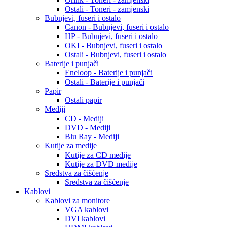
Ostali - Toneri - zamjenski
Bubnjevi, fuseri i ostalo
Canon - Bubnjevi, fuseri i ostalo
HP - Bubnjevi, fuseri i ostalo
OKI - Bubnjevi, fuseri i ostalo
Ostali - Bubnjevi, fuseri i ostalo
Baterije i punjači
Eneloop - Baterije i punjači
Ostali - Baterije i punjači
Papir
Ostali papir
Mediji
CD - Mediji
DVD - Mediji
Blu Ray - Mediji
Kutije za medije
Kutije za CD medije
Kutije za DVD medije
Sredstva za čišćenje
Sredstva za čišćenje
Kablovi
Kablovi za monitore
VGA kablovi
DVI kablovi