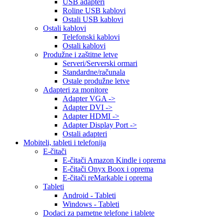
USB adapteri
Roline USB kablovi
Ostali USB kablovi
Ostali kablovi
Telefonski kablovi
Ostali kablovi
Produžne i zaštitne letve
Serveri/Serverski ormari
Standardne/računala
Ostale produžne letve
Adapteri za monitore
Adapter VGA ->
Adapter DVI ->
Adapter HDMI ->
Adapter Display Port ->
Ostali adapteri
Mobiteli, tableti i telefonija
E-čitači
E-čitači Amazon Kindle i oprema
E-čitači Onyx Boox i oprema
E-čitači reMarkable i oprema
Tableti
Android - Tableti
Windows - Tableti
Dodaci za pametne telefone i tablete