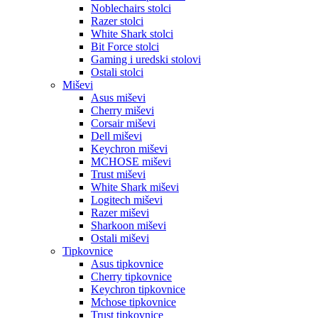
Noblechairs stolci
Razer stolci
White Shark stolci
Bit Force stolci
Gaming i uredski stolovi
Ostali stolci
Miševi
Asus miševi
Cherry miševi
Corsair miševi
Dell miševi
Keychron miševi
MCHOSE miševi
Trust miševi
White Shark miševi
Logitech miševi
Razer miševi
Sharkoon miševi
Ostali miševi
Tipkovnice
Asus tipkovnice
Cherry tipkovnice
Keychron tipkovnice
Mchose tipkovnice
Trust tipkovnice