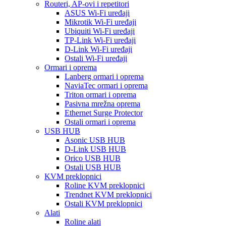
Routeri, AP-ovi i repetitori
ASUS Wi-Fi uređaji
Mikrotik Wi-Fi uređaji
Ubiquiti Wi-Fi uređaji
TP-Link Wi-Fi uređaji
D-Link Wi-Fi uređaji
Ostali Wi-Fi uređaji
Ormari i oprema
Lanberg ormari i oprema
NaviaTec ormari i oprema
Triton ormari i oprema
Pasivna mrežna oprema
Ethernet Surge Protector
Ostali ormari i oprema
USB HUB
Asonic USB HUB
D-Link USB HUB
Orico USB HUB
Ostali USB HUB
KVM preklopnici
Roline KVM preklopnici
Trendnet KVM preklopnici
Ostali KVM preklopnici
Alati
Roline alati