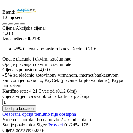
Brand:
12 mjeseci
Cijena:
Akcijska cijena:
4,21 €
Iznos uštede:
0,21 €
-5%
Cijena s popustom
Iznos uštede: 0.21 €
Opcije plaćanja i okvirni izračun rate
Opcije plaćanja i okvirni izračun rate
Cijena s popustom:
4,00 €
- 5%
za plaćanje gotovinom, virmanom, internet bankarstvom,
karticom jednokratno, PayCek (plaćanje kripto valutama), Paypal i
pouzećem.
Kartično rate:
4,21 €
već od (0,12 €/mj)
Cijena vrijedi za sva obročna kartična plaćanja.
Dodaj u košaricu
Odabrana opcija trenutno nije dostupna
Vrijeme isporuke:
Po narudžbi 2 - 5 radna dana
Stanje poslovnica Siget:
Provjeri
01/245-1176
Cijena dostave:
6,00 €