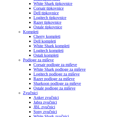
White Shark tipkovnice
Corsair tipkovnice
Dell tipkovnice
Logitech tipkovnice
Razer tipkovnice
Ostale tipkovnice
Kompleti
Cherry kompleti
Dell kompleti
White Shark kompleti
Logitech kompleti
Ostali kompleti
Podloge za miševe
Corsair podloge za miševe
White Shark podloge za miševe
Logitech podloge za miševe
Razer podloge za miševe
Sharkoon podloge za miševe
Ostale podloge za miševe
Zvučnici
Anker zvučnici
Jabra zvučnici
JBL zvučnici
Sony zvučnici
White Shark zvučnici