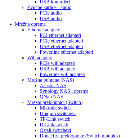
USB kontroleri
Zvučne kartice - audio
PCIe audio
USB audio
Mrežna oprema
Ethernet adapteri
PCI ethernet adapteri
PCIe ethernet adapteri
USB ethernet adapteri
Powerline ethernet adapteri
Wifi adapteri
PCIe wifi adapteri
USB wifi adapteri
Powerline wifi adapteri
Mrežna pohrana (NAS)
Asustor NAS
Synology NAS i oprema
QNap NAS
Mrežni preklopnici (Switch)
Mikrotik switch
Ubiquiti switchevi
TP-Link switch
D-Link switch
Ostali switchevi
Dodaci za preklopnike (Switch modules)