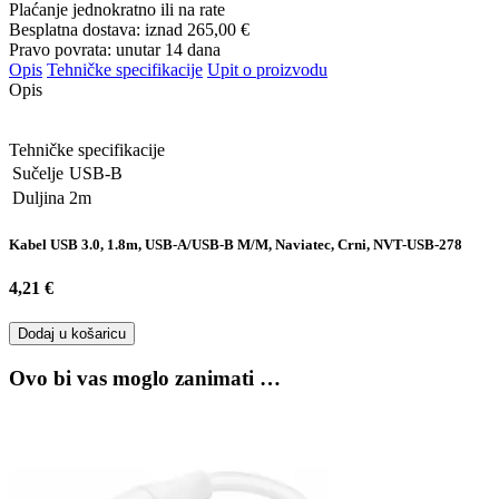
Plaćanje jednokratno ili na rate
Besplatna dostava: iznad
265,00 €
Pravo povrata: unutar 14 dana
Opis
Tehničke specifikacije
Upit o proizvodu
Opis
Tehničke specifikacije
Sučelje
USB-B
Duljina
2m
Kabel USB 3.0, 1.8m, USB-A/USB-B M/M, Naviatec, Crni, NVT-USB-278
4,21 €
Dodaj u košaricu
Ovo bi vas moglo zanimati …