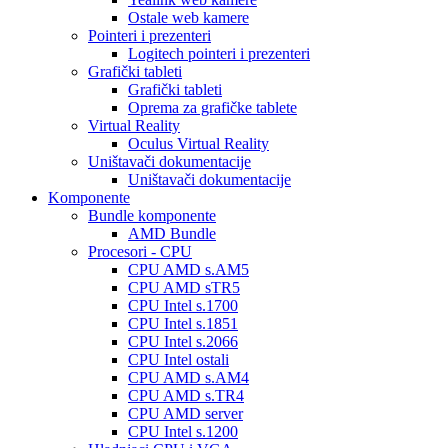
Ostale web kamere
Pointeri i prezenteri
Logitech pointeri i prezenteri
Grafički tableti
Grafički tableti
Oprema za grafičke tablete
Virtual Reality
Oculus Virtual Reality
Uništavači dokumentacije
Uništavači dokumentacije
Komponente
Bundle komponente
AMD Bundle
Procesori - CPU
CPU AMD s.AM5
CPU AMD sTR5
CPU Intel s.1700
CPU Intel s.1851
CPU Intel s.2066
CPU Intel ostali
CPU AMD s.AM4
CPU AMD s.TR4
CPU AMD server
CPU Intel s.1200