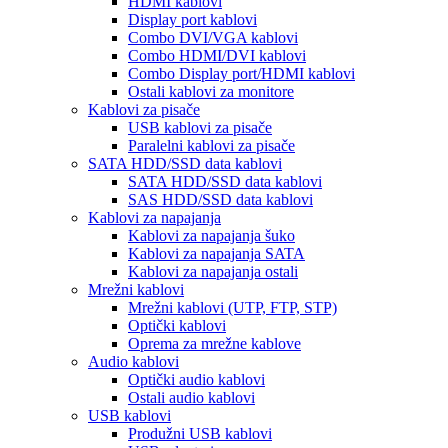
HDMI kablovi
Display port kablovi
Combo DVI/VGA kablovi
Combo HDMI/DVI kablovi
Combo Display port/HDMI kablovi
Ostali kablovi za monitore
Kablovi za pisače
USB kablovi za pisače
Paralelni kablovi za pisače
SATA HDD/SSD data kablovi
SATA HDD/SSD data kablovi
SAS HDD/SSD data kablovi
Kablovi za napajanja
Kablovi za napajanja šuko
Kablovi za napajanja SATA
Kablovi za napajanja ostali
Mrežni kablovi
Mrežni kablovi (UTP, FTP, STP)
Optički kablovi
Oprema za mrežne kablove
Audio kablovi
Optički audio kablovi
Ostali audio kablovi
USB kablovi
Produžni USB kablovi