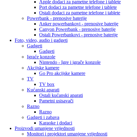
Apple dodaci za pametne telefone i tablete
Port dodaci za pametne telefone i tablete
Ostali dodaci za pametne telefone i tablete
Powerbank - prenosive baterije
Anker powerbankovi - prenosive baterije
Canyon Powerbank - prenosive baterije
Ostali Powerbankovi - prenosive baterije
Foto, video, audio i gadgeti
Gadgeti
Gadgeti
Igraće konzole
Nintendo - Igre i igrače konzole
Akcijske kamere
Go Pro akcijske kamere
TV
TV box
Kućanski aparati
Ostali kućanski aparati
Pametni usisavači
Razno
Razno
Gadgeti i zabava
Karaoke i dodaci
Proizvodi umanjene vrijednosti
Monitori i projektori umanjene vrijednosti