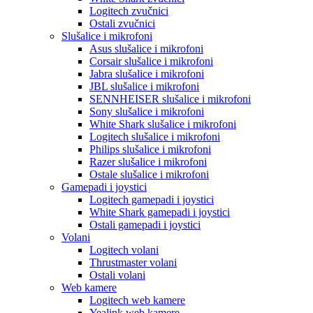
Logitech zvučnici
Ostali zvučnici
Slušalice i mikrofoni
Asus slušalice i mikrofoni
Corsair slušalice i mikrofoni
Jabra slušalice i mikrofoni
JBL slušalice i mikrofoni
SENNHEISER slušalice i mikrofoni
Sony slušalice i mikrofoni
White Shark slušalice i mikrofoni
Logitech slušalice i mikrofoni
Philips slušalice i mikrofoni
Razer slušalice i mikrofoni
Ostale slušalice i mikrofoni
Gamepadi i joystici
Logitech gamepadi i joystici
White Shark gamepadi i joystici
Ostali gamepadi i joystici
Volani
Logitech volani
Thrustmaster volani
Ostali volani
Web kamere
Logitech web kamere
Yealink web kamere