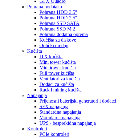
GFX Quadro
Pohrana podataka
Pohrana HDD 3.5"
Pohrana HDD 2.5"
Pohrana SSD SATA
Pohrana SSD M.2
Pohrana dodatna oprema
Kućišta za diskove
Optički uređaji
Kućišta
ITX kućišta
Mini tower kućišta
Midi tower kućišta
Full tower kućišta
Ventilatori za kućišta
Dodaci za kućišta
Rack i mining kućišta
Napajanja
Prijenosni baterijski generatori i dodatci
SFX napajanja
Standardna napajanja
Modularna napajanja
UPS - besprekidna napajanja
Kontroleri
PCIe kontroleri