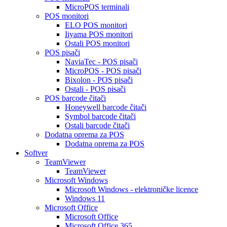
MicroPOS terminali
POS monitori
ELO POS monitori
Iiyama POS monitori
Ostali POS monitori
POS pisači
NaviaTec - POS pisači
MicroPOS - POS pisači
Bixolon - POS pisači
Ostali - POS pisači
POS barcode čitači
Honeywell barcode čitači
Symbol barcode čitači
Ostali barcode čitači
Dodatna oprema za POS
Dodatna oprema za POS
Softver
TeamViewer
TeamViewer
Microsoft Windows
Microsoft Windows - elektroničke licence
Windows 11
Microsoft Office
Microsoft Office
Microsoft Office 365