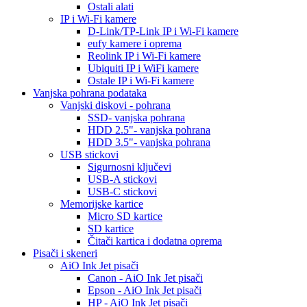
Ostali alati
IP i Wi-Fi kamere
D-Link/TP-Link IP i Wi-Fi kamere
eufy kamere i oprema
Reolink IP i Wi-Fi kamere
Ubiquiti IP i WiFi kamere
Ostale IP i Wi-Fi kamere
Vanjska pohrana podataka
Vanjski diskovi - pohrana
SSD- vanjska pohrana
HDD 2.5"- vanjska pohrana
HDD 3.5"- vanjska pohrana
USB stickovi
Sigurnosni ključevi
USB-A stickovi
USB-C stickovi
Memorijske kartice
Micro SD kartice
SD kartice
Čitači kartica i dodatna oprema
Pisači i skeneri
AiO Ink Jet pisači
Canon - AiO Ink Jet pisači
Epson - AiO Ink Jet pisači
HP - AiO Ink Jet pisači