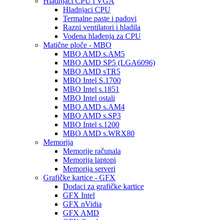
Hladnjaci CPU i VGA
Hladnjaci CPU
Termalne paste i padovi
Razni ventilatori i hladila
Vodena hlađenja za CPU
Matične ploče - MBO
MBO AMD s.AM5
MBO AMD SP5 (LGA6096)
MBO AMD sTR5
MBO Intel S.1700
MBO Intel s.1851
MBO Intel ostali
MBO AMD s.AM4
MBO AMD s.SP3
MBO Intel s.1200
MBO AMD s.WRX80
Memorija
Memorije računala
Memorija laptopi
Memorija serveri
Grafičke kartice - GFX
Dodaci za grafičke kartice
GFX Intel
GFX nVidia
GFX AMD