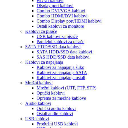
HDMI kablovi
Display port kablovi
Combo DVI/VGA kablovi
Combo HDMI/DVI kablovi
Combo Display port/HDMI kablovi
Ostali kablovi za monitore
Kablovi za pisače
USB kablovi za pisače
Paralelni kablovi za pisače
SATA HDD/SSD data kablovi
SATA HDD/SSD data kablovi
SAS HDD/SSD data kablovi
Kablovi za napajanja
Kablovi za napajanja šuko
Kablovi za napajanja SATA
Kablovi za napajanja ostali
Mrežni kablovi
Mrežni kablovi (UTP, FTP, STP)
Optički kablovi
Oprema za mrežne kablove
Audio kablovi
Optički audio kablovi
Ostali audio kablovi
USB kablovi
Produžni USB kablovi