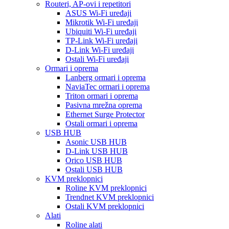
Routeri, AP-ovi i repetitori
ASUS Wi-Fi uređaji
Mikrotik Wi-Fi uređaji
Ubiquiti Wi-Fi uređaji
TP-Link Wi-Fi uređaji
D-Link Wi-Fi uređaji
Ostali Wi-Fi uređaji
Ormari i oprema
Lanberg ormari i oprema
NaviaTec ormari i oprema
Triton ormari i oprema
Pasivna mrežna oprema
Ethernet Surge Protector
Ostali ormari i oprema
USB HUB
Asonic USB HUB
D-Link USB HUB
Orico USB HUB
Ostali USB HUB
KVM preklopnici
Roline KVM preklopnici
Trendnet KVM preklopnici
Ostali KVM preklopnici
Alati
Roline alati