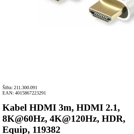
Šifra:
211.300.091
EAN:
4015867223291
Kabel HDMI 3m, HDMI 2.1,
8K@60Hz, 4K@120Hz, HDR,
Equip, 119382