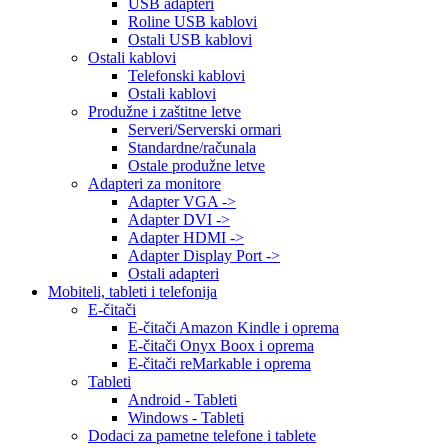
USB adapteri
Roline USB kablovi
Ostali USB kablovi
Ostali kablovi
Telefonski kablovi
Ostali kablovi
Produžne i zaštitne letve
Serveri/Serverski ormari
Standardne/računala
Ostale produžne letve
Adapteri za monitore
Adapter VGA ->
Adapter DVI ->
Adapter HDMI ->
Adapter Display Port ->
Ostali adapteri
Mobiteli, tableti i telefonija
E-čitači
E-čitači Amazon Kindle i oprema
E-čitači Onyx Boox i oprema
E-čitači reMarkable i oprema
Tableti
Android - Tableti
Windows - Tableti
Dodaci za pametne telefone i tablete