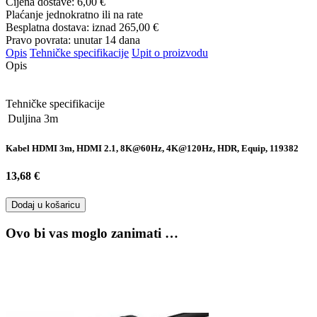
Cijena dostave:
6,00 €
Plaćanje jednokratno ili na rate
Besplatna dostava: iznad
265,00 €
Pravo povrata: unutar 14 dana
Opis
Tehničke specifikacije
Upit o proizvodu
Opis
Tehničke specifikacije
Duljina
3m
Kabel HDMI 3m, HDMI 2.1, 8K@60Hz, 4K@120Hz, HDR, Equip, 119382
13,68 €
Dodaj u košaricu
Ovo bi vas moglo zanimati …