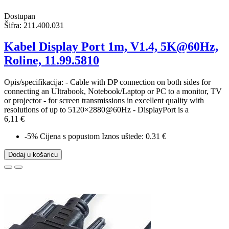
Dostupan
Šifra:
211.400.031
Kabel Display Port 1m, V1.4, 5K@60Hz,
Roline, 11.99.5810
Opis/specifikacija: - Cable with DP connection on both sides for
connecting an Ultrabook, Notebook/Laptop or PC to a monitor, TV
or projector - for screen transmissions in excellent quality with
resolutions of up to 5120×2880@60Hz - DisplayPort is a
6,11 €
-5%
Cijena s popustom
Iznos uštede: 0.31 €
Dodaj u košaricu