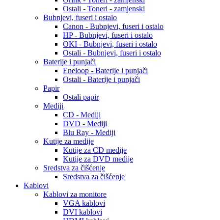
Ostali - Toneri - zamjenski
Bubnjevi, fuseri i ostalo
Canon - Bubnjevi, fuseri i ostalo
HP - Bubnjevi, fuseri i ostalo
OKI - Bubnjevi, fuseri i ostalo
Ostali - Bubnjevi, fuseri i ostalo
Baterije i punjači
Eneloop - Baterije i punjači
Ostali - Baterije i punjači
Papir
Ostali papir
Mediji
CD - Mediji
DVD - Mediji
Blu Ray - Mediji
Kutije za medije
Kutije za CD medije
Kutije za DVD medije
Sredstva za čišćenje
Sredstva za čišćenje
Kablovi
Kablovi za monitore
VGA kablovi
DVI kablovi