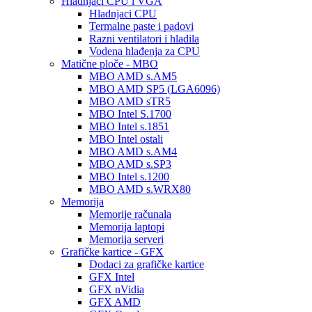
Hladnjaci CPU i VGA
Hladnjaci CPU
Termalne paste i padovi
Razni ventilatori i hladila
Vodena hlađenja za CPU
Matične ploče - MBO
MBO AMD s.AM5
MBO AMD SP5 (LGA6096)
MBO AMD sTR5
MBO Intel S.1700
MBO Intel s.1851
MBO Intel ostali
MBO AMD s.AM4
MBO AMD s.SP3
MBO Intel s.1200
MBO AMD s.WRX80
Memorija
Memorije računala
Memorija laptopi
Memorija serveri
Grafičke kartice - GFX
Dodaci za grafičke kartice
GFX Intel
GFX nVidia
GFX AMD