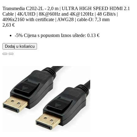
Transmedia C202-2L - 2,0 m | ULTRA HIGH SPEED HDMI 2.1
Cable | 4K/UHD | 8K@60Hz and 4K@120Hz | 48 GBit/s |
4096x2160 with certificate | AWG28 | cable-O: 7,3 mm
2,63 €
-5%
Cijena s popustom
Iznos uštede: 0.13 €
Dodaj u košaricu