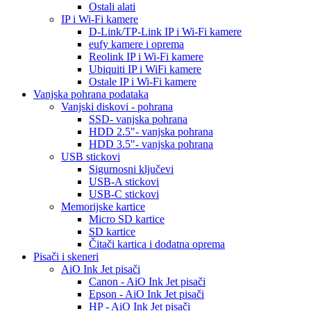
Ostali alati
IP i Wi-Fi kamere
D-Link/TP-Link IP i Wi-Fi kamere
eufy kamere i oprema
Reolink IP i Wi-Fi kamere
Ubiquiti IP i WiFi kamere
Ostale IP i Wi-Fi kamere
Vanjska pohrana podataka
Vanjski diskovi - pohrana
SSD- vanjska pohrana
HDD 2.5"- vanjska pohrana
HDD 3.5"- vanjska pohrana
USB stickovi
Sigurnosni ključevi
USB-A stickovi
USB-C stickovi
Memorijske kartice
Micro SD kartice
SD kartice
Čitači kartica i dodatna oprema
Pisači i skeneri
AiO Ink Jet pisači
Canon - AiO Ink Jet pisači
Epson - AiO Ink Jet pisači
HP - AiO Ink Jet pisači