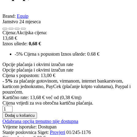
Brand:
Equip
Jamstvo 24 mjeseca
Cijena:
Akcijska cijena:
13,68 €
Iznos uštede:
0,68 €
-5%
Cijena s popustom
Iznos uštede: 0.68 €
Opcije plaćanja i okvirni izračun rate
Opcije plaćanja i okvirni izračun rate
Cijena s popustom:
13,00 €
- 5%
za plaćanje gotovinom, virmanom, internet bankarstvom,
karticom jednokratno, PayCek (plaćanje kripto valutama), Paypal i
pouzećem.
Kartično rate:
13,68 €
već od (0,38 €/mj)
Cijena vrijedi za sva obročna kartična plaćanja.
Dodaj u košaricu
Odabrana opcija trenutno nije dostupna
Vrijeme isporuke:
Dostupan
Stanje poslovnica Siget:
Provjeri
01/245-1176