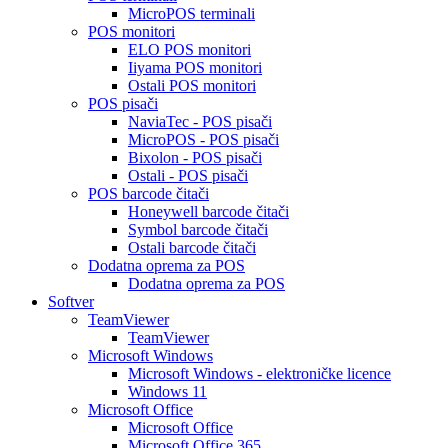
MicroPOS terminali
POS monitori
ELO POS monitori
Iiyama POS monitori
Ostali POS monitori
POS pisači
NaviaTec - POS pisači
MicroPOS - POS pisači
Bixolon - POS pisači
Ostali - POS pisači
POS barcode čitači
Honeywell barcode čitači
Symbol barcode čitači
Ostali barcode čitači
Dodatna oprema za POS
Dodatna oprema za POS
Softver
TeamViewer
TeamViewer
Microsoft Windows
Microsoft Windows - elektroničke licence
Windows 11
Microsoft Office
Microsoft Office
Microsoft Office 365