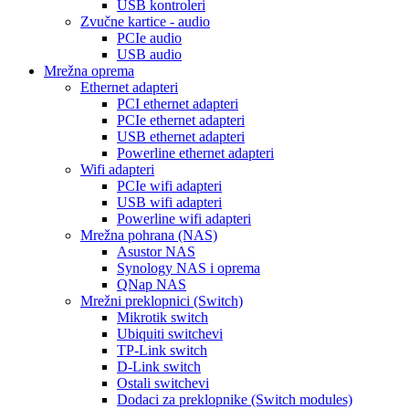
USB kontroleri
Zvučne kartice - audio
PCIe audio
USB audio
Mrežna oprema
Ethernet adapteri
PCI ethernet adapteri
PCIe ethernet adapteri
USB ethernet adapteri
Powerline ethernet adapteri
Wifi adapteri
PCIe wifi adapteri
USB wifi adapteri
Powerline wifi adapteri
Mrežna pohrana (NAS)
Asustor NAS
Synology NAS i oprema
QNap NAS
Mrežni preklopnici (Switch)
Mikrotik switch
Ubiquiti switchevi
TP-Link switch
D-Link switch
Ostali switchevi
Dodaci za preklopnike (Switch modules)