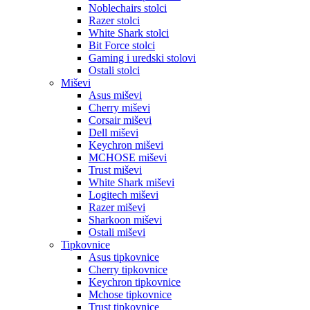
Noblechairs stolci
Razer stolci
White Shark stolci
Bit Force stolci
Gaming i uredski stolovi
Ostali stolci
Miševi
Asus miševi
Cherry miševi
Corsair miševi
Dell miševi
Keychron miševi
MCHOSE miševi
Trust miševi
White Shark miševi
Logitech miševi
Razer miševi
Sharkoon miševi
Ostali miševi
Tipkovnice
Asus tipkovnice
Cherry tipkovnice
Keychron tipkovnice
Mchose tipkovnice
Trust tipkovnice