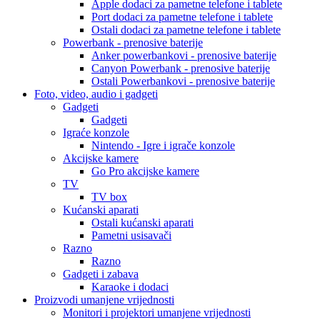
Apple dodaci za pametne telefone i tablete
Port dodaci za pametne telefone i tablete
Ostali dodaci za pametne telefone i tablete
Powerbank - prenosive baterije
Anker powerbankovi - prenosive baterije
Canyon Powerbank - prenosive baterije
Ostali Powerbankovi - prenosive baterije
Foto, video, audio i gadgeti
Gadgeti
Gadgeti
Igraće konzole
Nintendo - Igre i igrače konzole
Akcijske kamere
Go Pro akcijske kamere
TV
TV box
Kućanski aparati
Ostali kućanski aparati
Pametni usisavači
Razno
Razno
Gadgeti i zabava
Karaoke i dodaci
Proizvodi umanjene vrijednosti
Monitori i projektori umanjene vrijednosti