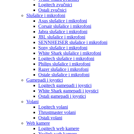
Logitech zvučnici
Ostali zvučnici
Slušalice i mikrofoni
Asus slušalice i mikrofoni
Corsair slušalice i mikrofoni
Jabra slušalice i mikrofoni
JBL slušalice i mikrofoni
SENNHEISER slušalice i mikrofoni
Sony slušalice i mikrofoni
White Shark slušalice i mikrofoni
Logitech slušalice i mikrofoni
Philips slušalice i mikrofoni
Razer slušalice i mikrofoni
Ostale slušalice i mikrofoni
Gamepadi i joystici
Logitech gamepadi i joystici
White Shark gamepadi i joystici
Ostali gamepadi i joystici
Volani
Logitech volani
Thrustmaster volani
Ostali volani
Web kamere
Logitech web kamere
Yealink web kamere