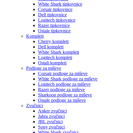
White Shark tipkovnice
Corsair tipkovnice
Dell tipkovnice
Logitech tipkovnice
Razer tipkovnice
Ostale tipkovnice
Kompleti
Cherry kompleti
Dell kompleti
White Shark kompleti
Logitech kompleti
Ostali kompleti
Podloge za miševe
Corsair podloge za miševe
White Shark podloge za miševe
Logitech podloge za miševe
Razer podloge za miševe
Sharkoon podloge za miševe
Ostale podloge za miševe
Zvučnici
Anker zvučnici
Jabra zvučnici
JBL zvučnici
Sony zvučnici
White Shark zvučnici