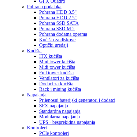
GFX Quadro
Pohrana podataka
Pohrana HDD 3.5"
Pohrana HDD 2.5"
Pohrana SSD SATA
Pohrana SSD M.2
Pohrana dodatna oprema
Kućišta za diskove
Optički uređaji
Kućišta
ITX kućišta
Mini tower kućišta
Midi tower kućišta
Full tower kućišta
Ventilatori za kućišta
Dodaci za kućišta
Rack i mining kućišta
Napajanja
Prijenosni baterijski generatori i dodatci
SFX napajanja
Standardna napajanja
Modularna napajanja
UPS - besprekidna napajanja
Kontroleri
PCIe kontroleri