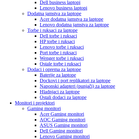
Dell business laptopi
Lenovo business laptopi
Dodatna jamstva za laptope
Acer dodatna jamstva za laptope
Lenovo dodatna jamstva za laptope
Torbe i ruksaci za laptope
Dell torbe i ruksaci
HP torbe i ruksaci
Lenovo torbe i ruksaci
Port torbe i ruksaci
Wenger torbe i ruksaci
Ostale torbe i ruksaci
Dodaci i oprema za laptope
Baterije za laptope
Dockovi i port replikatori za laptope
Naponski adapteri (punjači) za laptope
Hladnjaci za laptope
Ostali dodaci za laptope
Monitori i projektori
Gaming monitori
Acer Gaming monitori
AOC Gaming monitori
ASUS Gaming monitori
Dell Gaming monitori
Lenovo Gaming monitori