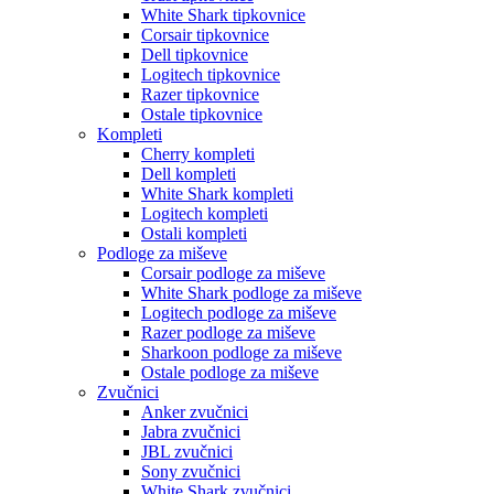
White Shark tipkovnice
Corsair tipkovnice
Dell tipkovnice
Logitech tipkovnice
Razer tipkovnice
Ostale tipkovnice
Kompleti
Cherry kompleti
Dell kompleti
White Shark kompleti
Logitech kompleti
Ostali kompleti
Podloge za miševe
Corsair podloge za miševe
White Shark podloge za miševe
Logitech podloge za miševe
Razer podloge za miševe
Sharkoon podloge za miševe
Ostale podloge za miševe
Zvučnici
Anker zvučnici
Jabra zvučnici
JBL zvučnici
Sony zvučnici
White Shark zvučnici