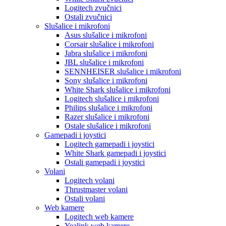
Logitech zvučnici
Ostali zvučnici
Slušalice i mikrofoni
Asus slušalice i mikrofoni
Corsair slušalice i mikrofoni
Jabra slušalice i mikrofoni
JBL slušalice i mikrofoni
SENNHEISER slušalice i mikrofoni
Sony slušalice i mikrofoni
White Shark slušalice i mikrofoni
Logitech slušalice i mikrofoni
Philips slušalice i mikrofoni
Razer slušalice i mikrofoni
Ostale slušalice i mikrofoni
Gamepadi i joystici
Logitech gamepadi i joystici
White Shark gamepadi i joystici
Ostali gamepadi i joystici
Volani
Logitech volani
Thrustmaster volani
Ostali volani
Web kamere
Logitech web kamere
Yealink web kamere