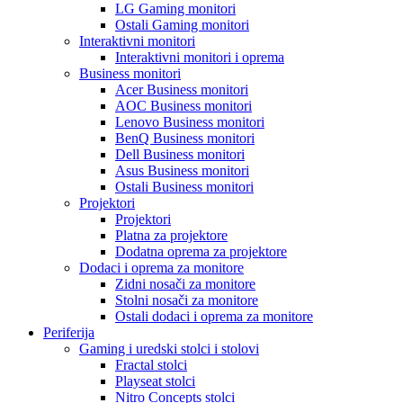
LG Gaming monitori
Ostali Gaming monitori
Interaktivni monitori
Interaktivni monitori i oprema
Business monitori
Acer Business monitori
AOC Business monitori
Lenovo Business monitori
BenQ Business monitori
Dell Business monitori
Asus Business monitori
Ostali Business monitori
Projektori
Projektori
Platna za projektore
Dodatna oprema za projektore
Dodaci i oprema za monitore
Zidni nosači za monitore
Stolni nosači za monitore
Ostali dodaci i oprema za monitore
Periferija
Gaming i uredski stolci i stolovi
Fractal stolci
Playseat stolci
Nitro Concepts stolci