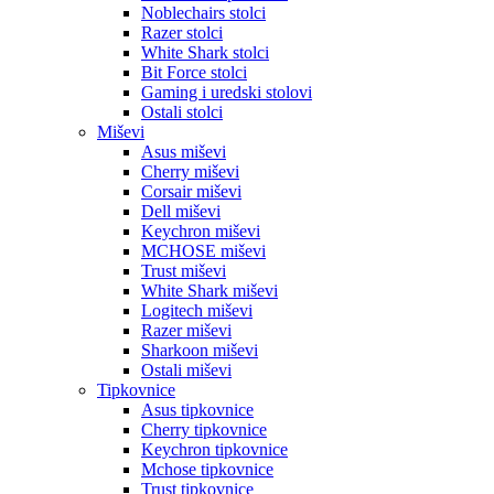
Noblechairs stolci
Razer stolci
White Shark stolci
Bit Force stolci
Gaming i uredski stolovi
Ostali stolci
Miševi
Asus miševi
Cherry miševi
Corsair miševi
Dell miševi
Keychron miševi
MCHOSE miševi
Trust miševi
White Shark miševi
Logitech miševi
Razer miševi
Sharkoon miševi
Ostali miševi
Tipkovnice
Asus tipkovnice
Cherry tipkovnice
Keychron tipkovnice
Mchose tipkovnice
Trust tipkovnice