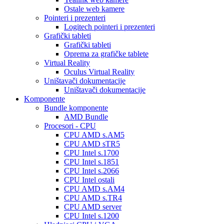
Ostale web kamere
Pointeri i prezenteri
Logitech pointeri i prezenteri
Grafički tableti
Grafički tableti
Oprema za grafičke tablete
Virtual Reality
Oculus Virtual Reality
Uništavači dokumentacije
Uništavači dokumentacije
Komponente
Bundle komponente
AMD Bundle
Procesori - CPU
CPU AMD s.AM5
CPU AMD sTR5
CPU Intel s.1700
CPU Intel s.1851
CPU Intel s.2066
CPU Intel ostali
CPU AMD s.AM4
CPU AMD s.TR4
CPU AMD server
CPU Intel s.1200