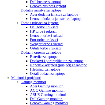
Dell business laptopi
Lenovo business laptopi
Dodatna jamstva za laptope
Acer dodatna jamstva za laptope
Lenovo dodatna jamstva za laptope
Torbe i ruksaci za laptope
Dell torbe i ruksaci
HP torbe i ruksaci
Lenovo torbe i ruksaci
Port torbe i ruksaci
Wenger torbe i ruksaci
Ostale torbe i ruksaci
Dodaci i oprema za laptope
Baterije za laptope
Dockovi i port replikatori za laptope
Naponski adapteri (punjači) za laptope
Hladnjaci za laptope
Ostali dodaci za laptope
Monitori i projektori
Gaming monitori
Acer Gaming monitori
AOC Gaming monitori
ASUS Gaming monitori
Dell Gaming monitori
Lenovo Gaming monitori