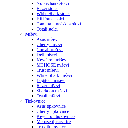
Noblechairs stolci
Razer stolci
White Shark stolci
Bit Force stolci
Gaming i uredski stolovi
Ostali stolci
Miševi
Asus miševi
Cherry miševi
Corsair miševi
Dell miševi
Keychron miševi
MCHOSE miševi
Trust miševi
White Shark miševi
Logitech miševi
Razer miševi
Sharkoon miševi
Ostali miševi
Tipkovnice
Asus tipkovnice
Cherry tipkovnice
Keychron tipkovnice
Mchose tipkovnice
Trust tipkovnice