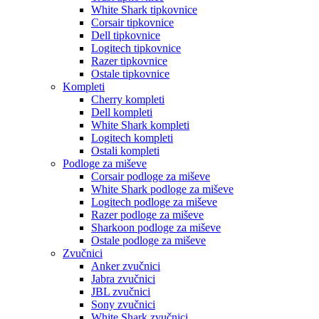
White Shark tipkovnice
Corsair tipkovnice
Dell tipkovnice
Logitech tipkovnice
Razer tipkovnice
Ostale tipkovnice
Kompleti
Cherry kompleti
Dell kompleti
White Shark kompleti
Logitech kompleti
Ostali kompleti
Podloge za miševe
Corsair podloge za miševe
White Shark podloge za miševe
Logitech podloge za miševe
Razer podloge za miševe
Sharkoon podloge za miševe
Ostale podloge za miševe
Zvučnici
Anker zvučnici
Jabra zvučnici
JBL zvučnici
Sony zvučnici
White Shark zvučnici