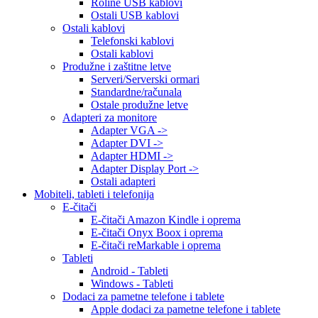
Roline USB kablovi
Ostali USB kablovi
Ostali kablovi
Telefonski kablovi
Ostali kablovi
Produžne i zaštitne letve
Serveri/Serverski ormari
Standardne/računala
Ostale produžne letve
Adapteri za monitore
Adapter VGA ->
Adapter DVI ->
Adapter HDMI ->
Adapter Display Port ->
Ostali adapteri
Mobiteli, tableti i telefonija
E-čitači
E-čitači Amazon Kindle i oprema
E-čitači Onyx Boox i oprema
E-čitači reMarkable i oprema
Tableti
Android - Tableti
Windows - Tableti
Dodaci za pametne telefone i tablete
Apple dodaci za pametne telefone i tablete