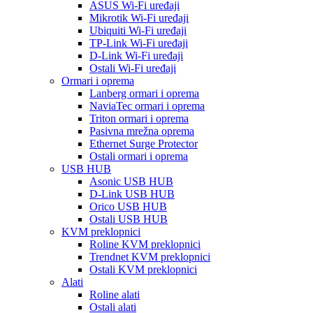
ASUS Wi-Fi uređaji
Mikrotik Wi-Fi uređaji
Ubiquiti Wi-Fi uređaji
TP-Link Wi-Fi uređaji
D-Link Wi-Fi uređaji
Ostali Wi-Fi uređaji
Ormari i oprema
Lanberg ormari i oprema
NaviaTec ormari i oprema
Triton ormari i oprema
Pasivna mrežna oprema
Ethernet Surge Protector
Ostali ormari i oprema
USB HUB
Asonic USB HUB
D-Link USB HUB
Orico USB HUB
Ostali USB HUB
KVM preklopnici
Roline KVM preklopnici
Trendnet KVM preklopnici
Ostali KVM preklopnici
Alati
Roline alati
Ostali alati