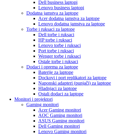
Dell business laptopi
Lenovo business laptopi
Dodatna jamstva za laptope
Acer dodatna jamstva za laptope
Lenovo dodatna jamstva za laptope
Torbe i ruksaci za laptope
Dell torbe i ruksaci
HP torbe i ruksaci
Lenovo torbe i ruksaci
Port torbe i ruksaci
Wenger torbe i ruksaci
Ostale torbe i ruksaci
Dodaci i oprema za laptope
Baterije za laptope
Dockovi i port replikatori za laptope
Naponski adapteri (punjači) za laptope
Hladnjaci za laptope
Ostali dodaci za laptope
Monitori i projektori
Gaming monitori
Acer Gaming monitori
AOC Gaming monitori
ASUS Gaming monitori
Dell Gaming monitori
Lenovo Gaming monitori