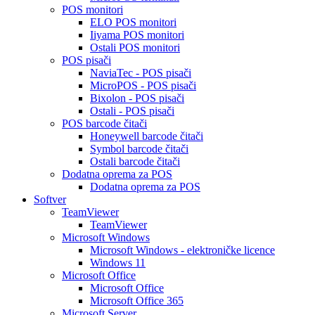
POS monitori
ELO POS monitori
Iiyama POS monitori
Ostali POS monitori
POS pisači
NaviaTec - POS pisači
MicroPOS - POS pisači
Bixolon - POS pisači
Ostali - POS pisači
POS barcode čitači
Honeywell barcode čitači
Symbol barcode čitači
Ostali barcode čitači
Dodatna oprema za POS
Dodatna oprema za POS
Softver
TeamViewer
TeamViewer
Microsoft Windows
Microsoft Windows - elektroničke licence
Windows 11
Microsoft Office
Microsoft Office
Microsoft Office 365
Microsoft Server