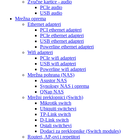
Zvučne kartice - audio
PCIe audio
USB audio
Mrežna oprema
Ethernet adapteri
PCI ethernet adapteri
PCIe ethernet adapteri
USB ethernet adapteri
Powerline ethernet adapteri
Wifi adapteri
PCIe wifi adapteri
USB wifi adapteri
Powerline wifi adapteri
Mrežna pohrana (NAS)
Asustor NAS
Synology NAS i oprema
QNap NAS
Mrežni preklopnici (Switch)
Mikrotik switch
Ubiquiti switchevi
TP-Link switch
D-Link switch
Ostali switchevi
Dodaci za preklopnike (Switch modules)
Routeri, AP-ovi i repetitori