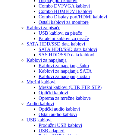
Display port kablovi
Combo DVI/VGA kablovi
Combo HDMI/DVI kablovi
Combo Display port/HDMI kablovi
Ostali kablovi za monitore
Kablovi za pisače
USB kablovi za pisače
Paralelni kablovi za pisače
SATA HDD/SSD data kablovi
SATA HDD/SSD data kablovi
SAS HDD/SSD data kablovi
Kablovi za napajanja
Kablovi za napajanja šuko
Kablovi za napajanja SATA
Kablovi za napajanja ostali
Mrežni kablovi
Mrežni kablovi (UTP, FTP, STP)
Optički kablovi
Oprema za mrežne kablove
Audio kablovi
Optički audio kablovi
Ostali audio kablovi
USB kablovi
Produžni USB kablovi
USB adapteri