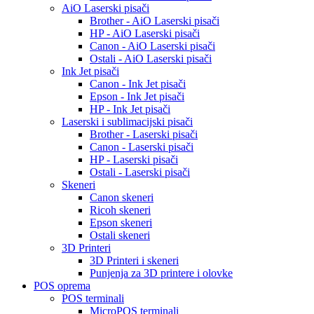
AiO Laserski pisači
Brother - AiO Laserski pisači
HP - AiO Laserski pisači
Canon - AiO Laserski pisači
Ostali - AiO Laserski pisači
Ink Jet pisači
Canon - Ink Jet pisači
Epson - Ink Jet pisači
HP - Ink Jet pisači
Laserski i sublimacijski pisači
Brother - Laserski pisači
Canon - Laserski pisači
HP - Laserski pisači
Ostali - Laserski pisači
Skeneri
Canon skeneri
Ricoh skeneri
Epson skeneri
Ostali skeneri
3D Printeri
3D Printeri i skeneri
Punjenja za 3D printere i olovke
POS oprema
POS terminali
MicroPOS terminali