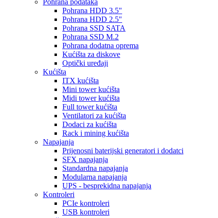
Pohrana podataka
Pohrana HDD 3.5"
Pohrana HDD 2.5"
Pohrana SSD SATA
Pohrana SSD M.2
Pohrana dodatna oprema
Kućišta za diskove
Optički uređaji
Kućišta
ITX kućišta
Mini tower kućišta
Midi tower kućišta
Full tower kućišta
Ventilatori za kućišta
Dodaci za kućišta
Rack i mining kućišta
Napajanja
Prijenosni baterijski generatori i dodatci
SFX napajanja
Standardna napajanja
Modularna napajanja
UPS - besprekidna napajanja
Kontroleri
PCIe kontroleri
USB kontroleri