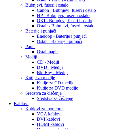
Bubnjevi, fuseri i ostalo
Canon - Bubnjevi, fuseri i ostalo
HP - Bubnjevi, fuseri i ostalo
OKI - Bubnjevi, fuseri i ostalo
Ostali - Bubnjevi, fuseri i ostalo
Baterije i punjači
Eneloop - Baterije i punjači
Ostali - Baterije i punjači
Papir
Ostali papir
Mediji
CD - Mediji
DVD - Mediji
Blu Ray - Mediji
Kutije za medije
Kutije za CD medije
Kutije za DVD medije
Sredstva za čišćenje
Sredstva za čišćenje
Kablovi
Kablovi za monitore
VGA kablovi
DVI kablovi
HDMI kablovi