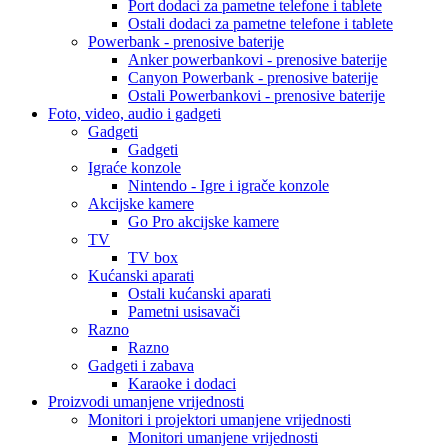
Port dodaci za pametne telefone i tablete
Ostali dodaci za pametne telefone i tablete
Powerbank - prenosive baterije
Anker powerbankovi - prenosive baterije
Canyon Powerbank - prenosive baterije
Ostali Powerbankovi - prenosive baterije
Foto, video, audio i gadgeti
Gadgeti
Gadgeti
Igraće konzole
Nintendo - Igre i igrače konzole
Akcijske kamere
Go Pro akcijske kamere
TV
TV box
Kućanski aparati
Ostali kućanski aparati
Pametni usisavači
Razno
Razno
Gadgeti i zabava
Karaoke i dodaci
Proizvodi umanjene vrijednosti
Monitori i projektori umanjene vrijednosti
Monitori umanjene vrijednosti