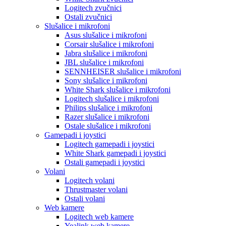
Logitech zvučnici
Ostali zvučnici
Slušalice i mikrofoni
Asus slušalice i mikrofoni
Corsair slušalice i mikrofoni
Jabra slušalice i mikrofoni
JBL slušalice i mikrofoni
SENNHEISER slušalice i mikrofoni
Sony slušalice i mikrofoni
White Shark slušalice i mikrofoni
Logitech slušalice i mikrofoni
Philips slušalice i mikrofoni
Razer slušalice i mikrofoni
Ostale slušalice i mikrofoni
Gamepadi i joystici
Logitech gamepadi i joystici
White Shark gamepadi i joystici
Ostali gamepadi i joystici
Volani
Logitech volani
Thrustmaster volani
Ostali volani
Web kamere
Logitech web kamere
Yealink web kamere