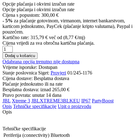
Opcije plaćanja i okvirni izračun rate
Opcije plaćanja i okvirni izračun rate
Cijena s popustom:
300,00 €
- 5%
za plaćanje gotovinom, virmanom, internet bankarstvom,
karticom jednokratno, PayCek (plaćanje kripto valutama), Paypal i
pouzećem.
Kartično rate:
315,79 €
već od (8,77 €/mj)
Cijena vrijedi za sva obročna kartična plaćanja.
Dodaj u košaricu
Odabrana opcija trenutno nije dostupna
Vrijeme isporuke:
Dostupan
Stanje poslovnica Siget:
Provjeri
01/245-1176
Cijena dostave:
Besplatna dostava
Plaćanje jednokratno ili na rate
Besplatna dostava: iznad
265,00 €
Pravo povrata: unutar 14 dana
JBL
Xtreme 3
JBLXTREME3BLKEU
IP67
PartyBoost
Opis
Tehničke specifikacije
Upit o proizvodu
Opis
Tehničke specifikacije
Periferija (connectivity)
Bluetooth