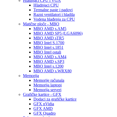
Hladnjaci CPU i VGA
Hladnjaci CPU
Termalne paste i padovi
Razni ventilatori i hladila
Vodena hlađenja za CPU
Matične ploče - MBO
MBO AMD s.AM5
MBO AMD SP5 (LGA6096)
MBO AMD sTR5
MBO Intel S.1700
MBO Intel s.1851
MBO Intel ostali
MBO AMD s.AM4
MBO AMD s.SP3
MBO Intel s.1200
MBO AMD s.WRX80
Memorija
Memorije računala
Memorija laptopi
Memorija serveri
Grafičke kartice - GFX
Dodaci za grafičke kartice
GFX nVidia
GFX AMD
GFX Quadro