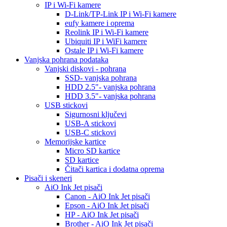
IP i Wi-Fi kamere
D-Link/TP-Link IP i Wi-Fi kamere
eufy kamere i oprema
Reolink IP i Wi-Fi kamere
Ubiquiti IP i WiFi kamere
Ostale IP i Wi-Fi kamere
Vanjska pohrana podataka
Vanjski diskovi - pohrana
SSD- vanjska pohrana
HDD 2.5"- vanjska pohrana
HDD 3.5"- vanjska pohrana
USB stickovi
Sigurnosni ključevi
USB-A stickovi
USB-C stickovi
Memorijske kartice
Micro SD kartice
SD kartice
Čitači kartica i dodatna oprema
Pisači i skeneri
AiO Ink Jet pisači
Canon - AiO Ink Jet pisači
Epson - AiO Ink Jet pisači
HP - AiO Ink Jet pisači
Brother - AiO Ink Jet pisači