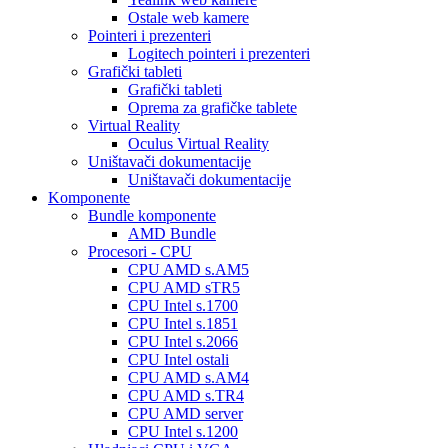
Ostale web kamere
Pointeri i prezenteri
Logitech pointeri i prezenteri
Grafički tableti
Grafički tableti
Oprema za grafičke tablete
Virtual Reality
Oculus Virtual Reality
Uništavači dokumentacije
Uništavači dokumentacije
Komponente
Bundle komponente
AMD Bundle
Procesori - CPU
CPU AMD s.AM5
CPU AMD sTR5
CPU Intel s.1700
CPU Intel s.1851
CPU Intel s.2066
CPU Intel ostali
CPU AMD s.AM4
CPU AMD s.TR4
CPU AMD server
CPU Intel s.1200