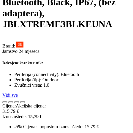
Bluetooth, Black, IP67, (bez
adaptera),
JBLXTREME3BLKEUNA
Brand:
Jamstvo 24 mjeseca
Izdvojene karakteristike
Periferija (connectivity): Bluetooth
Periferija (tip): Outdoor
Zvučnici vrsta: 1.0
Vidi sve
Cijena:
Akcijska cijena:
315,79 €
Iznos uštede:
15,79 €
-5%
Cijena s popustom
Iznos uštede: 15.79 €