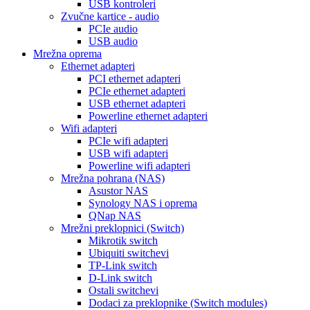
USB kontroleri
Zvučne kartice - audio
PCIe audio
USB audio
Mrežna oprema
Ethernet adapteri
PCI ethernet adapteri
PCIe ethernet adapteri
USB ethernet adapteri
Powerline ethernet adapteri
Wifi adapteri
PCIe wifi adapteri
USB wifi adapteri
Powerline wifi adapteri
Mrežna pohrana (NAS)
Asustor NAS
Synology NAS i oprema
QNap NAS
Mrežni preklopnici (Switch)
Mikrotik switch
Ubiquiti switchevi
TP-Link switch
D-Link switch
Ostali switchevi
Dodaci za preklopnike (Switch modules)