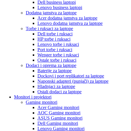
Dell business laptopi
Lenovo business laptopi
Dodatna jamstva za laptope
Acer dodatna jamstva za laptope
Lenovo dodatna jamstva za laptope
Torbe i ruksaci za laptope
Dell torbe i ruksaci
HP torbe i ruksaci
Lenovo torbe i ruksaci
Port torbe i ruksaci
Wenger torbe i ruksaci
Ostale torbe i ruksaci
Dodaci i oprema za laptope
Baterije za laptope
Dockovi i port replikatori za laptope
Naponski adapteri (punjači) za laptope
Hladnjaci za laptope
Ostali dodaci za laptope
Monitori i projektori
Gaming monitori
Acer Gaming monitori
AOC Gaming monitori
ASUS Gaming monitori
Dell Gaming monitori
Lenovo Gaming monitori