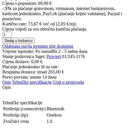
Cijena s popustom:
69,99 €
- 5%
za plaćanje gotovinom, virmanom, internet bankarstvom,
karticom jednokratno, PayCek (plaćanje kripto valutama), Paypal i
pouzećem.
Kartično rate:
73,67 €
već od (2,05 €/mj)
Cijena vrijedi za sva obročna kartična plaćanja.
Dodaj u košaricu
Odabrana opcija trenutno nije dostupna
Vrijeme isporuke:
Po narudžbi 2 - 5 radna dana
Stanje poslovnica Siget:
Provjeri
01/245-1176
Cijena dostave:
6,00 €
Plaćanje jednokratno ili na rate
Besplatna dostava: iznad
265,00 €
Pravo povrata: unutar 14 dana
Opis
Tehničke specifikacije
Upit o proizvodu
Opis
Tehničke specifikacije
Periferija (connectivity)
Bluetooth
Periferija (tip)
Outdoor
Zvučnici vrsta
1.0