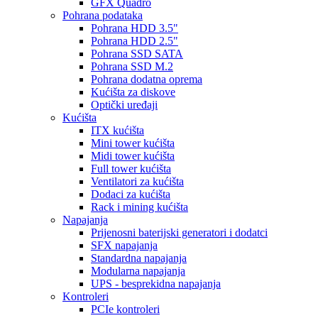
GFX Quadro
Pohrana podataka
Pohrana HDD 3.5"
Pohrana HDD 2.5"
Pohrana SSD SATA
Pohrana SSD M.2
Pohrana dodatna oprema
Kućišta za diskove
Optički uređaji
Kućišta
ITX kućišta
Mini tower kućišta
Midi tower kućišta
Full tower kućišta
Ventilatori za kućišta
Dodaci za kućišta
Rack i mining kućišta
Napajanja
Prijenosni baterijski generatori i dodatci
SFX napajanja
Standardna napajanja
Modularna napajanja
UPS - besprekidna napajanja
Kontroleri
PCIe kontroleri