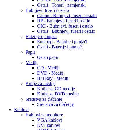
Ostali - Toneri - zamjenski
Bubnjevi, fuseri i ostalo
Canon - Bubnjevi, fuseri i ostalo
HP - Bubnjevi, fuseri i ostalo
OKI - Bubnjevi, fuseri i ostalo
Ostali - Bubnjevi, fuseri i ostalo
Baterije i punjači
Eneloop - Baterije i punjači
Ostali - Baterije i punjači
Papir
Ostali papir
Mediji
CD - Mediji
DVD - Mediji
Blu Ray - Mediji
Kutije za medije
Kutije za CD medije
Kutije za DVD medije
Sredstva za čišćenje
Sredstva za čišćenje
Kablovi
Kablovi za monitore
VGA kablovi
DVI kablovi