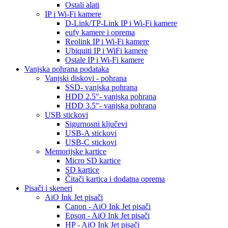
Ostali alati
IP i Wi-Fi kamere
D-Link/TP-Link IP i Wi-Fi kamere
eufy kamere i oprema
Reolink IP i Wi-Fi kamere
Ubiquiti IP i WiFi kamere
Ostale IP i Wi-Fi kamere
Vanjska pohrana podataka
Vanjski diskovi - pohrana
SSD- vanjska pohrana
HDD 2.5"- vanjska pohrana
HDD 3.5"- vanjska pohrana
USB stickovi
Sigurnosni ključevi
USB-A stickovi
USB-C stickovi
Memorijske kartice
Micro SD kartice
SD kartice
Čitači kartica i dodatna oprema
Pisači i skeneri
AiO Ink Jet pisači
Canon - AiO Ink Jet pisači
Epson - AiO Ink Jet pisači
HP - AiO Ink Jet pisači