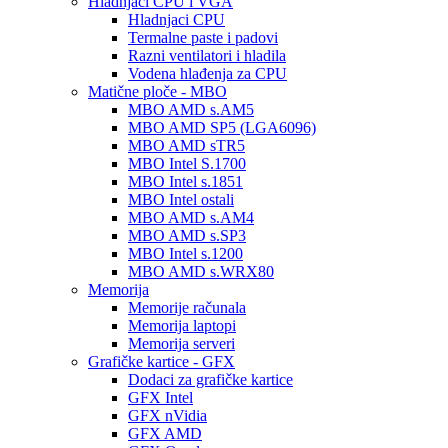
Hladnjaci CPU i VGA
Hladnjaci CPU
Termalne paste i padovi
Razni ventilatori i hladila
Vodena hlađenja za CPU
Matične ploče - MBO
MBO AMD s.AM5
MBO AMD SP5 (LGA6096)
MBO AMD sTR5
MBO Intel S.1700
MBO Intel s.1851
MBO Intel ostali
MBO AMD s.AM4
MBO AMD s.SP3
MBO Intel s.1200
MBO AMD s.WRX80
Memorija
Memorije računala
Memorija laptopi
Memorija serveri
Grafičke kartice - GFX
Dodaci za grafičke kartice
GFX Intel
GFX nVidia
GFX AMD