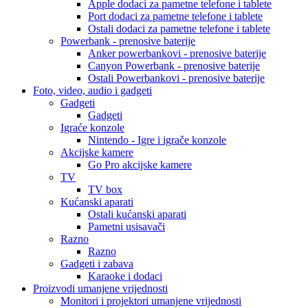
Apple dodaci za pametne telefone i tablete
Port dodaci za pametne telefone i tablete
Ostali dodaci za pametne telefone i tablete
Powerbank - prenosive baterije
Anker powerbankovi - prenosive baterije
Canyon Powerbank - prenosive baterije
Ostali Powerbankovi - prenosive baterije
Foto, video, audio i gadgeti
Gadgeti
Gadgeti
Igraće konzole
Nintendo - Igre i igrače konzole
Akcijske kamere
Go Pro akcijske kamere
TV
TV box
Kućanski aparati
Ostali kućanski aparati
Pametni usisavači
Razno
Razno
Gadgeti i zabava
Karaoke i dodaci
Proizvodi umanjene vrijednosti
Monitori i projektori umanjene vrijednosti