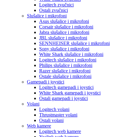
Logitech zvučnici
Ostali zvučnici
Slušalice i mikrofoni
Asus slušalice i mikrofoni
Corsair slušalice i mikrofoni
Jabra slušalice i mikrofoni
JBL slušalice i mikrofoni
SENNHEISER slušalice i mikrofoni
Sony slušalice i mikrofoni
White Shark slušalice i mikrofoni
Logitech slušalice i mikrofoni
Philips slušalice i mikrofoni
Razer slušalice i mikrofoni
Ostale slušalice i mikrofoni
Gamepadi i joystici
Logitech gamepadi i joystici
White Shark gamepadi i joystici
Ostali gamepadi i joystici
Volani
Logitech volani
Thrustmaster volani
Ostali volani
Web kamere
Logitech web kamere
Yealink web kamere