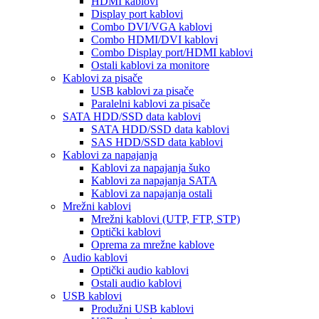
HDMI kablovi
Display port kablovi
Combo DVI/VGA kablovi
Combo HDMI/DVI kablovi
Combo Display port/HDMI kablovi
Ostali kablovi za monitore
Kablovi za pisače
USB kablovi za pisače
Paralelni kablovi za pisače
SATA HDD/SSD data kablovi
SATA HDD/SSD data kablovi
SAS HDD/SSD data kablovi
Kablovi za napajanja
Kablovi za napajanja šuko
Kablovi za napajanja SATA
Kablovi za napajanja ostali
Mrežni kablovi
Mrežni kablovi (UTP, FTP, STP)
Optički kablovi
Oprema za mrežne kablove
Audio kablovi
Optički audio kablovi
Ostali audio kablovi
USB kablovi
Produžni USB kablovi