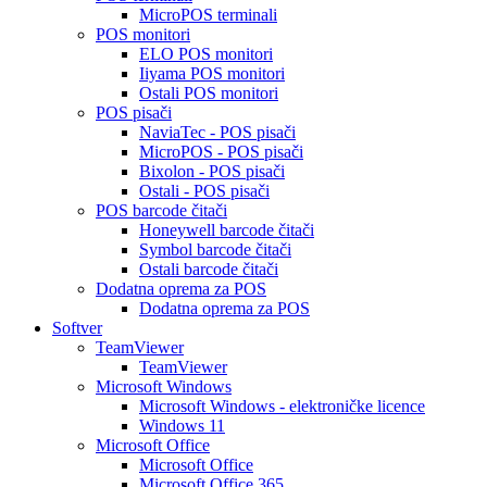
MicroPOS terminali
POS monitori
ELO POS monitori
Iiyama POS monitori
Ostali POS monitori
POS pisači
NaviaTec - POS pisači
MicroPOS - POS pisači
Bixolon - POS pisači
Ostali - POS pisači
POS barcode čitači
Honeywell barcode čitači
Symbol barcode čitači
Ostali barcode čitači
Dodatna oprema za POS
Dodatna oprema za POS
Softver
TeamViewer
TeamViewer
Microsoft Windows
Microsoft Windows - elektroničke licence
Windows 11
Microsoft Office
Microsoft Office
Microsoft Office 365