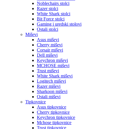
Noblechairs stolci
Razer stolci
White Shark stolci
Bit Force stolci
Gaming i uredski stolovi
Ostali stolci
Miševi
Asus miševi
Cherry miševi
Corsair miševi
Dell miševi
Keychron miševi
MCHOSE miševi
Trust miševi
White Shark miševi
Logitech miševi
Razer miševi
Sharkoon miševi
Ostali miševi
Tipkovnice
Asus tipkovnice
Cherry tipkovnice
Keychron tipkovnice
Mchose tipkovnice
Trust tipkovnice