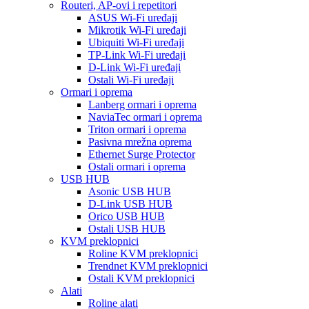
Routeri, AP-ovi i repetitori
ASUS Wi-Fi uređaji
Mikrotik Wi-Fi uređaji
Ubiquiti Wi-Fi uređaji
TP-Link Wi-Fi uređaji
D-Link Wi-Fi uređaji
Ostali Wi-Fi uređaji
Ormari i oprema
Lanberg ormari i oprema
NaviaTec ormari i oprema
Triton ormari i oprema
Pasivna mrežna oprema
Ethernet Surge Protector
Ostali ormari i oprema
USB HUB
Asonic USB HUB
D-Link USB HUB
Orico USB HUB
Ostali USB HUB
KVM preklopnici
Roline KVM preklopnici
Trendnet KVM preklopnici
Ostali KVM preklopnici
Alati
Roline alati