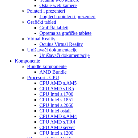
Ostale web kamere
Pointeri i prezenteri
Logitech pointeri i prezenteri
Grafički tableti
Grafički tableti
Oprema za grafičke tablete
Virtual Reality
Oculus Virtual Reality
Uništavači dokumentacije
Uništavači dokumentacije
Komponente
Bundle komponente
AMD Bundle
Procesori - CPU
CPU AMD s.AM5
CPU AMD sTR5
CPU Intel s.1700
CPU Intel s.1851
CPU Intel s.2066
CPU Intel ostali
CPU AMD s.AM4
CPU AMD s.TR4
CPU AMD server
CPU Intel s.1200