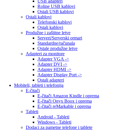
USB adapteri
Roline USB kablovi
Ostali USB kablovi
Ostali kablovi
Telefonski kablovi
Ostali kablovi
Produžne i zaštitne letve
Serveri/Serverski ormari
Standardne/računala
Ostale produžne letve
Adapteri za monitore
Adapter VGA ->
Adapter DVI ->
Adapter HDMI ->
Adapter Display Port ->
Ostali adapteri
Mobiteli, tableti i telefonija
E-čitači
E-čitači Amazon Kindle i oprema
E-čitači Onyx Boox i oprema
E-čitači reMarkable i oprema
Tableti
Android - Tableti
Windows - Tableti
Dodaci za pametne telefone i tablete