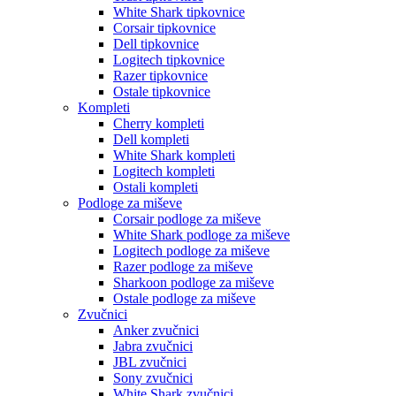
White Shark tipkovnice
Corsair tipkovnice
Dell tipkovnice
Logitech tipkovnice
Razer tipkovnice
Ostale tipkovnice
Kompleti
Cherry kompleti
Dell kompleti
White Shark kompleti
Logitech kompleti
Ostali kompleti
Podloge za miševe
Corsair podloge za miševe
White Shark podloge za miševe
Logitech podloge za miševe
Razer podloge za miševe
Sharkoon podloge za miševe
Ostale podloge za miševe
Zvučnici
Anker zvučnici
Jabra zvučnici
JBL zvučnici
Sony zvučnici
White Shark zvučnici