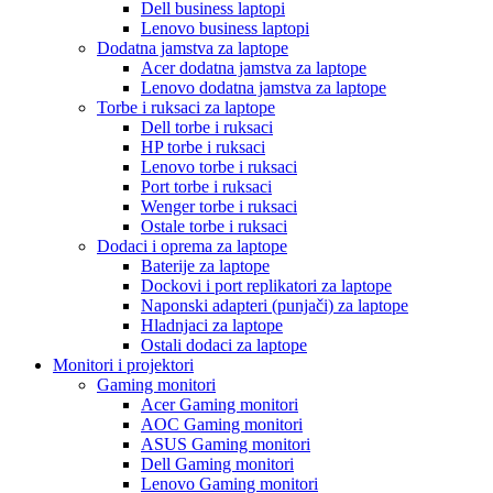
Dell business laptopi
Lenovo business laptopi
Dodatna jamstva za laptope
Acer dodatna jamstva za laptope
Lenovo dodatna jamstva za laptope
Torbe i ruksaci za laptope
Dell torbe i ruksaci
HP torbe i ruksaci
Lenovo torbe i ruksaci
Port torbe i ruksaci
Wenger torbe i ruksaci
Ostale torbe i ruksaci
Dodaci i oprema za laptope
Baterije za laptope
Dockovi i port replikatori za laptope
Naponski adapteri (punjači) za laptope
Hladnjaci za laptope
Ostali dodaci za laptope
Monitori i projektori
Gaming monitori
Acer Gaming monitori
AOC Gaming monitori
ASUS Gaming monitori
Dell Gaming monitori
Lenovo Gaming monitori