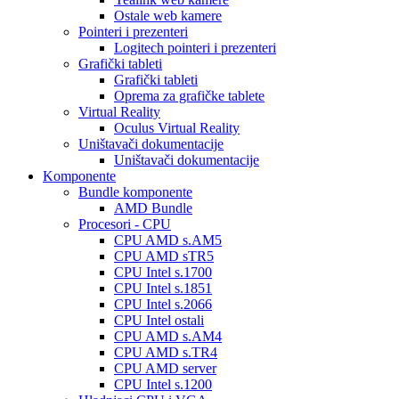
Ostale web kamere
Pointeri i prezenteri
Logitech pointeri i prezenteri
Grafički tableti
Grafički tableti
Oprema za grafičke tablete
Virtual Reality
Oculus Virtual Reality
Uništavači dokumentacije
Uništavači dokumentacije
Komponente
Bundle komponente
AMD Bundle
Procesori - CPU
CPU AMD s.AM5
CPU AMD sTR5
CPU Intel s.1700
CPU Intel s.1851
CPU Intel s.2066
CPU Intel ostali
CPU AMD s.AM4
CPU AMD s.TR4
CPU AMD server
CPU Intel s.1200