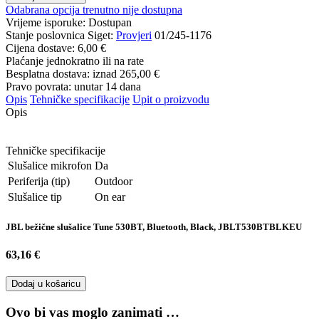
Odabrana opcija trenutno nije dostupna
Vrijeme isporuke:
Dostupan
Stanje poslovnica Siget:
Provjeri
01/245-1176
Cijena dostave:
6,00 €
Plaćanje jednokratno ili na rate
Besplatna dostava: iznad
265,00 €
Pravo povrata: unutar 14 dana
Opis
Tehničke specifikacije
Upit o proizvodu
Opis
Tehničke specifikacije
Slušalice mikrofon
Da
Periferija (tip)
Outdoor
Slušalice tip
On ear
JBL bežične slušalice Tune 530BT, Bluetooth, Black, JBLT530BTBLKEU
63,16 €
Dodaj u košaricu
Ovo bi vas moglo zanimati …