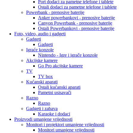
Port dodaci za pametne telefone i tablete
Ostali dodaci za pametne telefone i tablete
Powerbank - prenosive baterije
Anker powerbankovi - prenosive baterije
Canyon Powerbank - prenosive baterije
Ostali Powerbankovi - prenosive baterije
Foto, video, audio i gadgeti
Gadgeti
Gadgeti
Igraće konzole
Nintendo - Igre i igrače konzole
Akcijske kamere
Go Pro akcijske kamere
TV
TV box
Kućanski aparati
Ostali kućanski aparati
Pametni usisavači
Razno
Razno
Gadgeti i zabava
Karaoke i dodaci
Proizvodi umanjene vrijednosti
Monitori i projektori umanjene vrijednosti
Monitori umanjene vrijednosti