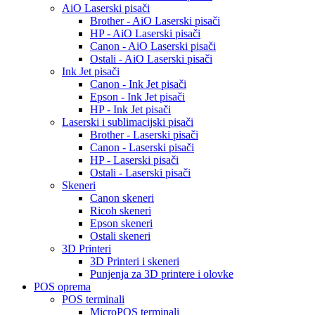
AiO Laserski pisači
Brother - AiO Laserski pisači
HP - AiO Laserski pisači
Canon - AiO Laserski pisači
Ostali - AiO Laserski pisači
Ink Jet pisači
Canon - Ink Jet pisači
Epson - Ink Jet pisači
HP - Ink Jet pisači
Laserski i sublimacijski pisači
Brother - Laserski pisači
Canon - Laserski pisači
HP - Laserski pisači
Ostali - Laserski pisači
Skeneri
Canon skeneri
Ricoh skeneri
Epson skeneri
Ostali skeneri
3D Printeri
3D Printeri i skeneri
Punjenja za 3D printere i olovke
POS oprema
POS terminali
MicroPOS terminali