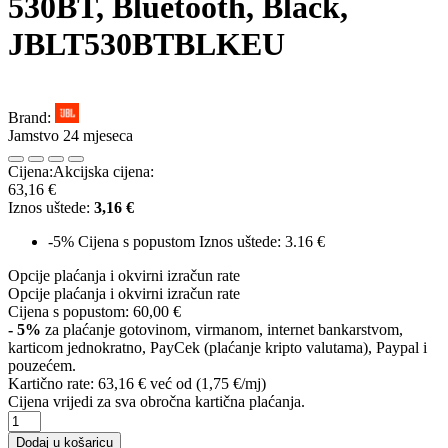
530BT, Bluetooth, Black,
JBLT530BTBLKEU
Brand:
Jamstvo 24 mjeseca
Cijena:
Akcijska cijena:
63,16 €
Iznos uštede:
3,16 €
-5%
Cijena s popustom
Iznos uštede: 3.16 €
Opcije plaćanja i okvirni izračun rate
Opcije plaćanja i okvirni izračun rate
Cijena s popustom:
60,00 €
- 5%
za plaćanje gotovinom, virmanom, internet bankarstvom,
karticom jednokratno, PayCek (plaćanje kripto valutama), Paypal i
pouzećem.
Kartično rate:
63,16 €
već od (1,75 €/mj)
Cijena vrijedi za sva obročna kartična plaćanja.
Dodaj u košaricu