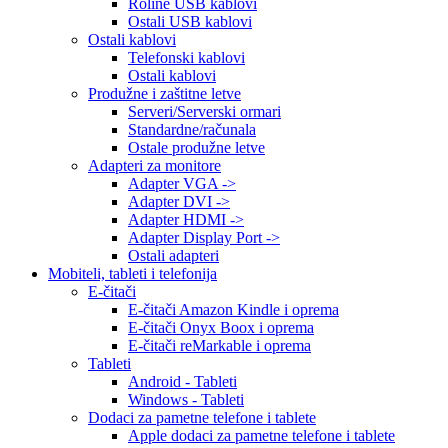
Roline USB kablovi
Ostali USB kablovi
Ostali kablovi
Telefonski kablovi
Ostali kablovi
Produžne i zaštitne letve
Serveri/Serverski ormari
Standardne/računala
Ostale produžne letve
Adapteri za monitore
Adapter VGA ->
Adapter DVI ->
Adapter HDMI ->
Adapter Display Port ->
Ostali adapteri
Mobiteli, tableti i telefonija
E-čitači
E-čitači Amazon Kindle i oprema
E-čitači Onyx Boox i oprema
E-čitači reMarkable i oprema
Tableti
Android - Tableti
Windows - Tableti
Dodaci za pametne telefone i tablete
Apple dodaci za pametne telefone i tablete