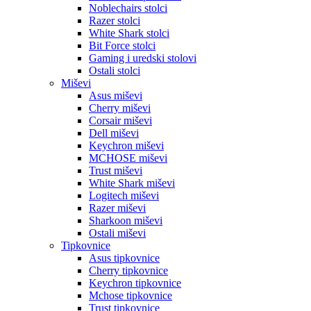
Noblechairs stolci
Razer stolci
White Shark stolci
Bit Force stolci
Gaming i uredski stolovi
Ostali stolci
Miševi
Asus miševi
Cherry miševi
Corsair miševi
Dell miševi
Keychron miševi
MCHOSE miševi
Trust miševi
White Shark miševi
Logitech miševi
Razer miševi
Sharkoon miševi
Ostali miševi
Tipkovnice
Asus tipkovnice
Cherry tipkovnice
Keychron tipkovnice
Mchose tipkovnice
Trust tipkovnice