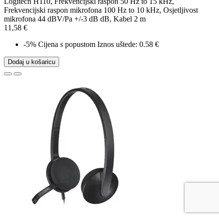
Logitech H110, Frekvencijski raspon 50 Hz to 15 kHz,
Frekvencijski raspon mikrofona 100 Hz to 10 kHz, Osjetljivost
mikrofona 44 dBV/Pa +/-3 dB dB, Kabel 2 m
11,58 €
-5%
Cijena s popustom
Iznos uštede: 0.58 €
Dodaj u košaricu