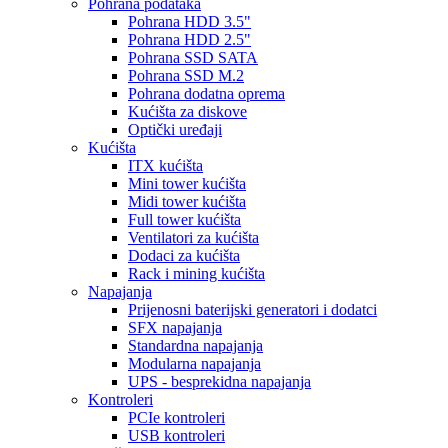
Pohrana podataka
Pohrana HDD 3.5"
Pohrana HDD 2.5"
Pohrana SSD SATA
Pohrana SSD M.2
Pohrana dodatna oprema
Kućišta za diskove
Optički uređaji
Kućišta
ITX kućišta
Mini tower kućišta
Midi tower kućišta
Full tower kućišta
Ventilatori za kućišta
Dodaci za kućišta
Rack i mining kućišta
Napajanja
Prijenosni baterijski generatori i dodatci
SFX napajanja
Standardna napajanja
Modularna napajanja
UPS - besprekidna napajanja
Kontroleri
PCIe kontroleri
USB kontroleri