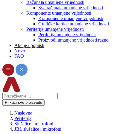
Računala umanjene vrijednosti
Sva računala umanjene vrijednosti
Komponente umanjene vrijednosti
Komponente umanjene vrijednosti
Grafičke kartice umanjene vrijednosti
Periferija umanjene vrijednosti
Periferija umanjene vrijednosti
Proizvodi umanjene vrijednosti razno
Akcije i popusti
Novo
FAQ
Prikaži sve proizvode
Naslovna
Periferija
Slušalice i mikrofoni
JBL slušalice i mikrofoni