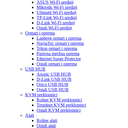
ASUS Wi-Fi uređaji
Mikrotik Wi-Fi uređaji
Ubiquiti Wi-Fi uređaji
TP-Link Wi-Fi uređaji
D-Link Wi-Fi uređaji
Ostali Wi-Fi uređaji
Ormari i oprema
Lanberg ormari i oprema
NaviaTec ormari i oprema
Triton ormari i oprema
Pasivna mrežna oprema
Ethernet Surge Protector
Ostali ormari i oprema
USB HUB
Asonic USB HUB
D-Link USB HUB
Orico USB HUB
Ostali USB HUB
KVM preklopnici
Roline KVM preklopnici
Trendnet KVM preklopnici
Ostali KVM preklopnici
Alati
Roline alati
Ostali alati