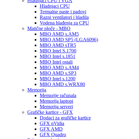
Hladnjaci CPU i VGA
Hladnjaci CPU
Termalne paste i padovi
Razni ventilatori i hladila
Vodena hlađenja za CPU
Matične ploče - MBO
MBO AMD s.AM5
MBO AMD SP5 (LGA6096)
MBO AMD sTR5
MBO Intel S.1700
MBO Intel s.1851
MBO Intel ostali
MBO AMD s.AM4
MBO AMD s.SP3
MBO Intel s.1200
MBO AMD s.WRX80
Memorija
Memorije računala
Memorija laptopi
Memorija serveri
Grafičke kartice - GFX
Dodaci za grafičke kartice
GFX nVidia
GFX AMD
GFX Quadro