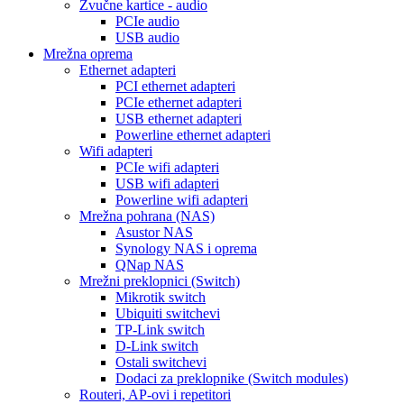
Zvučne kartice - audio
PCIe audio
USB audio
Mrežna oprema
Ethernet adapteri
PCI ethernet adapteri
PCIe ethernet adapteri
USB ethernet adapteri
Powerline ethernet adapteri
Wifi adapteri
PCIe wifi adapteri
USB wifi adapteri
Powerline wifi adapteri
Mrežna pohrana (NAS)
Asustor NAS
Synology NAS i oprema
QNap NAS
Mrežni preklopnici (Switch)
Mikrotik switch
Ubiquiti switchevi
TP-Link switch
D-Link switch
Ostali switchevi
Dodaci za preklopnike (Switch modules)
Routeri, AP-ovi i repetitori