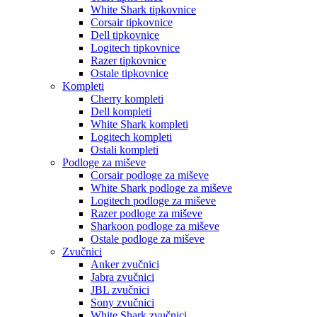
White Shark tipkovnice
Corsair tipkovnice
Dell tipkovnice
Logitech tipkovnice
Razer tipkovnice
Ostale tipkovnice
Kompleti
Cherry kompleti
Dell kompleti
White Shark kompleti
Logitech kompleti
Ostali kompleti
Podloge za miševe
Corsair podloge za miševe
White Shark podloge za miševe
Logitech podloge za miševe
Razer podloge za miševe
Sharkoon podloge za miševe
Ostale podloge za miševe
Zvučnici
Anker zvučnici
Jabra zvučnici
JBL zvučnici
Sony zvučnici
White Shark zvučnici