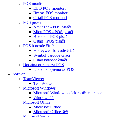
POS monitori
ELO POS monitori
Iiyama POS monitori
Ostali POS monitori
POS pisači
NaviaTec - POS pisači
MicroPOS - POS pisači
Bixolon - POS pisači
Ostali - POS pisači
POS barcode čitači
Honeywell barcode čitači
Symbol barcode čitači
Ostali barcode čitači
Dodatna oprema za POS
Dodatna oprema za POS
Softver
TeamViewer
TeamViewer
Microsoft Windows
Microsoft Windows - elektroničke licence
Windows 11
Microsoft Office
Microsoft Office
Microsoft Office 365
Microsoft Server