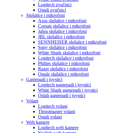
Logitech zvučnici
Ostali zvučnici
Slušalice i mikrofoni
Asus slušalice i mikrofoni
Corsair slušalice i mikrofoni
Jabra slušalice i mikrofoni
JBL slušalice i mikrofoni
SENNHEISER slušalice i mikrofoni
Sony slušalice i mikrofoni
White Shark slušalice i mikrofoni
Logitech slušalice i mikrofoni
Philips slušalice i mikrofoni
Razer slušalice i mikrofoni
Ostale slušalice i mikrofoni
Gamepadi i joystici
Logitech gamepadi i joystici
White Shark gamepadi i joystici
Ostali gamepadi i joystici
Volani
Logitech volani
Thrustmaster volani
Ostali volani
Web kamere
Logitech web kamere
Yealink web kamere