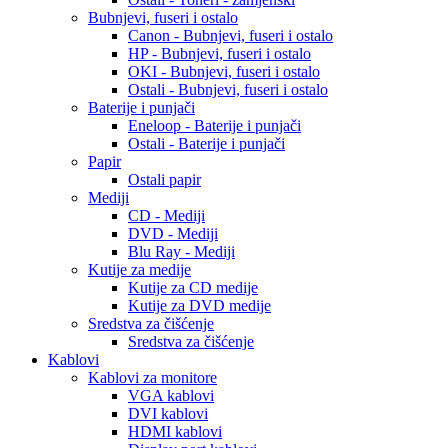
Bubnjevi, fuseri i ostalo
Canon - Bubnjevi, fuseri i ostalo
HP - Bubnjevi, fuseri i ostalo
OKI - Bubnjevi, fuseri i ostalo
Ostali - Bubnjevi, fuseri i ostalo
Baterije i punjači
Eneloop - Baterije i punjači
Ostali - Baterije i punjači
Papir
Ostali papir
Mediji
CD - Mediji
DVD - Mediji
Blu Ray - Mediji
Kutije za medije
Kutije za CD medije
Kutije za DVD medije
Sredstva za čišćenje
Sredstva za čišćenje
Kablovi
Kablovi za monitore
VGA kablovi
DVI kablovi
HDMI kablovi