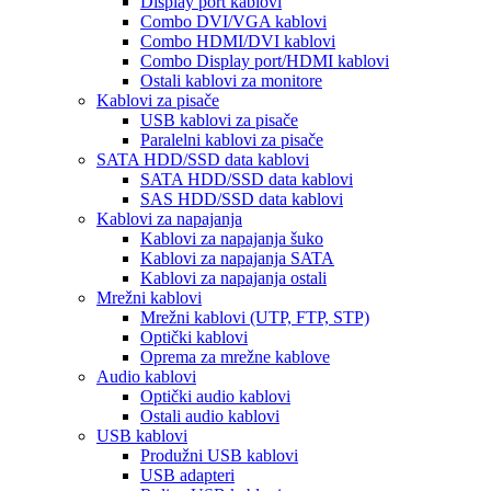
Display port kablovi
Combo DVI/VGA kablovi
Combo HDMI/DVI kablovi
Combo Display port/HDMI kablovi
Ostali kablovi za monitore
Kablovi za pisače
USB kablovi za pisače
Paralelni kablovi za pisače
SATA HDD/SSD data kablovi
SATA HDD/SSD data kablovi
SAS HDD/SSD data kablovi
Kablovi za napajanja
Kablovi za napajanja šuko
Kablovi za napajanja SATA
Kablovi za napajanja ostali
Mrežni kablovi
Mrežni kablovi (UTP, FTP, STP)
Optički kablovi
Oprema za mrežne kablove
Audio kablovi
Optički audio kablovi
Ostali audio kablovi
USB kablovi
Produžni USB kablovi
USB adapteri