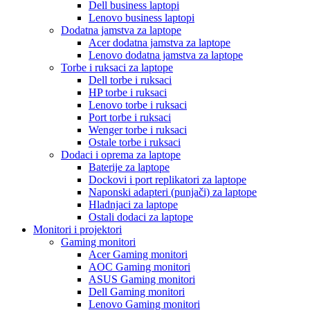
Dell business laptopi
Lenovo business laptopi
Dodatna jamstva za laptope
Acer dodatna jamstva za laptope
Lenovo dodatna jamstva za laptope
Torbe i ruksaci za laptope
Dell torbe i ruksaci
HP torbe i ruksaci
Lenovo torbe i ruksaci
Port torbe i ruksaci
Wenger torbe i ruksaci
Ostale torbe i ruksaci
Dodaci i oprema za laptope
Baterije za laptope
Dockovi i port replikatori za laptope
Naponski adapteri (punjači) za laptope
Hladnjaci za laptope
Ostali dodaci za laptope
Monitori i projektori
Gaming monitori
Acer Gaming monitori
AOC Gaming monitori
ASUS Gaming monitori
Dell Gaming monitori
Lenovo Gaming monitori