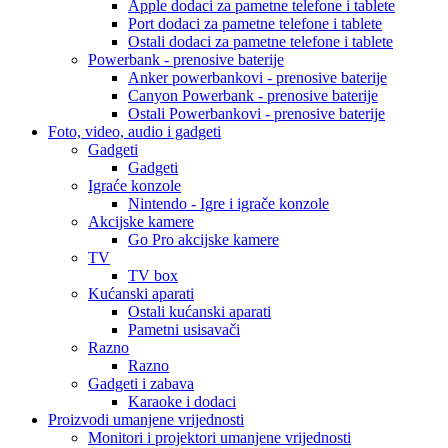
Apple dodaci za pametne telefone i tablete
Port dodaci za pametne telefone i tablete
Ostali dodaci za pametne telefone i tablete
Powerbank - prenosive baterije
Anker powerbankovi - prenosive baterije
Canyon Powerbank - prenosive baterije
Ostali Powerbankovi - prenosive baterije
Foto, video, audio i gadgeti
Gadgeti
Gadgeti
Igraće konzole
Nintendo - Igre i igrače konzole
Akcijske kamere
Go Pro akcijske kamere
TV
TV box
Kućanski aparati
Ostali kućanski aparati
Pametni usisavači
Razno
Razno
Gadgeti i zabava
Karaoke i dodaci
Proizvodi umanjene vrijednosti
Monitori i projektori umanjene vrijednosti