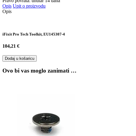
Pravo povrata: unutar 14 dana
Opis
Upit o proizvodu
Opis
iFixit Pro Tech Toolkit, EU145307-4
104,21 €
Dodaj u košaricu
Ovo bi vas moglo zanimati …