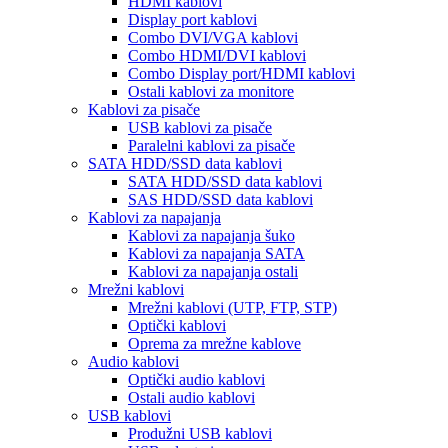
HDMI kablovi
Display port kablovi
Combo DVI/VGA kablovi
Combo HDMI/DVI kablovi
Combo Display port/HDMI kablovi
Ostali kablovi za monitore
Kablovi za pisače
USB kablovi za pisače
Paralelni kablovi za pisače
SATA HDD/SSD data kablovi
SATA HDD/SSD data kablovi
SAS HDD/SSD data kablovi
Kablovi za napajanja
Kablovi za napajanja šuko
Kablovi za napajanja SATA
Kablovi za napajanja ostali
Mrežni kablovi
Mrežni kablovi (UTP, FTP, STP)
Optički kablovi
Oprema za mrežne kablove
Audio kablovi
Optički audio kablovi
Ostali audio kablovi
USB kablovi
Produžni USB kablovi