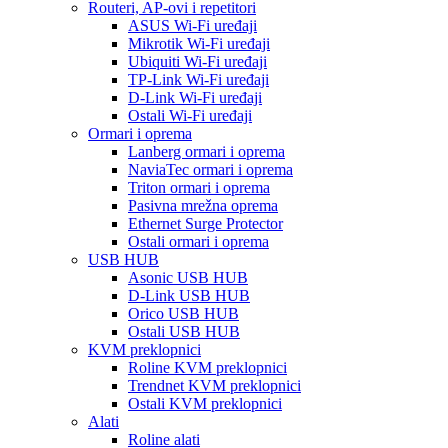
Routeri, AP-ovi i repetitori
ASUS Wi-Fi uređaji
Mikrotik Wi-Fi uređaji
Ubiquiti Wi-Fi uređaji
TP-Link Wi-Fi uređaji
D-Link Wi-Fi uređaji
Ostali Wi-Fi uređaji
Ormari i oprema
Lanberg ormari i oprema
NaviaTec ormari i oprema
Triton ormari i oprema
Pasivna mrežna oprema
Ethernet Surge Protector
Ostali ormari i oprema
USB HUB
Asonic USB HUB
D-Link USB HUB
Orico USB HUB
Ostali USB HUB
KVM preklopnici
Roline KVM preklopnici
Trendnet KVM preklopnici
Ostali KVM preklopnici
Alati
Roline alati