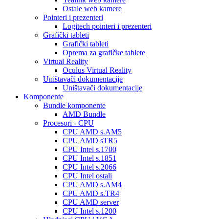
Ostale web kamere
Pointeri i prezenteri
Logitech pointeri i prezenteri
Grafički tableti
Grafički tableti
Oprema za grafičke tablete
Virtual Reality
Oculus Virtual Reality
Uništavači dokumentacije
Uništavači dokumentacije
Komponente
Bundle komponente
AMD Bundle
Procesori - CPU
CPU AMD s.AM5
CPU AMD sTR5
CPU Intel s.1700
CPU Intel s.1851
CPU Intel s.2066
CPU Intel ostali
CPU AMD s.AM4
CPU AMD s.TR4
CPU AMD server
CPU Intel s.1200