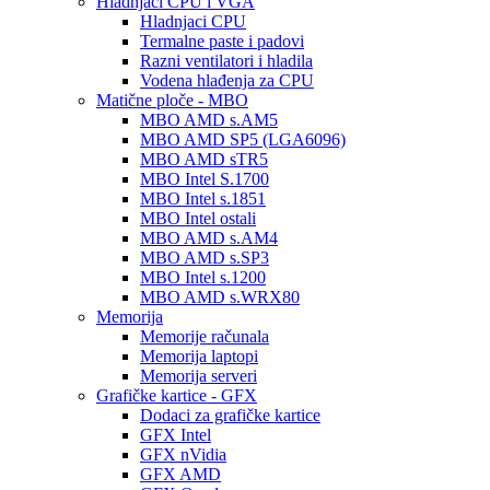
Hladnjaci CPU i VGA
Hladnjaci CPU
Termalne paste i padovi
Razni ventilatori i hladila
Vodena hlađenja za CPU
Matične ploče - MBO
MBO AMD s.AM5
MBO AMD SP5 (LGA6096)
MBO AMD sTR5
MBO Intel S.1700
MBO Intel s.1851
MBO Intel ostali
MBO AMD s.AM4
MBO AMD s.SP3
MBO Intel s.1200
MBO AMD s.WRX80
Memorija
Memorije računala
Memorija laptopi
Memorija serveri
Grafičke kartice - GFX
Dodaci za grafičke kartice
GFX Intel
GFX nVidia
GFX AMD