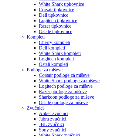
White Shark tipkovnice
Corsair tipkovnice
Dell tipkovnice
Logitech tipkovnice
Razer tipkovnice
Ostale tipkovnice
Kompleti
Cherry kompleti
Dell kompleti
White Shark kompleti
Logitech kompleti
Ostali kompleti
Podloge za miševe
Corsair podloge za miševe
White Shark podloge za miševe
Logitech podloge za miševe
Razer podloge za miševe
Sharkoon podloge za miševe
Ostale podloge za miševe
Zvučnici
Anker zvučnici
Jabra zvučnici
JBL zvučnici
Sony zvučnici
White Shark zvučnici