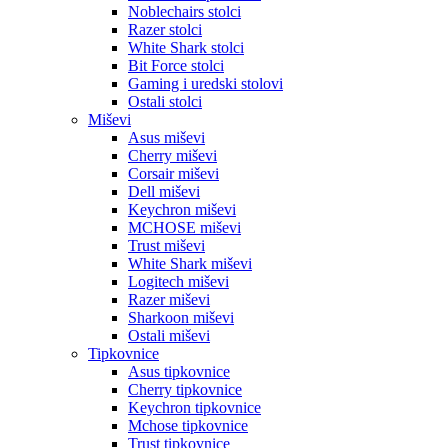
Noblechairs stolci
Razer stolci
White Shark stolci
Bit Force stolci
Gaming i uredski stolovi
Ostali stolci
Miševi
Asus miševi
Cherry miševi
Corsair miševi
Dell miševi
Keychron miševi
MCHOSE miševi
Trust miševi
White Shark miševi
Logitech miševi
Razer miševi
Sharkoon miševi
Ostali miševi
Tipkovnice
Asus tipkovnice
Cherry tipkovnice
Keychron tipkovnice
Mchose tipkovnice
Trust tipkovnice