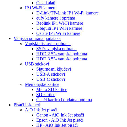
Ostali alati
IP i Wi-Fi kamere
D-Link/TP-Link IP i Wi-Fi kamere
eufy kamere i oprema
Reolink IP i Wi-Fi kamere
Ubiquiti IP i WiFi kamere
Ostale IP i Wi-Fi kamere
Vanjska pohrana podataka
Vanjski diskovi - pohrana
SSD- vanjska pohrana
HDD 2.5"- vanjska pohrana
HDD 3.5"- vanjska pohrana
USB stickovi
Sigurnosni ključevi
USB-A stickovi
USB-C stickovi
Memorijske kartice
Micro SD kartice
SD kartice
Čitači kartica i dodatna oprema
Pisači i skeneri
AiO Ink Jet pisači
Canon - AiO Ink Jet pisači
Epson - AiO Ink Jet pisači
HP - AiO Ink Jet pisači