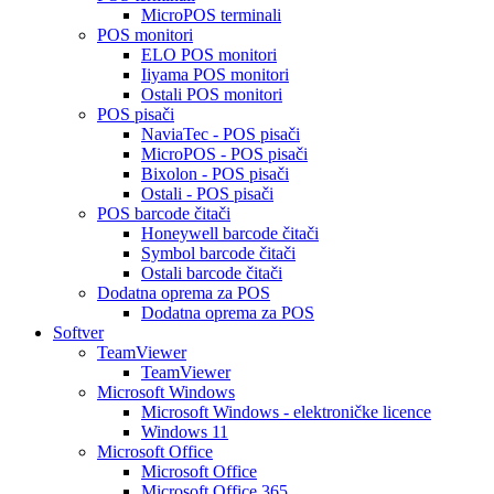
MicroPOS terminali
POS monitori
ELO POS monitori
Iiyama POS monitori
Ostali POS monitori
POS pisači
NaviaTec - POS pisači
MicroPOS - POS pisači
Bixolon - POS pisači
Ostali - POS pisači
POS barcode čitači
Honeywell barcode čitači
Symbol barcode čitači
Ostali barcode čitači
Dodatna oprema za POS
Dodatna oprema za POS
Softver
TeamViewer
TeamViewer
Microsoft Windows
Microsoft Windows - elektroničke licence
Windows 11
Microsoft Office
Microsoft Office
Microsoft Office 365