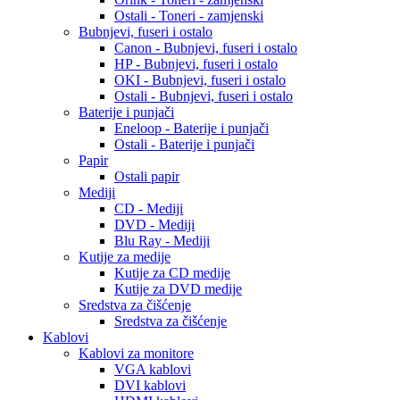
Ostali - Toneri - zamjenski
Bubnjevi, fuseri i ostalo
Canon - Bubnjevi, fuseri i ostalo
HP - Bubnjevi, fuseri i ostalo
OKI - Bubnjevi, fuseri i ostalo
Ostali - Bubnjevi, fuseri i ostalo
Baterije i punjači
Eneloop - Baterije i punjači
Ostali - Baterije i punjači
Papir
Ostali papir
Mediji
CD - Mediji
DVD - Mediji
Blu Ray - Mediji
Kutije za medije
Kutije za CD medije
Kutije za DVD medije
Sredstva za čišćenje
Sredstva za čišćenje
Kablovi
Kablovi za monitore
VGA kablovi
DVI kablovi