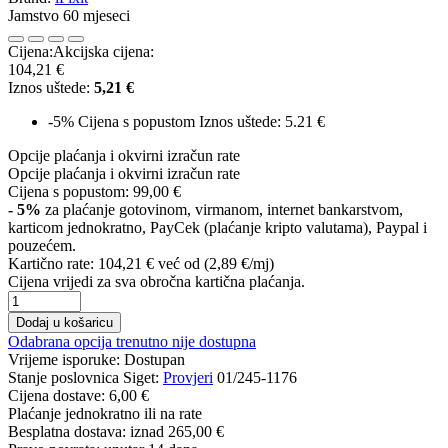
Jamstvo 60 mjeseci
Cijena:
Akcijska cijena:
104,21 €
Iznos uštede:
5,21 €
-5%
Cijena s popustom
Iznos uštede: 5.21 €
Opcije plaćanja i okvirni izračun rate
Opcije plaćanja i okvirni izračun rate
Cijena s popustom:
99,00 €
- 5%
za plaćanje gotovinom, virmanom, internet bankarstvom,
karticom jednokratno, PayCek (plaćanje kripto valutama), Paypal i
pouzećem.
Kartično rate:
104,21 €
već od (2,89 €/mj)
Cijena vrijedi za sva obročna kartična plaćanja.
Dodaj u košaricu
Odabrana opcija trenutno nije dostupna
Vrijeme isporuke:
Dostupan
Stanje poslovnica Siget:
Provjeri
01/245-1176
Cijena dostave:
6,00 €
Plaćanje jednokratno ili na rate
Besplatna dostava: iznad
265,00 €