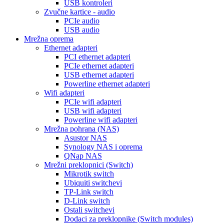
USB kontroleri
Zvučne kartice - audio
PCIe audio
USB audio
Mrežna oprema
Ethernet adapteri
PCI ethernet adapteri
PCIe ethernet adapteri
USB ethernet adapteri
Powerline ethernet adapteri
Wifi adapteri
PCIe wifi adapteri
USB wifi adapteri
Powerline wifi adapteri
Mrežna pohrana (NAS)
Asustor NAS
Synology NAS i oprema
QNap NAS
Mrežni preklopnici (Switch)
Mikrotik switch
Ubiquiti switchevi
TP-Link switch
D-Link switch
Ostali switchevi
Dodaci za preklopnike (Switch modules)