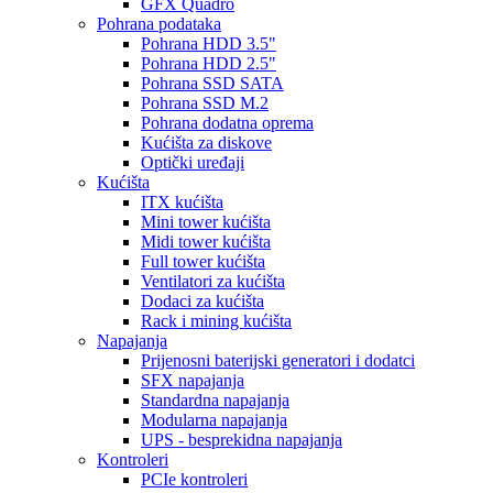
GFX Quadro
Pohrana podataka
Pohrana HDD 3.5"
Pohrana HDD 2.5"
Pohrana SSD SATA
Pohrana SSD M.2
Pohrana dodatna oprema
Kućišta za diskove
Optički uređaji
Kućišta
ITX kućišta
Mini tower kućišta
Midi tower kućišta
Full tower kućišta
Ventilatori za kućišta
Dodaci za kućišta
Rack i mining kućišta
Napajanja
Prijenosni baterijski generatori i dodatci
SFX napajanja
Standardna napajanja
Modularna napajanja
UPS - besprekidna napajanja
Kontroleri
PCIe kontroleri