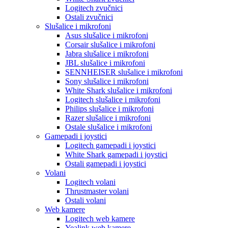
Logitech zvučnici
Ostali zvučnici
Slušalice i mikrofoni
Asus slušalice i mikrofoni
Corsair slušalice i mikrofoni
Jabra slušalice i mikrofoni
JBL slušalice i mikrofoni
SENNHEISER slušalice i mikrofoni
Sony slušalice i mikrofoni
White Shark slušalice i mikrofoni
Logitech slušalice i mikrofoni
Philips slušalice i mikrofoni
Razer slušalice i mikrofoni
Ostale slušalice i mikrofoni
Gamepadi i joystici
Logitech gamepadi i joystici
White Shark gamepadi i joystici
Ostali gamepadi i joystici
Volani
Logitech volani
Thrustmaster volani
Ostali volani
Web kamere
Logitech web kamere
Yealink web kamere