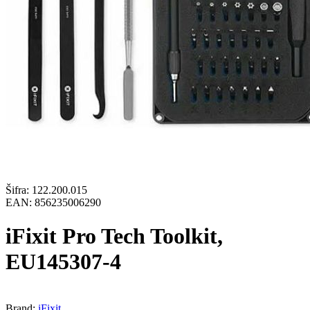
Šifra:
122.200.015
EAN:
856235006290
iFixit Pro Tech Toolkit,
EU145307-4
Brand:
iFixit