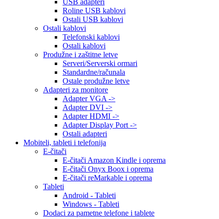
USB adapteri
Roline USB kablovi
Ostali USB kablovi
Ostali kablovi
Telefonski kablovi
Ostali kablovi
Produžne i zaštitne letve
Serveri/Serverski ormari
Standardne/računala
Ostale produžne letve
Adapteri za monitore
Adapter VGA ->
Adapter DVI ->
Adapter HDMI ->
Adapter Display Port ->
Ostali adapteri
Mobiteli, tableti i telefonija
E-čitači
E-čitači Amazon Kindle i oprema
E-čitači Onyx Boox i oprema
E-čitači reMarkable i oprema
Tableti
Android - Tableti
Windows - Tableti
Dodaci za pametne telefone i tablete