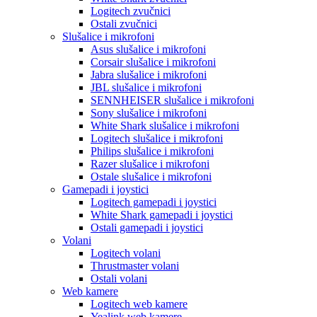
Logitech zvučnici
Ostali zvučnici
Slušalice i mikrofoni
Asus slušalice i mikrofoni
Corsair slušalice i mikrofoni
Jabra slušalice i mikrofoni
JBL slušalice i mikrofoni
SENNHEISER slušalice i mikrofoni
Sony slušalice i mikrofoni
White Shark slušalice i mikrofoni
Logitech slušalice i mikrofoni
Philips slušalice i mikrofoni
Razer slušalice i mikrofoni
Ostale slušalice i mikrofoni
Gamepadi i joystici
Logitech gamepadi i joystici
White Shark gamepadi i joystici
Ostali gamepadi i joystici
Volani
Logitech volani
Thrustmaster volani
Ostali volani
Web kamere
Logitech web kamere
Yealink web kamere