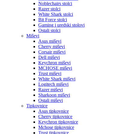
Noblechairs stolci
Razer stolci
White Shark stolci
Bit Force stolci
Gaming i uredski stolovi
Ostali stolci
Miševi
Asus miševi
Cherry miševi
Corsair miševi
Dell miševi
Keychron miševi
MCHOSE miševi
Trust miševi
White Shark miševi
Logitech miševi
Razer miševi
Sharkoon miševi
Ostali miševi
Tipkovnice
Asus tipkovnice
Cherry tipkovnice
Keychron tipkovnice
Mchose tipkovnice
Trust tipkovnice