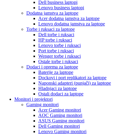
Dell business laptopi
Lenovo business laptopi
Dodatna jamstva za laptope
Acer dodatna jamstva za laptope
Lenovo dodatna jamstva za laptope
Torbe i ruksaci za laptope
Dell torbe i ruksaci
HP torbe i ruksaci
Lenovo torbe i ruksaci
Port torbe i ruksaci
Wenger torbe i ruksaci
Ostale torbe i ruksaci
Dodaci i oprema za laptope
Baterije za laptope
Dockovi i port replikatori za laptope
Naponski adapteri (punjači) za laptope
Hladnjaci za laptope
Ostali dodaci za laptope
Monitori i projektori
Gaming monitori
Acer Gaming monitori
AOC Gaming monitori
ASUS Gaming monitori
Dell Gaming monitori
Lenovo Gaming monitori