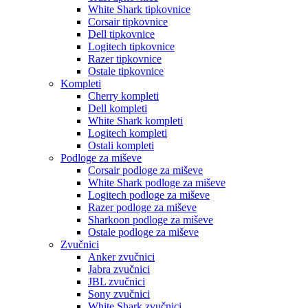
White Shark tipkovnice
Corsair tipkovnice
Dell tipkovnice
Logitech tipkovnice
Razer tipkovnice
Ostale tipkovnice
Kompleti
Cherry kompleti
Dell kompleti
White Shark kompleti
Logitech kompleti
Ostali kompleti
Podloge za miševe
Corsair podloge za miševe
White Shark podloge za miševe
Logitech podloge za miševe
Razer podloge za miševe
Sharkoon podloge za miševe
Ostale podloge za miševe
Zvučnici
Anker zvučnici
Jabra zvučnici
JBL zvučnici
Sony zvučnici
White Shark zvučnici