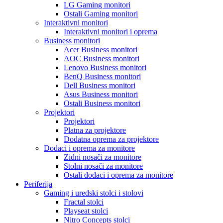
LG Gaming monitori
Ostali Gaming monitori
Interaktivni monitori
Interaktivni monitori i oprema
Business monitori
Acer Business monitori
AOC Business monitori
Lenovo Business monitori
BenQ Business monitori
Dell Business monitori
Asus Business monitori
Ostali Business monitori
Projektori
Projektori
Platna za projektore
Dodatna oprema za projektore
Dodaci i oprema za monitore
Zidni nosači za monitore
Stolni nosači za monitore
Ostali dodaci i oprema za monitore
Periferija
Gaming i uredski stolci i stolovi
Fractal stolci
Playseat stolci
Nitro Concepts stolci