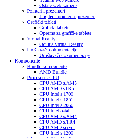
Ostale web kamere
Pointeri i prezenteri
Logitech pointeri i prezenteri
Grafički tableti
Grafički tableti
Oprema za grafičke tablete
Virtual Reality
Oculus Virtual Reality
Uništavači dokumentacije
Uništavači dokumentacije
Komponente
Bundle komponente
AMD Bundle
Procesori - CPU
CPU AMD s.AM5
CPU AMD sTR5
CPU Intel s.1700
CPU Intel s.1851
CPU Intel s.2066
CPU Intel ostali
CPU AMD s.AM4
CPU AMD s.TR4
CPU AMD server
CPU Intel s.1200