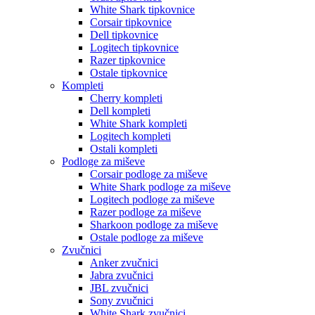
White Shark tipkovnice
Corsair tipkovnice
Dell tipkovnice
Logitech tipkovnice
Razer tipkovnice
Ostale tipkovnice
Kompleti
Cherry kompleti
Dell kompleti
White Shark kompleti
Logitech kompleti
Ostali kompleti
Podloge za miševe
Corsair podloge za miševe
White Shark podloge za miševe
Logitech podloge za miševe
Razer podloge za miševe
Sharkoon podloge za miševe
Ostale podloge za miševe
Zvučnici
Anker zvučnici
Jabra zvučnici
JBL zvučnici
Sony zvučnici
White Shark zvučnici