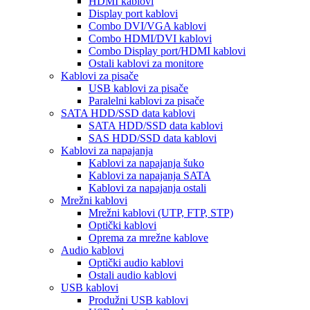
HDMI kablovi
Display port kablovi
Combo DVI/VGA kablovi
Combo HDMI/DVI kablovi
Combo Display port/HDMI kablovi
Ostali kablovi za monitore
Kablovi za pisače
USB kablovi za pisače
Paralelni kablovi za pisače
SATA HDD/SSD data kablovi
SATA HDD/SSD data kablovi
SAS HDD/SSD data kablovi
Kablovi za napajanja
Kablovi za napajanja šuko
Kablovi za napajanja SATA
Kablovi za napajanja ostali
Mrežni kablovi
Mrežni kablovi (UTP, FTP, STP)
Optički kablovi
Oprema za mrežne kablove
Audio kablovi
Optički audio kablovi
Ostali audio kablovi
USB kablovi
Produžni USB kablovi