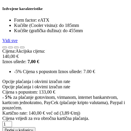
Izdvojene karakteristike
Form factor: eATX
Kućište (Cooler visina): do 185mm
Kućište (grafička dužina): do 455mm
Vidi sve
Cijena:
Akcijska cijena:
140,00 €
Iznos uštede:
7,00 €
-5%
Cijena s popustom
Iznos uštede: 7.00 €
Opcije plaćanja i okvirni izračun rate
Opcije plaćanja i okvirni izračun rate
Cijena s popustom:
133,00 €
- 5%
za plaćanje gotovinom, virmanom, internet bankarstvom,
karticom jednokratno, PayCek (plaćanje kripto valutama), Paypal i
pouzećem.
Kartično rate:
140,00 €
već od (3,89 €/mj)
Cijena vrijedi za sva obročna kartična plaćanja.
Dodaj u košaricu