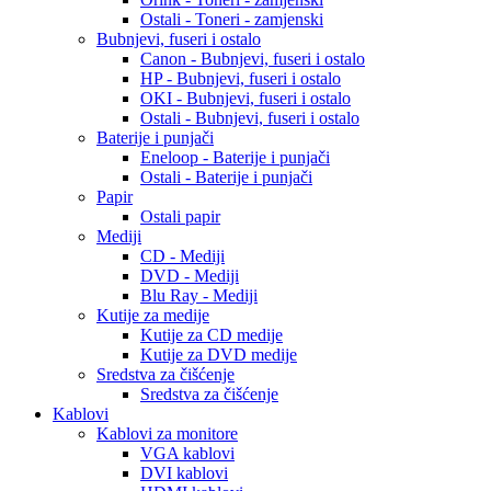
Ostali - Toneri - zamjenski
Bubnjevi, fuseri i ostalo
Canon - Bubnjevi, fuseri i ostalo
HP - Bubnjevi, fuseri i ostalo
OKI - Bubnjevi, fuseri i ostalo
Ostali - Bubnjevi, fuseri i ostalo
Baterije i punjači
Eneloop - Baterije i punjači
Ostali - Baterije i punjači
Papir
Ostali papir
Mediji
CD - Mediji
DVD - Mediji
Blu Ray - Mediji
Kutije za medije
Kutije za CD medije
Kutije za DVD medije
Sredstva za čišćenje
Sredstva za čišćenje
Kablovi
Kablovi za monitore
VGA kablovi
DVI kablovi