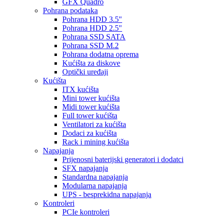
GFX Quadro
Pohrana podataka
Pohrana HDD 3.5"
Pohrana HDD 2.5"
Pohrana SSD SATA
Pohrana SSD M.2
Pohrana dodatna oprema
Kućišta za diskove
Optički uređaji
Kućišta
ITX kućišta
Mini tower kućišta
Midi tower kućišta
Full tower kućišta
Ventilatori za kućišta
Dodaci za kućišta
Rack i mining kućišta
Napajanja
Prijenosni baterijski generatori i dodatci
SFX napajanja
Standardna napajanja
Modularna napajanja
UPS - besprekidna napajanja
Kontroleri
PCIe kontroleri