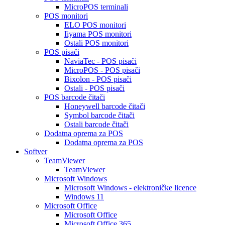
MicroPOS terminali
POS monitori
ELO POS monitori
Iiyama POS monitori
Ostali POS monitori
POS pisači
NaviaTec - POS pisači
MicroPOS - POS pisači
Bixolon - POS pisači
Ostali - POS pisači
POS barcode čitači
Honeywell barcode čitači
Symbol barcode čitači
Ostali barcode čitači
Dodatna oprema za POS
Dodatna oprema za POS
Softver
TeamViewer
TeamViewer
Microsoft Windows
Microsoft Windows - elektroničke licence
Windows 11
Microsoft Office
Microsoft Office
Microsoft Office 365