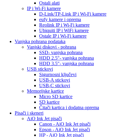
Ostali alati
IP i Wi-Fi kamere
D-Link/TP-Link IP i Wi-Fi kamere
eufy kamere i oprema
Reolink IP i Wi-Fi kamere
Ubiquiti IP i WiFi kamere
Ostale IP i Wi-Fi kamere
Vanjska pohrana podataka
Vanjski diskovi - pohrana
SSD- vanjska pohrana
HDD 2.5"- vanjska pohrana
HDD 3.5"- vanjska pohrana
USB stickovi
Sigurnosni ključevi
USB-A stickovi
USB-C stickovi
Memorijske kartice
Micro SD kartice
SD kartice
Čitači kartica i dodatna oprema
Pisači i skeneri
AiO Ink Jet pisači
Canon - AiO Ink Jet pisači
Epson - AiO Ink Jet pisači
HP - AiO Ink Jet pisači