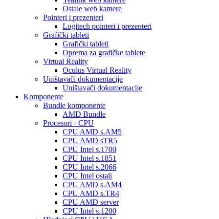
Ostale web kamere
Pointeri i prezenteri
Logitech pointeri i prezenteri
Grafički tableti
Grafički tableti
Oprema za grafičke tablete
Virtual Reality
Oculus Virtual Reality
Uništavači dokumentacije
Uništavači dokumentacije
Komponente
Bundle komponente
AMD Bundle
Procesori - CPU
CPU AMD s.AM5
CPU AMD sTR5
CPU Intel s.1700
CPU Intel s.1851
CPU Intel s.2066
CPU Intel ostali
CPU AMD s.AM4
CPU AMD s.TR4
CPU AMD server
CPU Intel s.1200