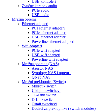
USB kontroleri
Zvučne kartice - audio
PCIe audio
USB audio
Mrežna oprema
Ethernet adapteri
PCI ethernet adapteri
PCIe ethernet adapteri
USB ethernet adapteri
Powerline ethernet adapteri
Wifi adapteri
PCIe wifi adapteri
USB wifi adapteri
Powerline wifi adapteri
Mrežna pohrana (NAS)
Asustor NAS
Synology NAS i oprema
QNap NAS
Mrežni preklopnici (Switch)
Mikrotik switch
Ubiquiti switchevi
TP-Link switch
D-Link switch
Ostali switchevi
Dodaci za preklopnike (Switch modules)