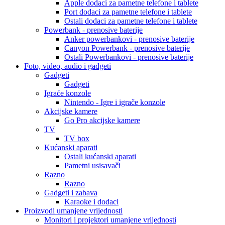
Apple dodaci za pametne telefone i tablete
Port dodaci za pametne telefone i tablete
Ostali dodaci za pametne telefone i tablete
Powerbank - prenosive baterije
Anker powerbankovi - prenosive baterije
Canyon Powerbank - prenosive baterije
Ostali Powerbankovi - prenosive baterije
Foto, video, audio i gadgeti
Gadgeti
Gadgeti
Igraće konzole
Nintendo - Igre i igrače konzole
Akcijske kamere
Go Pro akcijske kamere
TV
TV box
Kućanski aparati
Ostali kućanski aparati
Pametni usisavači
Razno
Razno
Gadgeti i zabava
Karaoke i dodaci
Proizvodi umanjene vrijednosti
Monitori i projektori umanjene vrijednosti