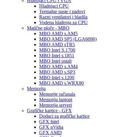
Hladnjaci CPU i VGA
Hladnjaci CPU
Termalne paste i padovi
Razni ventilatori i hladila
Vodena hlađenja za CPU
Matične ploče - MBO
MBO AMD s.AM5
MBO AMD SP5 (LGA6096)
MBO AMD sTR5
MBO Intel S.1700
MBO Intel s.1851
MBO Intel ostali
MBO AMD s.AM4
MBO AMD s.SP3
MBO Intel s.1200
MBO AMD s.WRX80
Memorija
Memorije računala
Memorija laptopi
Memorija serveri
Grafičke kartice - GFX
Dodaci za grafičke kartice
GFX Intel
GFX nVidia
GFX AMD