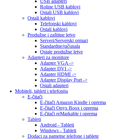
USB adapteri
Roline USB kablovi
Ostali USB kablovi
Ostali kablovi
Telefonski kablovi
Ostali kablovi
Produžne i zaštitne letve
Serveri/Serverski ormari
Standardne/računala
Ostale produžne letve
Adapteri za monitore
Adapter VGA ->
Adapter DVI ->
Adapter HDMI ->
Adapter Display Port ->
Ostali adapteri
Mobiteli, tableti i telefonija
E-čitači
E-čitači Amazon Kindle i oprema
E-čitači Onyx Boox i oprema
E-čitači reMarkable i oprema
Tableti
Android - Tableti
Windows - Tableti
Dodaci za pametne telefone i tablete