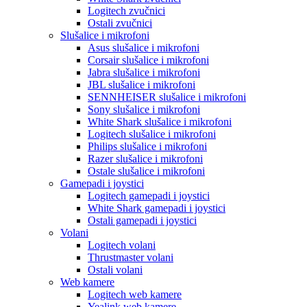
Logitech zvučnici
Ostali zvučnici
Slušalice i mikrofoni
Asus slušalice i mikrofoni
Corsair slušalice i mikrofoni
Jabra slušalice i mikrofoni
JBL slušalice i mikrofoni
SENNHEISER slušalice i mikrofoni
Sony slušalice i mikrofoni
White Shark slušalice i mikrofoni
Logitech slušalice i mikrofoni
Philips slušalice i mikrofoni
Razer slušalice i mikrofoni
Ostale slušalice i mikrofoni
Gamepadi i joystici
Logitech gamepadi i joystici
White Shark gamepadi i joystici
Ostali gamepadi i joystici
Volani
Logitech volani
Thrustmaster volani
Ostali volani
Web kamere
Logitech web kamere
Yealink web kamere