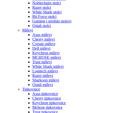
Noblechairs stolci
Razer stolci
White Shark stolci
Bit Force stolci
Gaming i uredski stolovi
Ostali stolci
Miševi
Asus miševi
Cherry miševi
Corsair miševi
Dell miševi
Keychron miševi
MCHOSE miševi
Trust miševi
White Shark miševi
Logitech miševi
Razer miševi
Sharkoon miševi
Ostali miševi
Tipkovnice
Asus tipkovnice
Cherry tipkovnice
Keychron tipkovnice
Mchose tipkovnice
Trust tipkovnice