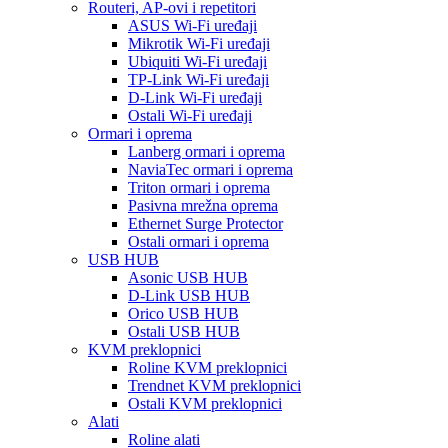
Routeri, AP-ovi i repetitori
ASUS Wi-Fi uređaji
Mikrotik Wi-Fi uređaji
Ubiquiti Wi-Fi uređaji
TP-Link Wi-Fi uređaji
D-Link Wi-Fi uređaji
Ostali Wi-Fi uređaji
Ormari i oprema
Lanberg ormari i oprema
NaviaTec ormari i oprema
Triton ormari i oprema
Pasivna mrežna oprema
Ethernet Surge Protector
Ostali ormari i oprema
USB HUB
Asonic USB HUB
D-Link USB HUB
Orico USB HUB
Ostali USB HUB
KVM preklopnici
Roline KVM preklopnici
Trendnet KVM preklopnici
Ostali KVM preklopnici
Alati
Roline alati