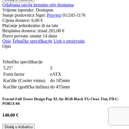
Odabrana opcija trenutno nije dostupna
Vrijeme isporuke:
Dostupan
Stanje poslovnica Siget:
Provjeri
01/245-1176
Cijena dostave:
6,00 €
Plaćanje jednokratno ili na rate
Besplatna dostava: iznad
265,00 €
Pravo povrata: unutar 14 dana
Opis
Tehničke specifikacije
Upit o proizvodu
Opis
Tehničke specifikacije
5.25"
2
Form factor
eATX
Kućište (Cooler visina)
do 185mm
Kućište (grafička dužina)
do 455mm
Fractal Full Tower Design Pop XL Air RGB Black TG Clear Tint, FD-C-
POR1X-06
140,00 €
Dodaj u košaricu