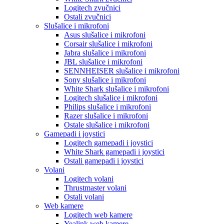
Logitech zvučnici
Ostali zvučnici
Slušalice i mikrofoni
Asus slušalice i mikrofoni
Corsair slušalice i mikrofoni
Jabra slušalice i mikrofoni
JBL slušalice i mikrofoni
SENNHEISER slušalice i mikrofoni
Sony slušalice i mikrofoni
White Shark slušalice i mikrofoni
Logitech slušalice i mikrofoni
Philips slušalice i mikrofoni
Razer slušalice i mikrofoni
Ostale slušalice i mikrofoni
Gamepadi i joystici
Logitech gamepadi i joystici
White Shark gamepadi i joystici
Ostali gamepadi i joystici
Volani
Logitech volani
Thrustmaster volani
Ostali volani
Web kamere
Logitech web kamere
Yealink web kamere