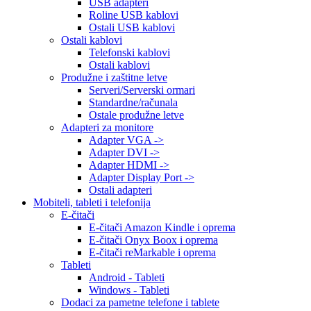
USB adapteri
Roline USB kablovi
Ostali USB kablovi
Ostali kablovi
Telefonski kablovi
Ostali kablovi
Produžne i zaštitne letve
Serveri/Serverski ormari
Standardne/računala
Ostale produžne letve
Adapteri za monitore
Adapter VGA ->
Adapter DVI ->
Adapter HDMI ->
Adapter Display Port ->
Ostali adapteri
Mobiteli, tableti i telefonija
E-čitači
E-čitači Amazon Kindle i oprema
E-čitači Onyx Boox i oprema
E-čitači reMarkable i oprema
Tableti
Android - Tableti
Windows - Tableti
Dodaci za pametne telefone i tablete