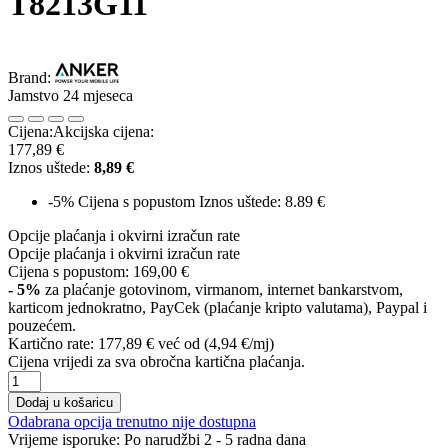
T8213G11
Brand:
Jamstvo 24 mjeseca
Cijena:
Akcijska cijena:
177,89 €
Iznos uštede:
8,89 €
-5%
Cijena s popustom
Iznos uštede: 8.89 €
Opcije plaćanja i okvirni izračun rate
Opcije plaćanja i okvirni izračun rate
Cijena s popustom:
169,00 €
- 5%
za plaćanje gotovinom, virmanom, internet bankarstvom,
karticom jednokratno, PayCek (plaćanje kripto valutama), Paypal i
pouzećem.
Kartično rate:
177,89 €
već od (4,94 €/mj)
Cijena vrijedi za sva obročna kartična plaćanja.
Dodaj u košaricu
Odabrana opcija trenutno nije dostupna
Vrijeme isporuke:
Po narudžbi 2 - 5 radna dana