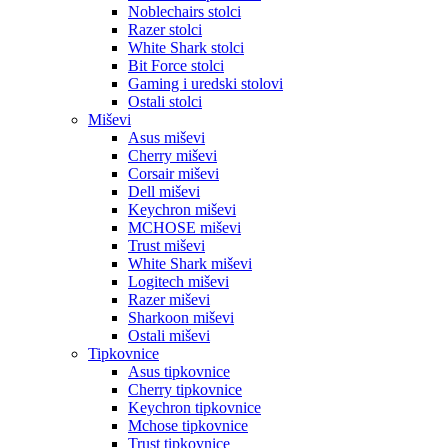
Noblechairs stolci
Razer stolci
White Shark stolci
Bit Force stolci
Gaming i uredski stolovi
Ostali stolci
Miševi
Asus miševi
Cherry miševi
Corsair miševi
Dell miševi
Keychron miševi
MCHOSE miševi
Trust miševi
White Shark miševi
Logitech miševi
Razer miševi
Sharkoon miševi
Ostali miševi
Tipkovnice
Asus tipkovnice
Cherry tipkovnice
Keychron tipkovnice
Mchose tipkovnice
Trust tipkovnice