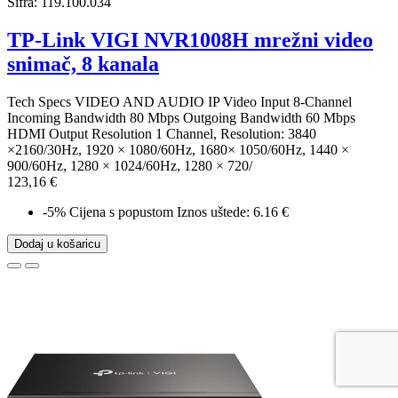
Šifra:
119.100.034
TP-Link VIGI NVR1008H mrežni video
snimač, 8 kanala
Tech Specs VIDEO AND AUDIO IP Video Input 8-Channel
Incoming Bandwidth 80 Mbps Outgoing Bandwidth 60 Mbps
HDMI Output Resolution 1 Channel, Resolution: 3840
×2160/30Hz, 1920 × 1080/60Hz, 1680× 1050/60Hz, 1440 ×
900/60Hz, 1280 × 1024/60Hz, 1280 × 720/
123,16 €
-5%
Cijena s popustom
Iznos uštede: 6.16 €
Dodaj u košaricu