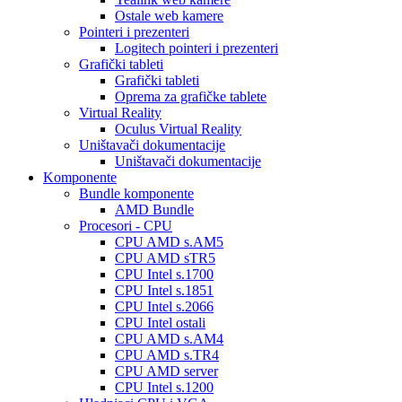
Ostale web kamere
Pointeri i prezenteri
Logitech pointeri i prezenteri
Grafički tableti
Grafički tableti
Oprema za grafičke tablete
Virtual Reality
Oculus Virtual Reality
Uništavači dokumentacije
Uništavači dokumentacije
Komponente
Bundle komponente
AMD Bundle
Procesori - CPU
CPU AMD s.AM5
CPU AMD sTR5
CPU Intel s.1700
CPU Intel s.1851
CPU Intel s.2066
CPU Intel ostali
CPU AMD s.AM4
CPU AMD s.TR4
CPU AMD server
CPU Intel s.1200