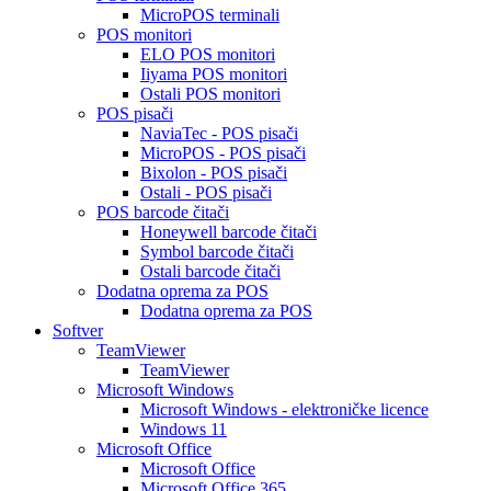
MicroPOS terminali
POS monitori
ELO POS monitori
Iiyama POS monitori
Ostali POS monitori
POS pisači
NaviaTec - POS pisači
MicroPOS - POS pisači
Bixolon - POS pisači
Ostali - POS pisači
POS barcode čitači
Honeywell barcode čitači
Symbol barcode čitači
Ostali barcode čitači
Dodatna oprema za POS
Dodatna oprema za POS
Softver
TeamViewer
TeamViewer
Microsoft Windows
Microsoft Windows - elektroničke licence
Windows 11
Microsoft Office
Microsoft Office
Microsoft Office 365