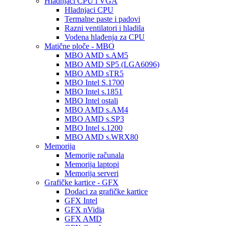
Hladnjaci CPU i VGA
Hladnjaci CPU
Termalne paste i padovi
Razni ventilatori i hladila
Vodena hlađenja za CPU
Matične ploče - MBO
MBO AMD s.AM5
MBO AMD SP5 (LGA6096)
MBO AMD sTR5
MBO Intel S.1700
MBO Intel s.1851
MBO Intel ostali
MBO AMD s.AM4
MBO AMD s.SP3
MBO Intel s.1200
MBO AMD s.WRX80
Memorija
Memorije računala
Memorija laptopi
Memorija serveri
Grafičke kartice - GFX
Dodaci za grafičke kartice
GFX Intel
GFX nVidia
GFX AMD