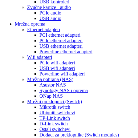
USB kontroleri
Zvučne kartice - audio
PCIe audio
USB audio
Mrežna oprema
Ethernet adapteri
PCI ethernet adapteri
PCIe ethernet adapteri
USB ethernet adapteri
Powerline ethernet adapteri
Wifi adapteri
PCIe wifi adapteri
USB wifi adapteri
Powerline wifi adapteri
Mrežna pohrana (NAS)
Asustor NAS
Synology NAS i oprema
QNap NAS
Mrežni preklopnici (Switch)
Mikrotik switch
Ubiquiti switchevi
TP-Link switch
D-Link switch
Ostali switchevi
Dodaci za preklopnike (Switch modules)