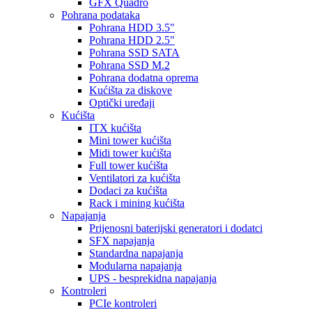
GFX Quadro
Pohrana podataka
Pohrana HDD 3.5"
Pohrana HDD 2.5"
Pohrana SSD SATA
Pohrana SSD M.2
Pohrana dodatna oprema
Kućišta za diskove
Optički uređaji
Kućišta
ITX kućišta
Mini tower kućišta
Midi tower kućišta
Full tower kućišta
Ventilatori za kućišta
Dodaci za kućišta
Rack i mining kućišta
Napajanja
Prijenosni baterijski generatori i dodatci
SFX napajanja
Standardna napajanja
Modularna napajanja
UPS - besprekidna napajanja
Kontroleri
PCIe kontroleri