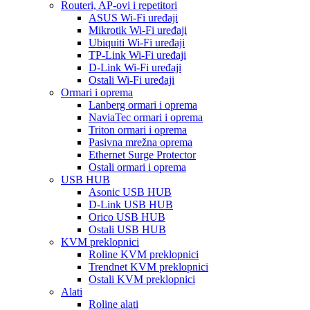
Routeri, AP-ovi i repetitori
ASUS Wi-Fi uređaji
Mikrotik Wi-Fi uređaji
Ubiquiti Wi-Fi uređaji
TP-Link Wi-Fi uređaji
D-Link Wi-Fi uređaji
Ostali Wi-Fi uređaji
Ormari i oprema
Lanberg ormari i oprema
NaviaTec ormari i oprema
Triton ormari i oprema
Pasivna mrežna oprema
Ethernet Surge Protector
Ostali ormari i oprema
USB HUB
Asonic USB HUB
D-Link USB HUB
Orico USB HUB
Ostali USB HUB
KVM preklopnici
Roline KVM preklopnici
Trendnet KVM preklopnici
Ostali KVM preklopnici
Alati
Roline alati