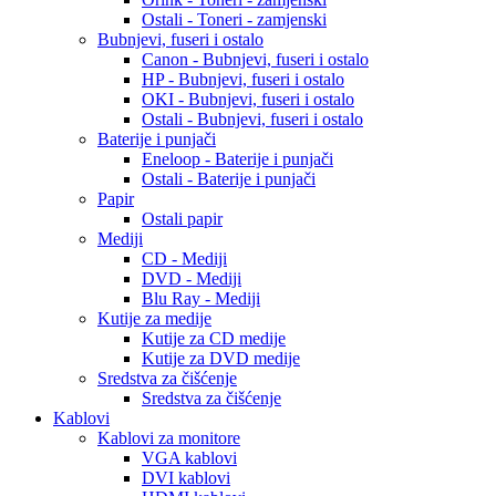
Ostali - Toneri - zamjenski
Bubnjevi, fuseri i ostalo
Canon - Bubnjevi, fuseri i ostalo
HP - Bubnjevi, fuseri i ostalo
OKI - Bubnjevi, fuseri i ostalo
Ostali - Bubnjevi, fuseri i ostalo
Baterije i punjači
Eneloop - Baterije i punjači
Ostali - Baterije i punjači
Papir
Ostali papir
Mediji
CD - Mediji
DVD - Mediji
Blu Ray - Mediji
Kutije za medije
Kutije za CD medije
Kutije za DVD medije
Sredstva za čišćenje
Sredstva za čišćenje
Kablovi
Kablovi za monitore
VGA kablovi
DVI kablovi