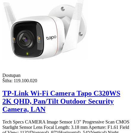
Dostupan
Šifra:
119.100.020
TP-Link Wi-Fi Camera Tapo C320WS
2K QHD, Pan/Tilt Outdoor Security
Camera, LAN
Tech Specs CAMERA Image Sensor 1/3" Progressive Scan CMOS
Starlight Sensor Lens Focal Length: 3.18 mm Aperture: F1.61 Field
of View: 113°(Diagonal), 97°(Horizontal), 54°(Vertical) Night