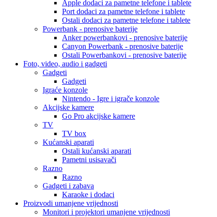
Apple dodaci za pametne telefone i tablete
Port dodaci za pametne telefone i tablete
Ostali dodaci za pametne telefone i tablete
Powerbank - prenosive baterije
Anker powerbankovi - prenosive baterije
Canyon Powerbank - prenosive baterije
Ostali Powerbankovi - prenosive baterije
Foto, video, audio i gadgeti
Gadgeti
Gadgeti
Igraće konzole
Nintendo - Igre i igrače konzole
Akcijske kamere
Go Pro akcijske kamere
TV
TV box
Kućanski aparati
Ostali kućanski aparati
Pametni usisavači
Razno
Razno
Gadgeti i zabava
Karaoke i dodaci
Proizvodi umanjene vrijednosti
Monitori i projektori umanjene vrijednosti