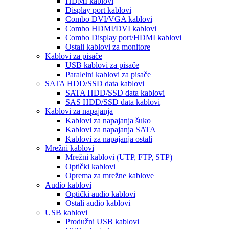
HDMI kablovi
Display port kablovi
Combo DVI/VGA kablovi
Combo HDMI/DVI kablovi
Combo Display port/HDMI kablovi
Ostali kablovi za monitore
Kablovi za pisače
USB kablovi za pisače
Paralelni kablovi za pisače
SATA HDD/SSD data kablovi
SATA HDD/SSD data kablovi
SAS HDD/SSD data kablovi
Kablovi za napajanja
Kablovi za napajanja šuko
Kablovi za napajanja SATA
Kablovi za napajanja ostali
Mrežni kablovi
Mrežni kablovi (UTP, FTP, STP)
Optički kablovi
Oprema za mrežne kablove
Audio kablovi
Optički audio kablovi
Ostali audio kablovi
USB kablovi
Produžni USB kablovi