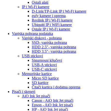
Ostali alati
IP i Wi-Fi kamere
D-Link/TP-Link IP i Wi-Fi kamere
eufy kamere i oprema
Reolink IP i Wi-Fi kamere
Ubiquiti IP i WiFi kamere
Ostale IP i Wi-Fi kamere
Vanjska pohrana podataka
Vanjski diskovi - pohrana
SSD- vanjska pohrana
HDD 2.5"- vanjska pohrana
HDD 3.5"- vanjska pohrana
USB stickovi
Sigurnosni ključevi
USB-A stickovi
USB-C stickovi
Memorijske kartice
Micro SD kartice
SD kartice
Čitači kartica i dodatna oprema
Pisači i skeneri
AiO Ink Jet pisači
Canon - AiO Ink Jet pisači
Epson - AiO Ink Jet pisači
HP - AiO Ink Jet pisači