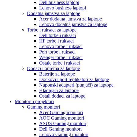
Dell business laptopi
Lenovo business laptopi
Dodatna jamstva za laptope
Acer dodatna jamstva za laptope
Lenovo dodatna jamstva za laptope
Torbe i ruksaci za laptope
Dell torbe i ruksaci
HP torbe i ruksaci
Lenovo torbe i ruksaci
Port torbe i ruksaci
Wenger torbe i ruksaci
Ostale torbe i ruksaci
Dodaci i oprema za laptope
Baterije za laptope
Dockovi i port replikatori za laptope
Naponski adapteri (punjači) za laptope
Hladnjaci za laptope
Ostali dodaci za laptope
Monitori i projektori
Gaming monitori
Acer Gaming monitori
AOC Gaming monitori
ASUS Gaming monitori
Dell Gaming monitori
Lenovo Gaming monitori