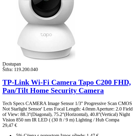
Dostupan
Šifra:
119.200.040
TP-Link Wi-Fi Camera Tapo C200 FHD,
Pan/Tilt Home Security Camera
Tech Specs CAMERA Image Sensor 1/3'' Progressive Scan CMOS
Not Starlight Sensor' Lens Focal Length: 4.0mm Aperture: 2.0 Field
of View: 88.3°(Diagonal), 75.2°(Horizontal), 40.8°(Vertical) Night
Vision 850 nm IR LED ( (30 ft / 9 m) Lighting / Hub Compa
29,47 €
-5%
Cijena s popustom
Iznos uštede: 1.47 €