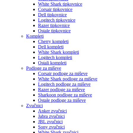
White Shark tipkovnice
Corsair tipkovnice
Dell tipkovnice
Logitech tipkovnice
Razer tipkovnice
Ostale tipkovnice
Kompleti
Cherry kompleti
Dell kompleti
White Shark kompleti
Logitech kompleti
Ostali kompleti
Podloge za miševe
Corsair podloge za miševe
White Shark podloge za miševe
Logitech podloge za miševe
Razer podloge za miševe
Sharkoon podloge za miševe
Ostale podloge za miševe
Zvučnici
Anker zvučnici
Jabra zvučnici
JBL zvučnici
Sony zvučnici
White Shark zvučnici