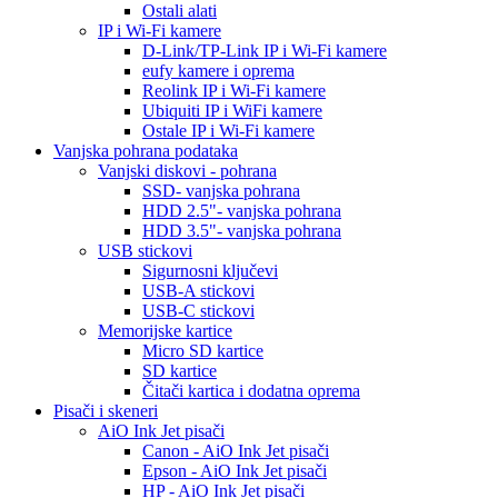
Ostali alati
IP i Wi-Fi kamere
D-Link/TP-Link IP i Wi-Fi kamere
eufy kamere i oprema
Reolink IP i Wi-Fi kamere
Ubiquiti IP i WiFi kamere
Ostale IP i Wi-Fi kamere
Vanjska pohrana podataka
Vanjski diskovi - pohrana
SSD- vanjska pohrana
HDD 2.5"- vanjska pohrana
HDD 3.5"- vanjska pohrana
USB stickovi
Sigurnosni ključevi
USB-A stickovi
USB-C stickovi
Memorijske kartice
Micro SD kartice
SD kartice
Čitači kartica i dodatna oprema
Pisači i skeneri
AiO Ink Jet pisači
Canon - AiO Ink Jet pisači
Epson - AiO Ink Jet pisači
HP - AiO Ink Jet pisači