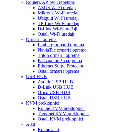
Routeri, AP-ovi i repetitori
ASUS Wi-Fi uređaji
Mikrotik Wi-Fi uređaji
Ubiquiti Wi-Fi uređaji
TP-Link Wi-Fi uređaji
D-Link Wi-Fi uređaji
Ostali Wi-Fi uređaji
Ormari i oprema
Lanberg ormari i oprema
NaviaTec ormari i oprema
Triton ormari i oprema
Pasivna mrežna oprema
Ethernet Surge Protector
Ostali ormari i oprema
USB HUB
Asonic USB HUB
D-Link USB HUB
Orico USB HUB
Ostali USB HUB
KVM preklopnici
Roline KVM preklopnici
Trendnet KVM preklopnici
Ostali KVM preklopnici
Alati
Roline alati