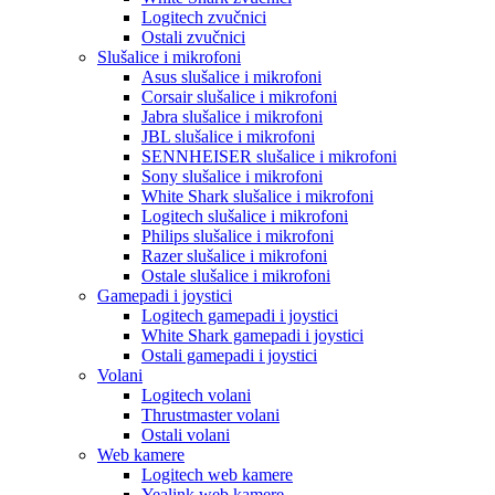
Logitech zvučnici
Ostali zvučnici
Slušalice i mikrofoni
Asus slušalice i mikrofoni
Corsair slušalice i mikrofoni
Jabra slušalice i mikrofoni
JBL slušalice i mikrofoni
SENNHEISER slušalice i mikrofoni
Sony slušalice i mikrofoni
White Shark slušalice i mikrofoni
Logitech slušalice i mikrofoni
Philips slušalice i mikrofoni
Razer slušalice i mikrofoni
Ostale slušalice i mikrofoni
Gamepadi i joystici
Logitech gamepadi i joystici
White Shark gamepadi i joystici
Ostali gamepadi i joystici
Volani
Logitech volani
Thrustmaster volani
Ostali volani
Web kamere
Logitech web kamere
Yealink web kamere