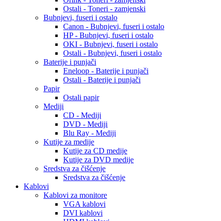
Ostali - Toneri - zamjenski
Bubnjevi, fuseri i ostalo
Canon - Bubnjevi, fuseri i ostalo
HP - Bubnjevi, fuseri i ostalo
OKI - Bubnjevi, fuseri i ostalo
Ostali - Bubnjevi, fuseri i ostalo
Baterije i punjači
Eneloop - Baterije i punjači
Ostali - Baterije i punjači
Papir
Ostali papir
Mediji
CD - Mediji
DVD - Mediji
Blu Ray - Mediji
Kutije za medije
Kutije za CD medije
Kutije za DVD medije
Sredstva za čišćenje
Sredstva za čišćenje
Kablovi
Kablovi za monitore
VGA kablovi
DVI kablovi