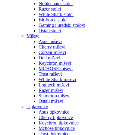
Noblechairs stolci
Razer stolci
White Shark stolci
Bit Force stolci
Gaming i uredski stolovi
Ostali stolci
Miševi
Asus miševi
Cherry miševi
Corsair miševi
Dell miševi
Keychron miševi
MCHOSE miševi
Trust miševi
White Shark miševi
Logitech miševi
Razer miševi
Sharkoon miševi
Ostali miševi
Tipkovnice
Asus tipkovnice
Cherry tipkovnice
Keychron tipkovnice
Mchose tipkovnice
Trust tipkovnice