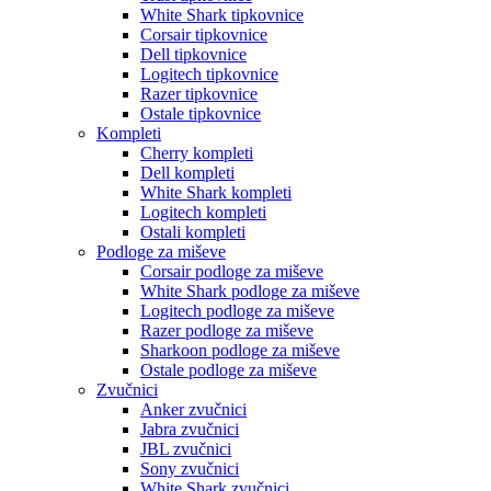
White Shark tipkovnice
Corsair tipkovnice
Dell tipkovnice
Logitech tipkovnice
Razer tipkovnice
Ostale tipkovnice
Kompleti
Cherry kompleti
Dell kompleti
White Shark kompleti
Logitech kompleti
Ostali kompleti
Podloge za miševe
Corsair podloge za miševe
White Shark podloge za miševe
Logitech podloge za miševe
Razer podloge za miševe
Sharkoon podloge za miševe
Ostale podloge za miševe
Zvučnici
Anker zvučnici
Jabra zvučnici
JBL zvučnici
Sony zvučnici
White Shark zvučnici