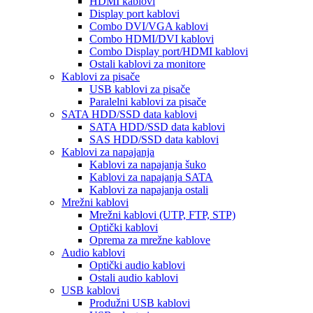
HDMI kablovi
Display port kablovi
Combo DVI/VGA kablovi
Combo HDMI/DVI kablovi
Combo Display port/HDMI kablovi
Ostali kablovi za monitore
Kablovi za pisače
USB kablovi za pisače
Paralelni kablovi za pisače
SATA HDD/SSD data kablovi
SATA HDD/SSD data kablovi
SAS HDD/SSD data kablovi
Kablovi za napajanja
Kablovi za napajanja šuko
Kablovi za napajanja SATA
Kablovi za napajanja ostali
Mrežni kablovi
Mrežni kablovi (UTP, FTP, STP)
Optički kablovi
Oprema za mrežne kablove
Audio kablovi
Optički audio kablovi
Ostali audio kablovi
USB kablovi
Produžni USB kablovi