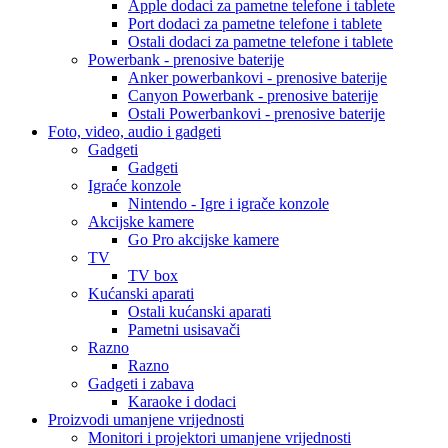
Apple dodaci za pametne telefone i tablete
Port dodaci za pametne telefone i tablete
Ostali dodaci za pametne telefone i tablete
Powerbank - prenosive baterije
Anker powerbankovi - prenosive baterije
Canyon Powerbank - prenosive baterije
Ostali Powerbankovi - prenosive baterije
Foto, video, audio i gadgeti
Gadgeti
Gadgeti
Igraće konzole
Nintendo - Igre i igrače konzole
Akcijske kamere
Go Pro akcijske kamere
TV
TV box
Kućanski aparati
Ostali kućanski aparati
Pametni usisavači
Razno
Razno
Gadgeti i zabava
Karaoke i dodaci
Proizvodi umanjene vrijednosti
Monitori i projektori umanjene vrijednosti