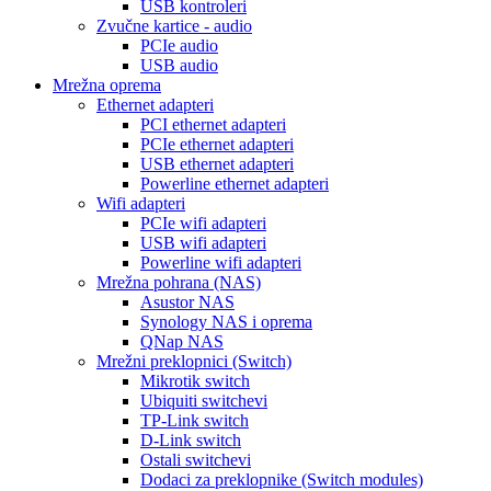
USB kontroleri
Zvučne kartice - audio
PCIe audio
USB audio
Mrežna oprema
Ethernet adapteri
PCI ethernet adapteri
PCIe ethernet adapteri
USB ethernet adapteri
Powerline ethernet adapteri
Wifi adapteri
PCIe wifi adapteri
USB wifi adapteri
Powerline wifi adapteri
Mrežna pohrana (NAS)
Asustor NAS
Synology NAS i oprema
QNap NAS
Mrežni preklopnici (Switch)
Mikrotik switch
Ubiquiti switchevi
TP-Link switch
D-Link switch
Ostali switchevi
Dodaci za preklopnike (Switch modules)