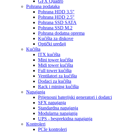
GFX Quadro
Pohrana podataka
Pohrana HDD 3.5"
Pohrana HDD 2.5"
Pohrana SSD SATA
Pohrana SSD M.2
Pohrana dodatna oprema
Kućišta za diskove
Optički uređaji
Kućišta
ITX kućišta
Mini tower kućišta
Midi tower kućišta
Full tower kućišta
Ventilatori za kućišta
Dodaci za kućišta
Rack i mining kućišta
Napajanja
Prijenosni baterijski generatori i dodatci
SFX napajanja
Standardna napajanja
Modularna napajanja
UPS - besprekidna napajanja
Kontroleri
PCIe kontroleri