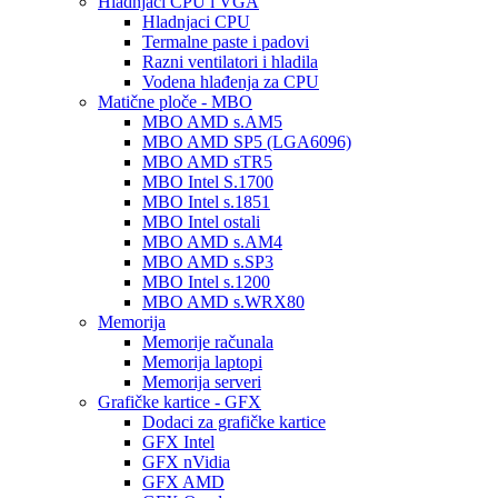
Hladnjaci CPU i VGA
Hladnjaci CPU
Termalne paste i padovi
Razni ventilatori i hladila
Vodena hlađenja za CPU
Matične ploče - MBO
MBO AMD s.AM5
MBO AMD SP5 (LGA6096)
MBO AMD sTR5
MBO Intel S.1700
MBO Intel s.1851
MBO Intel ostali
MBO AMD s.AM4
MBO AMD s.SP3
MBO Intel s.1200
MBO AMD s.WRX80
Memorija
Memorije računala
Memorija laptopi
Memorija serveri
Grafičke kartice - GFX
Dodaci za grafičke kartice
GFX Intel
GFX nVidia
GFX AMD