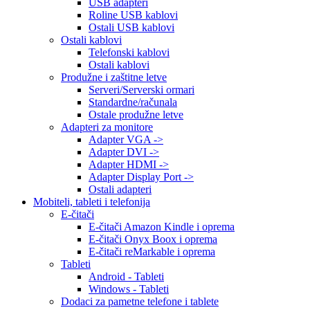
USB adapteri
Roline USB kablovi
Ostali USB kablovi
Ostali kablovi
Telefonski kablovi
Ostali kablovi
Produžne i zaštitne letve
Serveri/Serverski ormari
Standardne/računala
Ostale produžne letve
Adapteri za monitore
Adapter VGA ->
Adapter DVI ->
Adapter HDMI ->
Adapter Display Port ->
Ostali adapteri
Mobiteli, tableti i telefonija
E-čitači
E-čitači Amazon Kindle i oprema
E-čitači Onyx Boox i oprema
E-čitači reMarkable i oprema
Tableti
Android - Tableti
Windows - Tableti
Dodaci za pametne telefone i tablete