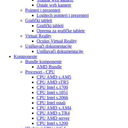
Ostale web kamere
Pointeri i prezenteri
Logitech pointeri i prezenteri
Grafički tableti
Grafički tableti
Oprema za grafičke tablete
Virtual Reality
Oculus Virtual Reality
Uništavači dokumentacije
Uništavači dokumentacije
Komponente
Bundle komponente
AMD Bundle
Procesori - CPU
CPU AMD s.AM5
CPU AMD sTR5
CPU Intel s.1700
CPU Intel s.1851
CPU Intel s.2066
CPU Intel ostali
CPU AMD s.AM4
CPU AMD s.TR4
CPU AMD server
CPU Intel s.1200