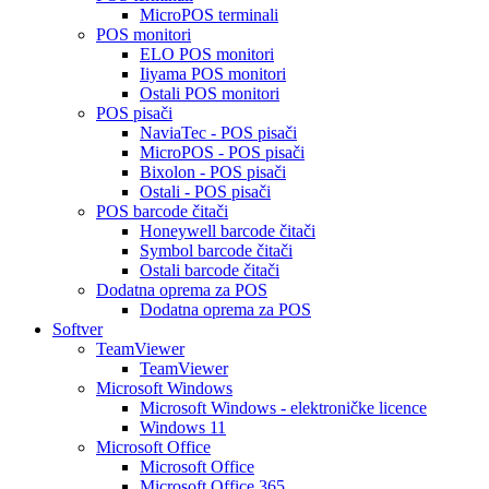
MicroPOS terminali
POS monitori
ELO POS monitori
Iiyama POS monitori
Ostali POS monitori
POS pisači
NaviaTec - POS pisači
MicroPOS - POS pisači
Bixolon - POS pisači
Ostali - POS pisači
POS barcode čitači
Honeywell barcode čitači
Symbol barcode čitači
Ostali barcode čitači
Dodatna oprema za POS
Dodatna oprema za POS
Softver
TeamViewer
TeamViewer
Microsoft Windows
Microsoft Windows - elektroničke licence
Windows 11
Microsoft Office
Microsoft Office
Microsoft Office 365