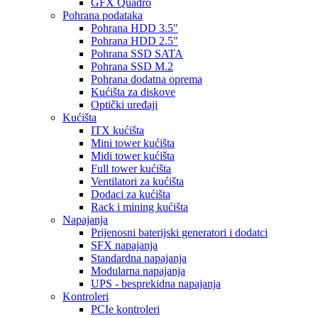
GFX Quadro
Pohrana podataka
Pohrana HDD 3.5"
Pohrana HDD 2.5"
Pohrana SSD SATA
Pohrana SSD M.2
Pohrana dodatna oprema
Kućišta za diskove
Optički uređaji
Kućišta
ITX kućišta
Mini tower kućišta
Midi tower kućišta
Full tower kućišta
Ventilatori za kućišta
Dodaci za kućišta
Rack i mining kućišta
Napajanja
Prijenosni baterijski generatori i dodatci
SFX napajanja
Standardna napajanja
Modularna napajanja
UPS - besprekidna napajanja
Kontroleri
PCIe kontroleri