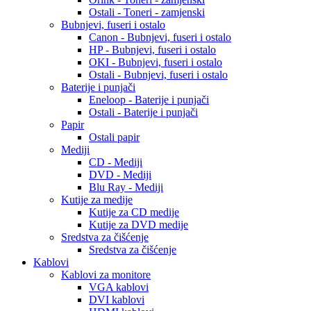
Ostali - Toneri - zamjenski
Bubnjevi, fuseri i ostalo
Canon - Bubnjevi, fuseri i ostalo
HP - Bubnjevi, fuseri i ostalo
OKI - Bubnjevi, fuseri i ostalo
Ostali - Bubnjevi, fuseri i ostalo
Baterije i punjači
Eneloop - Baterije i punjači
Ostali - Baterije i punjači
Papir
Ostali papir
Mediji
CD - Mediji
DVD - Mediji
Blu Ray - Mediji
Kutije za medije
Kutije za CD medije
Kutije za DVD medije
Sredstva za čišćenje
Sredstva za čišćenje
Kablovi
Kablovi za monitore
VGA kablovi
DVI kablovi