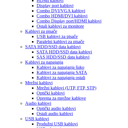
HDMI kablovi
Display port kablovi
Combo DVI/VGA kablovi
Combo HDMI/DVI kablovi
Combo Display port/HDMI kablovi
Ostali kablovi za monitore
Kablovi za pisače
USB kablovi za pisače
Paralelni kablovi za pisače
SATA HDD/SSD data kablovi
SATA HDD/SSD data kablovi
SAS HDD/SSD data kablovi
Kablovi za napajanja
Kablovi za napajanja šuko
Kablovi za napajanja SATA
Kablovi za napajanja ostali
Mrežni kablovi
Mrežni kablovi (UTP, FTP, STP)
Optički kablovi
Oprema za mrežne kablove
Audio kablovi
Optički audio kablovi
Ostali audio kablovi
USB kablovi
Produžni USB kablovi