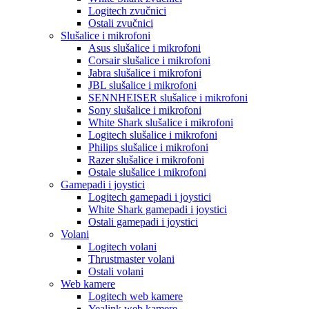
Logitech zvučnici
Ostali zvučnici
Slušalice i mikrofoni
Asus slušalice i mikrofoni
Corsair slušalice i mikrofoni
Jabra slušalice i mikrofoni
JBL slušalice i mikrofoni
SENNHEISER slušalice i mikrofoni
Sony slušalice i mikrofoni
White Shark slušalice i mikrofoni
Logitech slušalice i mikrofoni
Philips slušalice i mikrofoni
Razer slušalice i mikrofoni
Ostale slušalice i mikrofoni
Gamepadi i joystici
Logitech gamepadi i joystici
White Shark gamepadi i joystici
Ostali gamepadi i joystici
Volani
Logitech volani
Thrustmaster volani
Ostali volani
Web kamere
Logitech web kamere
Yealink web kamere