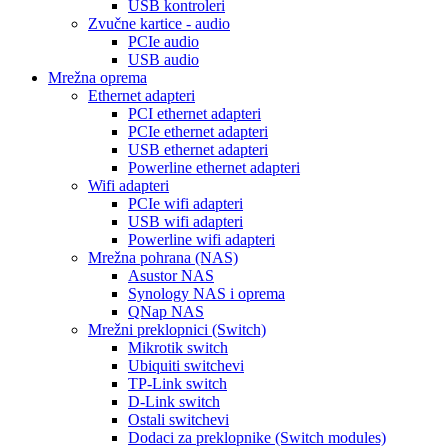
USB kontroleri
Zvučne kartice - audio
PCIe audio
USB audio
Mrežna oprema
Ethernet adapteri
PCI ethernet adapteri
PCIe ethernet adapteri
USB ethernet adapteri
Powerline ethernet adapteri
Wifi adapteri
PCIe wifi adapteri
USB wifi adapteri
Powerline wifi adapteri
Mrežna pohrana (NAS)
Asustor NAS
Synology NAS i oprema
QNap NAS
Mrežni preklopnici (Switch)
Mikrotik switch
Ubiquiti switchevi
TP-Link switch
D-Link switch
Ostali switchevi
Dodaci za preklopnike (Switch modules)