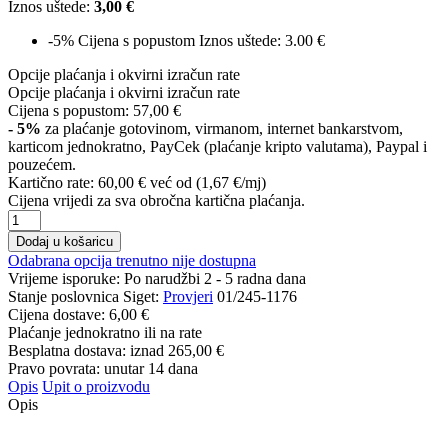
Iznos uštede:
3,00 €
-5%
Cijena s popustom
Iznos uštede: 3.00 €
Opcije plaćanja i okvirni izračun rate
Opcije plaćanja i okvirni izračun rate
Cijena s popustom:
57,00 €
- 5%
za plaćanje gotovinom, virmanom, internet bankarstvom,
karticom jednokratno, PayCek (plaćanje kripto valutama), Paypal i
pouzećem.
Kartično rate:
60,00 €
već od (1,67 €/mj)
Cijena vrijedi za sva obročna kartična plaćanja.
Dodaj u košaricu
Odabrana opcija trenutno nije dostupna
Vrijeme isporuke:
Po narudžbi 2 - 5 radna dana
Stanje poslovnica Siget:
Provjeri
01/245-1176
Cijena dostave:
6,00 €
Plaćanje jednokratno ili na rate
Besplatna dostava: iznad
265,00 €
Pravo povrata: unutar 14 dana
Opis
Upit o proizvodu
Opis