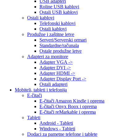
USB adapteri
Roline USB kablovi
Ostali USB kablovi
Ostali kablovi
Telefonski kablovi
Ostali kablovi
Produžne i zaštitne letve
Serveri/Serverski ormari
Standardne/računala
Ostale produžne letve
Adapteri za monitore
Adapter VGA ->
Adapter DVI ->
Adapter HDMI ->
Adapter Display Port ->
Ostali adapteri
Mobiteli, tableti i telefonija
E-čitači
E-čitači Amazon Kindle i oprema
E-čitači Onyx Boox i oprema
E-čitači reMarkable i oprema
Tableti
Android - Tableti
Windows - Tableti
Dodaci za pametne telefone i tablete