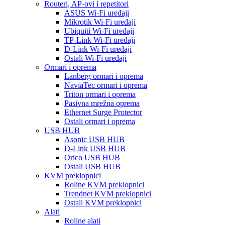
Routeri, AP-ovi i repetitori
ASUS Wi-Fi uređaji
Mikrotik Wi-Fi uređaji
Ubiquiti Wi-Fi uređaji
TP-Link Wi-Fi uređaji
D-Link Wi-Fi uređaji
Ostali Wi-Fi uređaji
Ormari i oprema
Lanberg ormari i oprema
NaviaTec ormari i oprema
Triton ormari i oprema
Pasivna mrežna oprema
Ethernet Surge Protector
Ostali ormari i oprema
USB HUB
Asonic USB HUB
D-Link USB HUB
Orico USB HUB
Ostali USB HUB
KVM preklopnici
Roline KVM preklopnici
Trendnet KVM preklopnici
Ostali KVM preklopnici
Alati
Roline alati