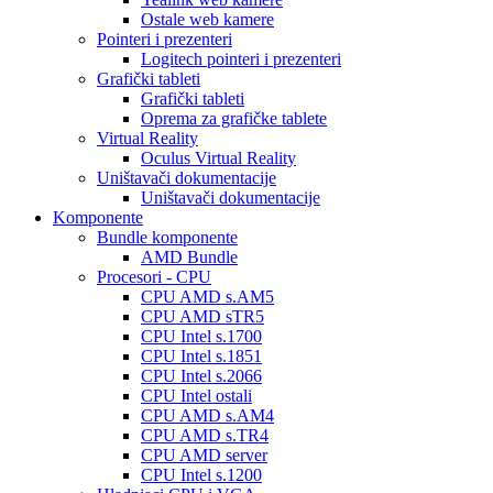
Ostale web kamere
Pointeri i prezenteri
Logitech pointeri i prezenteri
Grafički tableti
Grafički tableti
Oprema za grafičke tablete
Virtual Reality
Oculus Virtual Reality
Uništavači dokumentacije
Uništavači dokumentacije
Komponente
Bundle komponente
AMD Bundle
Procesori - CPU
CPU AMD s.AM5
CPU AMD sTR5
CPU Intel s.1700
CPU Intel s.1851
CPU Intel s.2066
CPU Intel ostali
CPU AMD s.AM4
CPU AMD s.TR4
CPU AMD server
CPU Intel s.1200