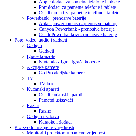
Apple dodaci za pametne telefone i tablete
Port dodaci za pametne telefone i tablete
Ostali dodaci za pametne telefone i tablete
Powerbank - prenosive baterije
Anker powerbankovi - prenosive baterije
Canyon Powerbank - prenosive baterije
Ostali Powerbankovi - prenosive baterije
Foto, video, audio i gadgeti
Gadgeti
Gadgeti
Igraće konzole
Nintendo - Igre i igrače konzole
Akcijske kamere
Go Pro akcijske kamere
TV
TV box
Kućanski aparati
Ostali kućanski aparati
Pametni usisavači
Razno
Razno
Gadgeti i zabava
Karaoke i dodaci
Proizvodi umanjene vrijednosti
Monitori i projektori umanjene vrijednosti