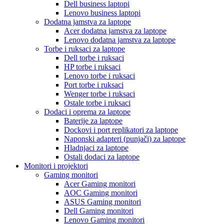
Dell business laptopi
Lenovo business laptopi
Dodatna jamstva za laptope
Acer dodatna jamstva za laptope
Lenovo dodatna jamstva za laptope
Torbe i ruksaci za laptope
Dell torbe i ruksaci
HP torbe i ruksaci
Lenovo torbe i ruksaci
Port torbe i ruksaci
Wenger torbe i ruksaci
Ostale torbe i ruksaci
Dodaci i oprema za laptope
Baterije za laptope
Dockovi i port replikatori za laptope
Naponski adapteri (punjači) za laptope
Hladnjaci za laptope
Ostali dodaci za laptope
Monitori i projektori
Gaming monitori
Acer Gaming monitori
AOC Gaming monitori
ASUS Gaming monitori
Dell Gaming monitori
Lenovo Gaming monitori