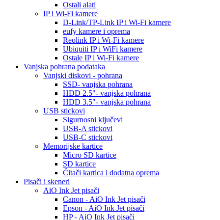
Ostali alati
IP i Wi-Fi kamere
D-Link/TP-Link IP i Wi-Fi kamere
eufy kamere i oprema
Reolink IP i Wi-Fi kamere
Ubiquiti IP i WiFi kamere
Ostale IP i Wi-Fi kamere
Vanjska pohrana podataka
Vanjski diskovi - pohrana
SSD- vanjska pohrana
HDD 2.5"- vanjska pohrana
HDD 3.5"- vanjska pohrana
USB stickovi
Sigurnosni ključevi
USB-A stickovi
USB-C stickovi
Memorijske kartice
Micro SD kartice
SD kartice
Čitači kartica i dodatna oprema
Pisači i skeneri
AiO Ink Jet pisači
Canon - AiO Ink Jet pisači
Epson - AiO Ink Jet pisači
HP - AiO Ink Jet pisači