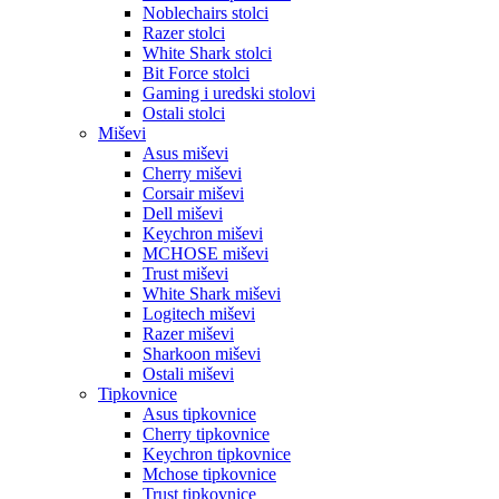
Noblechairs stolci
Razer stolci
White Shark stolci
Bit Force stolci
Gaming i uredski stolovi
Ostali stolci
Miševi
Asus miševi
Cherry miševi
Corsair miševi
Dell miševi
Keychron miševi
MCHOSE miševi
Trust miševi
White Shark miševi
Logitech miševi
Razer miševi
Sharkoon miševi
Ostali miševi
Tipkovnice
Asus tipkovnice
Cherry tipkovnice
Keychron tipkovnice
Mchose tipkovnice
Trust tipkovnice