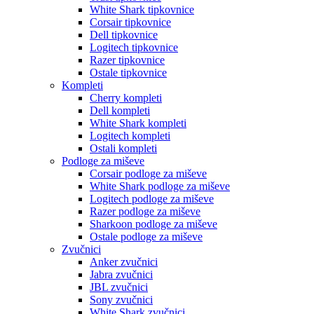
White Shark tipkovnice
Corsair tipkovnice
Dell tipkovnice
Logitech tipkovnice
Razer tipkovnice
Ostale tipkovnice
Kompleti
Cherry kompleti
Dell kompleti
White Shark kompleti
Logitech kompleti
Ostali kompleti
Podloge za miševe
Corsair podloge za miševe
White Shark podloge za miševe
Logitech podloge za miševe
Razer podloge za miševe
Sharkoon podloge za miševe
Ostale podloge za miševe
Zvučnici
Anker zvučnici
Jabra zvučnici
JBL zvučnici
Sony zvučnici
White Shark zvučnici