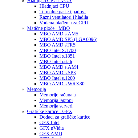
Hladnjaci CPU i VGA
Hladnjaci CPU
Termalne paste i padovi
Razni ventilatori i hladila
Vodena hlađenja za CPU
Matične ploče - MBO
MBO AMD s.AM5
MBO AMD SP5 (LGA6096)
MBO AMD sTR5
MBO Intel S.1700
MBO Intel s.1851
MBO Intel ostali
MBO AMD s.AM4
MBO AMD s.SP3
MBO Intel s.1200
MBO AMD s.WRX80
Memorija
Memorije računala
Memorija laptopi
Memorija serveri
Grafičke kartice - GFX
Dodaci za grafičke kartice
GFX Intel
GFX nVidia
GFX AMD