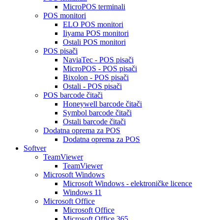
MicroPOS terminali
POS monitori
ELO POS monitori
Iiyama POS monitori
Ostali POS monitori
POS pisači
NaviaTec - POS pisači
MicroPOS - POS pisači
Bixolon - POS pisači
Ostali - POS pisači
POS barcode čitači
Honeywell barcode čitači
Symbol barcode čitači
Ostali barcode čitači
Dodatna oprema za POS
Dodatna oprema za POS
Softver
TeamViewer
TeamViewer
Microsoft Windows
Microsoft Windows - elektroničke licence
Windows 11
Microsoft Office
Microsoft Office
Microsoft Office 365