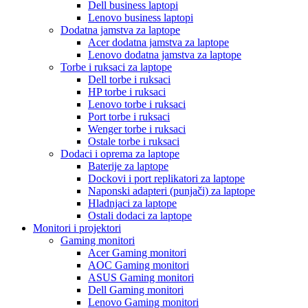
Dell business laptopi
Lenovo business laptopi
Dodatna jamstva za laptope
Acer dodatna jamstva za laptope
Lenovo dodatna jamstva za laptope
Torbe i ruksaci za laptope
Dell torbe i ruksaci
HP torbe i ruksaci
Lenovo torbe i ruksaci
Port torbe i ruksaci
Wenger torbe i ruksaci
Ostale torbe i ruksaci
Dodaci i oprema za laptope
Baterije za laptope
Dockovi i port replikatori za laptope
Naponski adapteri (punjači) za laptope
Hladnjaci za laptope
Ostali dodaci za laptope
Monitori i projektori
Gaming monitori
Acer Gaming monitori
AOC Gaming monitori
ASUS Gaming monitori
Dell Gaming monitori
Lenovo Gaming monitori