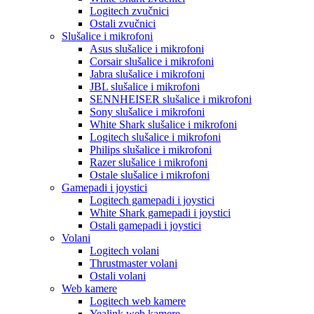
Logitech zvučnici
Ostali zvučnici
Slušalice i mikrofoni
Asus slušalice i mikrofoni
Corsair slušalice i mikrofoni
Jabra slušalice i mikrofoni
JBL slušalice i mikrofoni
SENNHEISER slušalice i mikrofoni
Sony slušalice i mikrofoni
White Shark slušalice i mikrofoni
Logitech slušalice i mikrofoni
Philips slušalice i mikrofoni
Razer slušalice i mikrofoni
Ostale slušalice i mikrofoni
Gamepadi i joystici
Logitech gamepadi i joystici
White Shark gamepadi i joystici
Ostali gamepadi i joystici
Volani
Logitech volani
Thrustmaster volani
Ostali volani
Web kamere
Logitech web kamere
Yealink web kamere