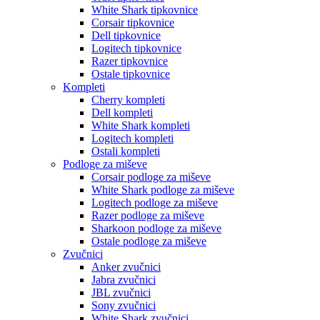
White Shark tipkovnice
Corsair tipkovnice
Dell tipkovnice
Logitech tipkovnice
Razer tipkovnice
Ostale tipkovnice
Kompleti
Cherry kompleti
Dell kompleti
White Shark kompleti
Logitech kompleti
Ostali kompleti
Podloge za miševe
Corsair podloge za miševe
White Shark podloge za miševe
Logitech podloge za miševe
Razer podloge za miševe
Sharkoon podloge za miševe
Ostale podloge za miševe
Zvučnici
Anker zvučnici
Jabra zvučnici
JBL zvučnici
Sony zvučnici
White Shark zvučnici