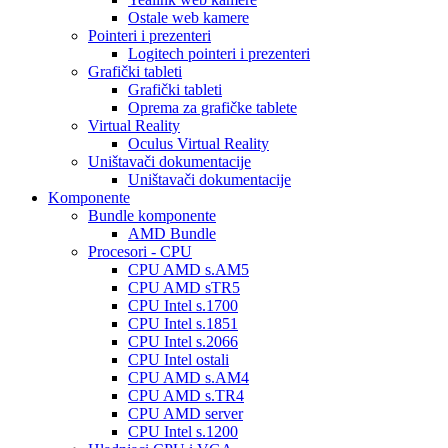
Ostale web kamere
Pointeri i prezenteri
Logitech pointeri i prezenteri
Grafički tableti
Grafički tableti
Oprema za grafičke tablete
Virtual Reality
Oculus Virtual Reality
Uništavači dokumentacije
Uništavači dokumentacije
Komponente
Bundle komponente
AMD Bundle
Procesori - CPU
CPU AMD s.AM5
CPU AMD sTR5
CPU Intel s.1700
CPU Intel s.1851
CPU Intel s.2066
CPU Intel ostali
CPU AMD s.AM4
CPU AMD s.TR4
CPU AMD server
CPU Intel s.1200