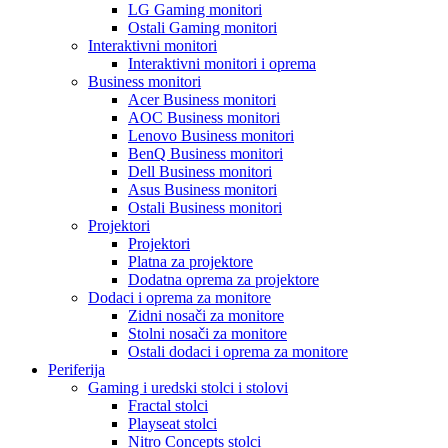
LG Gaming monitori
Ostali Gaming monitori
Interaktivni monitori
Interaktivni monitori i oprema
Business monitori
Acer Business monitori
AOC Business monitori
Lenovo Business monitori
BenQ Business monitori
Dell Business monitori
Asus Business monitori
Ostali Business monitori
Projektori
Projektori
Platna za projektore
Dodatna oprema za projektore
Dodaci i oprema za monitore
Zidni nosači za monitore
Stolni nosači za monitore
Ostali dodaci i oprema za monitore
Periferija
Gaming i uredski stolci i stolovi
Fractal stolci
Playseat stolci
Nitro Concepts stolci