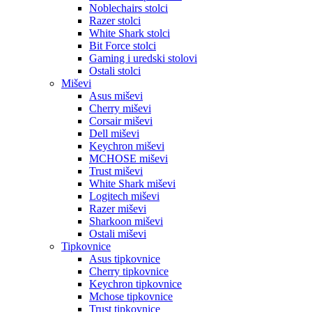
Noblechairs stolci
Razer stolci
White Shark stolci
Bit Force stolci
Gaming i uredski stolovi
Ostali stolci
Miševi
Asus miševi
Cherry miševi
Corsair miševi
Dell miševi
Keychron miševi
MCHOSE miševi
Trust miševi
White Shark miševi
Logitech miševi
Razer miševi
Sharkoon miševi
Ostali miševi
Tipkovnice
Asus tipkovnice
Cherry tipkovnice
Keychron tipkovnice
Mchose tipkovnice
Trust tipkovnice