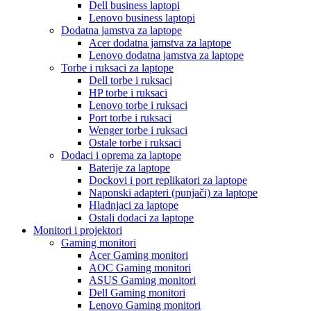
Dell business laptopi
Lenovo business laptopi
Dodatna jamstva za laptope
Acer dodatna jamstva za laptope
Lenovo dodatna jamstva za laptope
Torbe i ruksaci za laptope
Dell torbe i ruksaci
HP torbe i ruksaci
Lenovo torbe i ruksaci
Port torbe i ruksaci
Wenger torbe i ruksaci
Ostale torbe i ruksaci
Dodaci i oprema za laptope
Baterije za laptope
Dockovi i port replikatori za laptope
Naponski adapteri (punjači) za laptope
Hladnjaci za laptope
Ostali dodaci za laptope
Monitori i projektori
Gaming monitori
Acer Gaming monitori
AOC Gaming monitori
ASUS Gaming monitori
Dell Gaming monitori
Lenovo Gaming monitori