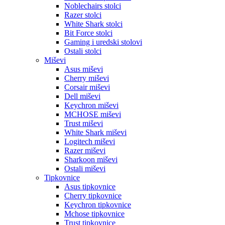
Noblechairs stolci
Razer stolci
White Shark stolci
Bit Force stolci
Gaming i uredski stolovi
Ostali stolci
Miševi
Asus miševi
Cherry miševi
Corsair miševi
Dell miševi
Keychron miševi
MCHOSE miševi
Trust miševi
White Shark miševi
Logitech miševi
Razer miševi
Sharkoon miševi
Ostali miševi
Tipkovnice
Asus tipkovnice
Cherry tipkovnice
Keychron tipkovnice
Mchose tipkovnice
Trust tipkovnice