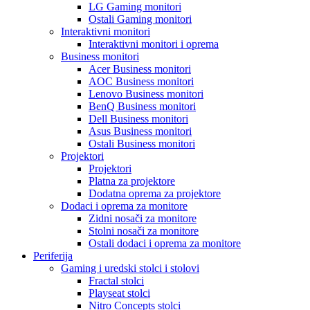
LG Gaming monitori
Ostali Gaming monitori
Interaktivni monitori
Interaktivni monitori i oprema
Business monitori
Acer Business monitori
AOC Business monitori
Lenovo Business monitori
BenQ Business monitori
Dell Business monitori
Asus Business monitori
Ostali Business monitori
Projektori
Projektori
Platna za projektore
Dodatna oprema za projektore
Dodaci i oprema za monitore
Zidni nosači za monitore
Stolni nosači za monitore
Ostali dodaci i oprema za monitore
Periferija
Gaming i uredski stolci i stolovi
Fractal stolci
Playseat stolci
Nitro Concepts stolci