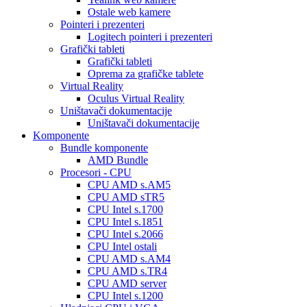
Ostale web kamere
Pointeri i prezenteri
Logitech pointeri i prezenteri
Grafički tableti
Grafički tableti
Oprema za grafičke tablete
Virtual Reality
Oculus Virtual Reality
Uništavači dokumentacije
Uništavači dokumentacije
Komponente
Bundle komponente
AMD Bundle
Procesori - CPU
CPU AMD s.AM5
CPU AMD sTR5
CPU Intel s.1700
CPU Intel s.1851
CPU Intel s.2066
CPU Intel ostali
CPU AMD s.AM4
CPU AMD s.TR4
CPU AMD server
CPU Intel s.1200