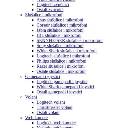
Logitech zvučnici
Ostali zvučnici
Slušalice i mikrofoni
Asus slušalice i mikrofoni
Corsair slušalice i mikrofoni
Jabra slušalice i mikrofoni
JBL slušalice i mikrofoni
SENNHEISER slušalice i mikrofoni
Sony slušalice i mikrofoni
White Shark slušalice i mikrofoni
Logitech slušalice i mikrofoni
Philips slušalice i mikrofoni
Razer slušalice i mikrofoni
Ostale slušalice i mikrofoni
Gamepadi i joystici
Logitech gamepadi i joystici
White Shark gamepadi i joystici
Ostali gamepadi i joystici
Volani
Logitech volani
Thrustmaster volani
Ostali volani
Web kamere
Logitech web kamere
Yealink web kamere