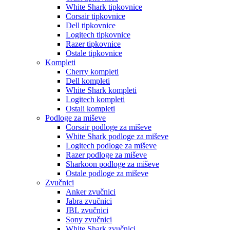
White Shark tipkovnice
Corsair tipkovnice
Dell tipkovnice
Logitech tipkovnice
Razer tipkovnice
Ostale tipkovnice
Kompleti
Cherry kompleti
Dell kompleti
White Shark kompleti
Logitech kompleti
Ostali kompleti
Podloge za miševe
Corsair podloge za miševe
White Shark podloge za miševe
Logitech podloge za miševe
Razer podloge za miševe
Sharkoon podloge za miševe
Ostale podloge za miševe
Zvučnici
Anker zvučnici
Jabra zvučnici
JBL zvučnici
Sony zvučnici
White Shark zvučnici