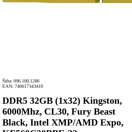
Šifra:
096.100.1286
EAN:
740617343410
DDR5 32GB (1x32) Kingston,
6000Mhz, CL30, Fury Beast
Black, Intel XMP/AMD Expo,