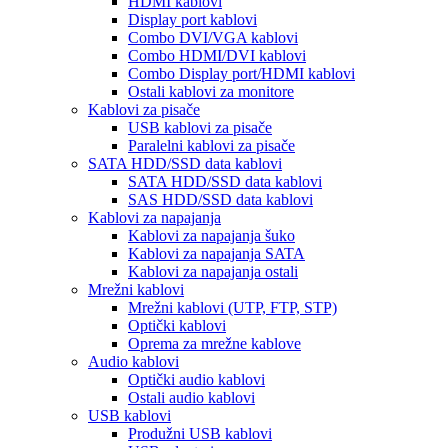
HDMI kablovi
Display port kablovi
Combo DVI/VGA kablovi
Combo HDMI/DVI kablovi
Combo Display port/HDMI kablovi
Ostali kablovi za monitore
Kablovi za pisače
USB kablovi za pisače
Paralelni kablovi za pisače
SATA HDD/SSD data kablovi
SATA HDD/SSD data kablovi
SAS HDD/SSD data kablovi
Kablovi za napajanja
Kablovi za napajanja šuko
Kablovi za napajanja SATA
Kablovi za napajanja ostali
Mrežni kablovi
Mrežni kablovi (UTP, FTP, STP)
Optički kablovi
Oprema za mrežne kablove
Audio kablovi
Optički audio kablovi
Ostali audio kablovi
USB kablovi
Produžni USB kablovi