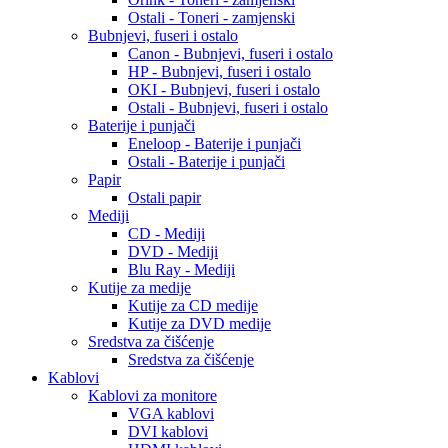
Ostali - Toneri - zamjenski
Bubnjevi, fuseri i ostalo
Canon - Bubnjevi, fuseri i ostalo
HP - Bubnjevi, fuseri i ostalo
OKI - Bubnjevi, fuseri i ostalo
Ostali - Bubnjevi, fuseri i ostalo
Baterije i punjači
Eneloop - Baterije i punjači
Ostali - Baterije i punjači
Papir
Ostali papir
Mediji
CD - Mediji
DVD - Mediji
Blu Ray - Mediji
Kutije za medije
Kutije za CD medije
Kutije za DVD medije
Sredstva za čišćenje
Sredstva za čišćenje
Kablovi
Kablovi za monitore
VGA kablovi
DVI kablovi