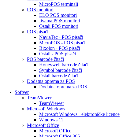
MicroPOS terminali
POS monitori
ELO POS monitori
Iiyama POS monitori
Ostali POS monitori
POS pisači
NaviaTec - POS pisači
MicroPOS - POS pisači
Bixolon - POS pisači
Ostali - POS pisači
POS barcode čitači
Honeywell barcode čitači
Symbol barcode čitači
Ostali barcode čitači
Dodatna oprema za POS
Dodatna oprema za POS
Softver
TeamViewer
TeamViewer
Microsoft Windows
Microsoft Windows - elektroničke licence
Windows 11
Microsoft Office
Microsoft Office
Microsoft Office 365