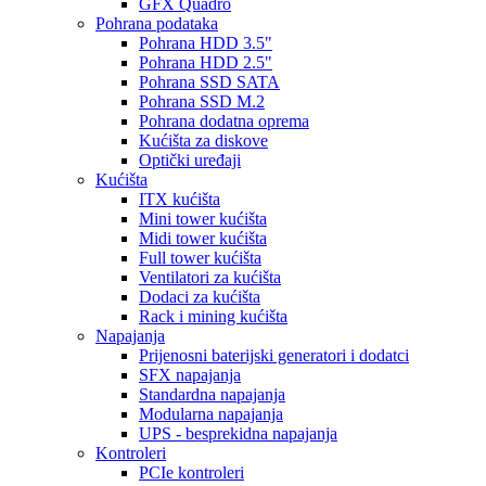
GFX Quadro
Pohrana podataka
Pohrana HDD 3.5"
Pohrana HDD 2.5"
Pohrana SSD SATA
Pohrana SSD M.2
Pohrana dodatna oprema
Kućišta za diskove
Optički uređaji
Kućišta
ITX kućišta
Mini tower kućišta
Midi tower kućišta
Full tower kućišta
Ventilatori za kućišta
Dodaci za kućišta
Rack i mining kućišta
Napajanja
Prijenosni baterijski generatori i dodatci
SFX napajanja
Standardna napajanja
Modularna napajanja
UPS - besprekidna napajanja
Kontroleri
PCIe kontroleri