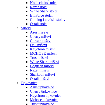
Noblechairs stolci
Razer stolci
White Shark stolci
Bit Force stolci
Gaming i uredski stolovi
Ostali stolci
Miševi
Asus miševi
Cherry miševi
Corsair miševi
Dell miševi
Keychron miševi
MCHOSE miševi
Trust miševi
White Shark miševi
Logitech miševi
Razer miševi
Sharkoon miševi
Ostali miševi
Tipkovnice
Asus tipkovnice
Cherry tipkovnice
Keychron tipkovnice
Mchose tipkovnice
Trust tipkovnice