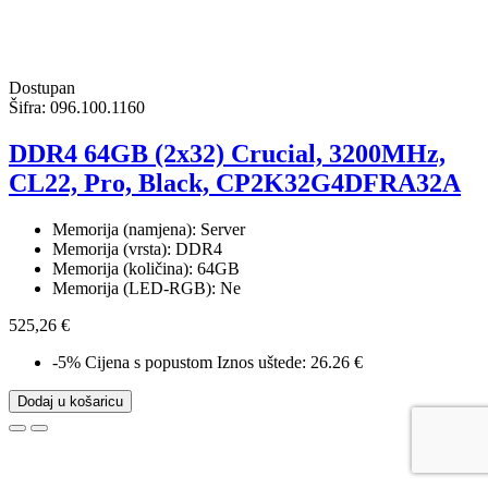
Dostupan
Šifra:
096.100.1160
DDR4 64GB (2x32) Crucial, 3200MHz,
CL22, Pro, Black, CP2K32G4DFRA32A
Memorija (namjena): Server
Memorija (vrsta): DDR4
Memorija (količina): 64GB
Memorija (LED-RGB): Ne
525,26 €
-5%
Cijena s popustom
Iznos uštede: 26.26 €
Dodaj u košaricu