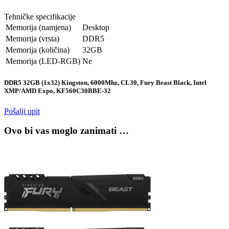
Tehničke specifikacije
Memorija (namjena)
Desktop
Memorija (vrsta)
DDR5
Memorija (količina)
32GB
Memorija (LED-RGB)
Ne
DDR5 32GB (1x32) Kingston, 6000Mhz, CL30, Fury Beast Black, Intel
XMP/AMD Expo, KF560C30BBE-32
Pošalji upit
Ovo bi vas moglo zanimati …