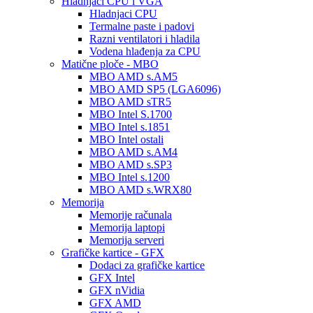
Hladnjaci CPU i VGA
Hladnjaci CPU
Termalne paste i padovi
Razni ventilatori i hladila
Vodena hlađenja za CPU
Matične ploče - MBO
MBO AMD s.AM5
MBO AMD SP5 (LGA6096)
MBO AMD sTR5
MBO Intel S.1700
MBO Intel s.1851
MBO Intel ostali
MBO AMD s.AM4
MBO AMD s.SP3
MBO Intel s.1200
MBO AMD s.WRX80
Memorija
Memorije računala
Memorija laptopi
Memorija serveri
Grafičke kartice - GFX
Dodaci za grafičke kartice
GFX Intel
GFX nVidia
GFX AMD