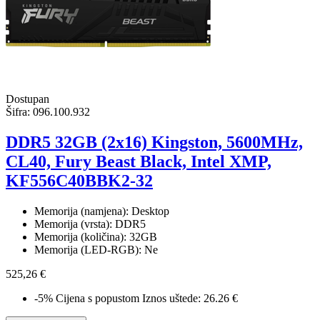
Dostupan
Šifra:
096.100.932
DDR5 32GB (2x16) Kingston, 5600MHz,
CL40, Fury Beast Black, Intel XMP,
KF556C40BBK2-32
Memorija (namjena): Desktop
Memorija (vrsta): DDR5
Memorija (količina): 32GB
Memorija (LED-RGB): Ne
525,26 €
-5%
Cijena s popustom
Iznos uštede: 26.26 €