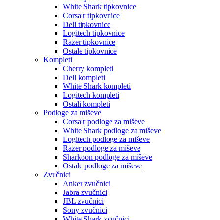
White Shark tipkovnice
Corsair tipkovnice
Dell tipkovnice
Logitech tipkovnice
Razer tipkovnice
Ostale tipkovnice
Kompleti
Cherry kompleti
Dell kompleti
White Shark kompleti
Logitech kompleti
Ostali kompleti
Podloge za miševe
Corsair podloge za miševe
White Shark podloge za miševe
Logitech podloge za miševe
Razer podloge za miševe
Sharkoon podloge za miševe
Ostale podloge za miševe
Zvučnici
Anker zvučnici
Jabra zvučnici
JBL zvučnici
Sony zvučnici
White Shark zvučnici