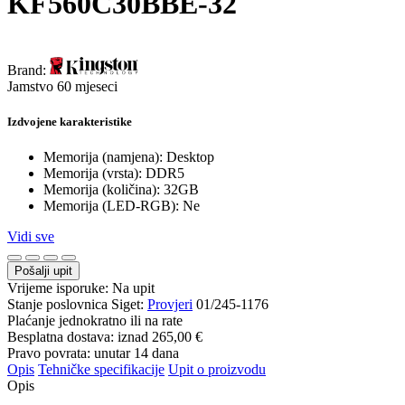
KF560C30BBE-32
Brand:
Jamstvo 60 mjeseci
Izdvojene karakteristike
Memorija (namjena): Desktop
Memorija (vrsta): DDR5
Memorija (količina): 32GB
Memorija (LED-RGB): Ne
Vidi sve
Pošalji upit
Vrijeme isporuke:
Na upit
Stanje poslovnica Siget:
Provjeri
01/245-1176
Plaćanje jednokratno ili na rate
Besplatna dostava: iznad
265,00 €
Pravo povrata: unutar 14 dana
Opis
Tehničke specifikacije
Upit o proizvodu
Opis