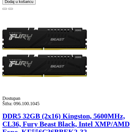
Dodaj u košaricu
Dostupan
Šifra:
096.100.1045
DDR5 32GB (2x16) Kingston, 5600MHz,
CL36, Fury Beast Black, Intel XMP/AMD
Expo, KF556C36BBEK2-32