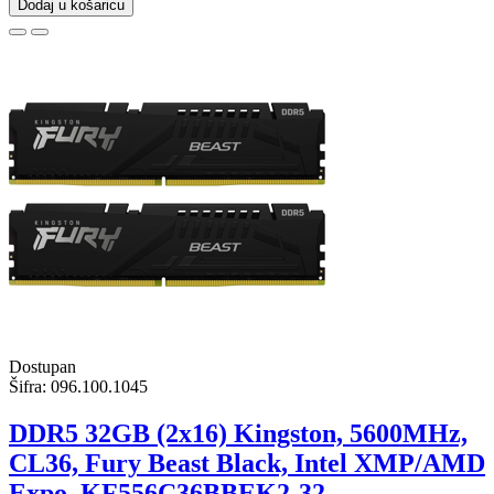
Dodaj u košaricu
Dostupan
Šifra:
096.100.1045
DDR5 32GB (2x16) Kingston, 5600MHz,
CL36, Fury Beast Black, Intel XMP/AMD
Expo, KF556C36BBEK2-32