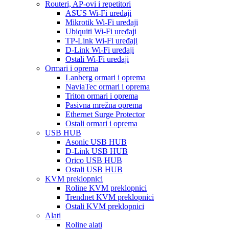
Routeri, AP-ovi i repetitori
ASUS Wi-Fi uređaji
Mikrotik Wi-Fi uređaji
Ubiquiti Wi-Fi uređaji
TP-Link Wi-Fi uređaji
D-Link Wi-Fi uređaji
Ostali Wi-Fi uređaji
Ormari i oprema
Lanberg ormari i oprema
NaviaTec ormari i oprema
Triton ormari i oprema
Pasivna mrežna oprema
Ethernet Surge Protector
Ostali ormari i oprema
USB HUB
Asonic USB HUB
D-Link USB HUB
Orico USB HUB
Ostali USB HUB
KVM preklopnici
Roline KVM preklopnici
Trendnet KVM preklopnici
Ostali KVM preklopnici
Alati
Roline alati