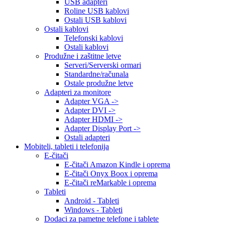
USB adapteri
Roline USB kablovi
Ostali USB kablovi
Ostali kablovi
Telefonski kablovi
Ostali kablovi
Produžne i zaštitne letve
Serveri/Serverski ormari
Standardne/računala
Ostale produžne letve
Adapteri za monitore
Adapter VGA ->
Adapter DVI ->
Adapter HDMI ->
Adapter Display Port ->
Ostali adapteri
Mobiteli, tableti i telefonija
E-čitači
E-čitači Amazon Kindle i oprema
E-čitači Onyx Boox i oprema
E-čitači reMarkable i oprema
Tableti
Android - Tableti
Windows - Tableti
Dodaci za pametne telefone i tablete