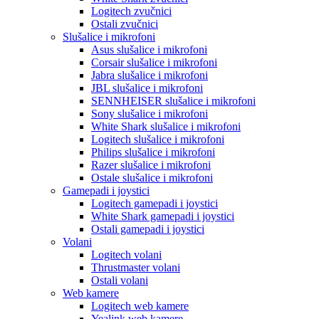
Logitech zvučnici
Ostali zvučnici
Slušalice i mikrofoni
Asus slušalice i mikrofoni
Corsair slušalice i mikrofoni
Jabra slušalice i mikrofoni
JBL slušalice i mikrofoni
SENNHEISER slušalice i mikrofoni
Sony slušalice i mikrofoni
White Shark slušalice i mikrofoni
Logitech slušalice i mikrofoni
Philips slušalice i mikrofoni
Razer slušalice i mikrofoni
Ostale slušalice i mikrofoni
Gamepadi i joystici
Logitech gamepadi i joystici
White Shark gamepadi i joystici
Ostali gamepadi i joystici
Volani
Logitech volani
Thrustmaster volani
Ostali volani
Web kamere
Logitech web kamere
Yealink web kamere