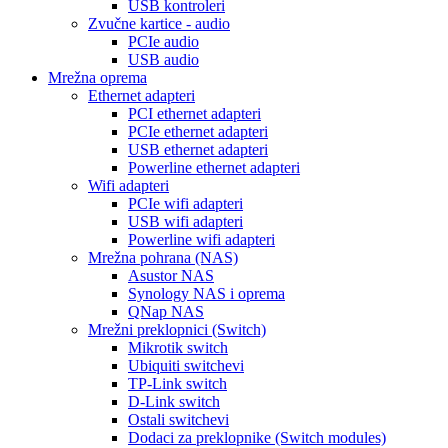
USB kontroleri
Zvučne kartice - audio
PCIe audio
USB audio
Mrežna oprema
Ethernet adapteri
PCI ethernet adapteri
PCIe ethernet adapteri
USB ethernet adapteri
Powerline ethernet adapteri
Wifi adapteri
PCIe wifi adapteri
USB wifi adapteri
Powerline wifi adapteri
Mrežna pohrana (NAS)
Asustor NAS
Synology NAS i oprema
QNap NAS
Mrežni preklopnici (Switch)
Mikrotik switch
Ubiquiti switchevi
TP-Link switch
D-Link switch
Ostali switchevi
Dodaci za preklopnike (Switch modules)