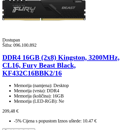
Dostupan
Šifra:
096.100.892
DDR4 16GB (2x8) Kingston, 3200MHz,
CL16, Fury Beast Black,
KF432C16BBK2/16
Memorija (namjena): Desktop
Memorija (vrsta): DDR4
Memorija (količina): 16GB
Memorija (LED-RGB): Ne
209,48 €
-5%
Cijena s popustom
Iznos uštede: 10.47 €