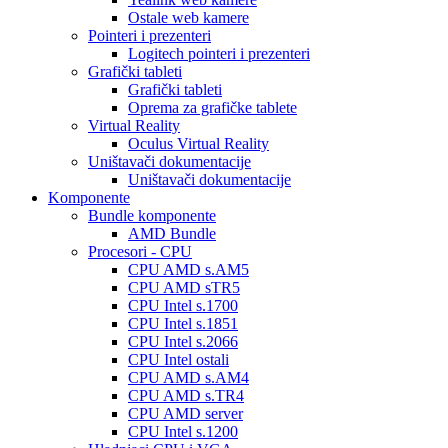
Ostale web kamere
Pointeri i prezenteri
Logitech pointeri i prezenteri
Grafički tableti
Grafički tableti
Oprema za grafičke tablete
Virtual Reality
Oculus Virtual Reality
Uništavači dokumentacije
Uništavači dokumentacije
Komponente
Bundle komponente
AMD Bundle
Procesori - CPU
CPU AMD s.AM5
CPU AMD sTR5
CPU Intel s.1700
CPU Intel s.1851
CPU Intel s.2066
CPU Intel ostali
CPU AMD s.AM4
CPU AMD s.TR4
CPU AMD server
CPU Intel s.1200