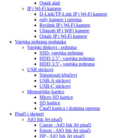
Ostali alati
IP i Wi-Fi kamere
D-Link/TP-Link IP i Wi-Fi kamere
eufy kamere i oprema
Reolink IP i Wi-Fi kamere
Ubiquiti IP i WiFi kamere
Ostale IP i Wi-Fi kamere
Vanjska pohrana podataka
Vanjski diskovi - pohrana
SSD- vanjska pohrana
HDD 2.5"- vanjska pohrana
HDD 3.5"- vanjska pohrana
USB stickovi
Sigurnosni ključevi
USB-A stickovi
USB-C stickovi
Memorijske kartice
Micro SD kartice
SD kartice
Čitači kartica i dodatna oprema
Pisači i skeneri
AiO Ink Jet pisači
Canon - AiO Ink Jet pisači
Epson - AiO Ink Jet pisači
HP - AiO Ink Jet pisači