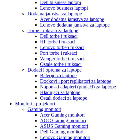
Dell business laptopi
Lenovo business laptopi
Dodatna jamstva za laptope
Acer dodatna jamstva za laptope
Lenovo dodatna jamstva za laptope
Torbe i ruksaci za laptope
Dell torbe i ruksaci
HP torbe i ruksaci
Lenovo torbe i ruksaci
Port torbe i ruksaci
Wenger torbe i ruksaci
Ostale torbe i ruksaci
Dodaci i oprema za laptope
Baterije za laptope
Dockovi i port replikatori za laptope
Naponski adapteri (punjači) za laptope
Hladnjaci za laptope
Ostali dodaci za laptope
Monitori i projektori
Gaming monitori
Acer Gaming monitori
AOC Gaming monitori
ASUS Gaming monitori
Dell Gaming monitori
Lenovo Gaming monitori