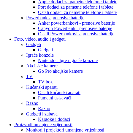
Apple dodaci za pametne telefone i tablete
Port dodaci za pametne telefone i tablete
Ostali dodaci za pametne telefone i tablete
Powerbank - prenosive baterije
Anker powerbankovi - prenosive baterije
Canyon Powerbank - prenosive baterije
Ostali Powerbankovi - prenosive baterije
Foto, video, audio i gadgeti
Gadgeti
Gadgeti
Igraće konzole
Nintendo - Igre i igrače konzole
Akcijske kamere
Go Pro akcijske kamere
TV
TV box
Kućanski aparati
Ostali kućanski aparati
Pametni usisavači
Razno
Razno
Gadgeti i zabava
Karaoke i dodaci
Proizvodi umanjene vrijednosti
Monitori i projektori umanjene vrijednosti