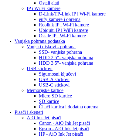
Ostali alati
IP i Wi-Fi kamere
D-Link/TP-Link IP i Wi-Fi kamere
eufy kamere i oprema
Reolink IP i Wi-Fi kamere
Ubiquiti IP i WiFi kamere
Ostale IP i Wi-Fi kamere
Vanjska pohrana podataka
Vanjski diskovi - pohrana
SSD- vanjska pohrana
HDD 2.5"- vanjska pohrana
HDD 3.5"- vanjska pohrana
USB stickovi
Sigurnosni ključevi
USB-A stickovi
USB-C stickovi
Memorijske kartice
Micro SD kartice
SD kartice
Čitači kartica i dodatna oprema
Pisači i skeneri
AiO Ink Jet pisači
Canon - AiO Ink Jet pisači
Epson - AiO Ink Jet pisači
HP - AiO Ink Jet pisači