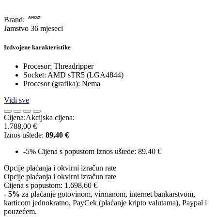
Brand:
Jamstvo 36 mjeseci
Izdvojene karakteristike
Procesor: Threadripper
Socket: AMD sTR5 (LGA4844)
Procesor (grafika): Nema
Vidi sve
Cijena:
Akcijska cijena:
1.788,00 €
Iznos uštede:
89,40 €
-5%
Cijena s popustom
Iznos uštede: 89.40 €
Opcije plaćanja i okvirni izračun rate
Opcije plaćanja i okvirni izračun rate
Cijena s popustom:
1.698,60 €
- 5%
za plaćanje gotovinom, virmanom, internet bankarstvom,
karticom jednokratno, PayCek (plaćanje kripto valutama), Paypal i
pouzećem.