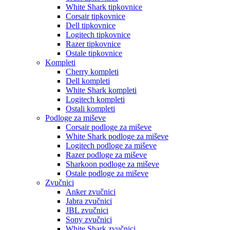
White Shark tipkovnice
Corsair tipkovnice
Dell tipkovnice
Logitech tipkovnice
Razer tipkovnice
Ostale tipkovnice
Kompleti
Cherry kompleti
Dell kompleti
White Shark kompleti
Logitech kompleti
Ostali kompleti
Podloge za miševe
Corsair podloge za miševe
White Shark podloge za miševe
Logitech podloge za miševe
Razer podloge za miševe
Sharkoon podloge za miševe
Ostale podloge za miševe
Zvučnici
Anker zvučnici
Jabra zvučnici
JBL zvučnici
Sony zvučnici
White Shark zvučnici