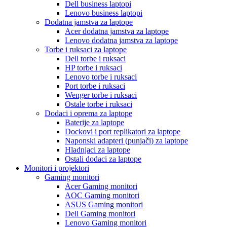
Dell business laptopi
Lenovo business laptopi
Dodatna jamstva za laptope
Acer dodatna jamstva za laptope
Lenovo dodatna jamstva za laptope
Torbe i ruksaci za laptope
Dell torbe i ruksaci
HP torbe i ruksaci
Lenovo torbe i ruksaci
Port torbe i ruksaci
Wenger torbe i ruksaci
Ostale torbe i ruksaci
Dodaci i oprema za laptope
Baterije za laptope
Dockovi i port replikatori za laptope
Naponski adapteri (punjači) za laptope
Hladnjaci za laptope
Ostali dodaci za laptope
Monitori i projektori
Gaming monitori
Acer Gaming monitori
AOC Gaming monitori
ASUS Gaming monitori
Dell Gaming monitori
Lenovo Gaming monitori