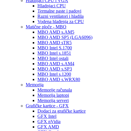
Hladnjaci CPU i VGA
Hladnjaci CPU
Termalne paste i padovi
Razni ventilatori i hladila
Vodena hlađenja za CPU
Matične ploče - MBO
MBO AMD s.AM5
MBO AMD SP5 (LGA6096)
MBO AMD sTR5
MBO Intel S.1700
MBO Intel s.1851
MBO Intel ostali
MBO AMD s.AM4
MBO AMD s.SP3
MBO Intel s.1200
MBO AMD s.WRX80
Memorija
Memorije računala
Memorija laptopi
Memorija serveri
Grafičke kartice - GFX
Dodaci za grafičke kartice
GFX Intel
GFX nVidia
GFX AMD