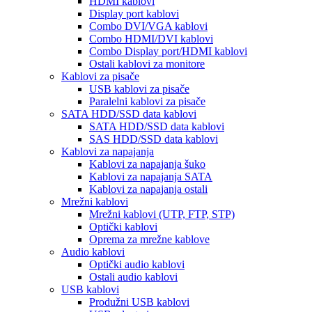
HDMI kablovi
Display port kablovi
Combo DVI/VGA kablovi
Combo HDMI/DVI kablovi
Combo Display port/HDMI kablovi
Ostali kablovi za monitore
Kablovi za pisače
USB kablovi za pisače
Paralelni kablovi za pisače
SATA HDD/SSD data kablovi
SATA HDD/SSD data kablovi
SAS HDD/SSD data kablovi
Kablovi za napajanja
Kablovi za napajanja šuko
Kablovi za napajanja SATA
Kablovi za napajanja ostali
Mrežni kablovi
Mrežni kablovi (UTP, FTP, STP)
Optički kablovi
Oprema za mrežne kablove
Audio kablovi
Optički audio kablovi
Ostali audio kablovi
USB kablovi
Produžni USB kablovi