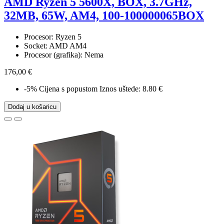
AMD Ryzen 5 5600X, BOX, 3.7GHz,
32MB, 65W, AM4, 100-100000065BOX
Procesor: Ryzen 5
Socket: AMD AM4
Procesor (grafika): Nema
176,00 €
-5%
Cijena s popustom
Iznos uštede: 8.80 €
Dodaj u košaricu