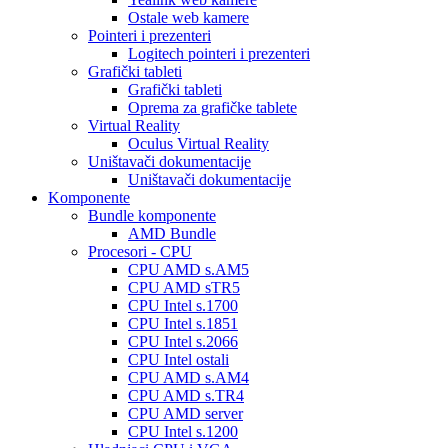
Ostale web kamere
Pointeri i prezenteri
Logitech pointeri i prezenteri
Grafički tableti
Grafički tableti
Oprema za grafičke tablete
Virtual Reality
Oculus Virtual Reality
Uništavači dokumentacije
Uništavači dokumentacije
Komponente
Bundle komponente
AMD Bundle
Procesori - CPU
CPU AMD s.AM5
CPU AMD sTR5
CPU Intel s.1700
CPU Intel s.1851
CPU Intel s.2066
CPU Intel ostali
CPU AMD s.AM4
CPU AMD s.TR4
CPU AMD server
CPU Intel s.1200