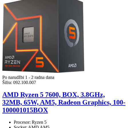
Po narudžbi 1 - 2 radna dana
Šifra:
092.100.007
AMD Ryzen 5 7600, BOX, 3.8GHz,
32MB, 65W, AM5, Radeon Graphics, 100-
100001015BOX
Procesor: Ryzen 5
Socket: AMD AM5