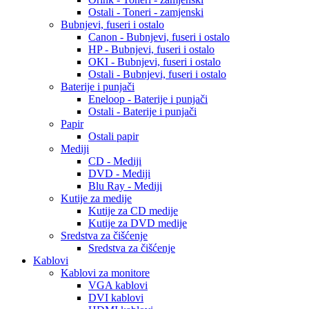
Ostali - Toneri - zamjenski
Bubnjevi, fuseri i ostalo
Canon - Bubnjevi, fuseri i ostalo
HP - Bubnjevi, fuseri i ostalo
OKI - Bubnjevi, fuseri i ostalo
Ostali - Bubnjevi, fuseri i ostalo
Baterije i punjači
Eneloop - Baterije i punjači
Ostali - Baterije i punjači
Papir
Ostali papir
Mediji
CD - Mediji
DVD - Mediji
Blu Ray - Mediji
Kutije za medije
Kutije za CD medije
Kutije za DVD medije
Sredstva za čišćenje
Sredstva za čišćenje
Kablovi
Kablovi za monitore
VGA kablovi
DVI kablovi