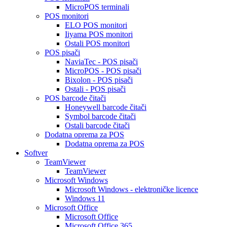
MicroPOS terminali
POS monitori
ELO POS monitori
Iiyama POS monitori
Ostali POS monitori
POS pisači
NaviaTec - POS pisači
MicroPOS - POS pisači
Bixolon - POS pisači
Ostali - POS pisači
POS barcode čitači
Honeywell barcode čitači
Symbol barcode čitači
Ostali barcode čitači
Dodatna oprema za POS
Dodatna oprema za POS
Softver
TeamViewer
TeamViewer
Microsoft Windows
Microsoft Windows - elektroničke licence
Windows 11
Microsoft Office
Microsoft Office
Microsoft Office 365