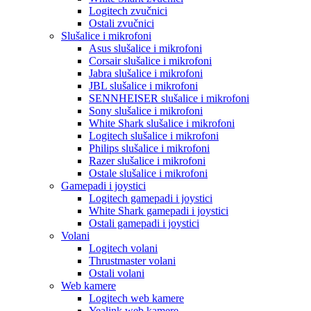
Logitech zvučnici
Ostali zvučnici
Slušalice i mikrofoni
Asus slušalice i mikrofoni
Corsair slušalice i mikrofoni
Jabra slušalice i mikrofoni
JBL slušalice i mikrofoni
SENNHEISER slušalice i mikrofoni
Sony slušalice i mikrofoni
White Shark slušalice i mikrofoni
Logitech slušalice i mikrofoni
Philips slušalice i mikrofoni
Razer slušalice i mikrofoni
Ostale slušalice i mikrofoni
Gamepadi i joystici
Logitech gamepadi i joystici
White Shark gamepadi i joystici
Ostali gamepadi i joystici
Volani
Logitech volani
Thrustmaster volani
Ostali volani
Web kamere
Logitech web kamere
Yealink web kamere