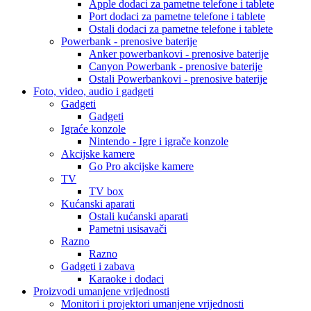
Apple dodaci za pametne telefone i tablete
Port dodaci za pametne telefone i tablete
Ostali dodaci za pametne telefone i tablete
Powerbank - prenosive baterije
Anker powerbankovi - prenosive baterije
Canyon Powerbank - prenosive baterije
Ostali Powerbankovi - prenosive baterije
Foto, video, audio i gadgeti
Gadgeti
Gadgeti
Igraće konzole
Nintendo - Igre i igrače konzole
Akcijske kamere
Go Pro akcijske kamere
TV
TV box
Kućanski aparati
Ostali kućanski aparati
Pametni usisavači
Razno
Razno
Gadgeti i zabava
Karaoke i dodaci
Proizvodi umanjene vrijednosti
Monitori i projektori umanjene vrijednosti