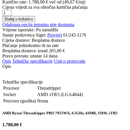
Kartično rate:
1.788,00 €
već od (49,67 €/mj)
Cijena vrijedi za sva obročna kartična plaćanja.
Dodaj u košaricu
Odabrana opcija trenutno nije dostupna
Vrijeme isporuke:
Po narudžbi
Stanje poslovnica Siget:
Provjeri
01/245-1176
Cijena dostave:
Besplatna dostava
Plaćanje jednokratno ili na rate
Besplatna dostava: iznad
265,00 €
Pravo povrata: unutar 14 dana
Opis
Tehničke specifikacije
Upit o proizvodu
Opis
Tehničke specifikacije
Procesor
Threadripper
Socket
AMD sTR5 (LGA4844)
Procesor (grafika)
Nema
AMD Ryzen Threadripper PRO 7955WX, 4.5GHz, 64MB, 350W, sTR5
1.788,00 €