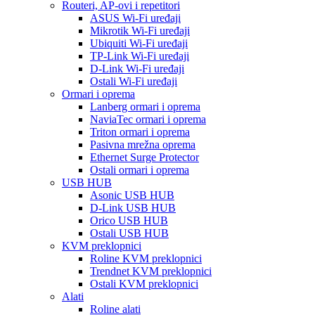
Routeri, AP-ovi i repetitori
ASUS Wi-Fi uređaji
Mikrotik Wi-Fi uređaji
Ubiquiti Wi-Fi uređaji
TP-Link Wi-Fi uređaji
D-Link Wi-Fi uređaji
Ostali Wi-Fi uređaji
Ormari i oprema
Lanberg ormari i oprema
NaviaTec ormari i oprema
Triton ormari i oprema
Pasivna mrežna oprema
Ethernet Surge Protector
Ostali ormari i oprema
USB HUB
Asonic USB HUB
D-Link USB HUB
Orico USB HUB
Ostali USB HUB
KVM preklopnici
Roline KVM preklopnici
Trendnet KVM preklopnici
Ostali KVM preklopnici
Alati
Roline alati