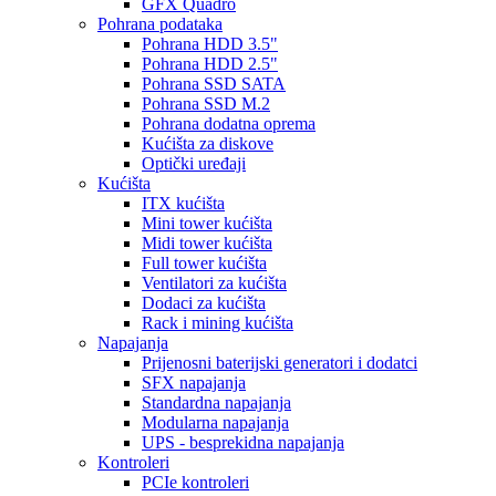
GFX Quadro
Pohrana podataka
Pohrana HDD 3.5"
Pohrana HDD 2.5"
Pohrana SSD SATA
Pohrana SSD M.2
Pohrana dodatna oprema
Kućišta za diskove
Optički uređaji
Kućišta
ITX kućišta
Mini tower kućišta
Midi tower kućišta
Full tower kućišta
Ventilatori za kućišta
Dodaci za kućišta
Rack i mining kućišta
Napajanja
Prijenosni baterijski generatori i dodatci
SFX napajanja
Standardna napajanja
Modularna napajanja
UPS - besprekidna napajanja
Kontroleri
PCIe kontroleri