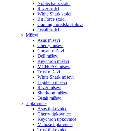
Noblechairs stolci
Razer stolci
White Shark stolci
Bit Force stolci
Gaming i uredski stolovi
Ostali stolci
Miševi
Asus miševi
Cherry miševi
Corsair miševi
Dell miševi
Keychron miševi
MCHOSE miševi
Trust miševi
White Shark miševi
Logitech miševi
Razer miševi
Sharkoon miševi
Ostali miševi
Tipkovnice
Asus tipkovnice
Cherry tipkovnice
Keychron tipkovnice
Mchose tipkovnice
Trust tipkovnice