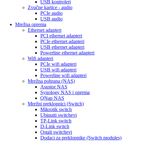
USB kontroleri
Zvučne kartice - audio
PCIe audio
USB audio
Mrežna oprema
Ethernet adapteri
PCI ethernet adapteri
PCIe ethernet adapteri
USB ethernet adapteri
Powerline ethernet adapteri
Wifi adapteri
PCIe wifi adapteri
USB wifi adapteri
Powerline wifi adapteri
Mrežna pohrana (NAS)
Asustor NAS
Synology NAS i oprema
QNap NAS
Mrežni preklopnici (Switch)
Mikrotik switch
Ubiquiti switchevi
TP-Link switch
D-Link switch
Ostali switchevi
Dodaci za preklopnike (Switch modules)