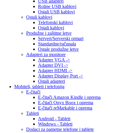
USB adapteri
Roline USB kablovi
Ostali USB kablovi
Ostali kablovi
Telefonski kablovi
Ostali kablovi
Produžne i zaštitne letve
Serveri/Serverski ormari
Standardne/računala
Ostale produžne letve
Adapteri za monitore
Adapter VGA ->
Adapter DVI ->
Adapter HDMI ->
Adapter Display Port ->
Ostali adapteri
Mobiteli, tableti i telefonija
E-čitači
E-čitači Amazon Kindle i oprema
E-čitači Onyx Boox i oprema
E-čitači reMarkable i oprema
Tableti
Android - Tableti
Windows - Tableti
Dodaci za pametne telefone i tablete