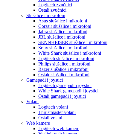
Logitech zvučnici
Ostali zvučnici
Slušalice i mikrofoni
Asus slušalice i mikrofoni
Corsair slušalice i mikrofoni
Jabra slušalice i mikrofoni
JBL slušalice i mikrofoni
SENNHEISER slušalice i mikrofoni
Sony slušalice i mikrofoni
White Shark slušalice i mikrofoni
Logitech slušalice i mikrofoni
Philips slušalice i mikrofoni
Razer slušalice i mikrofoni
Ostale slušalice i mikrofoni
Gamepadi i joystici
Logitech gamepadi i joystici
White Shark gamepadi i joystici
Ostali gamepadi i joystici
Volani
Logitech volani
Thrustmaster volani
Ostali volani
Web kamere
Logitech web kamere
Yealink web kamere