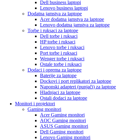
Dell business laptopi
Lenovo business laptopi
Dodatna jamstva za laptope
Acer dodatna jamstva za laptope
Lenovo dodatna jamstva za laptope
Torbe i ruksaci za laptope
Dell torbe i ruksaci
HP torbe i ruksaci
Lenovo torbe i ruksaci
Port torbe i ruksaci
Wenger torbe i ruksaci
Ostale torbe i ruksaci
Dodaci i oprema za laptope
Baterije za laptope
Dockovi i port replikatori za laptope
Naponski adapteri (punjači) za laptope
Hladnjaci za laptope
Ostali dodaci za laptope
Monitori i projektori
Gaming monitori
Acer Gaming monitori
AOC Gaming monitori
ASUS Gaming monitori
Dell Gaming monitori
Lenovo Gaming monitori