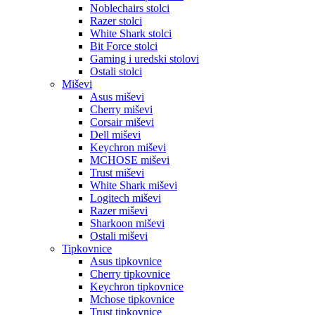
Noblechairs stolci
Razer stolci
White Shark stolci
Bit Force stolci
Gaming i uredski stolovi
Ostali stolci
Miševi
Asus miševi
Cherry miševi
Corsair miševi
Dell miševi
Keychron miševi
MCHOSE miševi
Trust miševi
White Shark miševi
Logitech miševi
Razer miševi
Sharkoon miševi
Ostali miševi
Tipkovnice
Asus tipkovnice
Cherry tipkovnice
Keychron tipkovnice
Mchose tipkovnice
Trust tipkovnice