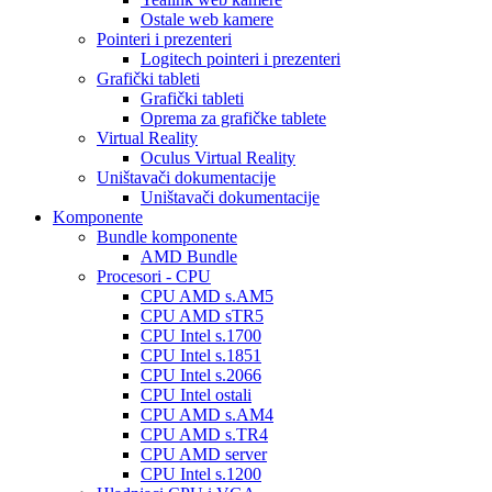
Ostale web kamere
Pointeri i prezenteri
Logitech pointeri i prezenteri
Grafički tableti
Grafički tableti
Oprema za grafičke tablete
Virtual Reality
Oculus Virtual Reality
Uništavači dokumentacije
Uništavači dokumentacije
Komponente
Bundle komponente
AMD Bundle
Procesori - CPU
CPU AMD s.AM5
CPU AMD sTR5
CPU Intel s.1700
CPU Intel s.1851
CPU Intel s.2066
CPU Intel ostali
CPU AMD s.AM4
CPU AMD s.TR4
CPU AMD server
CPU Intel s.1200