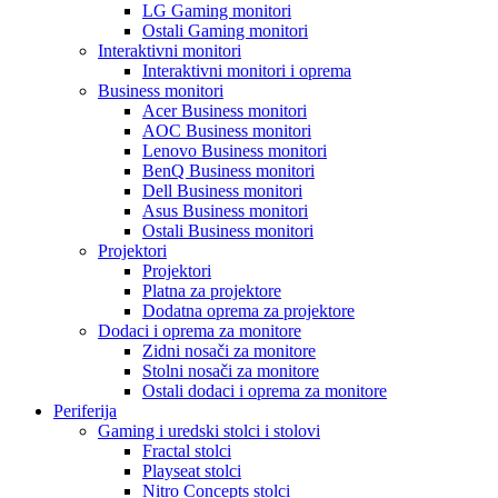
LG Gaming monitori
Ostali Gaming monitori
Interaktivni monitori
Interaktivni monitori i oprema
Business monitori
Acer Business monitori
AOC Business monitori
Lenovo Business monitori
BenQ Business monitori
Dell Business monitori
Asus Business monitori
Ostali Business monitori
Projektori
Projektori
Platna za projektore
Dodatna oprema za projektore
Dodaci i oprema za monitore
Zidni nosači za monitore
Stolni nosači za monitore
Ostali dodaci i oprema za monitore
Periferija
Gaming i uredski stolci i stolovi
Fractal stolci
Playseat stolci
Nitro Concepts stolci