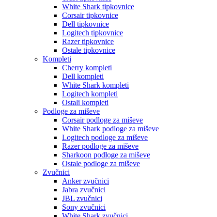
White Shark tipkovnice
Corsair tipkovnice
Dell tipkovnice
Logitech tipkovnice
Razer tipkovnice
Ostale tipkovnice
Kompleti
Cherry kompleti
Dell kompleti
White Shark kompleti
Logitech kompleti
Ostali kompleti
Podloge za miševe
Corsair podloge za miševe
White Shark podloge za miševe
Logitech podloge za miševe
Razer podloge za miševe
Sharkoon podloge za miševe
Ostale podloge za miševe
Zvučnici
Anker zvučnici
Jabra zvučnici
JBL zvučnici
Sony zvučnici
White Shark zvučnici