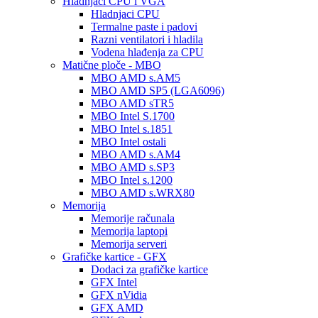
Hladnjaci CPU i VGA
Hladnjaci CPU
Termalne paste i padovi
Razni ventilatori i hladila
Vodena hlađenja za CPU
Matične ploče - MBO
MBO AMD s.AM5
MBO AMD SP5 (LGA6096)
MBO AMD sTR5
MBO Intel S.1700
MBO Intel s.1851
MBO Intel ostali
MBO AMD s.AM4
MBO AMD s.SP3
MBO Intel s.1200
MBO AMD s.WRX80
Memorija
Memorije računala
Memorija laptopi
Memorija serveri
Grafičke kartice - GFX
Dodaci za grafičke kartice
GFX Intel
GFX nVidia
GFX AMD