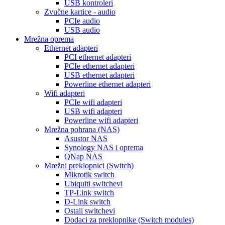
USB kontroleri
Zvučne kartice - audio
PCIe audio
USB audio
Mrežna oprema
Ethernet adapteri
PCI ethernet adapteri
PCIe ethernet adapteri
USB ethernet adapteri
Powerline ethernet adapteri
Wifi adapteri
PCIe wifi adapteri
USB wifi adapteri
Powerline wifi adapteri
Mrežna pohrana (NAS)
Asustor NAS
Synology NAS i oprema
QNap NAS
Mrežni preklopnici (Switch)
Mikrotik switch
Ubiquiti switchevi
TP-Link switch
D-Link switch
Ostali switchevi
Dodaci za preklopnike (Switch modules)