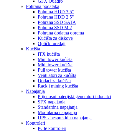
GFX Quadro
Pohrana podataka
Pohrana HDD 3.5"
Pohrana HDD 2.5"
Pohrana SSD SATA
Pohrana SSD M.2
Pohrana dodatna oprema
Kućišta za diskove
Optički uređaji
Kućišta
ITX kućišta
Mini tower kućišta
Midi tower kućišta
Full tower kućišta
Ventilatori za kućišta
Dodaci za kućišta
Rack i mining kućišta
Napajanja
Prijenosni baterijski generatori i dodatci
SFX napajanja
Standardna napajanja
Modularna napajanja
UPS - besprekidna napajanja
Kontroleri
PCIe kontroleri