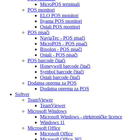
MicroPOS terminali
POS monitori
ELO POS monitori
Iiyama POS monitori
Ostali POS monitori
POS pisači
NaviaTec - POS pisači
MicroPOS - POS pisači
Bixolon - POS pisači
Ostali - POS pisači
POS barcode čitači
Honeywell barcode čitači
Symbol barcode čitači
Ostali barcode čitači
Dodatna oprema za POS
Dodatna oprema za POS
Softver
TeamViewer
TeamViewer
Microsoft Windows
Microsoft Windows - elektroničke licence
Windows 11
Microsoft Office
Microsoft Office
Microsoft Office 365