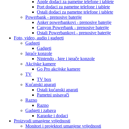
Apple dodaci za pametne telefone i tablete
Port dodaci za pametne telefone i tablete
Ostali dodaci za pametne telefone i tablete
Powerbank - prenosive baterije
Anker powerbankovi - prenosive baterije
Canyon Powerbank - prenosive baterije
Ostali Powerbankovi - prenosive baterije
Foto, video, audio i gadgeti
Gadgeti
Gadgeti
Igraće konzole
Nintendo - Igre i igrače konzole
Akcijske kamere
Go Pro akcijske kamere
TV
TV box
Kućanski aparati
Ostali kućanski aparati
Pametni usisavači
Razno
Razno
Gadgeti i zabava
Karaoke i dodaci
Proizvodi umanjene vrijednosti
Monitori i projektori umanjene vrijednosti