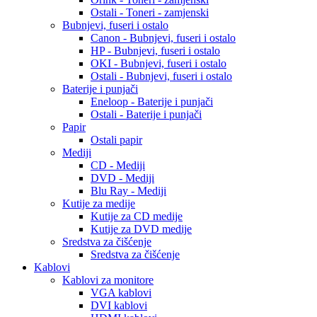
Ostali - Toneri - zamjenski
Bubnjevi, fuseri i ostalo
Canon - Bubnjevi, fuseri i ostalo
HP - Bubnjevi, fuseri i ostalo
OKI - Bubnjevi, fuseri i ostalo
Ostali - Bubnjevi, fuseri i ostalo
Baterije i punjači
Eneloop - Baterije i punjači
Ostali - Baterije i punjači
Papir
Ostali papir
Mediji
CD - Mediji
DVD - Mediji
Blu Ray - Mediji
Kutije za medije
Kutije za CD medije
Kutije za DVD medije
Sredstva za čišćenje
Sredstva za čišćenje
Kablovi
Kablovi za monitore
VGA kablovi
DVI kablovi