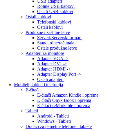
USB adapteri
Roline USB kablovi
Ostali USB kablovi
Ostali kablovi
Telefonski kablovi
Ostali kablovi
Produžne i zaštitne letve
Serveri/Serverski ormari
Standardne/računala
Ostale produžne letve
Adapteri za monitore
Adapter VGA ->
Adapter DVI ->
Adapter HDMI ->
Adapter Display Port ->
Ostali adapteri
Mobiteli, tableti i telefonija
E-čitači
E-čitači Amazon Kindle i oprema
E-čitači Onyx Boox i oprema
E-čitači reMarkable i oprema
Tableti
Android - Tableti
Windows - Tableti
Dodaci za pametne telefone i tablete