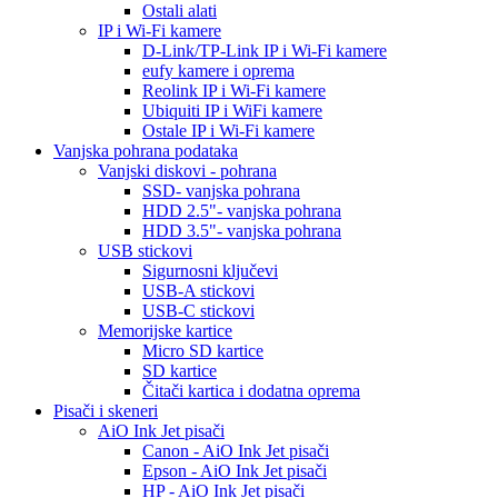
Ostali alati
IP i Wi-Fi kamere
D-Link/TP-Link IP i Wi-Fi kamere
eufy kamere i oprema
Reolink IP i Wi-Fi kamere
Ubiquiti IP i WiFi kamere
Ostale IP i Wi-Fi kamere
Vanjska pohrana podataka
Vanjski diskovi - pohrana
SSD- vanjska pohrana
HDD 2.5"- vanjska pohrana
HDD 3.5"- vanjska pohrana
USB stickovi
Sigurnosni ključevi
USB-A stickovi
USB-C stickovi
Memorijske kartice
Micro SD kartice
SD kartice
Čitači kartica i dodatna oprema
Pisači i skeneri
AiO Ink Jet pisači
Canon - AiO Ink Jet pisači
Epson - AiO Ink Jet pisači
HP - AiO Ink Jet pisači