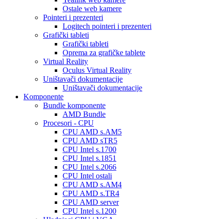
Ostale web kamere
Pointeri i prezenteri
Logitech pointeri i prezenteri
Grafički tableti
Grafički tableti
Oprema za grafičke tablete
Virtual Reality
Oculus Virtual Reality
Uništavači dokumentacije
Uništavači dokumentacije
Komponente
Bundle komponente
AMD Bundle
Procesori - CPU
CPU AMD s.AM5
CPU AMD sTR5
CPU Intel s.1700
CPU Intel s.1851
CPU Intel s.2066
CPU Intel ostali
CPU AMD s.AM4
CPU AMD s.TR4
CPU AMD server
CPU Intel s.1200