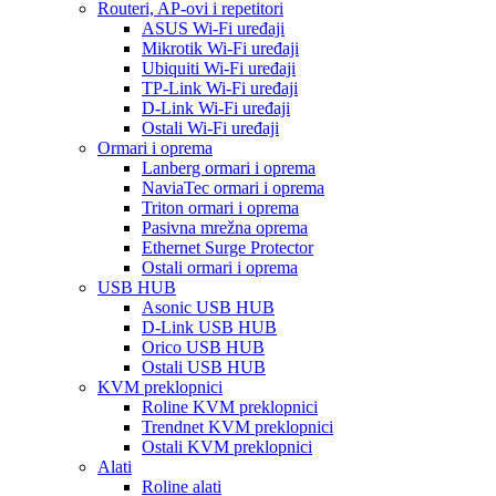
Routeri, AP-ovi i repetitori
ASUS Wi-Fi uređaji
Mikrotik Wi-Fi uređaji
Ubiquiti Wi-Fi uređaji
TP-Link Wi-Fi uređaji
D-Link Wi-Fi uređaji
Ostali Wi-Fi uređaji
Ormari i oprema
Lanberg ormari i oprema
NaviaTec ormari i oprema
Triton ormari i oprema
Pasivna mrežna oprema
Ethernet Surge Protector
Ostali ormari i oprema
USB HUB
Asonic USB HUB
D-Link USB HUB
Orico USB HUB
Ostali USB HUB
KVM preklopnici
Roline KVM preklopnici
Trendnet KVM preklopnici
Ostali KVM preklopnici
Alati
Roline alati