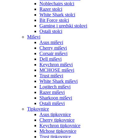
Noblechairs stolci
Razer stolci
White Shark stolci
Bit Force stolci
Gaming i uredski stolovi
Ostali stolci
Miševi
Asus miševi
Cherry miševi
Corsair miševi
Dell miševi
Keychron miševi
MCHOSE miševi
Trust miševi
White Shark miševi
Logitech miševi
Razer miševi
Sharkoon miševi
Ostali miševi
Tipkovnice
Asus tipkovnice
Cherry tipkovnice
Keychron tipkovnice
Mchose tipkovnice
Trust tipkovnice