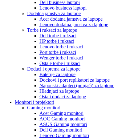
Dell business laptopi
Lenovo business laptopi
Dodatna jamstva za laptope
Acer dodatna jamstva za laptope
Lenovo dodatna jamstva za laptope
Torbe i ruksaci za laptope
Dell torbe i ruksaci
HP torbe i ruksaci
Lenovo torbe i ruksaci
Port torbe i ruksaci
Wenger torbe i ruksaci
Ostale torbe i ruksaci
Dodaci i oprema za laptope
Baterije za laptope
Dockovi i port replikatori za laptope
Naponski adapteri (punjači) za laptope
Hladnjaci za laptope
Ostali dodaci za laptope
Monitori i projektori
Gaming monitori
Acer Gaming monitori
AOC Gaming monitori
ASUS Gaming monitori
Dell Gaming monitori
Lenovo Gaming monitori