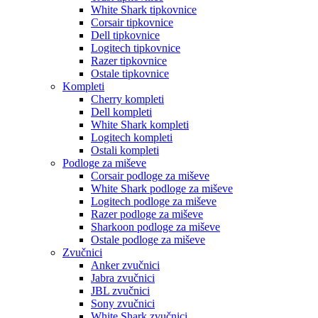
White Shark tipkovnice
Corsair tipkovnice
Dell tipkovnice
Logitech tipkovnice
Razer tipkovnice
Ostale tipkovnice
Kompleti
Cherry kompleti
Dell kompleti
White Shark kompleti
Logitech kompleti
Ostali kompleti
Podloge za miševe
Corsair podloge za miševe
White Shark podloge za miševe
Logitech podloge za miševe
Razer podloge za miševe
Sharkoon podloge za miševe
Ostale podloge za miševe
Zvučnici
Anker zvučnici
Jabra zvučnici
JBL zvučnici
Sony zvučnici
White Shark zvučnici