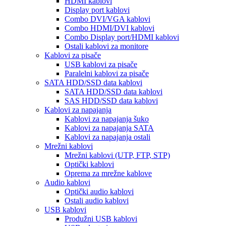
HDMI kablovi
Display port kablovi
Combo DVI/VGA kablovi
Combo HDMI/DVI kablovi
Combo Display port/HDMI kablovi
Ostali kablovi za monitore
Kablovi za pisače
USB kablovi za pisače
Paralelni kablovi za pisače
SATA HDD/SSD data kablovi
SATA HDD/SSD data kablovi
SAS HDD/SSD data kablovi
Kablovi za napajanja
Kablovi za napajanja šuko
Kablovi za napajanja SATA
Kablovi za napajanja ostali
Mrežni kablovi
Mrežni kablovi (UTP, FTP, STP)
Optički kablovi
Oprema za mrežne kablove
Audio kablovi
Optički audio kablovi
Ostali audio kablovi
USB kablovi
Produžni USB kablovi