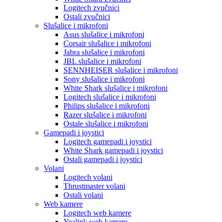
Logitech zvučnici
Ostali zvučnici
Slušalice i mikrofoni
Asus slušalice i mikrofoni
Corsair slušalice i mikrofoni
Jabra slušalice i mikrofoni
JBL slušalice i mikrofoni
SENNHEISER slušalice i mikrofoni
Sony slušalice i mikrofoni
White Shark slušalice i mikrofoni
Logitech slušalice i mikrofoni
Philips slušalice i mikrofoni
Razer slušalice i mikrofoni
Ostale slušalice i mikrofoni
Gamepadi i joystici
Logitech gamepadi i joystici
White Shark gamepadi i joystici
Ostali gamepadi i joystici
Volani
Logitech volani
Thrustmaster volani
Ostali volani
Web kamere
Logitech web kamere
Yealink web kamere