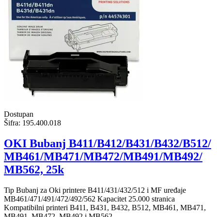
Dostupan
Šifra:
195.400.018
OKI Bubanj B411/B412/B431/B432/B512/
MB461/MB471/MB472/MB491/MB492/
MB562, 25k
Tip Bubanj za Oki printere B411/431/432/512 i MF uređaje
MB461/471/491/472/492/562 Kapacitet 25.000 stranica
Kompatibilni printeri B411, B431, B432, B512, MB461, MB471,
MB491, MB472, MB492 i MB562