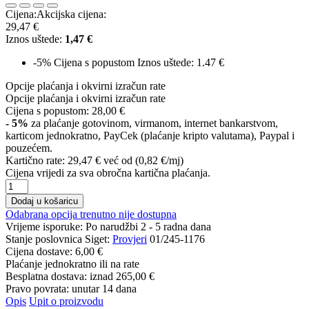
Cijena:
Akcijska cijena:
29,47 €
Iznos uštede:
1,47 €
-5%
Cijena s popustom
Iznos uštede: 1.47 €
Opcije plaćanja i okvirni izračun rate
Opcije plaćanja i okvirni izračun rate
Cijena s popustom:
28,00 €
- 5%
za plaćanje gotovinom, virmanom, internet bankarstvom,
karticom jednokratno, PayCek (plaćanje kripto valutama), Paypal i
pouzećem.
Kartično rate:
29,47 €
već od (0,82 €/mj)
Cijena vrijedi za sva obročna kartična plaćanja.
Dodaj u košaricu
Odabrana opcija trenutno nije dostupna
Vrijeme isporuke:
Po narudžbi 2 - 5 radna dana
Stanje poslovnica Siget:
Provjeri
01/245-1176
Cijena dostave:
6,00 €
Plaćanje jednokratno ili na rate
Besplatna dostava: iznad
265,00 €
Pravo povrata: unutar 14 dana
Opis
Upit o proizvodu