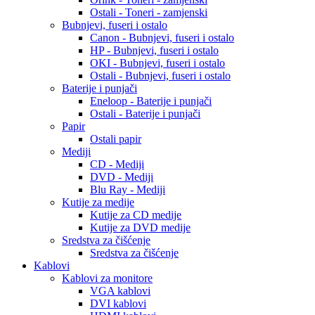
Ostali - Toneri - zamjenski
Bubnjevi, fuseri i ostalo
Canon - Bubnjevi, fuseri i ostalo
HP - Bubnjevi, fuseri i ostalo
OKI - Bubnjevi, fuseri i ostalo
Ostali - Bubnjevi, fuseri i ostalo
Baterije i punjači
Eneloop - Baterije i punjači
Ostali - Baterije i punjači
Papir
Ostali papir
Mediji
CD - Mediji
DVD - Mediji
Blu Ray - Mediji
Kutije za medije
Kutije za CD medije
Kutije za DVD medije
Sredstva za čišćenje
Sredstva za čišćenje
Kablovi
Kablovi za monitore
VGA kablovi
DVI kablovi