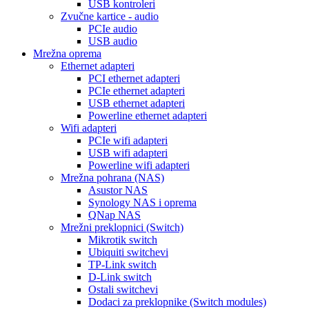
USB kontroleri
Zvučne kartice - audio
PCIe audio
USB audio
Mrežna oprema
Ethernet adapteri
PCI ethernet adapteri
PCIe ethernet adapteri
USB ethernet adapteri
Powerline ethernet adapteri
Wifi adapteri
PCIe wifi adapteri
USB wifi adapteri
Powerline wifi adapteri
Mrežna pohrana (NAS)
Asustor NAS
Synology NAS i oprema
QNap NAS
Mrežni preklopnici (Switch)
Mikrotik switch
Ubiquiti switchevi
TP-Link switch
D-Link switch
Ostali switchevi
Dodaci za preklopnike (Switch modules)