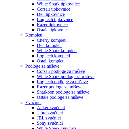
White Shark tipkovnice
Corsair tipkovnice
Dell tipkovnice
Logitech tipkovnice
Razer tipkovnice
Ostale tipkovnice
Kompleti
Cherry kompleti
Dell kompleti
White Shark kompleti
Logitech kompleti
Ostali kompleti
Podloge za miševe
Corsair podloge za miševe
White Shark podloge za miševe
Logitech podloge za miševe
Razer podloge za miševe
Sharkoon podloge za miševe
Ostale podloge za miševe
Zvučnici
Anker zvučnici
Jabra zvučnici
JBL zvučnici
Sony zvučnici
White Shark zvučnici