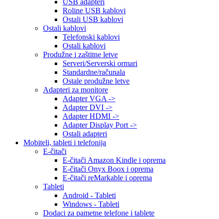
USB adapteri
Roline USB kablovi
Ostali USB kablovi
Ostali kablovi
Telefonski kablovi
Ostali kablovi
Produžne i zaštitne letve
Serveri/Serverski ormari
Standardne/računala
Ostale produžne letve
Adapteri za monitore
Adapter VGA ->
Adapter DVI ->
Adapter HDMI ->
Adapter Display Port ->
Ostali adapteri
Mobiteli, tableti i telefonija
E-čitači
E-čitači Amazon Kindle i oprema
E-čitači Onyx Boox i oprema
E-čitači reMarkable i oprema
Tableti
Android - Tableti
Windows - Tableti
Dodaci za pametne telefone i tablete