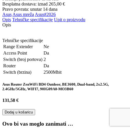
Besplatna dostava: iznad
265,00 €
Pravo povrata: unutar 14 dana
Asus
Asus mreža
Asus#2026
Opis
Tehničke specifikacije
Upit o proizvodu
Opis
Tehničke specifikacije
Range Extender
Ne
Access Point
Da
Switch (broj portova)
2
Router
Da
Switch (brzina)
2500Mbit
Asus Router ZenWiFi BD4 Outdoor, BE3600, Dual-band, 2x2.5G,
2.4GHz/5GHz, WIFI7, 90IG09A0-MO3B60
131,58 €
Dodaj u košaricu
Ovo bi vas moglo zanimati …