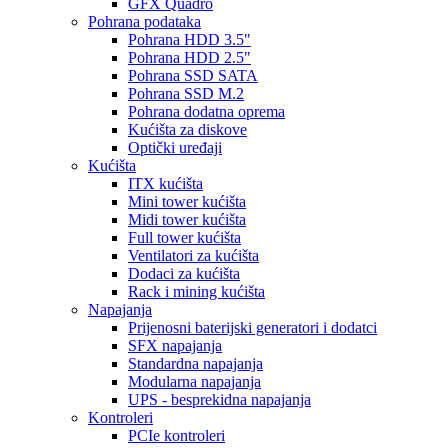
GFX Quadro
Pohrana podataka
Pohrana HDD 3.5"
Pohrana HDD 2.5"
Pohrana SSD SATA
Pohrana SSD M.2
Pohrana dodatna oprema
Kućišta za diskove
Optički uređaji
Kućišta
ITX kućišta
Mini tower kućišta
Midi tower kućišta
Full tower kućišta
Ventilatori za kućišta
Dodaci za kućišta
Rack i mining kućišta
Napajanja
Prijenosni baterijski generatori i dodatci
SFX napajanja
Standardna napajanja
Modularna napajanja
UPS - besprekidna napajanja
Kontroleri
PCIe kontroleri