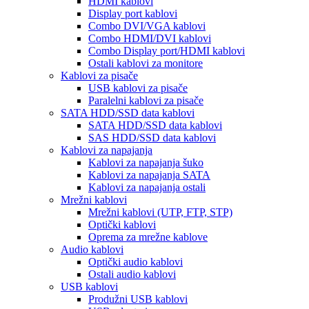
HDMI kablovi
Display port kablovi
Combo DVI/VGA kablovi
Combo HDMI/DVI kablovi
Combo Display port/HDMI kablovi
Ostali kablovi za monitore
Kablovi za pisače
USB kablovi za pisače
Paralelni kablovi za pisače
SATA HDD/SSD data kablovi
SATA HDD/SSD data kablovi
SAS HDD/SSD data kablovi
Kablovi za napajanja
Kablovi za napajanja šuko
Kablovi za napajanja SATA
Kablovi za napajanja ostali
Mrežni kablovi
Mrežni kablovi (UTP, FTP, STP)
Optički kablovi
Oprema za mrežne kablove
Audio kablovi
Optički audio kablovi
Ostali audio kablovi
USB kablovi
Produžni USB kablovi