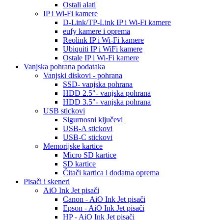
Ostali alati
IP i Wi-Fi kamere
D-Link/TP-Link IP i Wi-Fi kamere
eufy kamere i oprema
Reolink IP i Wi-Fi kamere
Ubiquiti IP i WiFi kamere
Ostale IP i Wi-Fi kamere
Vanjska pohrana podataka
Vanjski diskovi - pohrana
SSD- vanjska pohrana
HDD 2.5"- vanjska pohrana
HDD 3.5"- vanjska pohrana
USB stickovi
Sigurnosni ključevi
USB-A stickovi
USB-C stickovi
Memorijske kartice
Micro SD kartice
SD kartice
Čitači kartica i dodatna oprema
Pisači i skeneri
AiO Ink Jet pisači
Canon - AiO Ink Jet pisači
Epson - AiO Ink Jet pisači
HP - AiO Ink Jet pisači