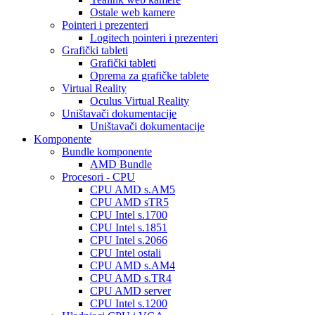
Ostale web kamere
Pointeri i prezenteri
Logitech pointeri i prezenteri
Grafički tableti
Grafički tableti
Oprema za grafičke tablete
Virtual Reality
Oculus Virtual Reality
Uništavači dokumentacije
Uništavači dokumentacije
Komponente
Bundle komponente
AMD Bundle
Procesori - CPU
CPU AMD s.AM5
CPU AMD sTR5
CPU Intel s.1700
CPU Intel s.1851
CPU Intel s.2066
CPU Intel ostali
CPU AMD s.AM4
CPU AMD s.TR4
CPU AMD server
CPU Intel s.1200