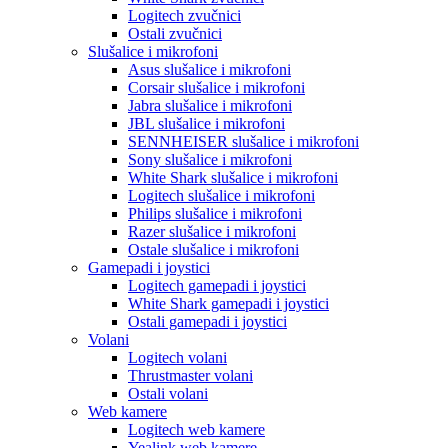
Logitech zvučnici
Ostali zvučnici
Slušalice i mikrofoni
Asus slušalice i mikrofoni
Corsair slušalice i mikrofoni
Jabra slušalice i mikrofoni
JBL slušalice i mikrofoni
SENNHEISER slušalice i mikrofoni
Sony slušalice i mikrofoni
White Shark slušalice i mikrofoni
Logitech slušalice i mikrofoni
Philips slušalice i mikrofoni
Razer slušalice i mikrofoni
Ostale slušalice i mikrofoni
Gamepadi i joystici
Logitech gamepadi i joystici
White Shark gamepadi i joystici
Ostali gamepadi i joystici
Volani
Logitech volani
Thrustmaster volani
Ostali volani
Web kamere
Logitech web kamere
Yealink web kamere