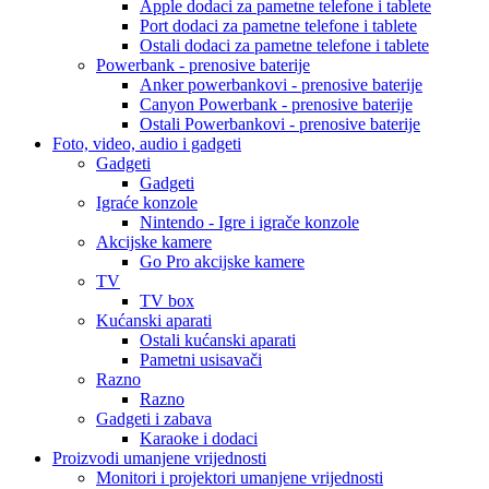
Apple dodaci za pametne telefone i tablete
Port dodaci za pametne telefone i tablete
Ostali dodaci za pametne telefone i tablete
Powerbank - prenosive baterije
Anker powerbankovi - prenosive baterije
Canyon Powerbank - prenosive baterije
Ostali Powerbankovi - prenosive baterije
Foto, video, audio i gadgeti
Gadgeti
Gadgeti
Igraće konzole
Nintendo - Igre i igrače konzole
Akcijske kamere
Go Pro akcijske kamere
TV
TV box
Kućanski aparati
Ostali kućanski aparati
Pametni usisavači
Razno
Razno
Gadgeti i zabava
Karaoke i dodaci
Proizvodi umanjene vrijednosti
Monitori i projektori umanjene vrijednosti