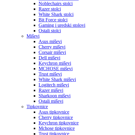
Noblechairs stolci
Razer stolci
White Shark stolci
Bit Force stolci
Gaming i uredski stolovi
Ostali stolci
Miševi
Asus miševi
Cherry miševi
Corsair miševi
Dell miševi
Keychron miševi
MCHOSE miševi
Trust miševi
White Shark miševi
Logitech miševi
Razer miševi
Sharkoon miševi
Ostali miševi
Tipkovnice
Asus tipkovnice
Cherry tipkovnice
Keychron tipkovnice
Mchose tipkovnice
Trust tipkovnice