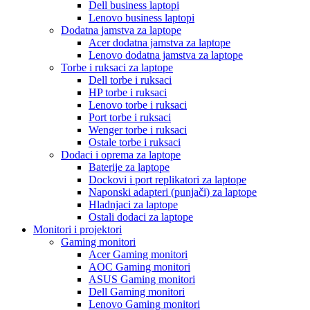
Dell business laptopi
Lenovo business laptopi
Dodatna jamstva za laptope
Acer dodatna jamstva za laptope
Lenovo dodatna jamstva za laptope
Torbe i ruksaci za laptope
Dell torbe i ruksaci
HP torbe i ruksaci
Lenovo torbe i ruksaci
Port torbe i ruksaci
Wenger torbe i ruksaci
Ostale torbe i ruksaci
Dodaci i oprema za laptope
Baterije za laptope
Dockovi i port replikatori za laptope
Naponski adapteri (punjači) za laptope
Hladnjaci za laptope
Ostali dodaci za laptope
Monitori i projektori
Gaming monitori
Acer Gaming monitori
AOC Gaming monitori
ASUS Gaming monitori
Dell Gaming monitori
Lenovo Gaming monitori