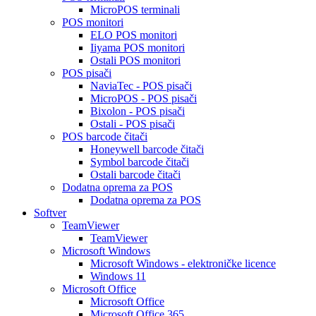
MicroPOS terminali
POS monitori
ELO POS monitori
Iiyama POS monitori
Ostali POS monitori
POS pisači
NaviaTec - POS pisači
MicroPOS - POS pisači
Bixolon - POS pisači
Ostali - POS pisači
POS barcode čitači
Honeywell barcode čitači
Symbol barcode čitači
Ostali barcode čitači
Dodatna oprema za POS
Dodatna oprema za POS
Softver
TeamViewer
TeamViewer
Microsoft Windows
Microsoft Windows - elektroničke licence
Windows 11
Microsoft Office
Microsoft Office
Microsoft Office 365