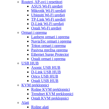
Routeri, AP-ovi i repetitori
ASUS Wi-Fi uređaji
Mikrotik Wi-Fi uređaji
Ubiquiti Wi-Fi uređaji
TP-Link Wi-Fi uređaji
D-Link Wi-Fi uređaji
Ostali Wi-Fi uređaji
Ormari i oprema
Lanberg ormari i oprema
NaviaTec ormari i oprema
Triton ormari i oprema
Pasivna mrežna oprema
Ethernet Surge Protector
Ostali ormari i oprema
USB HUB
Asonic USB HUB
D-Link USB HUB
Orico USB HUB
Ostali USB HUB
KVM preklopnici
Roline KVM preklopnici
Trendnet KVM preklopnici
Ostali KVM preklopnici
Alati
Roline alati