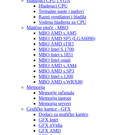
Hladnjaci CPU i VGA
Hladnjaci CPU
Termalne paste i padovi
Razni ventilatori i hladila
Vodena hlađenja za CPU
Matične ploče - MBO
MBO AMD s.AM5
MBO AMD SP5 (LGA6096)
MBO AMD sTR5
MBO Intel S.1700
MBO Intel s.1851
MBO Intel ostali
MBO AMD s.AM4
MBO AMD s.SP3
MBO Intel s.1200
MBO AMD s.WRX80
Memorija
Memorije računala
Memorija laptopi
Memorija serveri
Grafičke kartice - GFX
Dodaci za grafičke kartice
GFX Intel
GFX nVidia
GFX AMD