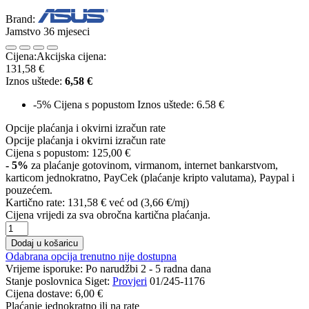
Brand:
Jamstvo 36 mjeseci
Cijena:
Akcijska cijena:
131,58 €
Iznos uštede:
6,58 €
-5%
Cijena s popustom
Iznos uštede: 6.58 €
Opcije plaćanja i okvirni izračun rate
Opcije plaćanja i okvirni izračun rate
Cijena s popustom:
125,00 €
- 5%
za plaćanje gotovinom, virmanom, internet bankarstvom,
karticom jednokratno, PayCek (plaćanje kripto valutama), Paypal i
pouzećem.
Kartično rate:
131,58 €
već od (3,66 €/mj)
Cijena vrijedi za sva obročna kartična plaćanja.
Dodaj u košaricu
Odabrana opcija trenutno nije dostupna
Vrijeme isporuke:
Po narudžbi 2 - 5 radna dana
Stanje poslovnica Siget:
Provjeri
01/245-1176
Cijena dostave:
6,00 €
Plaćanje jednokratno ili na rate