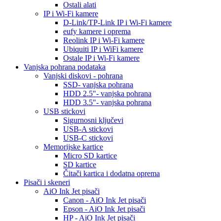
Ostali alati
IP i Wi-Fi kamere
D-Link/TP-Link IP i Wi-Fi kamere
eufy kamere i oprema
Reolink IP i Wi-Fi kamere
Ubiquiti IP i WiFi kamere
Ostale IP i Wi-Fi kamere
Vanjska pohrana podataka
Vanjski diskovi - pohrana
SSD- vanjska pohrana
HDD 2.5"- vanjska pohrana
HDD 3.5"- vanjska pohrana
USB stickovi
Sigurnosni ključevi
USB-A stickovi
USB-C stickovi
Memorijske kartice
Micro SD kartice
SD kartice
Čitači kartica i dodatna oprema
Pisači i skeneri
AiO Ink Jet pisači
Canon - AiO Ink Jet pisači
Epson - AiO Ink Jet pisači
HP - AiO Ink Jet pisači