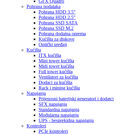
GFX Quadro
Pohrana podataka
Pohrana HDD 3.5"
Pohrana HDD 2.5"
Pohrana SSD SATA
Pohrana SSD M.2
Pohrana dodatna oprema
Kućišta za diskove
Optički uređaji
Kućišta
ITX kućišta
Mini tower kućišta
Midi tower kućišta
Full tower kućišta
Ventilatori za kućišta
Dodaci za kućišta
Rack i mining kućišta
Napajanja
Prijenosni baterijski generatori i dodatci
SFX napajanja
Standardna napajanja
Modularna napajanja
UPS - besprekidna napajanja
Kontroleri
PCIe kontroleri