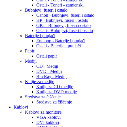
Ostali - Toneri - zamjenski
Bubnjevi, fuseri i ostalo
Canon - Bubnjevi, fuseri i ostalo
HP - Bubnjevi, fuseri i ostalo
OKI - Bubnjevi, fuseri i ostalo
Ostali - Bubnjevi, fuseri i ostalo
Baterije i punjači
Eneloop - Baterije i punjači
Ostali - Baterije i punjači
Papir
Ostali papir
Mediji
CD - Mediji
DVD - Mediji
Blu Ray - Mediji
Kutije za medije
Kutije za CD medije
Kutije za DVD medije
Sredstva za čišćenje
Sredstva za čišćenje
Kablovi
Kablovi za monitore
VGA kablovi
DVI kablovi