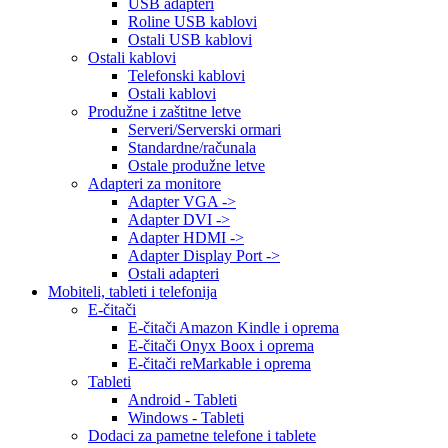
USB adapteri
Roline USB kablovi
Ostali USB kablovi
Ostali kablovi
Telefonski kablovi
Ostali kablovi
Produžne i zaštitne letve
Serveri/Serverski ormari
Standardne/računala
Ostale produžne letve
Adapteri za monitore
Adapter VGA ->
Adapter DVI ->
Adapter HDMI ->
Adapter Display Port ->
Ostali adapteri
Mobiteli, tableti i telefonija
E-čitači
E-čitači Amazon Kindle i oprema
E-čitači Onyx Boox i oprema
E-čitači reMarkable i oprema
Tableti
Android - Tableti
Windows - Tableti
Dodaci za pametne telefone i tablete