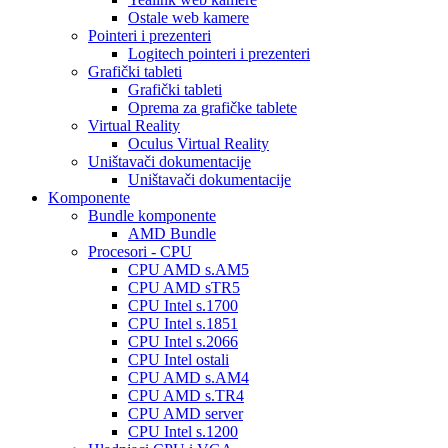
Ostale web kamere
Pointeri i prezenteri
Logitech pointeri i prezenteri
Grafički tableti
Grafički tableti
Oprema za grafičke tablete
Virtual Reality
Oculus Virtual Reality
Uništavači dokumentacije
Uništavači dokumentacije
Komponente
Bundle komponente
AMD Bundle
Procesori - CPU
CPU AMD s.AM5
CPU AMD sTR5
CPU Intel s.1700
CPU Intel s.1851
CPU Intel s.2066
CPU Intel ostali
CPU AMD s.AM4
CPU AMD s.TR4
CPU AMD server
CPU Intel s.1200