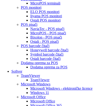
MicroPOS terminali
POS monitori
ELO POS monitori
Iiyama POS monitori
Ostali POS monitori
POS pisači
NaviaTec - POS pisači
MicroPOS - POS pisači
Bixolon - POS pisači
Ostali - POS pisači
POS barcode čitači
Honeywell barcode čitači
Symbol barcode čitači
Ostali barcode čitači
Dodatna oprema za POS
Dodatna oprema za POS
Softver
TeamViewer
TeamViewer
Microsoft Windows
Microsoft Windows - elektroničke licence
Windows 11
Microsoft Office
Microsoft Office
Microsoft Office 365