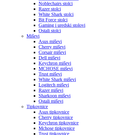
Noblechairs stolci
Razer stolci
White Shark stolci
Bit Force stolci
Gaming i uredski stolovi
Ostali stolci
Miševi
Asus miševi
Cherry miševi
Corsair miševi
Dell miševi
Keychron miševi
MCHOSE miševi
Trust miševi
White Shark miševi
Logitech miševi
Razer miševi
Sharkoon miševi
Ostali miševi
Tipkovnice
Asus tipkovnice
Cherry tipkovnice
Keychron tipkovnice
Mchose tipkovnice
Trust tipkovnice