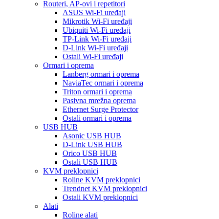
Routeri, AP-ovi i repetitori
ASUS Wi-Fi uređaji
Mikrotik Wi-Fi uređaji
Ubiquiti Wi-Fi uređaji
TP-Link Wi-Fi uređaji
D-Link Wi-Fi uređaji
Ostali Wi-Fi uređaji
Ormari i oprema
Lanberg ormari i oprema
NaviaTec ormari i oprema
Triton ormari i oprema
Pasivna mrežna oprema
Ethernet Surge Protector
Ostali ormari i oprema
USB HUB
Asonic USB HUB
D-Link USB HUB
Orico USB HUB
Ostali USB HUB
KVM preklopnici
Roline KVM preklopnici
Trendnet KVM preklopnici
Ostali KVM preklopnici
Alati
Roline alati