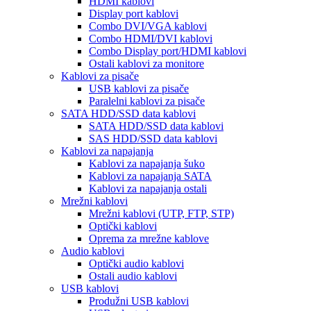
HDMI kablovi
Display port kablovi
Combo DVI/VGA kablovi
Combo HDMI/DVI kablovi
Combo Display port/HDMI kablovi
Ostali kablovi za monitore
Kablovi za pisače
USB kablovi za pisače
Paralelni kablovi za pisače
SATA HDD/SSD data kablovi
SATA HDD/SSD data kablovi
SAS HDD/SSD data kablovi
Kablovi za napajanja
Kablovi za napajanja šuko
Kablovi za napajanja SATA
Kablovi za napajanja ostali
Mrežni kablovi
Mrežni kablovi (UTP, FTP, STP)
Optički kablovi
Oprema za mrežne kablove
Audio kablovi
Optički audio kablovi
Ostali audio kablovi
USB kablovi
Produžni USB kablovi