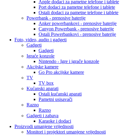
Apple dodaci za pametne telefone i tablete
Port dodaci za pametne telefone i tablete
Ostali dodaci za pametne telefone i tablete
Powerbank - prenosive baterije
Anker powerbankovi - prenosive baterije
Canyon Powerbank - prenosive baterije
Ostali Powerbankovi - prenosive baterije
Foto, video, audio i gadgeti
Gadgeti
Gadgeti
Igraće konzole
Nintendo - Igre i igrače konzole
Akcijske kamere
Go Pro akcijske kamere
TV
TV box
Kućanski aparati
Ostali kućanski aparati
Pametni usisavači
Razno
Razno
Gadgeti i zabava
Karaoke i dodaci
Proizvodi umanjene vrijednosti
Monitori i projektori umanjene vrijednosti