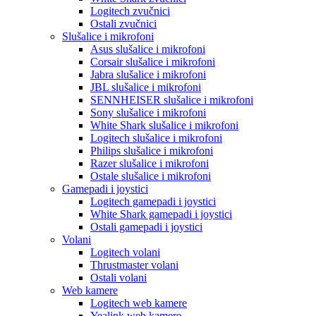
Logitech zvučnici
Ostali zvučnici
Slušalice i mikrofoni
Asus slušalice i mikrofoni
Corsair slušalice i mikrofoni
Jabra slušalice i mikrofoni
JBL slušalice i mikrofoni
SENNHEISER slušalice i mikrofoni
Sony slušalice i mikrofoni
White Shark slušalice i mikrofoni
Logitech slušalice i mikrofoni
Philips slušalice i mikrofoni
Razer slušalice i mikrofoni
Ostale slušalice i mikrofoni
Gamepadi i joystici
Logitech gamepadi i joystici
White Shark gamepadi i joystici
Ostali gamepadi i joystici
Volani
Logitech volani
Thrustmaster volani
Ostali volani
Web kamere
Logitech web kamere
Yealink web kamere