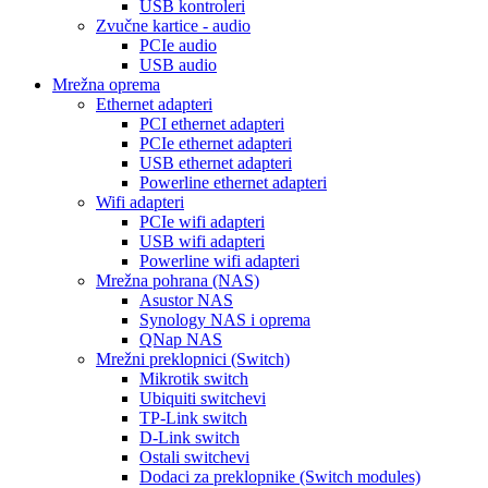
USB kontroleri
Zvučne kartice - audio
PCIe audio
USB audio
Mrežna oprema
Ethernet adapteri
PCI ethernet adapteri
PCIe ethernet adapteri
USB ethernet adapteri
Powerline ethernet adapteri
Wifi adapteri
PCIe wifi adapteri
USB wifi adapteri
Powerline wifi adapteri
Mrežna pohrana (NAS)
Asustor NAS
Synology NAS i oprema
QNap NAS
Mrežni preklopnici (Switch)
Mikrotik switch
Ubiquiti switchevi
TP-Link switch
D-Link switch
Ostali switchevi
Dodaci za preklopnike (Switch modules)