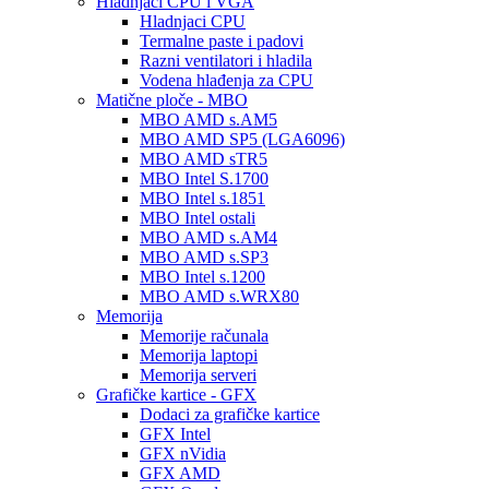
Hladnjaci CPU i VGA
Hladnjaci CPU
Termalne paste i padovi
Razni ventilatori i hladila
Vodena hlađenja za CPU
Matične ploče - MBO
MBO AMD s.AM5
MBO AMD SP5 (LGA6096)
MBO AMD sTR5
MBO Intel S.1700
MBO Intel s.1851
MBO Intel ostali
MBO AMD s.AM4
MBO AMD s.SP3
MBO Intel s.1200
MBO AMD s.WRX80
Memorija
Memorije računala
Memorija laptopi
Memorija serveri
Grafičke kartice - GFX
Dodaci za grafičke kartice
GFX Intel
GFX nVidia
GFX AMD