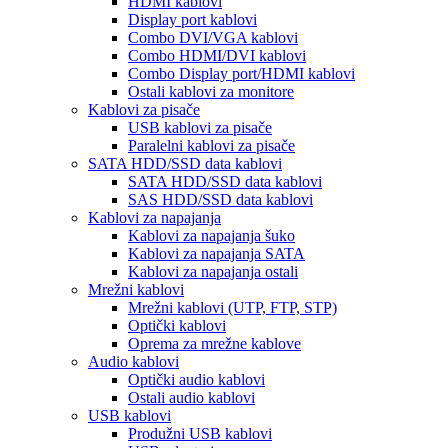
HDMI kablovi
Display port kablovi
Combo DVI/VGA kablovi
Combo HDMI/DVI kablovi
Combo Display port/HDMI kablovi
Ostali kablovi za monitore
Kablovi za pisače
USB kablovi za pisače
Paralelni kablovi za pisače
SATA HDD/SSD data kablovi
SATA HDD/SSD data kablovi
SAS HDD/SSD data kablovi
Kablovi za napajanja
Kablovi za napajanja šuko
Kablovi za napajanja SATA
Kablovi za napajanja ostali
Mrežni kablovi
Mrežni kablovi (UTP, FTP, STP)
Optički kablovi
Oprema za mrežne kablove
Audio kablovi
Optički audio kablovi
Ostali audio kablovi
USB kablovi
Produžni USB kablovi