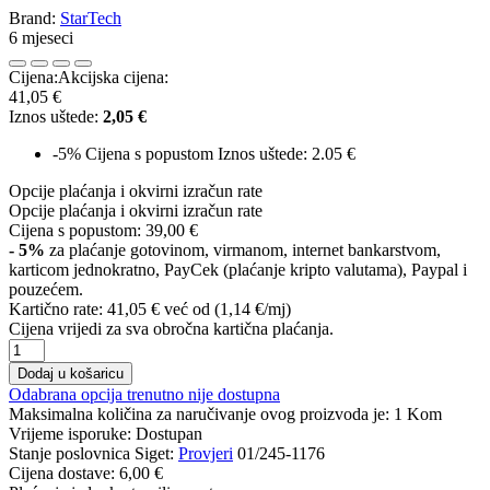
Brand:
StarTech
6 mjeseci
Cijena:
Akcijska cijena:
41,05 €
Iznos uštede:
2,05 €
-5%
Cijena s popustom
Iznos uštede: 2.05 €
Opcije plaćanja i okvirni izračun rate
Opcije plaćanja i okvirni izračun rate
Cijena s popustom:
39,00 €
- 5%
za plaćanje gotovinom, virmanom, internet bankarstvom,
karticom jednokratno, PayCek (plaćanje kripto valutama), Paypal i
pouzećem.
Kartično rate:
41,05 €
već od (1,14 €/mj)
Cijena vrijedi za sva obročna kartična plaćanja.
Dodaj u košaricu
Odabrana opcija trenutno nije dostupna
Maksimalna količina za naručivanje ovog proizvoda je:
1
Kom
Vrijeme isporuke:
Dostupan
Stanje poslovnica Siget:
Provjeri
01/245-1176
Cijena dostave:
6,00 €