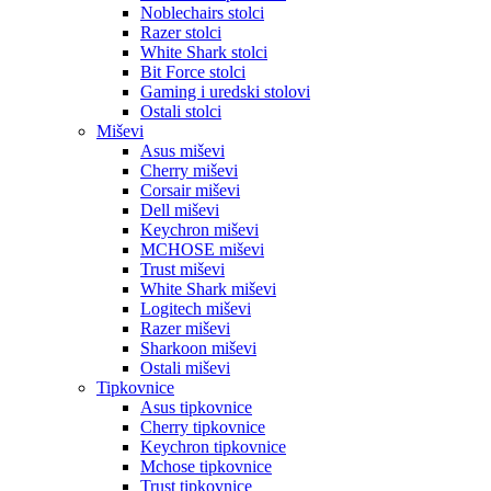
Noblechairs stolci
Razer stolci
White Shark stolci
Bit Force stolci
Gaming i uredski stolovi
Ostali stolci
Miševi
Asus miševi
Cherry miševi
Corsair miševi
Dell miševi
Keychron miševi
MCHOSE miševi
Trust miševi
White Shark miševi
Logitech miševi
Razer miševi
Sharkoon miševi
Ostali miševi
Tipkovnice
Asus tipkovnice
Cherry tipkovnice
Keychron tipkovnice
Mchose tipkovnice
Trust tipkovnice