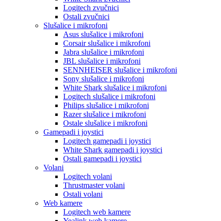
Logitech zvučnici
Ostali zvučnici
Slušalice i mikrofoni
Asus slušalice i mikrofoni
Corsair slušalice i mikrofoni
Jabra slušalice i mikrofoni
JBL slušalice i mikrofoni
SENNHEISER slušalice i mikrofoni
Sony slušalice i mikrofoni
White Shark slušalice i mikrofoni
Logitech slušalice i mikrofoni
Philips slušalice i mikrofoni
Razer slušalice i mikrofoni
Ostale slušalice i mikrofoni
Gamepadi i joystici
Logitech gamepadi i joystici
White Shark gamepadi i joystici
Ostali gamepadi i joystici
Volani
Logitech volani
Thrustmaster volani
Ostali volani
Web kamere
Logitech web kamere
Yealink web kamere