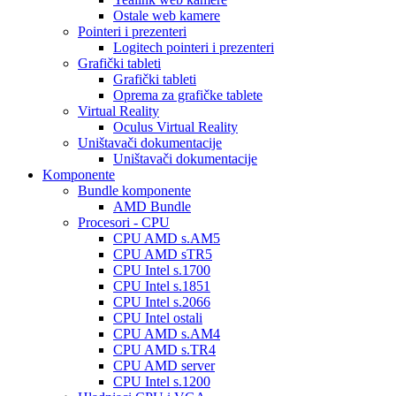
Ostale web kamere
Pointeri i prezenteri
Logitech pointeri i prezenteri
Grafički tableti
Grafički tableti
Oprema za grafičke tablete
Virtual Reality
Oculus Virtual Reality
Uništavači dokumentacije
Uništavači dokumentacije
Komponente
Bundle komponente
AMD Bundle
Procesori - CPU
CPU AMD s.AM5
CPU AMD sTR5
CPU Intel s.1700
CPU Intel s.1851
CPU Intel s.2066
CPU Intel ostali
CPU AMD s.AM4
CPU AMD s.TR4
CPU AMD server
CPU Intel s.1200