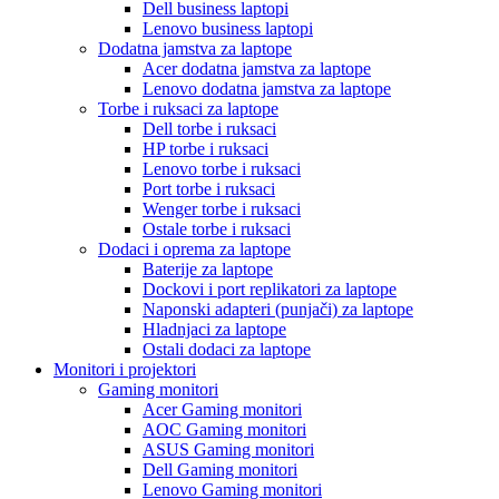
Dell business laptopi
Lenovo business laptopi
Dodatna jamstva za laptope
Acer dodatna jamstva za laptope
Lenovo dodatna jamstva za laptope
Torbe i ruksaci za laptope
Dell torbe i ruksaci
HP torbe i ruksaci
Lenovo torbe i ruksaci
Port torbe i ruksaci
Wenger torbe i ruksaci
Ostale torbe i ruksaci
Dodaci i oprema za laptope
Baterije za laptope
Dockovi i port replikatori za laptope
Naponski adapteri (punjači) za laptope
Hladnjaci za laptope
Ostali dodaci za laptope
Monitori i projektori
Gaming monitori
Acer Gaming monitori
AOC Gaming monitori
ASUS Gaming monitori
Dell Gaming monitori
Lenovo Gaming monitori