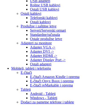
USB adapteri
Roline USB kablovi
Ostali USB kablovi
Ostali kablovi
Telefonski kablovi
Ostali kablovi
Produžne i zaštitne letve
Serveri/Serverski ormari
Standardne/računala
Ostale produžne letve
Adapteri za monitore
Adapter VGA ->
Adapter DVI ->
Adapter HDMI ->
Adapter Display Port ->
Ostali adapteri
Mobiteli, tableti i telefonija
E-čitači
E-čitači Amazon Kindle i oprema
E-čitači Onyx Boox i oprema
E-čitači reMarkable i oprema
Tableti
Android - Tableti
Windows - Tableti
Dodaci za pametne telefone i tablete