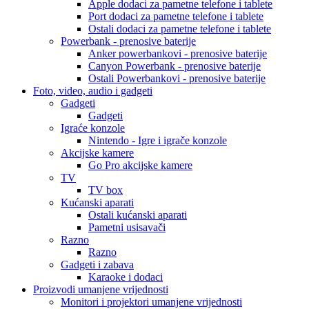
Apple dodaci za pametne telefone i tablete
Port dodaci za pametne telefone i tablete
Ostali dodaci za pametne telefone i tablete
Powerbank - prenosive baterije
Anker powerbankovi - prenosive baterije
Canyon Powerbank - prenosive baterije
Ostali Powerbankovi - prenosive baterije
Foto, video, audio i gadgeti
Gadgeti
Gadgeti
Igraće konzole
Nintendo - Igre i igrače konzole
Akcijske kamere
Go Pro akcijske kamere
TV
TV box
Kućanski aparati
Ostali kućanski aparati
Pametni usisavači
Razno
Razno
Gadgeti i zabava
Karaoke i dodaci
Proizvodi umanjene vrijednosti
Monitori i projektori umanjene vrijednosti