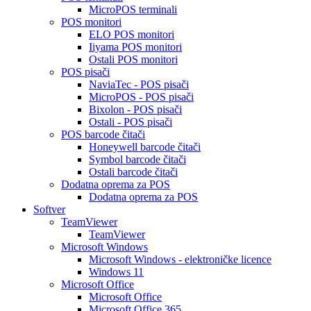
MicroPOS terminali
POS monitori
ELO POS monitori
Iiyama POS monitori
Ostali POS monitori
POS pisači
NaviaTec - POS pisači
MicroPOS - POS pisači
Bixolon - POS pisači
Ostali - POS pisači
POS barcode čitači
Honeywell barcode čitači
Symbol barcode čitači
Ostali barcode čitači
Dodatna oprema za POS
Dodatna oprema za POS
Softver
TeamViewer
TeamViewer
Microsoft Windows
Microsoft Windows - elektroničke licence
Windows 11
Microsoft Office
Microsoft Office
Microsoft Office 365