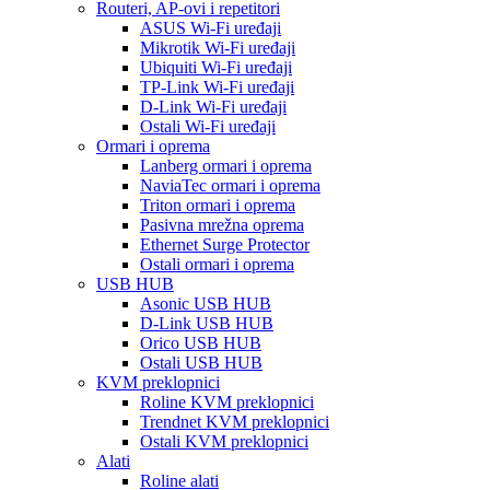
Routeri, AP-ovi i repetitori
ASUS Wi-Fi uređaji
Mikrotik Wi-Fi uređaji
Ubiquiti Wi-Fi uređaji
TP-Link Wi-Fi uređaji
D-Link Wi-Fi uređaji
Ostali Wi-Fi uređaji
Ormari i oprema
Lanberg ormari i oprema
NaviaTec ormari i oprema
Triton ormari i oprema
Pasivna mrežna oprema
Ethernet Surge Protector
Ostali ormari i oprema
USB HUB
Asonic USB HUB
D-Link USB HUB
Orico USB HUB
Ostali USB HUB
KVM preklopnici
Roline KVM preklopnici
Trendnet KVM preklopnici
Ostali KVM preklopnici
Alati
Roline alati