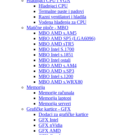
Hladnjaci CPU i VGA
Hladnjaci CPU
Termalne paste i padovi
Razni ventilatori i hladila
Vodena hlađenja za CPU
Matične ploče - MBO
MBO AMD s.AM5
MBO AMD SP5 (LGA6096)
MBO AMD sTR5
MBO Intel S.1700
MBO Intel s.1851
MBO Intel ostali
MBO AMD s.AM4
MBO AMD s.SP3
MBO Intel s.1200
MBO AMD s.WRX80
Memorija
Memorije računala
Memorija laptopi
Memorija serveri
Grafičke kartice - GFX
Dodaci za grafičke kartice
GFX Intel
GFX nVidia
GFX AMD