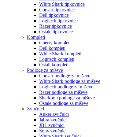
White Shark tipkovnice
Corsair tipkovnice
Dell tipkovnice
Logitech tipkovnice
Razer tipkovnice
Ostale tipkovnice
Kompleti
Cherry kompleti
Dell kompleti
White Shark kompleti
Logitech kompleti
Ostali kompleti
Podloge za miševe
Corsair podloge za miševe
White Shark podloge za miševe
Logitech podloge za miševe
Razer podloge za miševe
Sharkoon podloge za miševe
Ostale podloge za miševe
Zvučnici
Anker zvučnici
Jabra zvučnici
JBL zvučnici
Sony zvučnici
White Shark zvučnici