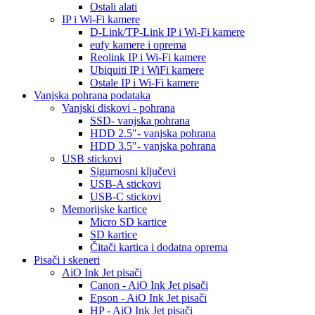
Ostali alati
IP i Wi-Fi kamere
D-Link/TP-Link IP i Wi-Fi kamere
eufy kamere i oprema
Reolink IP i Wi-Fi kamere
Ubiquiti IP i WiFi kamere
Ostale IP i Wi-Fi kamere
Vanjska pohrana podataka
Vanjski diskovi - pohrana
SSD- vanjska pohrana
HDD 2.5"- vanjska pohrana
HDD 3.5"- vanjska pohrana
USB stickovi
Sigurnosni ključevi
USB-A stickovi
USB-C stickovi
Memorijske kartice
Micro SD kartice
SD kartice
Čitači kartica i dodatna oprema
Pisači i skeneri
AiO Ink Jet pisači
Canon - AiO Ink Jet pisači
Epson - AiO Ink Jet pisači
HP - AiO Ink Jet pisači