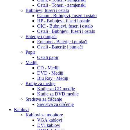
Ostali - Toneri - zamjenski
Bubnjevi, fuseri i ostalo
Canon - Bubnjevi, fuseri i ostalo
HP - Bubnjevi, fuseri i ostalo
OKI - Bubnjevi, fuseri i ostalo
Ostali - Bubnjevi, fuseri i ostalo
Baterije i punjači
Eneloop - Baterije i punjači
Ostali - Baterije i punjači
Papir
Ostali papir
Mediji
CD - Mediji
DVD - Mediji
Blu Ray - Mediji
Kutije za medije
Kutije za CD medije
Kutije za DVD medije
Sredstva za čišćenje
Sredstva za čišćenje
Kablovi
Kablovi za monitore
VGA kablovi
DVI kablovi