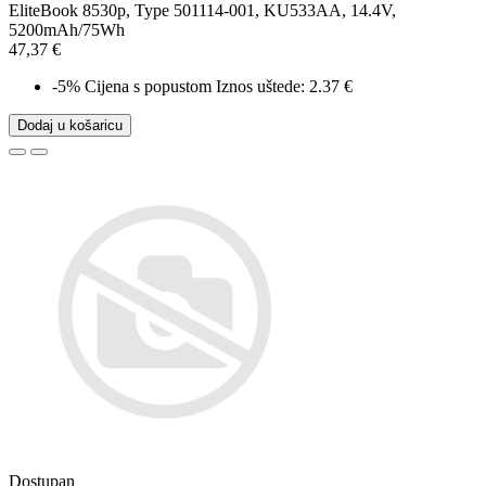
EliteBook 8530p, Type 501114-001, KU533AA, 14.4V,
5200mAh/75Wh
47,37 €
-5%
Cijena s popustom
Iznos uštede: 2.37 €
Dodaj u košaricu
Dostupan