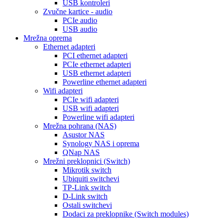
USB kontroleri
Zvučne kartice - audio
PCIe audio
USB audio
Mrežna oprema
Ethernet adapteri
PCI ethernet adapteri
PCIe ethernet adapteri
USB ethernet adapteri
Powerline ethernet adapteri
Wifi adapteri
PCIe wifi adapteri
USB wifi adapteri
Powerline wifi adapteri
Mrežna pohrana (NAS)
Asustor NAS
Synology NAS i oprema
QNap NAS
Mrežni preklopnici (Switch)
Mikrotik switch
Ubiquiti switchevi
TP-Link switch
D-Link switch
Ostali switchevi
Dodaci za preklopnike (Switch modules)