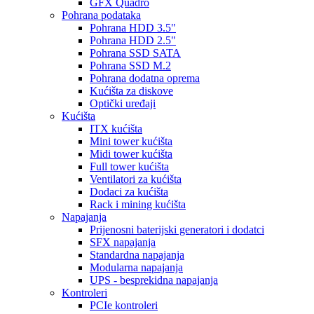
GFX Quadro
Pohrana podataka
Pohrana HDD 3.5"
Pohrana HDD 2.5"
Pohrana SSD SATA
Pohrana SSD M.2
Pohrana dodatna oprema
Kućišta za diskove
Optički uređaji
Kućišta
ITX kućišta
Mini tower kućišta
Midi tower kućišta
Full tower kućišta
Ventilatori za kućišta
Dodaci za kućišta
Rack i mining kućišta
Napajanja
Prijenosni baterijski generatori i dodatci
SFX napajanja
Standardna napajanja
Modularna napajanja
UPS - besprekidna napajanja
Kontroleri
PCIe kontroleri