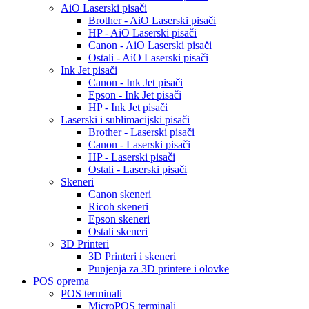
AiO Laserski pisači
Brother - AiO Laserski pisači
HP - AiO Laserski pisači
Canon - AiO Laserski pisači
Ostali - AiO Laserski pisači
Ink Jet pisači
Canon - Ink Jet pisači
Epson - Ink Jet pisači
HP - Ink Jet pisači
Laserski i sublimacijski pisači
Brother - Laserski pisači
Canon - Laserski pisači
HP - Laserski pisači
Ostali - Laserski pisači
Skeneri
Canon skeneri
Ricoh skeneri
Epson skeneri
Ostali skeneri
3D Printeri
3D Printeri i skeneri
Punjenja za 3D printere i olovke
POS oprema
POS terminali
MicroPOS terminali