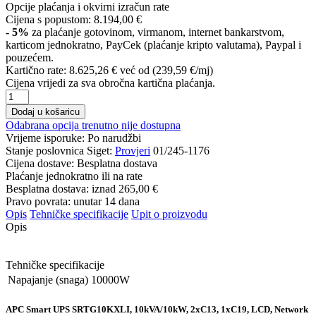
Opcije plaćanja i okvirni izračun rate
Cijena s popustom:
8.194,00 €
- 5%
za plaćanje gotovinom, virmanom, internet bankarstvom,
karticom jednokratno, PayCek (plaćanje kripto valutama), Paypal i
pouzećem.
Kartično rate:
8.625,26 €
već od (239,59 €/mj)
Cijena vrijedi za sva obročna kartična plaćanja.
Dodaj u košaricu
Odabrana opcija trenutno nije dostupna
Vrijeme isporuke:
Po narudžbi
Stanje poslovnica Siget:
Provjeri
01/245-1176
Cijena dostave:
Besplatna dostava
Plaćanje jednokratno ili na rate
Besplatna dostava: iznad
265,00 €
Pravo povrata: unutar 14 dana
Opis
Tehničke specifikacije
Upit o proizvodu
Opis
Tehničke specifikacije
Napajanje (snaga)
10000W
APC Smart UPS SRTG10KXLI, 10kVA/10kW, 2xC13, 1xC19, LCD, Network