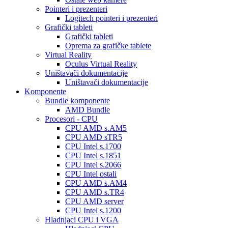
Pointeri i prezenteri
Logitech pointeri i prezenteri
Grafički tableti
Grafički tableti
Oprema za grafičke tablete
Virtual Reality
Oculus Virtual Reality
Uništavači dokumentacije
Uništavači dokumentacije
Komponente
Bundle komponente
AMD Bundle
Procesori - CPU
CPU AMD s.AM5
CPU AMD sTR5
CPU Intel s.1700
CPU Intel s.1851
CPU Intel s.2066
CPU Intel ostali
CPU AMD s.AM4
CPU AMD s.TR4
CPU AMD server
CPU Intel s.1200
Hladnjaci CPU i VGA