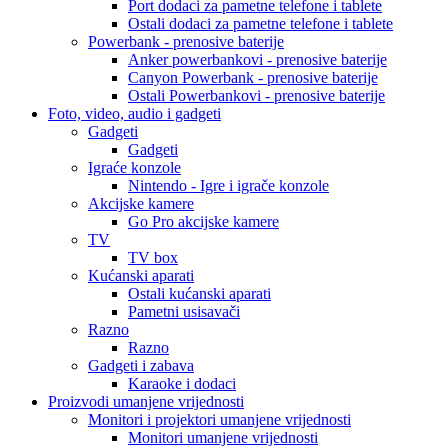
Port dodaci za pametne telefone i tablete
Ostali dodaci za pametne telefone i tablete
Powerbank - prenosive baterije
Anker powerbankovi - prenosive baterije
Canyon Powerbank - prenosive baterije
Ostali Powerbankovi - prenosive baterije
Foto, video, audio i gadgeti
Gadgeti
Gadgeti
Igraće konzole
Nintendo - Igre i igrače konzole
Akcijske kamere
Go Pro akcijske kamere
TV
TV box
Kućanski aparati
Ostali kućanski aparati
Pametni usisavači
Razno
Razno
Gadgeti i zabava
Karaoke i dodaci
Proizvodi umanjene vrijednosti
Monitori i projektori umanjene vrijednosti
Monitori umanjene vrijednosti