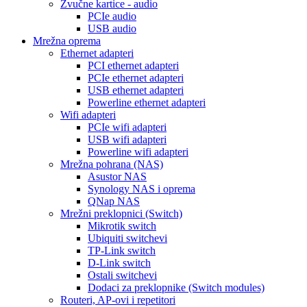
Zvučne kartice - audio
PCIe audio
USB audio
Mrežna oprema
Ethernet adapteri
PCI ethernet adapteri
PCIe ethernet adapteri
USB ethernet adapteri
Powerline ethernet adapteri
Wifi adapteri
PCIe wifi adapteri
USB wifi adapteri
Powerline wifi adapteri
Mrežna pohrana (NAS)
Asustor NAS
Synology NAS i oprema
QNap NAS
Mrežni preklopnici (Switch)
Mikrotik switch
Ubiquiti switchevi
TP-Link switch
D-Link switch
Ostali switchevi
Dodaci za preklopnike (Switch modules)
Routeri, AP-ovi i repetitori