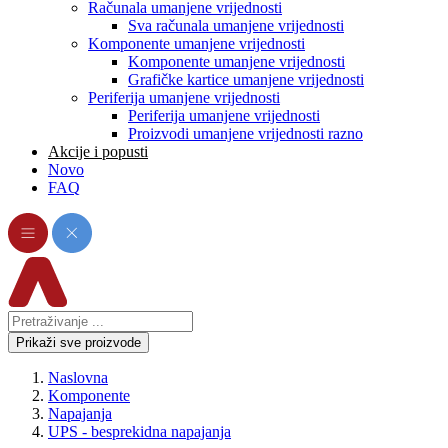
Računala umanjene vrijednosti
Sva računala umanjene vrijednosti
Komponente umanjene vrijednosti
Komponente umanjene vrijednosti
Grafičke kartice umanjene vrijednosti
Periferija umanjene vrijednosti
Periferija umanjene vrijednosti
Proizvodi umanjene vrijednosti razno
Akcije i popusti
Novo
FAQ
Prikaži sve proizvode
Naslovna
Komponente
Napajanja
UPS - besprekidna napajanja