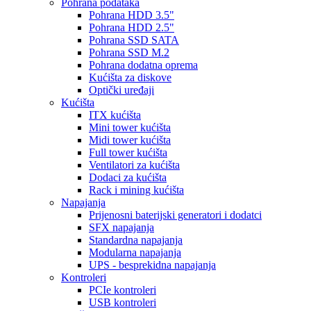
Pohrana podataka
Pohrana HDD 3.5"
Pohrana HDD 2.5"
Pohrana SSD SATA
Pohrana SSD M.2
Pohrana dodatna oprema
Kućišta za diskove
Optički uređaji
Kućišta
ITX kućišta
Mini tower kućišta
Midi tower kućišta
Full tower kućišta
Ventilatori za kućišta
Dodaci za kućišta
Rack i mining kućišta
Napajanja
Prijenosni baterijski generatori i dodatci
SFX napajanja
Standardna napajanja
Modularna napajanja
UPS - besprekidna napajanja
Kontroleri
PCIe kontroleri
USB kontroleri