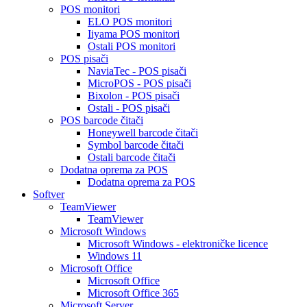
POS monitori
ELO POS monitori
Iiyama POS monitori
Ostali POS monitori
POS pisači
NaviaTec - POS pisači
MicroPOS - POS pisači
Bixolon - POS pisači
Ostali - POS pisači
POS barcode čitači
Honeywell barcode čitači
Symbol barcode čitači
Ostali barcode čitači
Dodatna oprema za POS
Dodatna oprema za POS
Softver
TeamViewer
TeamViewer
Microsoft Windows
Microsoft Windows - elektroničke licence
Windows 11
Microsoft Office
Microsoft Office
Microsoft Office 365
Microsoft Server