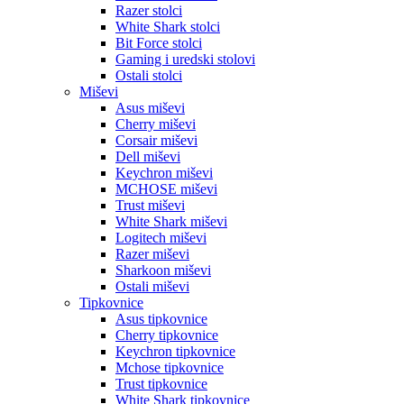
Razer stolci
White Shark stolci
Bit Force stolci
Gaming i uredski stolovi
Ostali stolci
Miševi
Asus miševi
Cherry miševi
Corsair miševi
Dell miševi
Keychron miševi
MCHOSE miševi
Trust miševi
White Shark miševi
Logitech miševi
Razer miševi
Sharkoon miševi
Ostali miševi
Tipkovnice
Asus tipkovnice
Cherry tipkovnice
Keychron tipkovnice
Mchose tipkovnice
Trust tipkovnice
White Shark tipkovnice