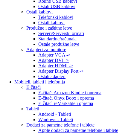
Roline USB kablovi
Ostali USB kablovi
Ostali kablovi
Telefonski kablovi
Ostali kablovi
Produžne i zaštitne letve
Serveri/Serverski ormari
Standardne/računala
Ostale produžne letve
Adapteri za monitore
Adapter VGA ->
Adapter DVI ->
Adapter HDMI ->
Adapter Display Port ->
Ostali adapteri
Mobiteli, tableti i telefonija
E-čitači
E-čitači Amazon Kindle i oprema
E-čitači Onyx Boox i oprema
E-čitači reMarkable i oprema
Tableti
Android - Tableti
Windows - Tableti
Dodaci za pametne telefone i tablete
Apple dodaci za pametne telefone i tablete