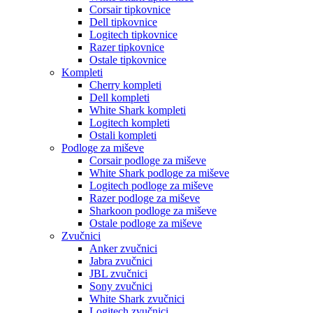
Corsair tipkovnice
Dell tipkovnice
Logitech tipkovnice
Razer tipkovnice
Ostale tipkovnice
Kompleti
Cherry kompleti
Dell kompleti
White Shark kompleti
Logitech kompleti
Ostali kompleti
Podloge za miševe
Corsair podloge za miševe
White Shark podloge za miševe
Logitech podloge za miševe
Razer podloge za miševe
Sharkoon podloge za miševe
Ostale podloge za miševe
Zvučnici
Anker zvučnici
Jabra zvučnici
JBL zvučnici
Sony zvučnici
White Shark zvučnici
Logitech zvučnici