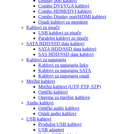
Display port kablovi
Combo DVI/VGA kablovi
Combo HDMI/DVI kablovi
Combo Display port/HDMI kablovi
Ostali kablovi za monitore
Kablovi za pisače
USB kablovi za pisače
Paralelni kablovi za pisače
SATA HDD/SSD data kablovi
SATA HDD/SSD data kablovi
SAS HDD/SSD data kablovi
Kablovi za napajanja
Kablovi za napajanja šuko
Kablovi za napajanja SATA
Kablovi za napajanja ostali
Mrežni kablovi
Mrežni kablovi (UTP, FTP, STP)
Optički kablovi
Oprema za mrežne kablove
Audio kablovi
Optički audio kablovi
Ostali audio kablovi
USB kablovi
Produžni USB kablovi
USB adapteri