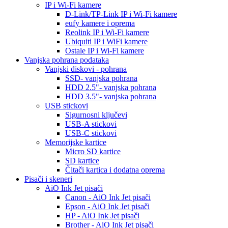
IP i Wi-Fi kamere
D-Link/TP-Link IP i Wi-Fi kamere
eufy kamere i oprema
Reolink IP i Wi-Fi kamere
Ubiquiti IP i WiFi kamere
Ostale IP i Wi-Fi kamere
Vanjska pohrana podataka
Vanjski diskovi - pohrana
SSD- vanjska pohrana
HDD 2.5"- vanjska pohrana
HDD 3.5"- vanjska pohrana
USB stickovi
Sigurnosni ključevi
USB-A stickovi
USB-C stickovi
Memorijske kartice
Micro SD kartice
SD kartice
Čitači kartica i dodatna oprema
Pisači i skeneri
AiO Ink Jet pisači
Canon - AiO Ink Jet pisači
Epson - AiO Ink Jet pisači
HP - AiO Ink Jet pisači
Brother - AiO Ink Jet pisači