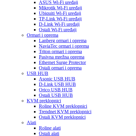
ASUS Wi-Fi uređaji
Mikrotik Wi-Fi uređaji
Ubiquiti Wi-Fi uređaji
TP-Link Wi-Fi uređaji
D-Link Wi-Fi uređaji
Ostali Wi-Fi uređaji
Ormari i oprema
Lanberg ormari i oprema
NaviaTec ormari i oprema
Triton ormari i oprema
Pasivna mrežna oprema
Ethernet Surge Protector
Ostali ormari i oprema
USB HUB
Asonic USB HUB
D-Link USB HUB
Orico USB HUB
Ostali USB HUB
KVM preklopnici
Roline KVM preklopnici
Trendnet KVM preklopnici
Ostali KVM preklopnici
Alati
Roline alati
Ostali alati