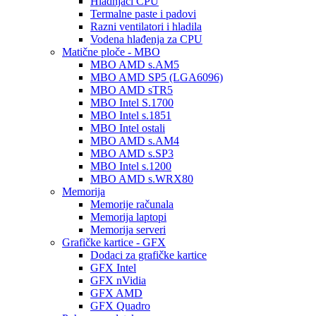
Hladnjaci CPU
Termalne paste i padovi
Razni ventilatori i hladila
Vodena hlađenja za CPU
Matične ploče - MBO
MBO AMD s.AM5
MBO AMD SP5 (LGA6096)
MBO AMD sTR5
MBO Intel S.1700
MBO Intel s.1851
MBO Intel ostali
MBO AMD s.AM4
MBO AMD s.SP3
MBO Intel s.1200
MBO AMD s.WRX80
Memorija
Memorije računala
Memorija laptopi
Memorija serveri
Grafičke kartice - GFX
Dodaci za grafičke kartice
GFX Intel
GFX nVidia
GFX AMD
GFX Quadro