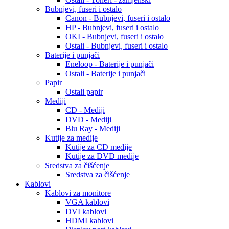
Bubnjevi, fuseri i ostalo
Canon - Bubnjevi, fuseri i ostalo
HP - Bubnjevi, fuseri i ostalo
OKI - Bubnjevi, fuseri i ostalo
Ostali - Bubnjevi, fuseri i ostalo
Baterije i punjači
Eneloop - Baterije i punjači
Ostali - Baterije i punjači
Papir
Ostali papir
Mediji
CD - Mediji
DVD - Mediji
Blu Ray - Mediji
Kutije za medije
Kutije za CD medije
Kutije za DVD medije
Sredstva za čišćenje
Sredstva za čišćenje
Kablovi
Kablovi za monitore
VGA kablovi
DVI kablovi
HDMI kablovi