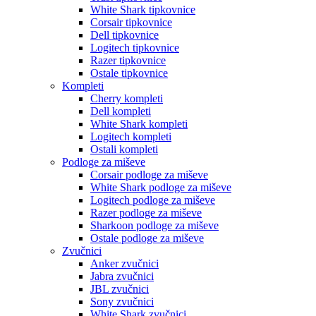
White Shark tipkovnice
Corsair tipkovnice
Dell tipkovnice
Logitech tipkovnice
Razer tipkovnice
Ostale tipkovnice
Kompleti
Cherry kompleti
Dell kompleti
White Shark kompleti
Logitech kompleti
Ostali kompleti
Podloge za miševe
Corsair podloge za miševe
White Shark podloge za miševe
Logitech podloge za miševe
Razer podloge za miševe
Sharkoon podloge za miševe
Ostale podloge za miševe
Zvučnici
Anker zvučnici
Jabra zvučnici
JBL zvučnici
Sony zvučnici
White Shark zvučnici