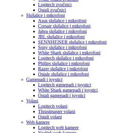
Logitech zvučnici
Ostali zvučnici
Slušalice i mikrofoni
Asus slušalice i mikrofoni
Corsair slušalice i mikrofoni
Jabra slušalice i mikrofoni
JBL slušalice i mikrofoni
SENNHEISER slušalice i mikrofoni
Sony slušalice i mikrofoni
White Shark slušalice i mikrofoni
Logitech slušalice i mikrofoni
Philips slušalice i mikrofoni
Razer slušalice i mikrofoni
Ostale slušalice i mikrofoni
Gamepadi i joystici
Logitech gamepadi i joystici
White Shark gamepadi i joystici
Ostali gamepadi i joystici
Volani
Logitech volani
Thrustmaster volani
Ostali volani
Web kamere
Logitech web kamere
Yealink web kamere