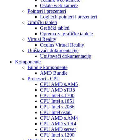
Ostale web kamere
Pointeri i prezenteri
Logitech pointeri i prezenteri
Grafički tableti
Grafički tableti
Oprema za grafičke tablete
Virtual Reality
Oculus Virtual Reality
Uništavači dokumentacije
Uništavači dokumentacije
Komponente
Bundle komponente
AMD Bundle
Procesori - CPU
CPU AMD s.AM5
CPU AMD sTR5
CPU Intel s.1700
CPU Intel s.1851
CPU Intel s.2066
CPU Intel ostali
CPU AMD s.AM4
CPU AMD s.TR4
CPU AMD server
CPU Intel s.1200