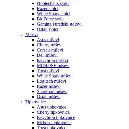
Noblechairs stolci
Razer stolci
White Shark stolci
Bit Force stolci
Gaming i uredski stolovi
Ostali stolci
Miševi
Asus miševi
Cherry miševi
Corsair miševi
Dell miševi
Keychron miševi
MCHOSE miševi
Trust miševi
White Shark miševi
Logitech miševi
Razer miševi
Sharkoon miševi
Ostali miševi
Tipkovnice
Asus tipkovnice
Cherry tipkovnice
Keychron tipkovnice
Mchose tipkovnice
Trust tipkovnice