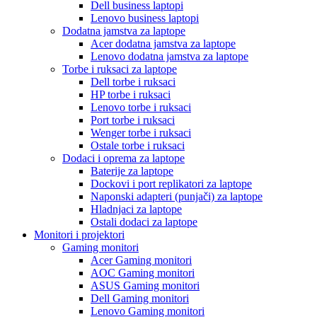
Dell business laptopi
Lenovo business laptopi
Dodatna jamstva za laptope
Acer dodatna jamstva za laptope
Lenovo dodatna jamstva za laptope
Torbe i ruksaci za laptope
Dell torbe i ruksaci
HP torbe i ruksaci
Lenovo torbe i ruksaci
Port torbe i ruksaci
Wenger torbe i ruksaci
Ostale torbe i ruksaci
Dodaci i oprema za laptope
Baterije za laptope
Dockovi i port replikatori za laptope
Naponski adapteri (punjači) za laptope
Hladnjaci za laptope
Ostali dodaci za laptope
Monitori i projektori
Gaming monitori
Acer Gaming monitori
AOC Gaming monitori
ASUS Gaming monitori
Dell Gaming monitori
Lenovo Gaming monitori