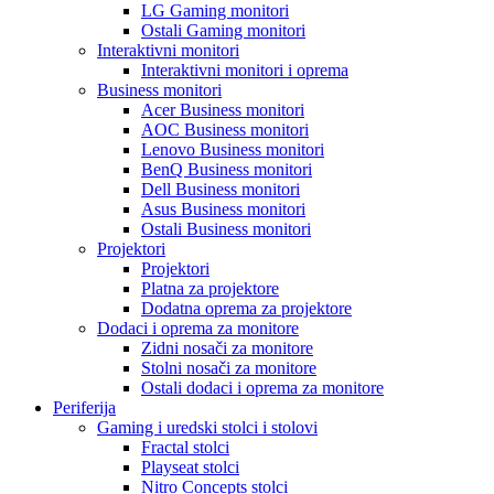
LG Gaming monitori
Ostali Gaming monitori
Interaktivni monitori
Interaktivni monitori i oprema
Business monitori
Acer Business monitori
AOC Business monitori
Lenovo Business monitori
BenQ Business monitori
Dell Business monitori
Asus Business monitori
Ostali Business monitori
Projektori
Projektori
Platna za projektore
Dodatna oprema za projektore
Dodaci i oprema za monitore
Zidni nosači za monitore
Stolni nosači za monitore
Ostali dodaci i oprema za monitore
Periferija
Gaming i uredski stolci i stolovi
Fractal stolci
Playseat stolci
Nitro Concepts stolci