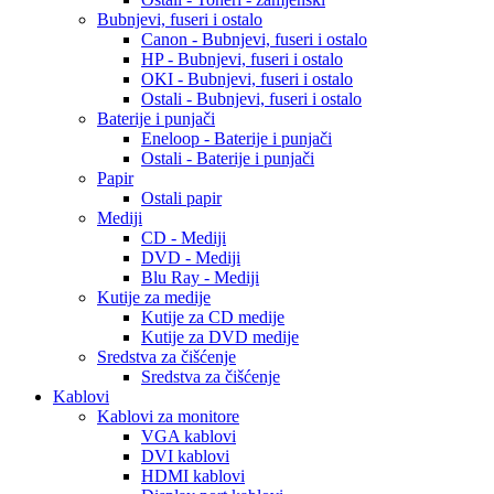
Bubnjevi, fuseri i ostalo
Canon - Bubnjevi, fuseri i ostalo
HP - Bubnjevi, fuseri i ostalo
OKI - Bubnjevi, fuseri i ostalo
Ostali - Bubnjevi, fuseri i ostalo
Baterije i punjači
Eneloop - Baterije i punjači
Ostali - Baterije i punjači
Papir
Ostali papir
Mediji
CD - Mediji
DVD - Mediji
Blu Ray - Mediji
Kutije za medije
Kutije za CD medije
Kutije za DVD medije
Sredstva za čišćenje
Sredstva za čišćenje
Kablovi
Kablovi za monitore
VGA kablovi
DVI kablovi
HDMI kablovi