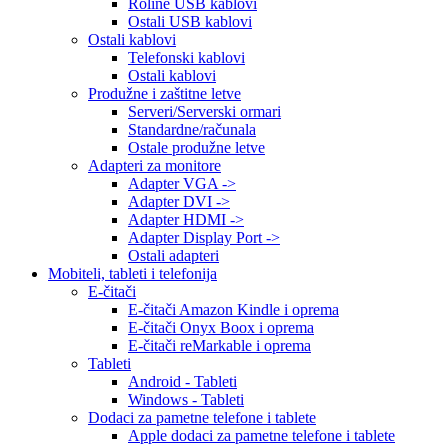
Roline USB kablovi
Ostali USB kablovi
Ostali kablovi
Telefonski kablovi
Ostali kablovi
Produžne i zaštitne letve
Serveri/Serverski ormari
Standardne/računala
Ostale produžne letve
Adapteri za monitore
Adapter VGA ->
Adapter DVI ->
Adapter HDMI ->
Adapter Display Port ->
Ostali adapteri
Mobiteli, tableti i telefonija
E-čitači
E-čitači Amazon Kindle i oprema
E-čitači Onyx Boox i oprema
E-čitači reMarkable i oprema
Tableti
Android - Tableti
Windows - Tableti
Dodaci za pametne telefone i tablete
Apple dodaci za pametne telefone i tablete