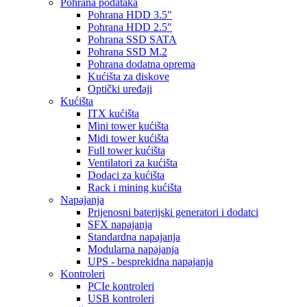
Pohrana podataka
Pohrana HDD 3.5"
Pohrana HDD 2.5"
Pohrana SSD SATA
Pohrana SSD M.2
Pohrana dodatna oprema
Kućišta za diskove
Optički uređaji
Kućišta
ITX kućišta
Mini tower kućišta
Midi tower kućišta
Full tower kućišta
Ventilatori za kućišta
Dodaci za kućišta
Rack i mining kućišta
Napajanja
Prijenosni baterijski generatori i dodatci
SFX napajanja
Standardna napajanja
Modularna napajanja
UPS - besprekidna napajanja
Kontroleri
PCIe kontroleri
USB kontroleri