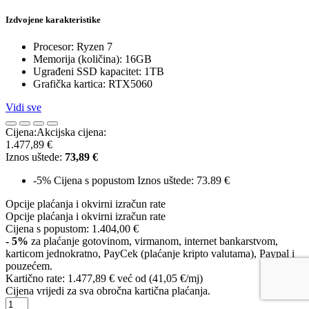
Izdvojene karakteristike
Procesor: Ryzen 7
Memorija (količina): 16GB
Ugrađeni SSD kapacitet: 1TB
Grafička kartica: RTX5060
Vidi sve
Cijena:
Akcijska cijena:
1.477,89 €
Iznos uštede:
73,89 €
-5%
Cijena s popustom
Iznos uštede: 73.89 €
Opcije plaćanja i okvirni izračun rate
Opcije plaćanja i okvirni izračun rate
Cijena s popustom:
1.404,00 €
- 5%
za plaćanje gotovinom, virmanom, internet bankarstvom,
karticom jednokratno, PayCek (plaćanje kripto valutama), Paypal i
pouzećem.
Kartično rate:
1.477,89 €
već od (41,05 €/mj)
Cijena vrijedi za sva obročna kartična plaćanja.