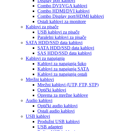
Display port kablovi
Combo DVI/VGA kablovi
Combo HDMI/DVI kablovi
Combo Display port/HDMI kablovi
Ostali kablovi za monitore
Kablovi za pisače
USB kablovi za pisače
Paralelni kablovi za pisače
SATA HDD/SSD data kablovi
SATA HDD/SSD data kablovi
SAS HDD/SSD data kablovi
Kablovi za napajanja
Kablovi za napajanja šuko
Kablovi za napajanja SATA
Kablovi za napajanja ostali
Mrežni kablovi
Mrežni kablovi (UTP, FTP, STP)
Optički kablovi
Oprema za mrežne kablove
Audio kablovi
Optički audio kablovi
Ostali audio kablovi
USB kablovi
Produžni USB kablovi
USB adapteri