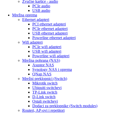
Zvučne kartice - audio
PCIe audio
USB audio
Mrežna oprema
Ethernet adapteri
PCI ethernet adapteri
PCIe ethernet adapteri
USB ethernet adapteri
Powerline ethernet adapteri
Wifi adapteri
PCIe wifi adapteri
USB wifi adapteri
Powerline wifi adapteri
Mrežna pohrana (NAS)
Asustor NAS
Synology NAS i oprema
QNap NAS
Mrežni preklopnici (Switch)
Mikrotik switch
Ubiquiti switchevi
TP-Link switch
D-Link switch
Ostali switchevi
Dodaci za preklopnike (Switch modules)
Routeri, AP-ovi i repetitori