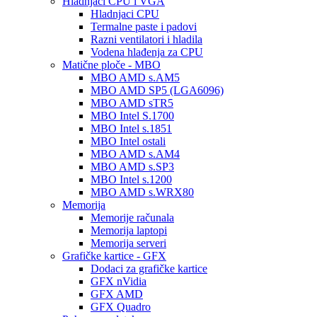
Hladnjaci CPU i VGA
Hladnjaci CPU
Termalne paste i padovi
Razni ventilatori i hladila
Vodena hlađenja za CPU
Matične ploče - MBO
MBO AMD s.AM5
MBO AMD SP5 (LGA6096)
MBO AMD sTR5
MBO Intel S.1700
MBO Intel s.1851
MBO Intel ostali
MBO AMD s.AM4
MBO AMD s.SP3
MBO Intel s.1200
MBO AMD s.WRX80
Memorija
Memorije računala
Memorija laptopi
Memorija serveri
Grafičke kartice - GFX
Dodaci za grafičke kartice
GFX nVidia
GFX AMD
GFX Quadro