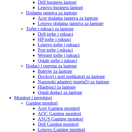
Dell business laptopi
Lenovo business laptopi
Dodatna jamstva za laptope
Acer dodatna jamstva za laptope
Lenovo dodatna jamstva za laptope
Torbe i ruksaci za laptope
Dell torbe i ruksaci
HP torbe i ruksaci
Lenovo torbe i ruksaci
Port torbe i ruksaci
Wenger torbe i ruksaci
Ostale torbe i ruksaci
Dodaci i oprema za laptope
Baterije za laptope
Dockovi i port replikatori za laptope
Naponski adapteri (punjači) za laptope
Hladnjaci za laptope
Ostali dodaci za laptope
Monitori i projektori
Gaming monitori
Acer Gaming monitori
AOC Gaming monitori
ASUS Gaming monitori
Dell Gaming monitori
Lenovo Gaming monitori