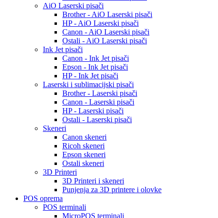
AiO Laserski pisači
Brother - AiO Laserski pisači
HP - AiO Laserski pisači
Canon - AiO Laserski pisači
Ostali - AiO Laserski pisači
Ink Jet pisači
Canon - Ink Jet pisači
Epson - Ink Jet pisači
HP - Ink Jet pisači
Laserski i sublimacijski pisači
Brother - Laserski pisači
Canon - Laserski pisači
HP - Laserski pisači
Ostali - Laserski pisači
Skeneri
Canon skeneri
Ricoh skeneri
Epson skeneri
Ostali skeneri
3D Printeri
3D Printeri i skeneri
Punjenja za 3D printere i olovke
POS oprema
POS terminali
MicroPOS terminali