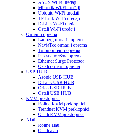
ASUS Wi-Fi uređaji
Mikrotik Wi-Fi uređaji
Ubiquiti Wi-Fi uređaji
TP-Link Wi-Fi uređaji
D-Link Wi-Fi uređaji
Ostali Wi-Fi uređaji
Ormari i oprema
Lanberg ormari i oprema
NaviaTec ormari i oprema
Triton ormari i oprema
Pasivna mrežna oprema
Ethernet Surge Protector
Ostali ormari i oprema
USB HUB
Asonic USB HUB
D-Link USB HUB
Orico USB HUB
Ostali USB HUB
KVM preklopnici
Roline KVM preklopnici
Trendnet KVM preklopnici
Ostali KVM preklopnici
Alati
Roline alati
Ostali alati