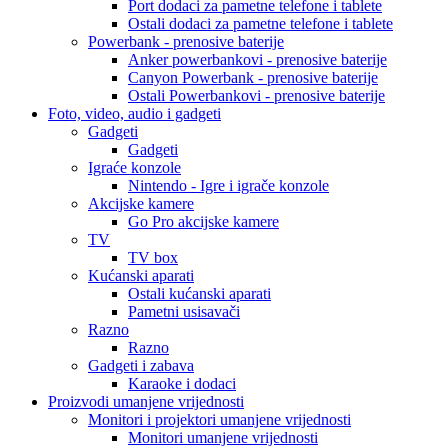
Port dodaci za pametne telefone i tablete
Ostali dodaci za pametne telefone i tablete
Powerbank - prenosive baterije
Anker powerbankovi - prenosive baterije
Canyon Powerbank - prenosive baterije
Ostali Powerbankovi - prenosive baterije
Foto, video, audio i gadgeti
Gadgeti
Gadgeti
Igraće konzole
Nintendo - Igre i igrače konzole
Akcijske kamere
Go Pro akcijske kamere
TV
TV box
Kućanski aparati
Ostali kućanski aparati
Pametni usisavači
Razno
Razno
Gadgeti i zabava
Karaoke i dodaci
Proizvodi umanjene vrijednosti
Monitori i projektori umanjene vrijednosti
Monitori umanjene vrijednosti