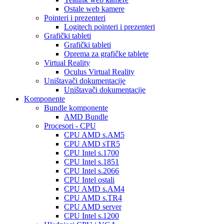
Ostale web kamere
Pointeri i prezenteri
Logitech pointeri i prezenteri
Grafički tableti
Grafički tableti
Oprema za grafičke tablete
Virtual Reality
Oculus Virtual Reality
Uništavači dokumentacije
Uništavači dokumentacije
Komponente
Bundle komponente
AMD Bundle
Procesori - CPU
CPU AMD s.AM5
CPU AMD sTR5
CPU Intel s.1700
CPU Intel s.1851
CPU Intel s.2066
CPU Intel ostali
CPU AMD s.AM4
CPU AMD s.TR4
CPU AMD server
CPU Intel s.1200