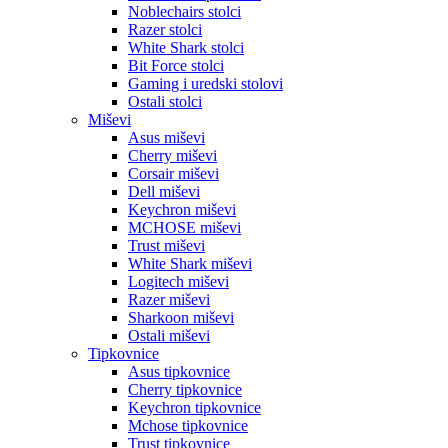
Noblechairs stolci
Razer stolci
White Shark stolci
Bit Force stolci
Gaming i uredski stolovi
Ostali stolci
Miševi
Asus miševi
Cherry miševi
Corsair miševi
Dell miševi
Keychron miševi
MCHOSE miševi
Trust miševi
White Shark miševi
Logitech miševi
Razer miševi
Sharkoon miševi
Ostali miševi
Tipkovnice
Asus tipkovnice
Cherry tipkovnice
Keychron tipkovnice
Mchose tipkovnice
Trust tipkovnice