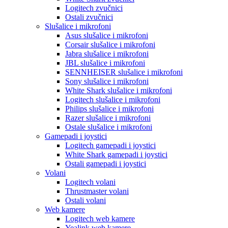
Logitech zvučnici
Ostali zvučnici
Slušalice i mikrofoni
Asus slušalice i mikrofoni
Corsair slušalice i mikrofoni
Jabra slušalice i mikrofoni
JBL slušalice i mikrofoni
SENNHEISER slušalice i mikrofoni
Sony slušalice i mikrofoni
White Shark slušalice i mikrofoni
Logitech slušalice i mikrofoni
Philips slušalice i mikrofoni
Razer slušalice i mikrofoni
Ostale slušalice i mikrofoni
Gamepadi i joystici
Logitech gamepadi i joystici
White Shark gamepadi i joystici
Ostali gamepadi i joystici
Volani
Logitech volani
Thrustmaster volani
Ostali volani
Web kamere
Logitech web kamere
Yealink web kamere