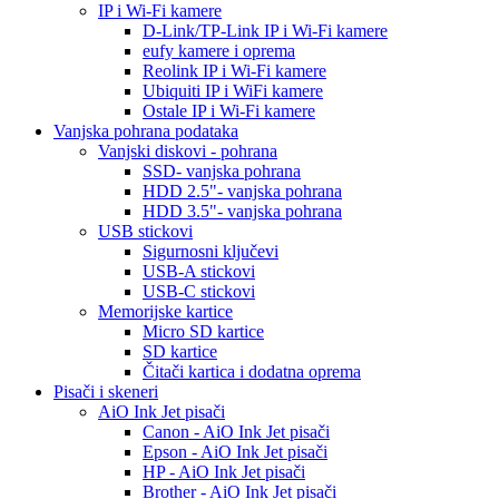
IP i Wi-Fi kamere
D-Link/TP-Link IP i Wi-Fi kamere
eufy kamere i oprema
Reolink IP i Wi-Fi kamere
Ubiquiti IP i WiFi kamere
Ostale IP i Wi-Fi kamere
Vanjska pohrana podataka
Vanjski diskovi - pohrana
SSD- vanjska pohrana
HDD 2.5"- vanjska pohrana
HDD 3.5"- vanjska pohrana
USB stickovi
Sigurnosni ključevi
USB-A stickovi
USB-C stickovi
Memorijske kartice
Micro SD kartice
SD kartice
Čitači kartica i dodatna oprema
Pisači i skeneri
AiO Ink Jet pisači
Canon - AiO Ink Jet pisači
Epson - AiO Ink Jet pisači
HP - AiO Ink Jet pisači
Brother - AiO Ink Jet pisači