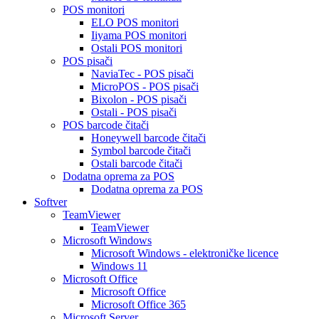
POS monitori
ELO POS monitori
Iiyama POS monitori
Ostali POS monitori
POS pisači
NaviaTec - POS pisači
MicroPOS - POS pisači
Bixolon - POS pisači
Ostali - POS pisači
POS barcode čitači
Honeywell barcode čitači
Symbol barcode čitači
Ostali barcode čitači
Dodatna oprema za POS
Dodatna oprema za POS
Softver
TeamViewer
TeamViewer
Microsoft Windows
Microsoft Windows - elektroničke licence
Windows 11
Microsoft Office
Microsoft Office
Microsoft Office 365
Microsoft Server