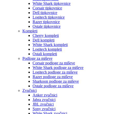
White Shark tipkovnice
Corsair tipkovnice
Dell tipkovnice
Logitech tipkovnice
Razer tipkovnice
Ostale tipkovnice
Kompleti
Cherry kompleti
Dell kompleti
White Shark kompleti
Logitech kompleti
Ostali kompleti
Podloge za miševe
Corsair podloge za miševe
White Shark podloge za miševe
Logitech podloge za miševe
Razer podloge za miševe
Sharkoon podloge za miševe
Ostale podloge za miševe
Zvučnici
Anker zvučnici
Jabra zvučnici
JBL zvučnici
Sony zvučnici
White Shark zvučnici