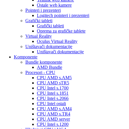
Ostale web kamere
Pointeri i prezenteri
Logitech pointeri i prezenteri
Grafički tableti
Grafički tableti
Oprema za grafičke tablete
Virtual Reality
Oculus Virtual Reality
Uništavači dokumentacije
Uništavači dokumentacije
Komponente
Bundle komponente
AMD Bundle
Procesori - CPU
CPU AMD s.AM5
CPU AMD sTR5
CPU Intel s.1700
CPU Intel s.1851
CPU Intel s.2066
CPU Intel ostali
CPU AMD s.AM4
CPU AMD s.TR4
CPU AMD server
CPU Intel s.1200