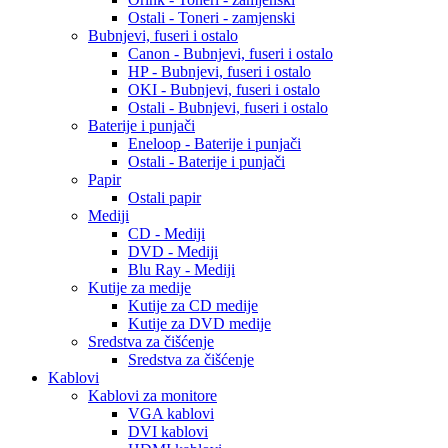
Ostali - Toneri - zamjenski
Bubnjevi, fuseri i ostalo
Canon - Bubnjevi, fuseri i ostalo
HP - Bubnjevi, fuseri i ostalo
OKI - Bubnjevi, fuseri i ostalo
Ostali - Bubnjevi, fuseri i ostalo
Baterije i punjači
Eneloop - Baterije i punjači
Ostali - Baterije i punjači
Papir
Ostali papir
Mediji
CD - Mediji
DVD - Mediji
Blu Ray - Mediji
Kutije za medije
Kutije za CD medije
Kutije za DVD medije
Sredstva za čišćenje
Sredstva za čišćenje
Kablovi
Kablovi za monitore
VGA kablovi
DVI kablovi