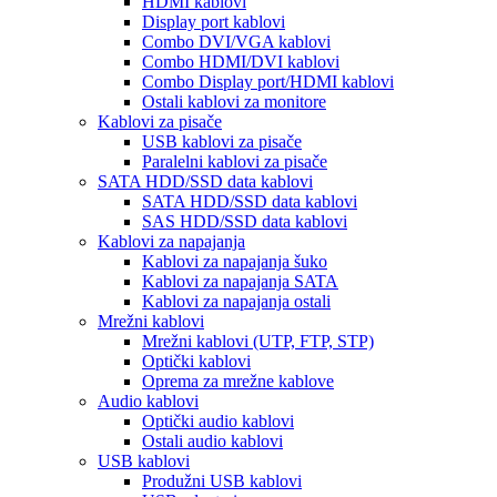
HDMI kablovi
Display port kablovi
Combo DVI/VGA kablovi
Combo HDMI/DVI kablovi
Combo Display port/HDMI kablovi
Ostali kablovi za monitore
Kablovi za pisače
USB kablovi za pisače
Paralelni kablovi za pisače
SATA HDD/SSD data kablovi
SATA HDD/SSD data kablovi
SAS HDD/SSD data kablovi
Kablovi za napajanja
Kablovi za napajanja šuko
Kablovi za napajanja SATA
Kablovi za napajanja ostali
Mrežni kablovi
Mrežni kablovi (UTP, FTP, STP)
Optički kablovi
Oprema za mrežne kablove
Audio kablovi
Optički audio kablovi
Ostali audio kablovi
USB kablovi
Produžni USB kablovi