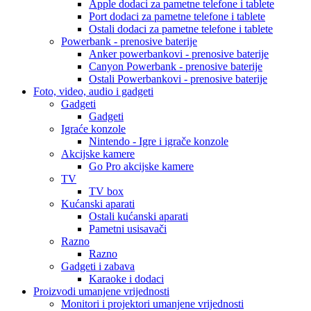
Apple dodaci za pametne telefone i tablete
Port dodaci za pametne telefone i tablete
Ostali dodaci za pametne telefone i tablete
Powerbank - prenosive baterije
Anker powerbankovi - prenosive baterije
Canyon Powerbank - prenosive baterije
Ostali Powerbankovi - prenosive baterije
Foto, video, audio i gadgeti
Gadgeti
Gadgeti
Igraće konzole
Nintendo - Igre i igrače konzole
Akcijske kamere
Go Pro akcijske kamere
TV
TV box
Kućanski aparati
Ostali kućanski aparati
Pametni usisavači
Razno
Razno
Gadgeti i zabava
Karaoke i dodaci
Proizvodi umanjene vrijednosti
Monitori i projektori umanjene vrijednosti