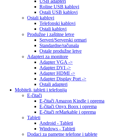
USB adapteri
Roline USB kablovi
Ostali USB kablovi
Ostali kablovi
Telefonski kablovi
Ostali kablovi
Produžne i zaštitne letve
Serveri/Serverski ormari
Standardne/računala
Ostale produžne letve
Adapteri za monitore
Adapter VGA ->
Adapter DVI ->
Adapter HDMI ->
Adapter Display Port ->
Ostali adapteri
Mobiteli, tableti i telefonija
E-čitači
E-čitači Amazon Kindle i oprema
E-čitači Onyx Boox i oprema
E-čitači reMarkable i oprema
Tableti
Android - Tableti
Windows - Tableti
Dodaci za pametne telefone i tablete