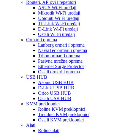
Routeri, AP-ovi i repetitori
ASUS Wi-Fi uređaji
Mikrotik Wi-Fi uređaji
Ubiquiti Wi-Fi uređaji
TP-Link Wi-Fi uređaji
D-Link Wi-Fi uređaji
Ostali Wi-Fi uređaji
Ormari i oprema
Lanberg ormari i oprema
NaviaTec ormari i oprema
Triton ormari i oprema
Pasivna mrežna oprema
Ethernet Surge Protector
Ostali ormari i oprema
USB HUB
Asonic USB HUB
D-Link USB HUB
Orico USB HUB
Ostali USB HUB
KVM preklopnici
Roline KVM preklopnici
Trendnet KVM preklopnici
Ostali KVM preklopnici
Alati
Roline alati