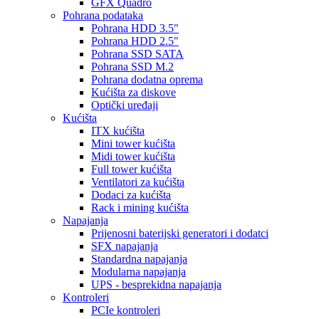
GFX Quadro
Pohrana podataka
Pohrana HDD 3.5"
Pohrana HDD 2.5"
Pohrana SSD SATA
Pohrana SSD M.2
Pohrana dodatna oprema
Kućišta za diskove
Optički uređaji
Kućišta
ITX kućišta
Mini tower kućišta
Midi tower kućišta
Full tower kućišta
Ventilatori za kućišta
Dodaci za kućišta
Rack i mining kućišta
Napajanja
Prijenosni baterijski generatori i dodatci
SFX napajanja
Standardna napajanja
Modularna napajanja
UPS - besprekidna napajanja
Kontroleri
PCIe kontroleri