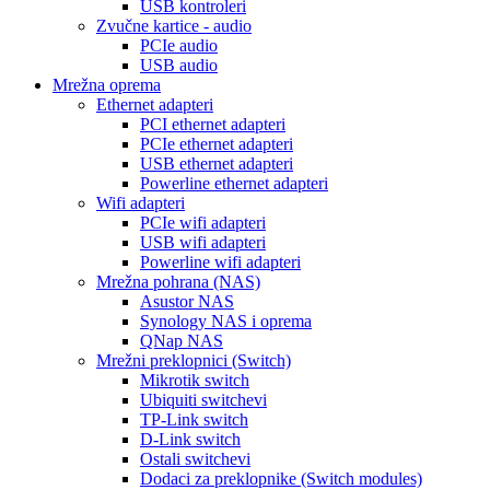
USB kontroleri
Zvučne kartice - audio
PCIe audio
USB audio
Mrežna oprema
Ethernet adapteri
PCI ethernet adapteri
PCIe ethernet adapteri
USB ethernet adapteri
Powerline ethernet adapteri
Wifi adapteri
PCIe wifi adapteri
USB wifi adapteri
Powerline wifi adapteri
Mrežna pohrana (NAS)
Asustor NAS
Synology NAS i oprema
QNap NAS
Mrežni preklopnici (Switch)
Mikrotik switch
Ubiquiti switchevi
TP-Link switch
D-Link switch
Ostali switchevi
Dodaci za preklopnike (Switch modules)