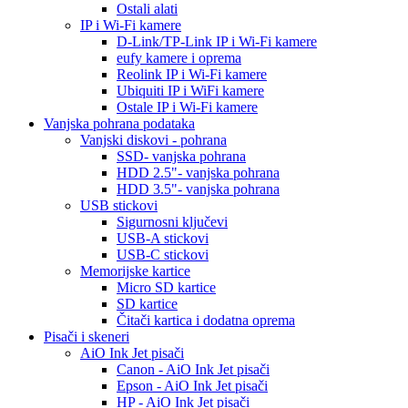
Ostali alati
IP i Wi-Fi kamere
D-Link/TP-Link IP i Wi-Fi kamere
eufy kamere i oprema
Reolink IP i Wi-Fi kamere
Ubiquiti IP i WiFi kamere
Ostale IP i Wi-Fi kamere
Vanjska pohrana podataka
Vanjski diskovi - pohrana
SSD- vanjska pohrana
HDD 2.5"- vanjska pohrana
HDD 3.5"- vanjska pohrana
USB stickovi
Sigurnosni ključevi
USB-A stickovi
USB-C stickovi
Memorijske kartice
Micro SD kartice
SD kartice
Čitači kartica i dodatna oprema
Pisači i skeneri
AiO Ink Jet pisači
Canon - AiO Ink Jet pisači
Epson - AiO Ink Jet pisači
HP - AiO Ink Jet pisači