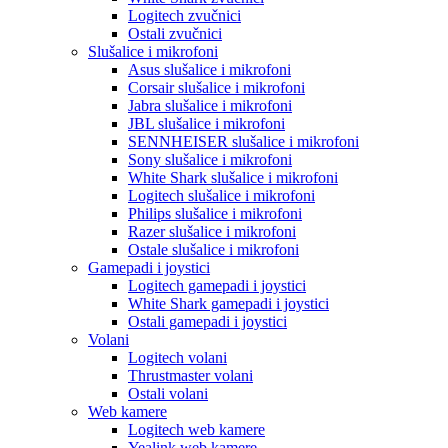
Logitech zvučnici
Ostali zvučnici
Slušalice i mikrofoni
Asus slušalice i mikrofoni
Corsair slušalice i mikrofoni
Jabra slušalice i mikrofoni
JBL slušalice i mikrofoni
SENNHEISER slušalice i mikrofoni
Sony slušalice i mikrofoni
White Shark slušalice i mikrofoni
Logitech slušalice i mikrofoni
Philips slušalice i mikrofoni
Razer slušalice i mikrofoni
Ostale slušalice i mikrofoni
Gamepadi i joystici
Logitech gamepadi i joystici
White Shark gamepadi i joystici
Ostali gamepadi i joystici
Volani
Logitech volani
Thrustmaster volani
Ostali volani
Web kamere
Logitech web kamere
Yealink web kamere