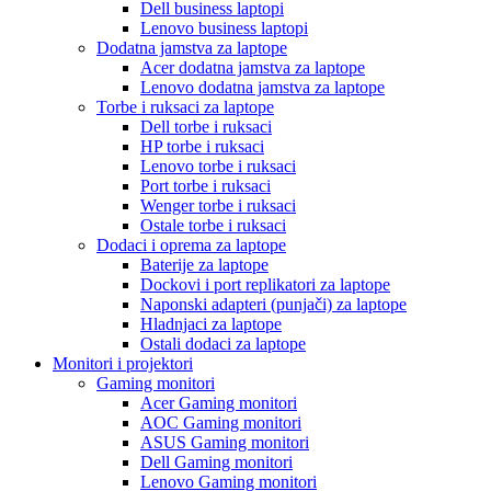
Dell business laptopi
Lenovo business laptopi
Dodatna jamstva za laptope
Acer dodatna jamstva za laptope
Lenovo dodatna jamstva za laptope
Torbe i ruksaci za laptope
Dell torbe i ruksaci
HP torbe i ruksaci
Lenovo torbe i ruksaci
Port torbe i ruksaci
Wenger torbe i ruksaci
Ostale torbe i ruksaci
Dodaci i oprema za laptope
Baterije za laptope
Dockovi i port replikatori za laptope
Naponski adapteri (punjači) za laptope
Hladnjaci za laptope
Ostali dodaci za laptope
Monitori i projektori
Gaming monitori
Acer Gaming monitori
AOC Gaming monitori
ASUS Gaming monitori
Dell Gaming monitori
Lenovo Gaming monitori