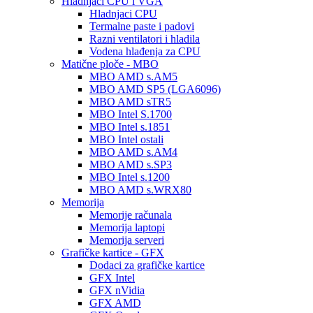
Hladnjaci CPU i VGA
Hladnjaci CPU
Termalne paste i padovi
Razni ventilatori i hladila
Vodena hlađenja za CPU
Matične ploče - MBO
MBO AMD s.AM5
MBO AMD SP5 (LGA6096)
MBO AMD sTR5
MBO Intel S.1700
MBO Intel s.1851
MBO Intel ostali
MBO AMD s.AM4
MBO AMD s.SP3
MBO Intel s.1200
MBO AMD s.WRX80
Memorija
Memorije računala
Memorija laptopi
Memorija serveri
Grafičke kartice - GFX
Dodaci za grafičke kartice
GFX Intel
GFX nVidia
GFX AMD