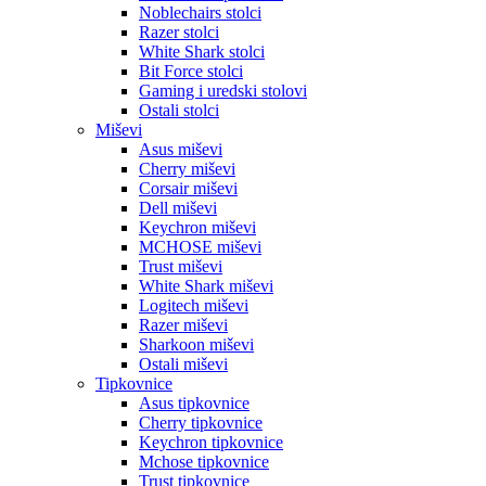
Noblechairs stolci
Razer stolci
White Shark stolci
Bit Force stolci
Gaming i uredski stolovi
Ostali stolci
Miševi
Asus miševi
Cherry miševi
Corsair miševi
Dell miševi
Keychron miševi
MCHOSE miševi
Trust miševi
White Shark miševi
Logitech miševi
Razer miševi
Sharkoon miševi
Ostali miševi
Tipkovnice
Asus tipkovnice
Cherry tipkovnice
Keychron tipkovnice
Mchose tipkovnice
Trust tipkovnice