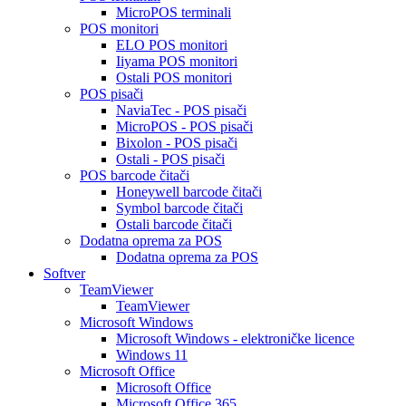
MicroPOS terminali
POS monitori
ELO POS monitori
Iiyama POS monitori
Ostali POS monitori
POS pisači
NaviaTec - POS pisači
MicroPOS - POS pisači
Bixolon - POS pisači
Ostali - POS pisači
POS barcode čitači
Honeywell barcode čitači
Symbol barcode čitači
Ostali barcode čitači
Dodatna oprema za POS
Dodatna oprema za POS
Softver
TeamViewer
TeamViewer
Microsoft Windows
Microsoft Windows - elektroničke licence
Windows 11
Microsoft Office
Microsoft Office
Microsoft Office 365