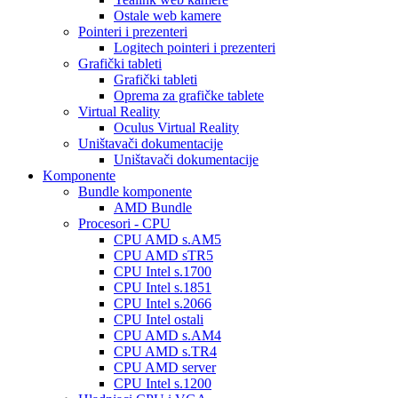
Ostale web kamere
Pointeri i prezenteri
Logitech pointeri i prezenteri
Grafički tableti
Grafički tableti
Oprema za grafičke tablete
Virtual Reality
Oculus Virtual Reality
Uništavači dokumentacije
Uništavači dokumentacije
Komponente
Bundle komponente
AMD Bundle
Procesori - CPU
CPU AMD s.AM5
CPU AMD sTR5
CPU Intel s.1700
CPU Intel s.1851
CPU Intel s.2066
CPU Intel ostali
CPU AMD s.AM4
CPU AMD s.TR4
CPU AMD server
CPU Intel s.1200