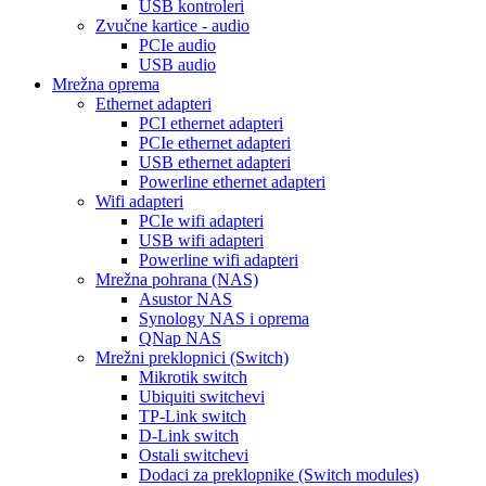
USB kontroleri
Zvučne kartice - audio
PCIe audio
USB audio
Mrežna oprema
Ethernet adapteri
PCI ethernet adapteri
PCIe ethernet adapteri
USB ethernet adapteri
Powerline ethernet adapteri
Wifi adapteri
PCIe wifi adapteri
USB wifi adapteri
Powerline wifi adapteri
Mrežna pohrana (NAS)
Asustor NAS
Synology NAS i oprema
QNap NAS
Mrežni preklopnici (Switch)
Mikrotik switch
Ubiquiti switchevi
TP-Link switch
D-Link switch
Ostali switchevi
Dodaci za preklopnike (Switch modules)