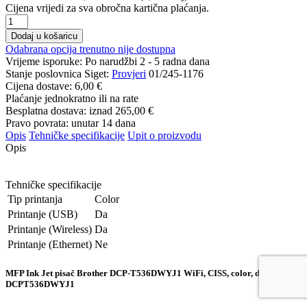
Cijena vrijedi za sva obročna kartična plaćanja.
Dodaj u košaricu
Odabrana opcija trenutno nije dostupna
Vrijeme isporuke:
Po narudžbi 2 - 5 radna dana
Stanje poslovnica Siget:
Provjeri
01/245-1176
Cijena dostave:
6,00 €
Plaćanje jednokratno ili na rate
Besplatna dostava: iznad
265,00 €
Pravo povrata: unutar 14 dana
Opis
Tehničke specifikacije
Upit o proizvodu
Opis
Tehničke specifikacije
Tip printanja
Color
Printanje (USB)
Da
Printanje (Wireless)
Da
Printanje (Ethernet)
Ne
MFP Ink Jet pisač Brother DCP-T536DWYJ1 WiFi, CISS, color, duplex,
DCPT536DWYJ1