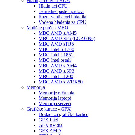
Hladnjaci CPU i VGA
Hladnjaci CPU
Termalne paste i padovi
Razni ventilatori i hladila
Vodena hlađenja za CPU
Matične ploče - MBO
MBO AMD s.AM5
MBO AMD SP5 (LGA6096)
MBO AMD sTR5
MBO Intel S.1700
MBO Intel s.1851
MBO Intel ostali
MBO AMD s.AM4
MBO AMD s.SP3
MBO Intel s.1200
MBO AMD s.WRX80
Memorija
Memorije računala
Memorija laptopi
Memorija serveri
Grafičke kartice - GFX
Dodaci za grafičke kartice
GFX Intel
GFX nVidia
GFX AMD