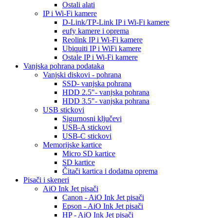
Ostali alati
IP i Wi-Fi kamere
D-Link/TP-Link IP i Wi-Fi kamere
eufy kamere i oprema
Reolink IP i Wi-Fi kamere
Ubiquiti IP i WiFi kamere
Ostale IP i Wi-Fi kamere
Vanjska pohrana podataka
Vanjski diskovi - pohrana
SSD- vanjska pohrana
HDD 2.5"- vanjska pohrana
HDD 3.5"- vanjska pohrana
USB stickovi
Sigurnosni ključevi
USB-A stickovi
USB-C stickovi
Memorijske kartice
Micro SD kartice
SD kartice
Čitači kartica i dodatna oprema
Pisači i skeneri
AiO Ink Jet pisači
Canon - AiO Ink Jet pisači
Epson - AiO Ink Jet pisači
HP - AiO Ink Jet pisači