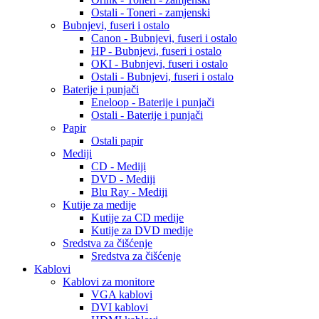
Ostali - Toneri - zamjenski
Bubnjevi, fuseri i ostalo
Canon - Bubnjevi, fuseri i ostalo
HP - Bubnjevi, fuseri i ostalo
OKI - Bubnjevi, fuseri i ostalo
Ostali - Bubnjevi, fuseri i ostalo
Baterije i punjači
Eneloop - Baterije i punjači
Ostali - Baterije i punjači
Papir
Ostali papir
Mediji
CD - Mediji
DVD - Mediji
Blu Ray - Mediji
Kutije za medije
Kutije za CD medije
Kutije za DVD medije
Sredstva za čišćenje
Sredstva za čišćenje
Kablovi
Kablovi za monitore
VGA kablovi
DVI kablovi