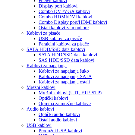
HDMI kablovi
Display port kablovi
Combo DVI/VGA kablovi
Combo HDMI/DVI kablovi
Combo Display port/HDMI kablovi
Ostali kablovi za monitore
Kablovi za pisače
USB kablovi za pisače
Paralelni kablovi za pisače
SATA HDD/SSD data kablovi
SATA HDD/SSD data kablovi
SAS HDD/SSD data kablovi
Kablovi za napajanja
Kablovi za napajanja šuko
Kablovi za napajanja SATA
Kablovi za napajanja ostali
Mrežni kablovi
Mrežni kablovi (UTP, FTP, STP)
Optički kablovi
Oprema za mrežne kablove
Audio kablovi
Optički audio kablovi
Ostali audio kablovi
USB kablovi
Produžni USB kablovi