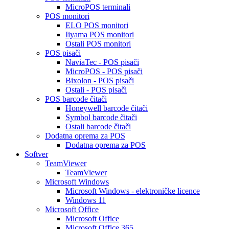
MicroPOS terminali
POS monitori
ELO POS monitori
Iiyama POS monitori
Ostali POS monitori
POS pisači
NaviaTec - POS pisači
MicroPOS - POS pisači
Bixolon - POS pisači
Ostali - POS pisači
POS barcode čitači
Honeywell barcode čitači
Symbol barcode čitači
Ostali barcode čitači
Dodatna oprema za POS
Dodatna oprema za POS
Softver
TeamViewer
TeamViewer
Microsoft Windows
Microsoft Windows - elektroničke licence
Windows 11
Microsoft Office
Microsoft Office
Microsoft Office 365