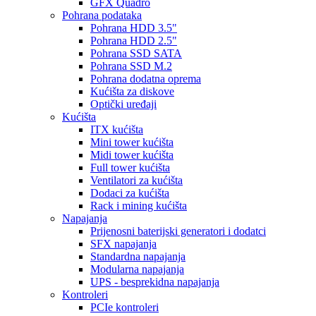
GFX Quadro
Pohrana podataka
Pohrana HDD 3.5"
Pohrana HDD 2.5"
Pohrana SSD SATA
Pohrana SSD M.2
Pohrana dodatna oprema
Kućišta za diskove
Optički uređaji
Kućišta
ITX kućišta
Mini tower kućišta
Midi tower kućišta
Full tower kućišta
Ventilatori za kućišta
Dodaci za kućišta
Rack i mining kućišta
Napajanja
Prijenosni baterijski generatori i dodatci
SFX napajanja
Standardna napajanja
Modularna napajanja
UPS - besprekidna napajanja
Kontroleri
PCIe kontroleri