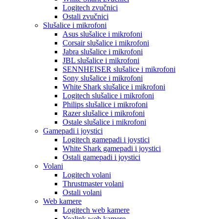
Logitech zvučnici
Ostali zvučnici
Slušalice i mikrofoni
Asus slušalice i mikrofoni
Corsair slušalice i mikrofoni
Jabra slušalice i mikrofoni
JBL slušalice i mikrofoni
SENNHEISER slušalice i mikrofoni
Sony slušalice i mikrofoni
White Shark slušalice i mikrofoni
Logitech slušalice i mikrofoni
Philips slušalice i mikrofoni
Razer slušalice i mikrofoni
Ostale slušalice i mikrofoni
Gamepadi i joystici
Logitech gamepadi i joystici
White Shark gamepadi i joystici
Ostali gamepadi i joystici
Volani
Logitech volani
Thrustmaster volani
Ostali volani
Web kamere
Logitech web kamere
Yealink web kamere