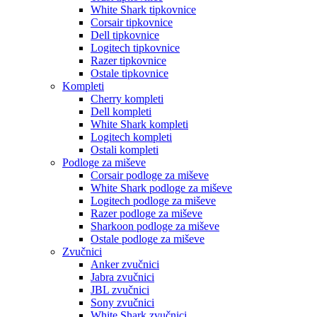
White Shark tipkovnice
Corsair tipkovnice
Dell tipkovnice
Logitech tipkovnice
Razer tipkovnice
Ostale tipkovnice
Kompleti
Cherry kompleti
Dell kompleti
White Shark kompleti
Logitech kompleti
Ostali kompleti
Podloge za miševe
Corsair podloge za miševe
White Shark podloge za miševe
Logitech podloge za miševe
Razer podloge za miševe
Sharkoon podloge za miševe
Ostale podloge za miševe
Zvučnici
Anker zvučnici
Jabra zvučnici
JBL zvučnici
Sony zvučnici
White Shark zvučnici