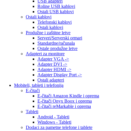
USB adapteri
Roline USB kablovi
Ostali USB kablovi
Ostali kablovi
Telefonski kablovi
Ostali kablovi
Produžne i zaštitne letve
Serveri/Serverski ormari
Standardne/računala
Ostale produžne letve
Adapteri za monitore
Adapter VGA ->
Adapter DVI ->
Adapter HDMI ->
Adapter Display Port ->
Ostali adapteri
Mobiteli, tableti i telefonija
E-čitači
E-čitači Amazon Kindle i oprema
E-čitači Onyx Boox i oprema
E-čitači reMarkable i oprema
Tableti
Android - Tableti
Windows - Tableti
Dodaci za pametne telefone i tablete