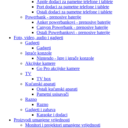
Apple dodaci za pametne telefone i tablete
Port dodaci za pametne telefone i tablete
Ostali dodaci za pametne telefone i tablete
Powerbank - prenosive baterije
Anker powerbankovi - prenosive baterije
Canyon Powerbank - prenosive baterije
Ostali Powerbankovi - prenosive baterije
Foto, video, audio i gadgeti
Gadgeti
Gadgeti
Igraće konzole
Nintendo - Igre i igrače konzole
Akcijske kamere
Go Pro akcijske kamere
TV
TV box
Kućanski aparati
Ostali kućanski aparati
Pametni usisavači
Razno
Razno
Gadgeti i zabava
Karaoke i dodaci
Proizvodi umanjene vrijednosti
Monitori i projektori umanjene vrijednosti