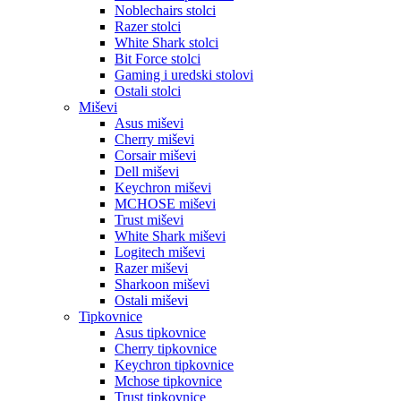
Noblechairs stolci
Razer stolci
White Shark stolci
Bit Force stolci
Gaming i uredski stolovi
Ostali stolci
Miševi
Asus miševi
Cherry miševi
Corsair miševi
Dell miševi
Keychron miševi
MCHOSE miševi
Trust miševi
White Shark miševi
Logitech miševi
Razer miševi
Sharkoon miševi
Ostali miševi
Tipkovnice
Asus tipkovnice
Cherry tipkovnice
Keychron tipkovnice
Mchose tipkovnice
Trust tipkovnice