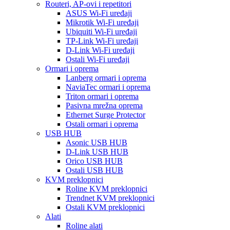
Routeri, AP-ovi i repetitori
ASUS Wi-Fi uređaji
Mikrotik Wi-Fi uređaji
Ubiquiti Wi-Fi uređaji
TP-Link Wi-Fi uređaji
D-Link Wi-Fi uređaji
Ostali Wi-Fi uređaji
Ormari i oprema
Lanberg ormari i oprema
NaviaTec ormari i oprema
Triton ormari i oprema
Pasivna mrežna oprema
Ethernet Surge Protector
Ostali ormari i oprema
USB HUB
Asonic USB HUB
D-Link USB HUB
Orico USB HUB
Ostali USB HUB
KVM preklopnici
Roline KVM preklopnici
Trendnet KVM preklopnici
Ostali KVM preklopnici
Alati
Roline alati