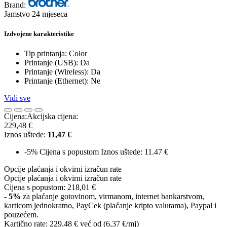
Brand:
Jamstvo 24 mjeseca
Izdvojene karakteristike
Tip printanja: Color
Printanje (USB): Da
Printanje (Wireless): Da
Printanje (Ethernet): Ne
Vidi sve
Cijena:
Akcijska cijena:
229,48 €
Iznos uštede:
11,47 €
-5%
Cijena s popustom
Iznos uštede: 11.47 €
Opcije plaćanja i okvirni izračun rate
Opcije plaćanja i okvirni izračun rate
Cijena s popustom:
218,01 €
- 5%
za plaćanje gotovinom, virmanom, internet bankarstvom,
karticom jednokratno, PayCek (plaćanje kripto valutama), Paypal i
pouzećem.
Kartično rate:
229,48 €
već od (6,37 €/mj)