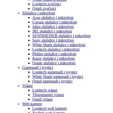
Logitech zvučnici
Ostali zvučnici
Slušalice i mikrofoni
Asus slušalice i mikrofoni
Corsair slušalice i mikrofoni
Jabra slušalice i mikrofoni
JBL slušalice i mikrofoni
SENNHEISER slušalice i mikrofoni
Sony slušalice i mikrofoni
White Shark slušalice i mikrofoni
Logitech slušalice i mikrofoni
Philips slušalice i mikrofoni
Razer slušalice i mikrofoni
Ostale slušalice i mikrofoni
Gamepadi i joystici
Logitech gamepadi i joystici
White Shark gamepadi i joystici
Ostali gamepadi i joystici
Volani
Logitech volani
Thrustmaster volani
Ostali volani
Web kamere
Logitech web kamere
Yealink web kamere