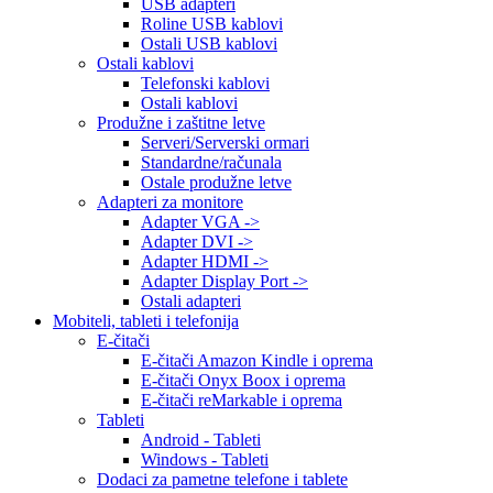
USB adapteri
Roline USB kablovi
Ostali USB kablovi
Ostali kablovi
Telefonski kablovi
Ostali kablovi
Produžne i zaštitne letve
Serveri/Serverski ormari
Standardne/računala
Ostale produžne letve
Adapteri za monitore
Adapter VGA ->
Adapter DVI ->
Adapter HDMI ->
Adapter Display Port ->
Ostali adapteri
Mobiteli, tableti i telefonija
E-čitači
E-čitači Amazon Kindle i oprema
E-čitači Onyx Boox i oprema
E-čitači reMarkable i oprema
Tableti
Android - Tableti
Windows - Tableti
Dodaci za pametne telefone i tablete