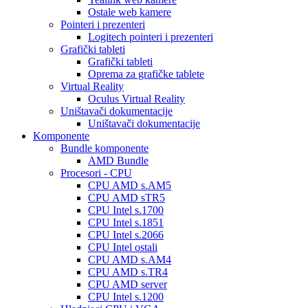
Ostale web kamere
Pointeri i prezenteri
Logitech pointeri i prezenteri
Grafički tableti
Grafički tableti
Oprema za grafičke tablete
Virtual Reality
Oculus Virtual Reality
Uništavači dokumentacije
Uništavači dokumentacije
Komponente
Bundle komponente
AMD Bundle
Procesori - CPU
CPU AMD s.AM5
CPU AMD sTR5
CPU Intel s.1700
CPU Intel s.1851
CPU Intel s.2066
CPU Intel ostali
CPU AMD s.AM4
CPU AMD s.TR4
CPU AMD server
CPU Intel s.1200