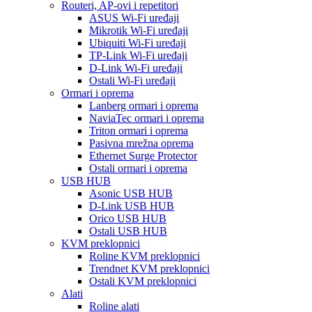
Routeri, AP-ovi i repetitori
ASUS Wi-Fi uređaji
Mikrotik Wi-Fi uređaji
Ubiquiti Wi-Fi uređaji
TP-Link Wi-Fi uređaji
D-Link Wi-Fi uređaji
Ostali Wi-Fi uređaji
Ormari i oprema
Lanberg ormari i oprema
NaviaTec ormari i oprema
Triton ormari i oprema
Pasivna mrežna oprema
Ethernet Surge Protector
Ostali ormari i oprema
USB HUB
Asonic USB HUB
D-Link USB HUB
Orico USB HUB
Ostali USB HUB
KVM preklopnici
Roline KVM preklopnici
Trendnet KVM preklopnici
Ostali KVM preklopnici
Alati
Roline alati