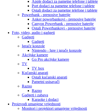
Apple dodaci za pametne telefone i tablete
Port dodaci za pametne telefone i tablete
Ostali dodaci za pametne telefone i tablete
Powerbank - prenosive baterije
Anker powerbankovi - prenosive baterije
Canyon Powerbank - prenosive baterije
Ostali Powerbankovi - prenosive baterije
Foto, video, audio i gadgeti
Gadgeti
Gadgeti
Igraće konzole
Nintendo - Igre i igrače konzole
Akcijske kamere
Go Pro akcijske kamere
TV
TV box
Kućanski aparati
Ostali kućanski aparati
Pametni usisavači
Razno
Razno
Gadgeti i zabava
Karaoke i dodaci
Proizvodi umanjene vrijednosti
Monitori i projektori umanjene vrijednosti