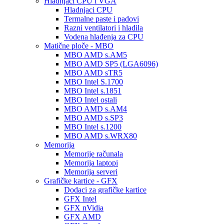
Hladnjaci CPU i VGA
Hladnjaci CPU
Termalne paste i padovi
Razni ventilatori i hladila
Vodena hlađenja za CPU
Matične ploče - MBO
MBO AMD s.AM5
MBO AMD SP5 (LGA6096)
MBO AMD sTR5
MBO Intel S.1700
MBO Intel s.1851
MBO Intel ostali
MBO AMD s.AM4
MBO AMD s.SP3
MBO Intel s.1200
MBO AMD s.WRX80
Memorija
Memorije računala
Memorija laptopi
Memorija serveri
Grafičke kartice - GFX
Dodaci za grafičke kartice
GFX Intel
GFX nVidia
GFX AMD