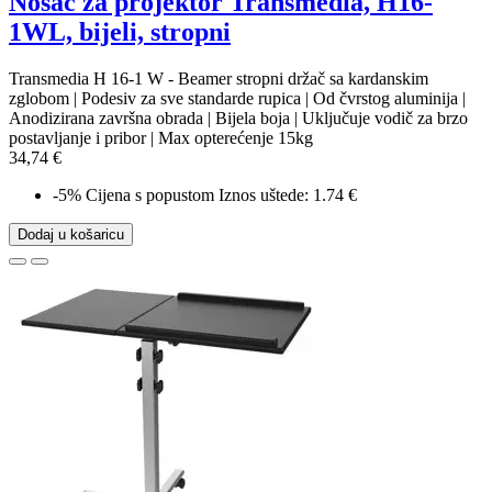
Nosač za projektor Transmedia, H16-
1WL, bijeli, stropni
Transmedia H 16-1 W - Beamer stropni držač sa kardanskim
zglobom | Podesiv za sve standarde rupica | Od čvrstog aluminija |
Anodizirana završna obrada | Bijela boja | Uključuje vodič za brzo
postavljanje i pribor | Max opterećenje 15kg
34,74 €
-5%
Cijena s popustom
Iznos uštede: 1.74 €
Dodaj u košaricu