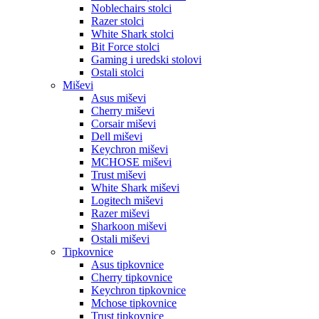
Noblechairs stolci
Razer stolci
White Shark stolci
Bit Force stolci
Gaming i uredski stolovi
Ostali stolci
Miševi
Asus miševi
Cherry miševi
Corsair miševi
Dell miševi
Keychron miševi
MCHOSE miševi
Trust miševi
White Shark miševi
Logitech miševi
Razer miševi
Sharkoon miševi
Ostali miševi
Tipkovnice
Asus tipkovnice
Cherry tipkovnice
Keychron tipkovnice
Mchose tipkovnice
Trust tipkovnice