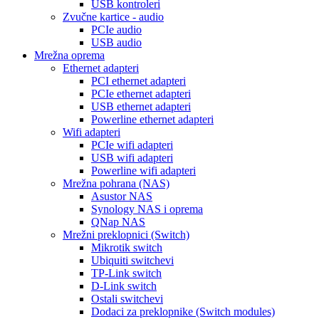
USB kontroleri
Zvučne kartice - audio
PCIe audio
USB audio
Mrežna oprema
Ethernet adapteri
PCI ethernet adapteri
PCIe ethernet adapteri
USB ethernet adapteri
Powerline ethernet adapteri
Wifi adapteri
PCIe wifi adapteri
USB wifi adapteri
Powerline wifi adapteri
Mrežna pohrana (NAS)
Asustor NAS
Synology NAS i oprema
QNap NAS
Mrežni preklopnici (Switch)
Mikrotik switch
Ubiquiti switchevi
TP-Link switch
D-Link switch
Ostali switchevi
Dodaci za preklopnike (Switch modules)