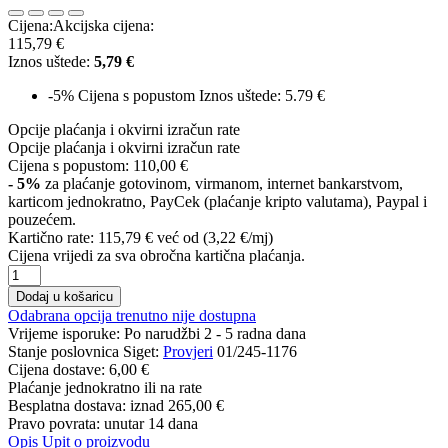
Cijena:
Akcijska cijena:
115,79 €
Iznos uštede:
5,79 €
-5%
Cijena s popustom
Iznos uštede: 5.79 €
Opcije plaćanja i okvirni izračun rate
Opcije plaćanja i okvirni izračun rate
Cijena s popustom:
110,00 €
- 5%
za plaćanje gotovinom, virmanom, internet bankarstvom,
karticom jednokratno, PayCek (plaćanje kripto valutama), Paypal i
pouzećem.
Kartično rate:
115,79 €
već od (3,22 €/mj)
Cijena vrijedi za sva obročna kartična plaćanja.
Dodaj u košaricu
Odabrana opcija trenutno nije dostupna
Vrijeme isporuke:
Po narudžbi 2 - 5 radna dana
Stanje poslovnica Siget:
Provjeri
01/245-1176
Cijena dostave:
6,00 €
Plaćanje jednokratno ili na rate
Besplatna dostava: iznad
265,00 €
Pravo povrata: unutar 14 dana
Opis
Upit o proizvodu