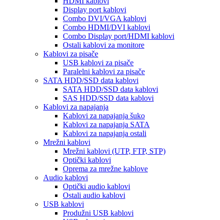
HDMI kablovi
Display port kablovi
Combo DVI/VGA kablovi
Combo HDMI/DVI kablovi
Combo Display port/HDMI kablovi
Ostali kablovi za monitore
Kablovi za pisače
USB kablovi za pisače
Paralelni kablovi za pisače
SATA HDD/SSD data kablovi
SATA HDD/SSD data kablovi
SAS HDD/SSD data kablovi
Kablovi za napajanja
Kablovi za napajanja šuko
Kablovi za napajanja SATA
Kablovi za napajanja ostali
Mrežni kablovi
Mrežni kablovi (UTP, FTP, STP)
Optički kablovi
Oprema za mrežne kablove
Audio kablovi
Optički audio kablovi
Ostali audio kablovi
USB kablovi
Produžni USB kablovi