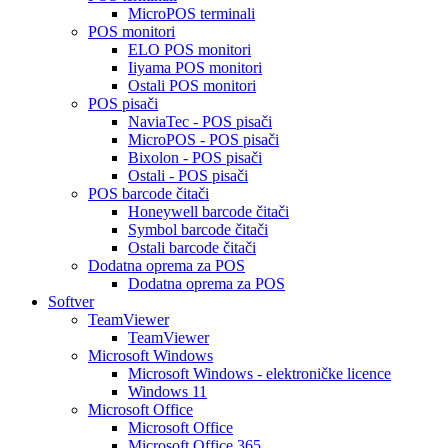
MicroPOS terminali
POS monitori
ELO POS monitori
Iiyama POS monitori
Ostali POS monitori
POS pisači
NaviaTec - POS pisači
MicroPOS - POS pisači
Bixolon - POS pisači
Ostali - POS pisači
POS barcode čitači
Honeywell barcode čitači
Symbol barcode čitači
Ostali barcode čitači
Dodatna oprema za POS
Dodatna oprema za POS
Softver
TeamViewer
TeamViewer
Microsoft Windows
Microsoft Windows - elektroničke licence
Windows 11
Microsoft Office
Microsoft Office
Microsoft Office 365