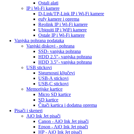
Ostali alati
IP i Wi-Fi kamere
D-Link/TP-Link IP i Wi-Fi kamere
eufy kamere i oprema
Reolink IP i Wi-Fi kamere
Ubiquiti IP i WiFi kamere
Ostale IP i Wi-Fi kamere
Vanjska pohrana podataka
Vanjski diskovi - pohrana
SSD- vanjska pohrana
HDD 2.5"- vanjska pohrana
HDD 3.5"- vanjska pohrana
USB stickovi
Sigurnosni ključevi
USB-A stickovi
USB-C stickovi
Memorijske kartice
Micro SD kartice
SD kartice
Čitači kartica i dodatna oprema
Pisači i skeneri
AiO Ink Jet pisači
Canon - AiO Ink Jet pisači
Epson - AiO Ink Jet pisači
HP - AiO Ink Jet pisači