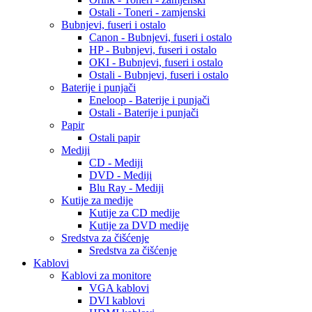
Ostali - Toneri - zamjenski
Bubnjevi, fuseri i ostalo
Canon - Bubnjevi, fuseri i ostalo
HP - Bubnjevi, fuseri i ostalo
OKI - Bubnjevi, fuseri i ostalo
Ostali - Bubnjevi, fuseri i ostalo
Baterije i punjači
Eneloop - Baterije i punjači
Ostali - Baterije i punjači
Papir
Ostali papir
Mediji
CD - Mediji
DVD - Mediji
Blu Ray - Mediji
Kutije za medije
Kutije za CD medije
Kutije za DVD medije
Sredstva za čišćenje
Sredstva za čišćenje
Kablovi
Kablovi za monitore
VGA kablovi
DVI kablovi