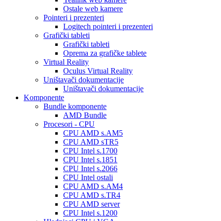
Ostale web kamere
Pointeri i prezenteri
Logitech pointeri i prezenteri
Grafički tableti
Grafički tableti
Oprema za grafičke tablete
Virtual Reality
Oculus Virtual Reality
Uništavači dokumentacije
Uništavači dokumentacije
Komponente
Bundle komponente
AMD Bundle
Procesori - CPU
CPU AMD s.AM5
CPU AMD sTR5
CPU Intel s.1700
CPU Intel s.1851
CPU Intel s.2066
CPU Intel ostali
CPU AMD s.AM4
CPU AMD s.TR4
CPU AMD server
CPU Intel s.1200