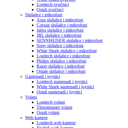
Logitech zvučnici
Ostali zvučnici
Slušalice i mikrofoni
Asus slušalice i mikrofoni
Corsair slušalice i mikrofoni
Jabra slušalice i mikrofoni
JBL slušalice i mikrofoni
SENNHEISER slušalice i mikrofoni
Sony slušalice i mikrofoni
White Shark slušalice i mikrofoni
Logitech slušalice i mikrofoni
Philips slušalice i mikrofoni
Razer slušalice i mikrofoni
Ostale slušalice i mikrofoni
Gamepadi i joystici
Logitech gamepadi i joystici
White Shark gamepadi i joystici
Ostali gamepadi i joystici
Volani
Logitech volani
Thrustmaster volani
Ostali volani
Web kamere
Logitech web kamere
Yealink web kamere