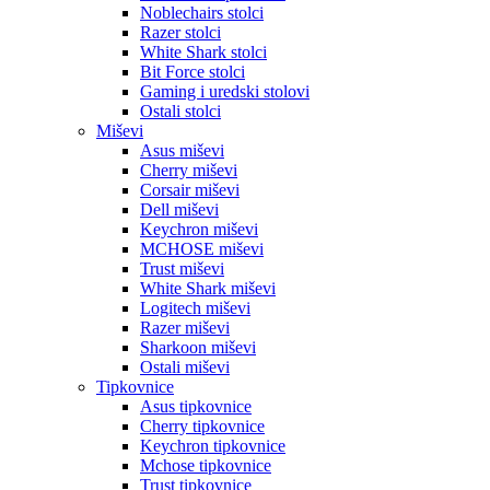
Noblechairs stolci
Razer stolci
White Shark stolci
Bit Force stolci
Gaming i uredski stolovi
Ostali stolci
Miševi
Asus miševi
Cherry miševi
Corsair miševi
Dell miševi
Keychron miševi
MCHOSE miševi
Trust miševi
White Shark miševi
Logitech miševi
Razer miševi
Sharkoon miševi
Ostali miševi
Tipkovnice
Asus tipkovnice
Cherry tipkovnice
Keychron tipkovnice
Mchose tipkovnice
Trust tipkovnice