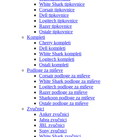
White Shark tipkovnice
Corsair tipkovnice
Dell tipkovnice
Logitech tipkovnice
Razer tipkovnice
Ostale tipkovnice
Kompleti
Cherry kompleti
Dell kompleti
White Shark kompleti
Logitech kompleti
Ostali kompleti
Podloge za miševe
Corsair podloge za miševe
White Shark podloge za miševe
Logitech podloge za miševe
Razer podloge za miševe
Sharkoon podloge za miševe
Ostale podloge za miševe
Zvučnici
Anker zvučnici
Jabra zvučnici
JBL zvučnici
Sony zvučnici
White Shark zvučnici