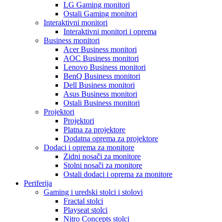
LG Gaming monitori
Ostali Gaming monitori
Interaktivni monitori
Interaktivni monitori i oprema
Business monitori
Acer Business monitori
AOC Business monitori
Lenovo Business monitori
BenQ Business monitori
Dell Business monitori
Asus Business monitori
Ostali Business monitori
Projektori
Projektori
Platna za projektore
Dodatna oprema za projektore
Dodaci i oprema za monitore
Zidni nosači za monitore
Stolni nosači za monitore
Ostali dodaci i oprema za monitore
Periferija
Gaming i uredski stolci i stolovi
Fractal stolci
Playseat stolci
Nitro Concepts stolci