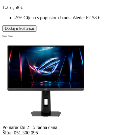
1.251,58 €
-5%
Cijena s popustom
Iznos uštede: 62.58 €
Dodaj u košaricu
Po narudžbi 2 - 5 radna dana
Šifra:
051.300.095