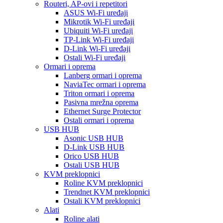
Routeri, AP-ovi i repetitori
ASUS Wi-Fi uređaji
Mikrotik Wi-Fi uređaji
Ubiquiti Wi-Fi uređaji
TP-Link Wi-Fi uređaji
D-Link Wi-Fi uređaji
Ostali Wi-Fi uređaji
Ormari i oprema
Lanberg ormari i oprema
NaviaTec ormari i oprema
Triton ormari i oprema
Pasivna mrežna oprema
Ethernet Surge Protector
Ostali ormari i oprema
USB HUB
Asonic USB HUB
D-Link USB HUB
Orico USB HUB
Ostali USB HUB
KVM preklopnici
Roline KVM preklopnici
Trendnet KVM preklopnici
Ostali KVM preklopnici
Alati
Roline alati