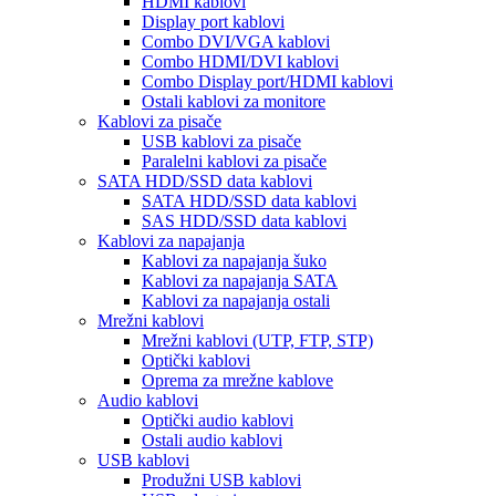
HDMI kablovi
Display port kablovi
Combo DVI/VGA kablovi
Combo HDMI/DVI kablovi
Combo Display port/HDMI kablovi
Ostali kablovi za monitore
Kablovi za pisače
USB kablovi za pisače
Paralelni kablovi za pisače
SATA HDD/SSD data kablovi
SATA HDD/SSD data kablovi
SAS HDD/SSD data kablovi
Kablovi za napajanja
Kablovi za napajanja šuko
Kablovi za napajanja SATA
Kablovi za napajanja ostali
Mrežni kablovi
Mrežni kablovi (UTP, FTP, STP)
Optički kablovi
Oprema za mrežne kablove
Audio kablovi
Optički audio kablovi
Ostali audio kablovi
USB kablovi
Produžni USB kablovi