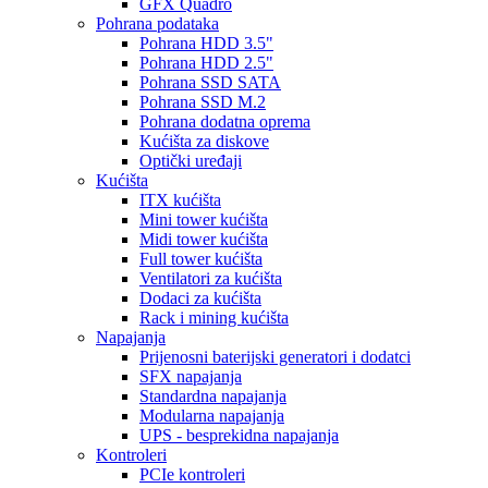
GFX Quadro
Pohrana podataka
Pohrana HDD 3.5"
Pohrana HDD 2.5"
Pohrana SSD SATA
Pohrana SSD M.2
Pohrana dodatna oprema
Kućišta za diskove
Optički uređaji
Kućišta
ITX kućišta
Mini tower kućišta
Midi tower kućišta
Full tower kućišta
Ventilatori za kućišta
Dodaci za kućišta
Rack i mining kućišta
Napajanja
Prijenosni baterijski generatori i dodatci
SFX napajanja
Standardna napajanja
Modularna napajanja
UPS - besprekidna napajanja
Kontroleri
PCIe kontroleri