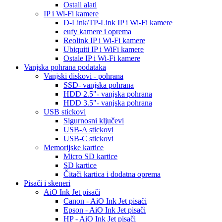
Ostali alati
IP i Wi-Fi kamere
D-Link/TP-Link IP i Wi-Fi kamere
eufy kamere i oprema
Reolink IP i Wi-Fi kamere
Ubiquiti IP i WiFi kamere
Ostale IP i Wi-Fi kamere
Vanjska pohrana podataka
Vanjski diskovi - pohrana
SSD- vanjska pohrana
HDD 2.5"- vanjska pohrana
HDD 3.5"- vanjska pohrana
USB stickovi
Sigurnosni ključevi
USB-A stickovi
USB-C stickovi
Memorijske kartice
Micro SD kartice
SD kartice
Čitači kartica i dodatna oprema
Pisači i skeneri
AiO Ink Jet pisači
Canon - AiO Ink Jet pisači
Epson - AiO Ink Jet pisači
HP - AiO Ink Jet pisači