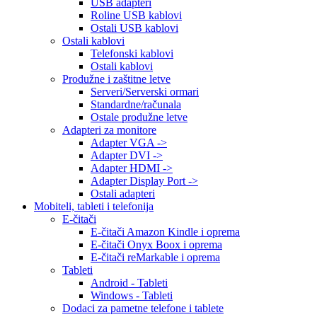
USB adapteri
Roline USB kablovi
Ostali USB kablovi
Ostali kablovi
Telefonski kablovi
Ostali kablovi
Produžne i zaštitne letve
Serveri/Serverski ormari
Standardne/računala
Ostale produžne letve
Adapteri za monitore
Adapter VGA ->
Adapter DVI ->
Adapter HDMI ->
Adapter Display Port ->
Ostali adapteri
Mobiteli, tableti i telefonija
E-čitači
E-čitači Amazon Kindle i oprema
E-čitači Onyx Boox i oprema
E-čitači reMarkable i oprema
Tableti
Android - Tableti
Windows - Tableti
Dodaci za pametne telefone i tablete