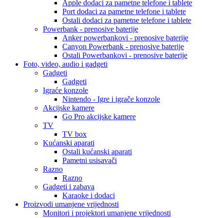
Apple dodaci za pametne telefone i tablete
Port dodaci za pametne telefone i tablete
Ostali dodaci za pametne telefone i tablete
Powerbank - prenosive baterije
Anker powerbankovi - prenosive baterije
Canyon Powerbank - prenosive baterije
Ostali Powerbankovi - prenosive baterije
Foto, video, audio i gadgeti
Gadgeti
Gadgeti
Igraće konzole
Nintendo - Igre i igrače konzole
Akcijske kamere
Go Pro akcijske kamere
TV
TV box
Kućanski aparati
Ostali kućanski aparati
Pametni usisavači
Razno
Razno
Gadgeti i zabava
Karaoke i dodaci
Proizvodi umanjene vrijednosti
Monitori i projektori umanjene vrijednosti