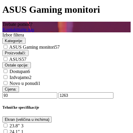
ASUS Gaming monitori
Trebate pomoć?
Kontaktirajte nas
Izbor filtera
Kategorije:
ASUS Gaming monitori
57
Proizvođači:
ASUS
57
Ostale opcije:
Dostupan
6
Izdvajamo
2
Novo u ponudi
1
Cijena:
Tehničke specifikacije
Ekran (veličina u inchima)
23.8"
3
24.1"
1