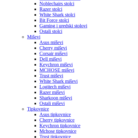
Noblechairs stolci
Razer stolci
White Shark stolci
Bit Force stolci
Gaming i uredski stolovi
Ostali stolci
Miševi
Asus miševi
Cherry miševi
Corsair miševi
Dell miševi
Keychron miševi
MCHOSE miševi
Trust miševi
White Shark miševi
Logitech miševi
Razer miševi
Sharkoon miševi
Ostali miševi
Tipkovnice
Asus tipkovnice
Cherry tipkovnice
Keychron tipkovnice
Mchose tipkovnice
Trust tipkovnice