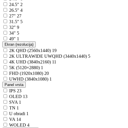
24.5"
2
26.5"
4
27"
27
31.5"
5
32"
9
34"
5
49"
1
Ekran (rezolucija)
2K QHD (2560x1440)
19
2K ULTRAWIDE UWQHD (3440x1440)
5
4K UHD (3840x2160)
11
5K (5120×2880)
1
FHD (1920x1080)
20
UWHD (3840x1080)
1
Panel vrsta
IPS
23
OLED
13
SVA
1
TN
1
U obradi
1
VA
14
WOLED
4