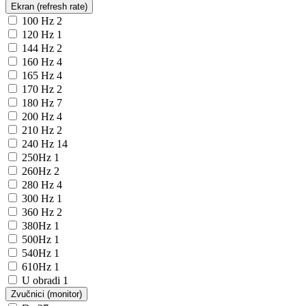
Ekran (refresh rate)
100 Hz
2
120 Hz
1
144 Hz
2
160 Hz
4
165 Hz
4
170 Hz
2
180 Hz
7
200 Hz
4
210 Hz
2
240 Hz
14
250Hz
1
260Hz
2
280 Hz
4
300 Hz
1
360 Hz
2
380Hz
1
500Hz
1
540Hz
1
610Hz
1
U obradi
1
Zvučnici (monitor)