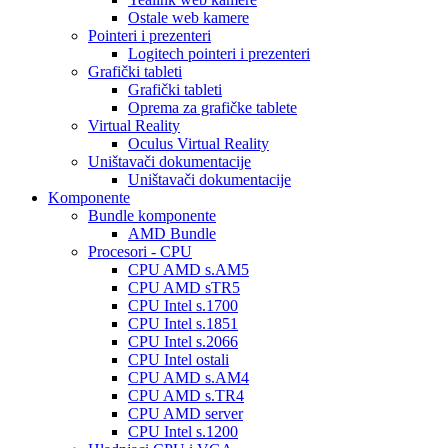
Ostale web kamere
Pointeri i prezenteri
Logitech pointeri i prezenteri
Grafički tableti
Grafički tableti
Oprema za grafičke tablete
Virtual Reality
Oculus Virtual Reality
Uništavači dokumentacije
Uništavači dokumentacije
Komponente
Bundle komponente
AMD Bundle
Procesori - CPU
CPU AMD s.AM5
CPU AMD sTR5
CPU Intel s.1700
CPU Intel s.1851
CPU Intel s.2066
CPU Intel ostali
CPU AMD s.AM4
CPU AMD s.TR4
CPU AMD server
CPU Intel s.1200