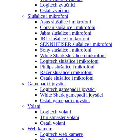
Logitech zvučnici
Ostali zvučnici
Slušalice i mikrofoni
Asus slušalice i mikrofoni
Corsair slušalice i mikrofoni
Jabra slušalice i mikrofoni
JBL slušalice i mikrofoni
SENNHEISER slušalice i mikrofoni
Sony slušalice i mikrofoni
White Shark slušalice i mikrofoni
Logitech slušalice i mikrofoni
Philips slušalice i mikrofoni
Razer slušalice i mikrofoni
Ostale slušalice i mikrofoni
Gamepadi i joystici
Logitech gamepadi i joystici
White Shark gamepadi i joystici
Ostali gamepadi i joystici
Volani
Logitech volani
Thrustmaster volani
Ostali volani
Web kamere
Logitech web kamere
Yealink web kamere