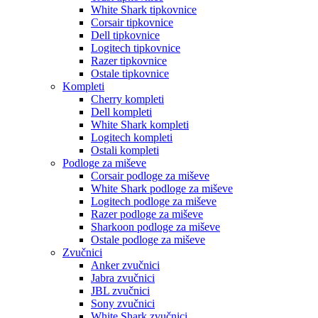
White Shark tipkovnice
Corsair tipkovnice
Dell tipkovnice
Logitech tipkovnice
Razer tipkovnice
Ostale tipkovnice
Kompleti
Cherry kompleti
Dell kompleti
White Shark kompleti
Logitech kompleti
Ostali kompleti
Podloge za miševe
Corsair podloge za miševe
White Shark podloge za miševe
Logitech podloge za miševe
Razer podloge za miševe
Sharkoon podloge za miševe
Ostale podloge za miševe
Zvučnici
Anker zvučnici
Jabra zvučnici
JBL zvučnici
Sony zvučnici
White Shark zvučnici