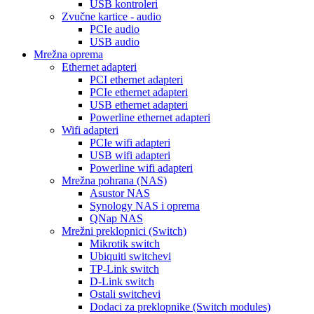
USB kontroleri
Zvučne kartice - audio
PCIe audio
USB audio
Mrežna oprema
Ethernet adapteri
PCI ethernet adapteri
PCIe ethernet adapteri
USB ethernet adapteri
Powerline ethernet adapteri
Wifi adapteri
PCIe wifi adapteri
USB wifi adapteri
Powerline wifi adapteri
Mrežna pohrana (NAS)
Asustor NAS
Synology NAS i oprema
QNap NAS
Mrežni preklopnici (Switch)
Mikrotik switch
Ubiquiti switchevi
TP-Link switch
D-Link switch
Ostali switchevi
Dodaci za preklopnike (Switch modules)