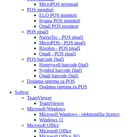
MicroPOS terminali
POS monitori
ELO POS monitori
Iiyama POS monitori
Ostali POS monitori
POS pisači
NaviaTec - POS pisači
MicroPOS - POS pisači
Bixolon - POS pisači
Ostali - POS pisači
POS barcode čitači
Honeywell barcode čitači
Symbol barcode čitači
Ostali barcode čitači
Dodatna oprema za POS
Dodatna oprema za POS
Softver
TeamViewer
TeamViewer
Microsoft Windows
Microsoft Windows - elektroničke licence
Windows 11
Microsoft Office
Microsoft Office
Microsoft Office 365