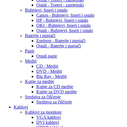
Ostali - Toneri - zamjenski
Bubnjevi, fuseri i ostalo
Canon - Bubnjevi, fuseri i ostalo
HP - Bubnjevi, fuseri i ostalo
OKI - Bubnjevi, fuseri i ostalo
Ostali - Bubnjevi, fuseri i ostalo
Baterije i punjači
Eneloop - Baterije i punjači
Ostali - Baterije i punjači
Papir
Ostali papir
Mediji
CD - Mediji
DVD - Mediji
Blu Ray - Mediji
Kutije za medije
Kutije za CD medije
Kutije za DVD medije
Sredstva za čišćenje
Sredstva za čišćenje
Kablovi
Kablovi za monitore
VGA kablovi
DVI kablovi