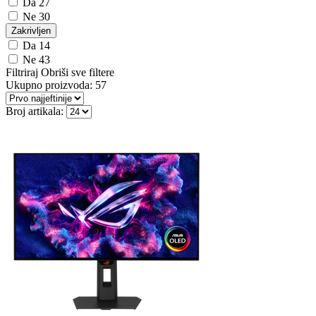
Da
27
Ne
30
Zakrivljen
Da
14
Ne
43
Filtriraj
Obriši sve filtere
Ukupno proizvoda:
57
Broj artikala: