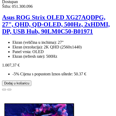
Dostupan
Šifra:
051.300.096
Asus ROG Strix OLED XG27AQDPG,
27", QHD, QD-OLED, 500Hz, 2xHDMI,
DP, USB Hub, 90LM0C50-B01971
Ekran (veličina u inchima): 27"
Ekran (rezolucija): 2K QHD (2560x1440)
Panel vrsta: OLED
Ekran (refresh rate): 500Hz
1.007,37 €
-5%
Cijena s popustom
Iznos uštede: 50.37 €
Dodaj u košaricu